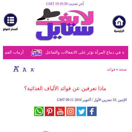
آخر تحديث GMT 19:10:39
الرئيسية
مرأة
أزياء
أزياء
في دماغ المرأة تؤثر على الانفعالات والتفاعل
أزمات الفتيات ف
إسلامية
فن
صحة
»
فوائد
ديكور
ماذا تعرفين عن فوائد الألياف الغذائية؟
صحة
09:11 2016 الإثنين ,10 تشرين الأول / أكتوبر
GMT
سياحة
وسفر
أبراج