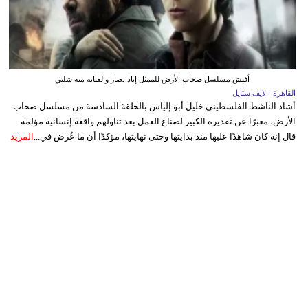
أفيش مسلسل صحاب الأرض للممثل إياد نصار والفنانة منة شلبي
القاهرة - لايف ستايل
أشاد الناشط الفلسطيني خليل أبو إلياس بالحلقة السادسة من مسلسل صحاب
الأرض، معبرًا عن تقديره الكبير لصناع العمل بعد تناولهم واقعة إنسانية مؤلمة
قال إنه كان شاهدًا عليها منذ بدايتها وحتى نهايتها، مؤكدًا أن ما عُرض في...
المزيد