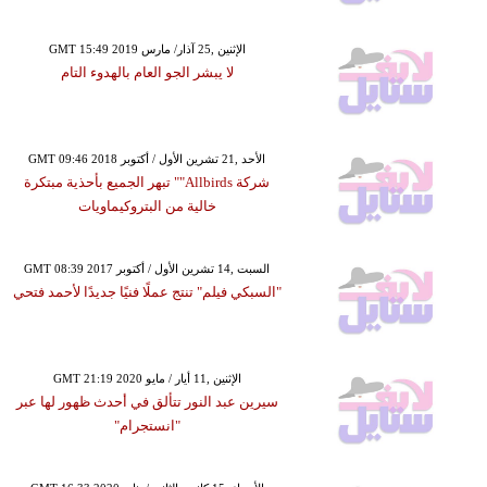
GMT 15:49 2019 الإثنين ,25 آذار/ مارس
لا يبشر الجو العام بالهدوء التام
GMT 09:46 2018 الأحد ,21 تشرين الأول / أكتوبر
شركة Allbirds"" تبهر الجميع بأحذية مبتكرة
خالية من البتروكيماويات
GMT 08:39 2017 السبت ,14 تشرين الأول / أكتوبر
"السبكي فيلم" تنتج عملًا فنيًا جديدًا لأحمد فتحي
GMT 21:19 2020 الإثنين ,11 أيار / مايو
سيرين عبد النور تتألق في أحدث ظهور لها عبر
"انستجرام"