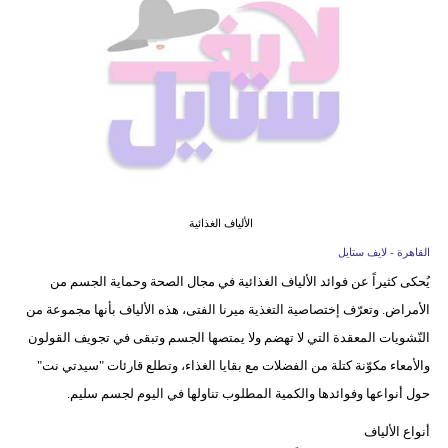
فيديو
مدوَنات
مشاكل
وحلول
الألياف الغذائية
القاهرة - لايف ستايل
يُحكى كثيراً عن فوائد الألياف الغذائية في مجال الصحة وحماية الجسم من
الأمراض. وتعرّف إختصاصية التغذية ميرنا الفتى، هذه الألياف بأنها مجموعة من
النّشويات المعقدة التي لا تهضم ولا يمتصها الجسم وتبقى في تجويف القولون
والأمعاء مكوّنة كتلة من الفضلات مع بقايا الغذاء، وتطلع قارئات "سيدتي نت"
حول أنواعها وفوائدها والكمية المطلوب تناولها في اليوم لجسم سليم.
أنواع الألياف