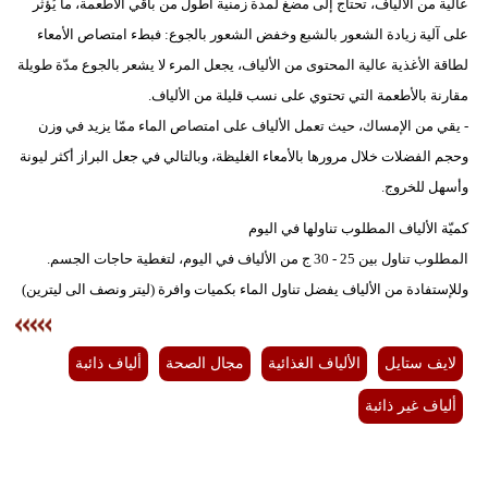
عالية من الألياف، تحتاج إلى مضغ لمدة زمنية أطول من باقي الأطعمة، ما يُؤثر
على آلية زيادة الشعور بالشبع وخفض الشعور بالجوع: فبطء امتصاص الأمعاء
لطاقة الأغذية عالية المحتوى من الألياف، يجعل المرء لا يشعر بالجوع مدّة طويلة
مقارنة بالأطعمة التي تحتوي على نسب قليلة من الألياف.
- يقي من الإمساك، حيث تعمل الألياف على امتصاص الماء ممّا يزيد في وزن
وحجم الفضلات خلال مرورها بالأمعاء الغليظة، وبالتالي في جعل البراز أكثر ليونة
وأسهل للخروج.
كميّة الألياف المطلوب تناولها في اليوم
المطلوب تناول بين 25 - 30 ج من الألياف في اليوم، لتغطية حاجات الجسم.
وللإستفادة من الألياف يفضل تناول الماء بكميات وافرة (ليتر ونصف الى ليترين)
لايف ستايل
الألياف الغذائية
مجال الصحة
ألياف ذائبة
ألياف غير ذائبة