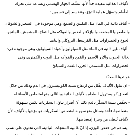
الألياف الغذائية مفيدة جدأً لأنها تنشّط الجهاز الهضمي وتساعد على تحرك
الطّعام وتسهّل عملية التبرّز، وتنقسم إلى قسمين :
- ألياف ذائبة في الماء مثل البكتين والصمغ. وهي موجودة في: الشعير والشوفان
والفاصوليا المجففة والبازلاء والعدس والفواكه مثل التفاح، المشمش، المانجو،
الخوخ والخضراوات مثل القرنبيط، البروكلي والباميا.
- ألياف غير ذائبة في الماء مثل السيلولوز وأشباه السيلولوز، وهي موجودة في:
نخالة الحبوب والأرز الأسمر والقمح والفواكه مثل التوت والكمثرى، وفي
الخضراوات مثل الشمندر، الجزر، اللفت والسبانخ.
فوائدها الصحيّة
- ان تناول الألياف يقّلل من ارتفاع نسبة الكوليسترول في الدم وذلك من خلال
التصاق كوليسترول الطعام بالألياف الذائبة وبالتّالي منع امتصاص الأمعاء له.
- يخفّض نسبة السكّر بالدم ذلك أنّ أضرار تناول السكريات تكمن بسهولة
امتصاصها، فأحد وسائل منع سهولة امتصاص السكريات هو مزجها بالألياف، لأن
الألياف تُبطئ من وتيرة إمتصاصها.
- يساهم في خفض الوزن، إذ انّ غالبية المنتجات النباتية، التي تحتوي على نسب