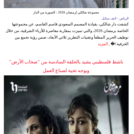
مجموعة شالكي لرمضان 2026 - الصورة من الدار
الرياض - لايف ستايل
كشفت دار شالكي، بقيادة المصمم السعودي قاسم القاسم، عن مجموعتها
الخاصة برمضان 2026، والتي تميزت بمقاربة معاصرة للأزياء الشرقية، من خلال
توظيف الحرير المطفأ وتقنيات التطريز ثلاثي الأبعاد، ضمن رؤية تجمع بين
الحرفية ا�...
المزيد
ناشط فلسطيني يشيد بالحلقة السادسة من "صحاب الأرض"
ويوجه تحية لصناع العمل