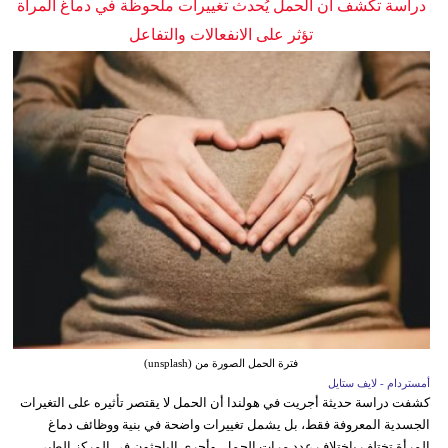
دراسة تكشف أن الحمل يُحدث تغييرات ملحوظة في دماغ المرأة
تؤثر على الانفعالات والتفاعل
فترة الحمل الصورة من (unsplash)
أمستردام - لايف ستايل
كشفت دراسة حديثة أجريت في هولندا أن الحمل لا يقتصر تأثيره على التغيرات
الجسدية المعروفة فقط، بل يشمل تغييرات واضحة في بنية ووظائف دماغ
المرأة تختلف باختلاف عدد مرات الحمل. وأجرى الباحثون في المركز الطبي