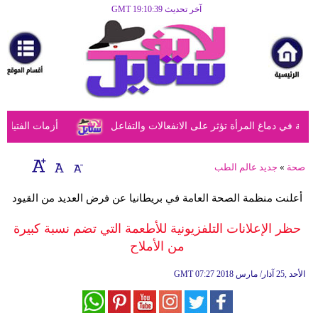
آخر تحديث GMT 19:10:39
الرئيسية
مرأة
أزياء
أزياء
في دماغ المرأة تؤثر على الانفعالات والتفاعل
أزمات الفتيات في
إسلامية
فن
صحة
»
جديد عالم الطب
ديكور
أعلنت منظمة الصحة العامة في بريطانيا عن فرض العديد من القيود
صحة
حظر الإعلانات التلفزيونية للأطعمة التي تضم نسبة كبيرة
من الأملاح
سياحة
وسفر
07:27 2018 الأحد ,25 آذار/ مارس
GMT
أبراج