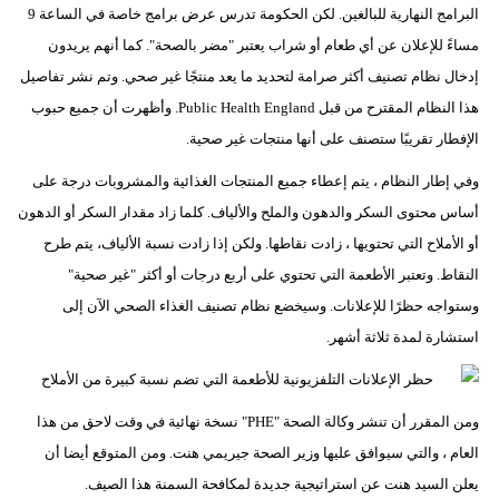
البرامج النهارية للبالغين. لكن الحكومة تدرس عرض برامج خاصة في الساعة 9
مساءً للإعلان عن أي طعام أو شراب يعتبر "مضر بالصحة". كما أنهم يريدون
إدخال نظام تصنيف أكثر صرامة لتحديد ما يعد منتجًا غير صحي. وتم نشر تفاصيل
هذا النظام المقترح من قبل Public Health England. وأظهرت أن جميع حبوب
الإفطار تقريبًا ستصنف على أنها منتجات غير صحية.
وفي إطار النظام ، يتم إعطاء جميع المنتجات الغذائية والمشروبات درجة على
أساس محتوى السكر والدهون والملح والألياف. كلما زاد مقدار السكر أو الدهون
أو الأملاح التي تحتويها ، زادت نقاطها. ولكن إذا زادت نسبة الألياف، يتم طرح
النقاط. وتعتبر الأطعمة التي تحتوي على أربع درجات أو أكثر "غير صحية"
وستواجه حظرًا للإعلانات. وسيخضع نظام تصنيف الغذاء الصحي الآن إلى
استشارة لمدة ثلاثة أشهر.
ومن المقرر أن تنشر وكالة الصحة "PHE" نسخة نهائية في وقت لاحق من هذا
العام ، والتي سيوافق عليها وزير الصحة جيريمي هنت. ومن المتوقع أيضا أن
يعلن السيد هنت عن استراتيجية جديدة لمكافحة السمنة هذا الصيف.