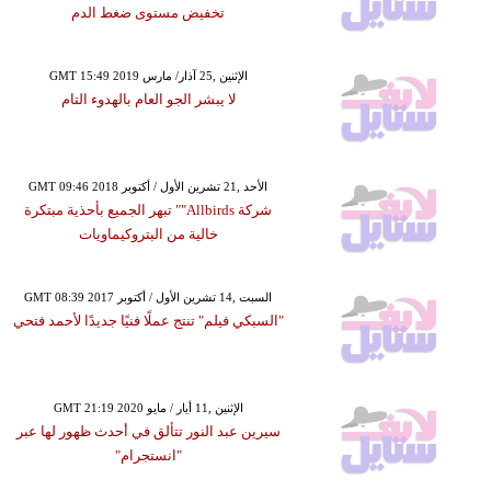
تخفيض مستوى ضغط الدم
GMT 15:49 2019 الإثنين ,25 آذار/ مارس
لا يبشر الجو العام بالهدوء التام
GMT 09:46 2018 الأحد ,21 تشرين الأول / أكتوبر
شركة Allbirds"" تبهر الجميع بأحذية مبتكرة
خالية من البتروكيماويات
GMT 08:39 2017 السبت ,14 تشرين الأول / أكتوبر
"السبكي فيلم" تنتج عملًا فنيًا جديدًا لأحمد فتحي
GMT 21:19 2020 الإثنين ,11 أيار / مايو
سيرين عبد النور تتألق في أحدث ظهور لها عبر
"انستجرام"