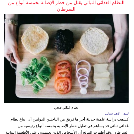
النظام الغذائي النباتي يقلل من خطر الإصابة بخمسة أنواع من
السرطان
نظام غذائي صحي
لندن - لايف ستايل
كشفت دراسة علمية حديثة أجراها فريق من الباحثين الدوليين أن اتباع نظام
غذائي نباتي قد يساهم في تقليل خطر الإصابة بخمسة أنواع رئيسية من
السرطان. وقد أظهرت النتائج أن الأشخاص الذين يعتمدون على الأطعمة النباتية