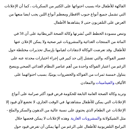
الفاكهة للأطفال جاء بسبب احتوائها على الكثير من السكريات ، كما أن الإعلانات
التي تشمل جميع أنواع حبوب الافطار ومعظم أنواع اللبن يجب ايضا منعها من
العرض على التلفزيون حتى لا يشاهدها الأطفال.
وتنص مسودة الخطط التي نُشرتها وكالة الصحة البريطانية على أن 58 في
المائة من المنتجات الغذائية والمشروبات غير صحية ولا يمكن الإعلان عنها
للأطفال. وقد تعرضت الوكالة لانتقادات لقيامها بإرسال تحذيرات مختلطة حول
عصير الفواكه، والتي تفشل إلى حد كبير في إجراء اختبارات محدثة عنه على
الرغم من اعتبار الفواكه واحدة من أهم عناصر النظام الغذائي الصحي وينصح
بتناول خمسة ثمرات من الفواكه والخضروات يوميًا، بسبب احتوائهما على
الألياف
والفيتامينات
والمعادن.
وتريد وكالة الصحة العامة التابعة للحكومة فرض قيود أكثر صرامة على أنواع
الإعلانات التي يمكن للأطفال مشاهدتها. في الوقت الجاري، لا تخضع لأي قيود إلا
الإعلانات عن الطعام الذي يحتوي على نسبة عالية من الدهون والسكر والملح -
مثل الشيكولاتة و
المشروبات الغازية
. وهذه الإعلانات لا يمكن فحصها خلال
البرامج التلفزيونية للأطفال على الرغم من أنها يمكن أن تفرض قيود حول