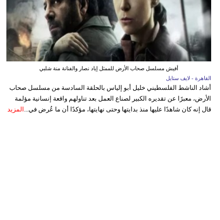
أفيش مسلسل صحاب الأرض للممثل إياد نصار والفنانة منة شلبي
القاهرة - لايف ستايل
أشاد الناشط الفلسطيني خليل أبو إلياس بالحلقة السادسة من مسلسل صحاب
الأرض، معبرًا عن تقديره الكبير لصناع العمل بعد تناولهم واقعة إنسانية مؤلمة
قال إنه كان شاهدًا عليها منذ بدايتها وحتى نهايتها، مؤكدًا أن ما عُرض في...
المزيد