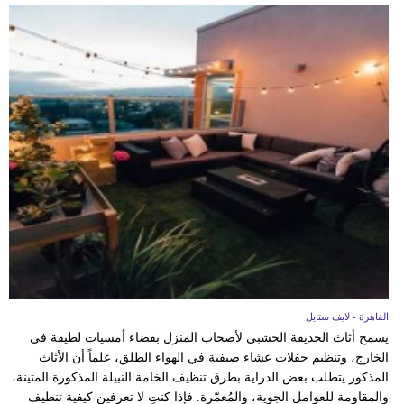
القاهرة - لايف ستايل
يسمح أثاث الحديقة الخشبي لأصحاب المنزل بقضاء أمسيات لطيفة في
الخارج، وتنظيم حفلات عشاء صيفية في الهواء الطلق، علماً أن الأثاث
المذكور يتطلب بعض الدراية بطرق تنظيف الخامة النبيلة المذكورة المتينة،
والمقاومة للعوامل الجوية، والمُعمّرة. فإذا كنتِ لا تعرفين كيفية تنظيف