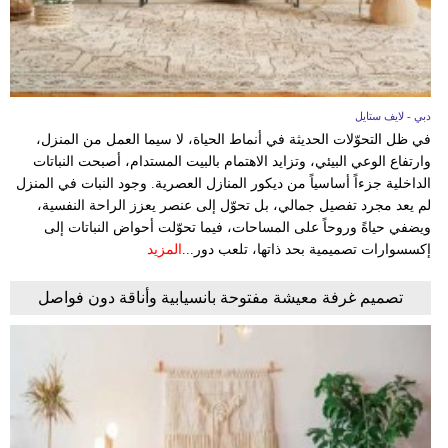
دبي - لايف ستايل
في ظل التحوّلات الحديثة في أنماط الحياة، لا سيما العمل من المنزل،
وارتفاع الوعي البيئي، وتزايد الاهتمام بالبيت المستدام، أصبحت النباتات
الداخلية جزءاً أساسياً من ديكور المنازل العصرية. وجود النبات في المنزل
لم يعد مجرد تفصيل جمالي، بل تحوّل إلى عنصر يعزز الراحة النفسية،
ويضفي حياةً وروحاً على المساحات، فيما تحوّلت أحواض النباتات إلى
إكسسوارات تصميمية بحد ذاتها، تلعب دور...
المزيد
تصميم غرفة معيشة مفتوحة بانسيابية وأناقة دون فواصل