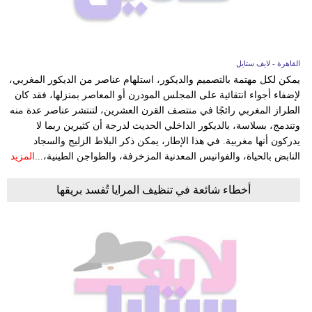
القاهرة - لايف ستايل
يمكن لكل مهتمة بالتصميم والديكور، استلهام عناصر من الديكور المغربي،
لإضفاء أجواء انتقائية على المجلس المودرن أو المعاصر بمنزلها، فقد كان
الطراز المغربي رائجًا في منتصف القرن العشرين، لتنتشر عناصر عدة منه
وتندمج، بسلاسة، بالديكور الداخلي الحديث لدرجة أن كثيرين ربما لا
يدركون أنها مغربية. في هذا الإطار، يمكن ذكر البلاط الزليج والسجاد
النابض بالحياة، والفوانيس المعدنية المزخرفة، والطواجن الطينية،...
المزيد
أخطاء شائعة في تنظيف المرايا تُفسد بريقها