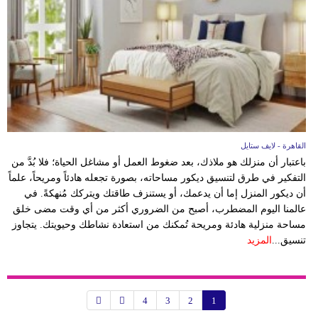
القاهرة - لايف ستايل
باعتبار أن منزلك هو ملاذك، بعد ضغوط العمل أو مشاغل الحياة؛ فلا بُدَّ من
التفكير في طرق لتنسيق ديكور مساحاته، بصورة تجعله هادئاً ومريحاً، علماً
أن ديكور المنزل إما أن يدعمك، أو يستنزف طاقتك ويتركك مُنهكةً. في
عالمنا اليوم المضطرب، أصبح من الضروري أكثر من أي وقت مضى خلق
مساحة منزلية هادئة ومريحة تُمكنك من استعادة نشاطك وحيويتك. يتجاوز
تنسيق...
المزيد
4
3
2
1