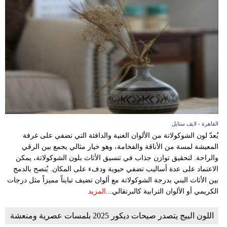
القاهرة - لايف ستايل
يُعدّ لون الشوكولاتة من الألوان الغنية والدافئة التي تضفي على غرفة
المعيشة لمسة من الأناقة والفخامة، وهو خيار مثالي يجمع بين الرقي
والراحة. لتحقيق توازن جذاب في تنسيق الأثاث بلون الشوكولاتة، يمكن
الاعتماد على عدة أساليب تضفي حيوية ودفء على المكان. يُنصح بالدمج
بين الأثاث البني بدرجة الشوكولاتة مع ألوان تضيف تبايناً مميزاً مثل درجات
الكريمي أو الألوان الترابية كالبرتقالي...
المزيد
اللون البيج يتصدر صيحات ديكور 2025 بلمسات عصرية ومنعشة