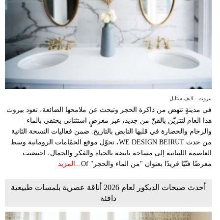
فيديو
مدوَنات
مشاكل
وحلول
بيروت - لايف ستايل
في مدينةٍ تنهض من ذاكرة الحجر وتبحث عن ملامحها الضائعة، تعود بيروت
هذا العام لتتزيّن بالفنّ من جديد، عبر معرضٍ استثنائي يحتفي بالماء
والرخام والحضارة في قلبها النابض بالتاريخ. ضمن فعاليات النسخة الثانية
من حدث WE DESIGN BEIRUT، تحوّل موقع الحمّامات الرومانية وسط
العاصمة اللبنانية إلى مساحة نابضة بالحياة والفكر والجمال، احتضنت
معرضًا فنّيًا فريدًا بعنوان "من الماء والحجر" Of...
المزيد
أحدث صيحات الديكور لعام 2026 أناقة عصرية بلمسات طبيعية
دافئة