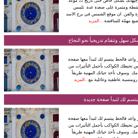
مهنيًا: تتعزز تطلعاتك بسبب الظروف الفلكية المناسبة التي تدعم توجيهاتك بشكل خاص حتى تاريخ 22 موعد
ى ناشطة ومثمرة على صعدة عدة. تلمس
جارة والفن. ان موقع الشمس في برج الاسد
ع مهمّة للمناقشة....
المزيد
ل سهل وتتقدّم تدريجياً نحو النجاح
هر واعد فالحظ يبتسم لك لتبدأ معها صفحة
شمس تحيطك الكواكب بأجمل التأثيرات من
مك. وسوف تأخذ حياتك المهنية طريقاً
رومنسية عاطفية وعائلية مع...
المزيد
بتسم لك لتبدأ صفحة جديدة
هر واعد فالحظ يبتسم لك لتبدأ معها صفحة
شمس تحيطك الكواكب بأجمل التأثيرات من
مك. وسوف تأخذ حياتك المهنية طريقاً