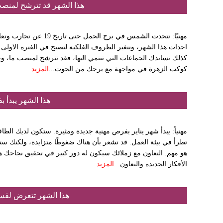
هذا الشهر قد تترشح لمنصب
مهنيًا: تتحدث الشمس في برج
كذلك تساندك الجماعات التي تنتمي اليها، فقد تترشح لمنصب ما، وع
كوكب الزهرة في مواجهة مع برجك من الحوت...
المزيد
هذا الشهر يبدأ 
مهنياً: يبدأ شهر يناير بفرص مهنية جديدة ومثيرة. ستكون لديك الطا
تطرأ في بيئة العمل. قد تشعر بأن هناك ضغوطًا متزايدة، ولكنك س
هو مهم. التعاون مع زملائك سيكون له دور كبير في تحقيق نجاحك هذ
الأفكار الجديدة والتعاون...
المزيد
هذا الشهر تتعرض لقسا