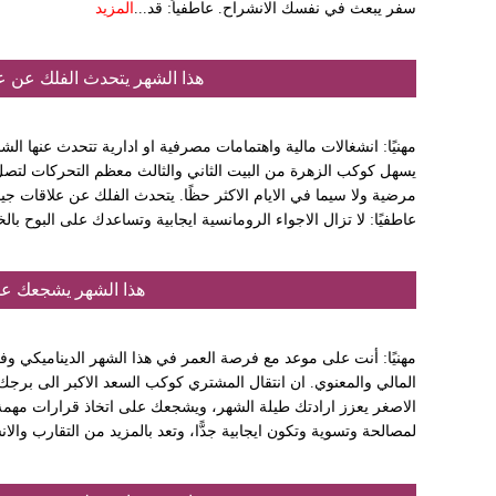
سفر يبعث في نفسك الانشراح. عاطفياً: قد...
المزيد
هذا الشهر يتحدث الفلك عن 
مهنيًا: انشغالات مالية واهتمامات مصرفية او ادارية تتحدث عنها 
يسهل كوكب الزهرة من البيت الثاني والثالث معظم التحركات لتصل 
مرضية ولا سيما في الايام الاكثر حظًا. يتحدث الفلك عن علاقات ج
عاطفيًا: لا تزال الاجواء الرومانسية ايجابية وتساعدك على البوح بالخ
هذا الشهر يشجعك عل
مهنيًا: أنت على موعد مع فرصة العمر في هذا الشهر الديناميكي وف
المالي والمعنوي. ان انتقال المشتري كوكب السعد الاكبر الى بر
الاصغر يعزز ارادتك طيلة الشهر، ويشجعك على اتخاذ قرارات مهمة و
لمصالحة وتسوية وتكون ايجابية جدًّا، وتعد بالمزيد من التقارب والان