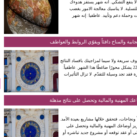
 لا ينفع التشكي. انه شهر يستفز هدوءك
تسلية. لا يناسبك معالجة الامور بغضب
ت وحملة دعم وتأييد. عاطفيا: إنه شهر
يجابية والمناخ دافئاً ويقوّي الروابط والعواطف
ف سريعة ولا سيما لمزاجيتك بافساد النتائج
التي تعمل من اجلها. ان وجود الشمس في برج العذارء حتى تاريخ 22 يشكل محورًا ضاغطًا هذا الشهر. عاطفياً:
رة فقد تجد وسيلة للتقدّم. لا تزال التأثيرات
عك المهنية والمالية وتحصل على نتائج مذهلة
 ونجاحات، فتحقق خلالها مشاريع بعيدة الأمد.
عزيز أوضاعك المهنية والمالية وتحصل على
ى أو عقد توقعه أو مشروع جديد تباشره أو