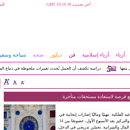
آخر تحديث GMT 19:10:39
الب
أزياء
أزياء إسلامية
فن
ديكور
صحة
سياحة وسفر
ا
دراسة تكشف أن الحمل يُحدث تغييرات ملحوظة في دماغ المرأة تؤث
ع فرصة لاستعادة مستحقات متأخرة
 مع أبرز الجوانب والمواعيد الفلكية: مهنيًا وماليًا إشارات إيجابية في
العمل: بداية مطمئنة بعد روتين كثيف، مع دخول عطارد في الصفاء والتركيز بعد الأسبوع الأول، خصوصًا بين 14
ة المال والميزانية: تحسّن تدريجي في الدخل،