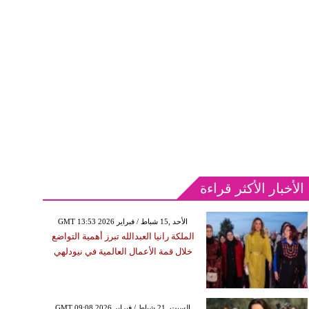
الأخبار الأكثر قراءة
GMT 13:53 2026 الأحد ,15 شباط / فبراير
الملكة رانيا العبدالله تبرز أهمية التواضع
خلال قمة الأعمال العالمية في نيودلهي
GMT 09:08 2026 السبت ,21 شباط / فبراير