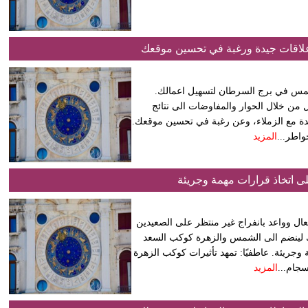
علاقات جيدة ورغبة في تحسين موقعك
الشمس في برج السرطان لتسهيل اعمالك.
من خلال الحوار والمفاوضات الى نتائج
يدة مع الزملاء، وعن رغبة في تحسين موقعك.
واطر...
المزيد
ى اتخاذ قرارات مهمة وجريئة
عال وواعد بانفراج غير منتظر على الصعيدين
جك لينضم الى الشمس والزهرة كوكب السعد
جريئة. عاطفيًا: تمهد تأثيرات كوكب الزهرة
سجام...
المزيد