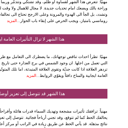
مهنيًا: تتعرض هذا الشهر لقساوة او ظلم، وقد تشتكي وتتذمّر وربما
وراحة بالك ويضعك امام تحديات جديدة. لا مجال للاهمال ولا وقت لل
وتشدد، بل الجأ الى الهدوء والمرونة وعلى الارجح تحتاج الى تحالفا
رومانسي بامتياز، ويجب الحرص على إبقاء باب الحوار...
المزيد
هذا الشهر لا تزال التأثيرات العامة ا
مهنيًا: تطرأ احداث تناقض توجهاتك، ما يضطرك الى التعامل مع ظرو
تزدهر العلاقة اذا كانت جديّة وتقوى العلاقة المتبدئة، اما تلك المتوتّ
العامة ايجابية والمناخ دافئاً ويقوّي الروابط...
المزيد
هذا الشهر قد تتوصل إلى تعزيز أوضا
مهنياً: ترافقك تأثيرات مشجعة وتهديك السماء قدرات هائلة وأفراحاً
يحالفك الحظ كما لم تتوقع، وقد تجني أرباحاً فجائية. تتوصل إلى ت
نتائج مذهلة. قد يأتي الحظ عن طريق زيادة في الراتب أو مركز أعل