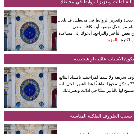
النشاطات وتعزيز الروابط في محيطك
 جديدة ولتعزيز الروابط في محيطك. قد يلعب
مام من خلال توصية أو مكافأة. تلقى
ن بعض التأخير والتراجع. أدعوك إلى مساعدة
 لكثرة...
المزيد
كون الاسباب عائلية او شخصية
ف سريعة ولا سيما لمزاجيتك بافساد النتائج
التي تعمل من اجلها. ان وجود الشمس في برج العذارء حتى تاريخ 22 يشكل محورًا ضاغطًا هذا الشهر. اجل، انه
ح لها بالتأثير سلبًا في ادائك وتصرفاتك.
ك بسبب الظروف الفلكية المناسبة