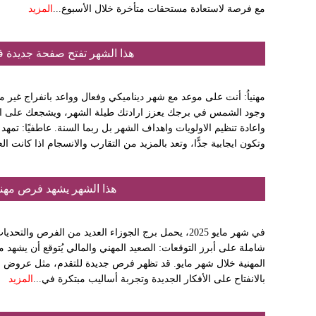
مع فرصة لاستعادة مستحقات متأخرة خلال الأسبوع...
المزيد
هذا الشهر تفتح صفحة جديدة 
مهنياُ: أنت على موعد مع شهر ديناميكي وفعال وواعد بانفراج غير م
وجود الشمس في برجك يعزز ارادتك طيلة الشهر، ويشجعك على اتخا
واعادة تنظيم الاولويات واهداف الشهر بل ربما السنة. عاطفيًا: تمه
وتكون ايجابية جدًّا، وتعد بالمزيد من التقارب والانسجام اذا كانت العل
هذا الشهر يشهد فرص مهني
في شهر مايو 2025، يحمل برج الجوزاء العديد من الفرص و
شاملة على أبرز التوقعات:​ الصعيد المهني والمالي يُتوقع أن يشهد م
المهنية خلال شهر مايو. قد تظهر فرص جديدة للتقدم، مثل عروض ع
بالانفتاح على الأفكار الجديدة وتجربة أساليب مبتكرة في...
المزيد