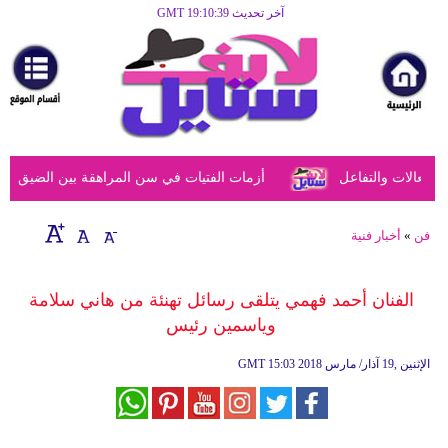
آخر تحديث GMT 19:10:39
الرئيسية
مرأة
أزياء
أزياء
عالات والتفاعل
أزمات الفتيات في سن المراهقة بين الضيق النفس
إسلامية
فن
فن
»
أخبار فنية
ديكور
الفنان أحمد فهمي يتلقى رسائل تهنئة من هاني سلامة
صحة
وياسمين رئيس
سياحة
15:03 2018 الإثنين ,19 آذار/ مارس
GMT
وسفر
أبراج