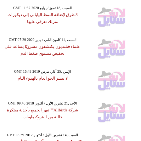
GMT 11:32 2020 السبت ,18 تموز / يوليو
8 طرق لإضافة النمط الياباني إلى ديكورات
منزلك تعرفي عليها
GMT 07:29 2020 السبت ,11 كانون الثاني / يناير
علماء فنلنديون يكتشفون مشروبًا يساعد على
تخفيض مستوى ضغط الدم
GMT 15:49 2019 الإثنين ,25 آذار/ مارس
لا يبشر الجو العام بالهدوء التام
GMT 09:46 2018 الأحد ,21 تشرين الأول / أكتوبر
شركة Allbirds"" تبهر الجميع بأحذية مبتكرة
خالية من البتروكيماويات
GMT 08:39 2017 السبت ,14 تشرين الأول / أكتوبر