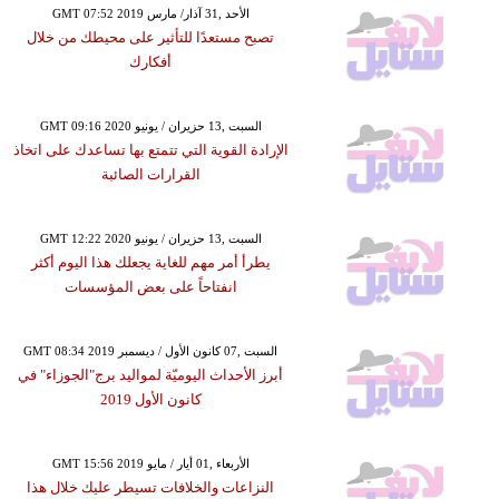
GMT 07:52 2019 الأحد ,31 آذار/ مارس
تصبح مستعدًا للتأثير على محيطك من خلال
أفكارك
GMT 09:16 2020 السبت ,13 حزيران / يونيو
الإرادة القوية التي تتمتع بها تساعدك على اتخاذ
القرارات الصائبة
GMT 12:22 2020 السبت ,13 حزيران / يونيو
يطرأ أمر مهم للغاية يجعلك هذا اليوم أكثر
انفتاحاً على بعض المؤسسات
GMT 08:34 2019 السبت ,07 كانون الأول / ديسمبر
أبرز الأحداث اليوميّة لمواليد برج"الجوزاء" في
كانون الأول 2019
GMT 15:56 2019 الأربعاء ,01 أيار / مايو
النزاعات والخلافات تسيطر عليك خلال هذا