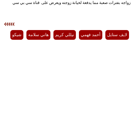
زواجه بفترات صعبة مما يدفعة لخيانة زوجته ويعرض على قناة سي بي سي
لايف ستايل
أحمد فهمي
نيللي كريم
هاني سلامة
شيكو