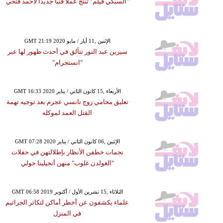
"السبكي فيلم" تنتج عملًا فنيًا جديدًا لأحمد فتحي
GMT 21:19 2020 الإثنين ,11 أيار / مايو
سيرين عبد النور تتألق في أحدث ظهور لها عبر
"انستجرام"
GMT 16:33 2020 الأربعاء ,15 كانون الثاني / يناير
تعليق محامي زوج نانسي عجرم بعد توجيه تهمة
القتل العمد لموكله
GMT 07:28 2020 الإثنين ,06 كانون الثاني / يناير
نجمات خطفن الأنظار بإطلالتهن في حفلات
"الغولدن غلوب" منهن أنجيلينا جولي
GMT 06:58 2019 الثلاثاء ,15 تشرين الأول / أكتوبر
علماء يكشفون عن أخطر أماكن لتكاثر الجراثيم
في المنزل