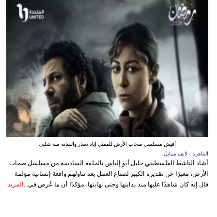
أفيش مسلسل صحاب الأرض للممثل إياد نصار والفنانة منة شلبي
القاهرة - لايف ستايل
أشاد الناشط الفلسطيني خليل أبو إلياس بالحلقة السادسة من مسلسل صحاب
الأرض، معبرًا عن تقديره الكبير لصناع العمل بعد تناولهم واقعة إنسانية مؤلمة
قال إنه كان شاهدًا عليها منذ بدايتها وحتى نهايتها، مؤكدًا أن ما عُرض في...
المزيد