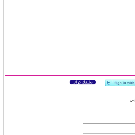
تعليقك كزائر
وني