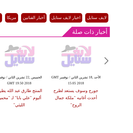
لايف ستايل
اخبار لايف ستايل
أخبار الفنانين
مزيكا
أ
أخبار ذات صلة
الإثنين ,05 تشرين الثاني / نوفمبر GMT
الأحد ,18 تشرين الثاني / نوفمبر GMT
الخميس ,22 تشرين الثاني / نوف
GMT 19:50 2018
15:05 2018
19:59
ي"لمحمد رشاد
جورج وسوف يستعد لطرح
المنتج طارق عبد الله يطر
 التريند على
أحدث أغانيه "ملكة جمال
ألبوم "علي بابا" لـ "محمو
يوب"
الروح"
الليثي"