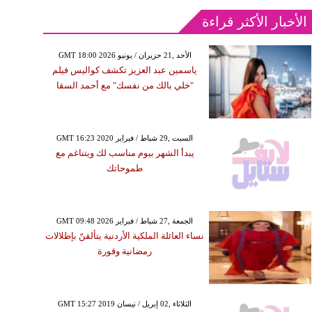
الأخبار الأكثر قراءة
GMT 18:00 2026 الأحد ,21 حزيران / يونيو
ياسمين عبد العزيز تكشف كواليس فيلم
"خلي بالك من نفسك" مع أحمد السقا
GMT 16:23 2020 السبت ,29 شباط / فبراير
يبدأ الشهر بيوم مناسب لك ويتناغم مع
طموحاتك
GMT 09:48 2026 الجمعة ,27 شباط / فبراير
نساء العائلة الملكية الأردنية يتألقنّ بإطلالات
رمضانية وقورة
GMT 15:27 2019 الثلاثاء ,02 إبريل / نيسان