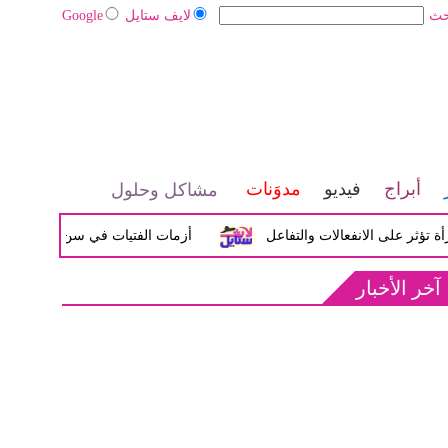
حث
لايف ستايل
Google
أبراج
فيديو
مدوَنات
مشاكل وحلول
لى الانفعالات والتفاعل
أزمات الفتيات في سن المراهقة بين الض
آخر الأخبار