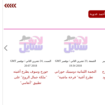
حمد عدوية
مبر
الجمعة ,23 تشرين الثاني / نوفمبر GMT
السبت ,24 تشرين الثاني / نوفمبر GMT
20:07 2018
19:34 2018
ح
النجمة اللبنانية دومينيك حوراني
جورج وسوف يطرح أغنيته
د
تطرح أغنية" فرخة ماشية"
"ملكة جمال الروح" على
تطبيق "أنغامي"