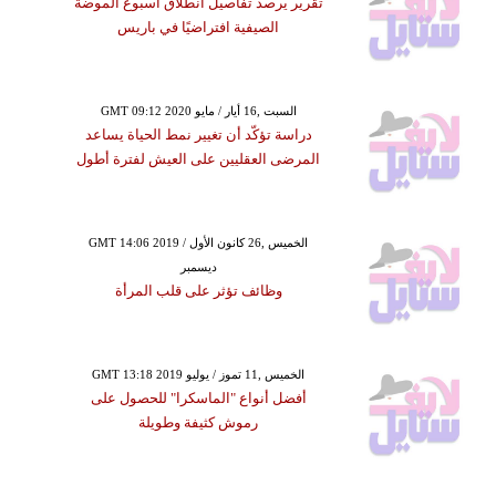
تقرير يرصد تفاصيل انطلاق أسبوع الموضة
الصيفية افتراضيًا في باريس
GMT 09:12 2020 السبت ,16 أيار / مايو
دراسة تؤكّد أن تغيير نمط الحياة يساعد
المرضى العقليين على العيش لفترة أطول
GMT 14:06 2019 الخميس ,26 كانون الأول /
ديسمبر
وظائف تؤثر على قلب المرأة
GMT 13:18 2019 الخميس ,11 تموز / يوليو
أفضل أنواع "الماسكرا" للحصول على
رموش كثيفة وطويلة