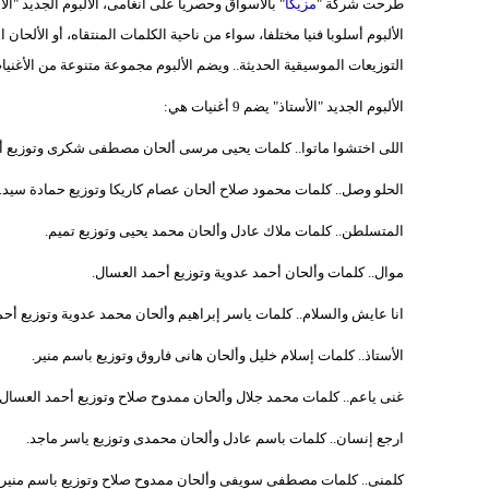
طرحت شركة "
مزيكا
" بالأسواق وحصريا على أنغامى، الألبوم الجديد "ال
الألبوم أسلوبا فنيا مختلفا، سواء من ناحية الكلمات المنتقاه، أو الألحا
التوزيعات الموسيقية الحديثة.. ويضم الألبوم مجموعة متنوعة من الأغنيات،
الألبوم الجديد "الأستاذ" يضم 9 أغنيات هي:
اللى اختشوا ماتوا.. كلمات يحيى مرسى ألحان مصطفى شكرى وتوزيع أ
الحلو وصل.. كلمات محمود صلاح ألحان عصام كاريكا وتوزيع حمادة سيد.
المتسلطن.. كلمات ملاك عادل وألحان محمد يحيى وتوزيع تميم.
موال.. كلمات وألحان أحمد عدوية وتوزيع أحمد العسال.
انا عايش والسلام.. كلمات ياسر إبراهيم وألحان محمد عدوية وتوزيع أحم
الأستاذ.. كلمات إسلام خليل وألحان هانى فاروق وتوزيع باسم منير.
غنى ياعم.. كلمات محمد جلال وألحان ممدوح صلاح وتوزيع أحمد العسال.
ارجع إنسان.. كلمات باسم عادل وألحان محمدى وتوزيع ياسر ماجد.
كلمنى.. كلمات مصطفى سويفى وألحان ممدوح صلاح وتوزيع باسم منير.