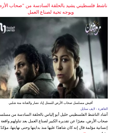
ناشط فلسطيني يشيد بالحلقة السادسة من "صحاب الأر
ويوجه تحية لصناع العمل
أفيش مسلسل صحاب الأرض للممثل إياد نصار والفنانة منة شلبي
القاهرة - لايف ستايل
أشاد الناشط الفلسطيني خليل أبو إلياس بالحلقة السادسة من مسلس
صحاب الأرض، معبرًا عن تقديره الكبير لصناع العمل بعد تناولهم واقعة
إنسانية مؤلمة قال إنه كان شاهدًا عليها منذ بدايتها وحتى نهايتها، مؤكدًا