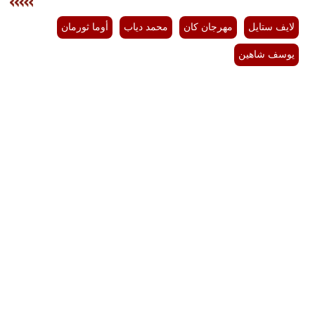
لايف ستايل
مهرجان كان
محمد دياب
أوما ثورمان
يوسف شاهين