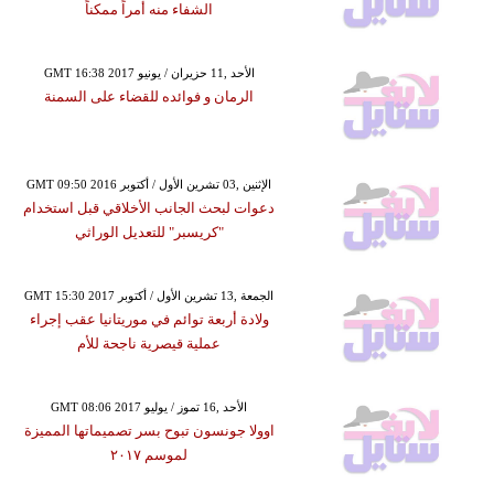
الشفاء منه أمراً ممكناً
GMT 16:38 2017 الأحد ,11 حزيران / يونيو
الرمان و فوائده للقضاء على السمنة
GMT 09:50 2016 الإثنين ,03 تشرين الأول / أكتوبر
دعوات لبحث الجانب الأخلاقي قبل استخدام
"كريسبر" للتعديل الوراثي
GMT 15:30 2017 الجمعة ,13 تشرين الأول / أكتوبر
ولادة أربعة توائم في موريتانيا عقب إجراء
عملية قيصرية ناجحة للأم
GMT 08:06 2017 الأحد ,16 تموز / يوليو
اوولا جونسون تبوح بسر تصميماتها المميزة
لموسم ٢٠١٧