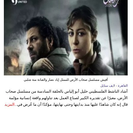
أفيش مسلسل صحاب الأرض للممثل إياد نصار والفنانة منة شلبي
القاهرة - لايف ستايل
أشاد الناشط الفلسطيني خليل أبو إلياس بالحلقة السادسة من مسلسل صحاب
الأرض، معبرًا عن تقديره الكبير لصناع العمل بعد تناولهم واقعة إنسانية مؤلمة
قال إنه كان شاهدًا عليها منذ بدايتها وحتى نهايتها، مؤكدًا أن ما عُرض في...
المزيد