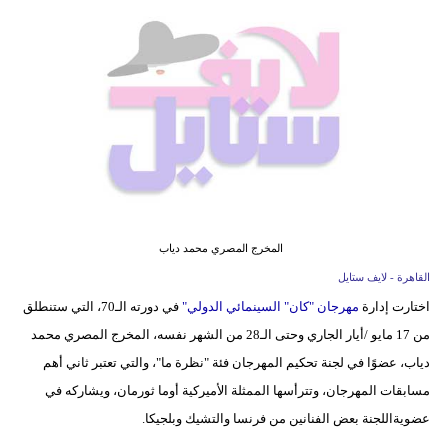
فيديو
مدوَنات
مشاكل
وحلول
المخرج المصري محمد دياب
القاهرة - لايف ستايل
اختارت إدارة
مهرجان "كان" السينمائي الدولي"
في دورته الـ70، التي ستنطلق
من 17 مايو /أيار الجاري وحتى الـ28 من الشهر نفسه، المخرج المصري محمد
دياب، عضوًا في لجنة تحكيم المهرجان فئة "نظرة ما"، والتي تعتبر ثاني أهم
مسابقات المهرجان، وتترأسها الممثلة الأميركية أوما ثورمان، ويشاركه في
عضويةاللجنة بعض الفنانين من فرنسا والتشيك وبلجيكا.