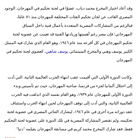
وقد أعاد اختيار المخرج محمد دياب، عضوًا في لجنة تحكيم في المهرجان، الوجود
المصري الغائب عن لجان تحكيم الفئات المختلفة للمهرجان منذ ٧١ عامًا،
فبالرغم من المشاركات المصرية المتعددة بأعمال فنية داخل السباق
المهرجاني؛ فإن مصر رغم أهميتها وريادتها الفنية قد تغيبت عن عضوية لجنة
تحكيم المهرجان في كل أفرعه منذ عام ١٩٤٦، وهو العام الذي شارك فيه الممثل
الكبير يوسف وهبي والمخرج السينمائي
يوسف شاهين
، كعضوي لجنة تحكيم في
المهرجان.
وكانت الدورة الأولى التي أقيمت عقب انتهاء الحرب العالمية الثانية، التي أدت
إلى احتلال ألمانيا لجزء من فرنسا، صاحبة المهرجان، حيث تم تأسيس وبدء
الدورة الأولى للمهرجان عام ١٩٣٩، وهو العام نفسه الذي اندلعت فيه الحرب
العالمية الثانية، والتي أدت إلى توقف المهرجان لحين انتهاء الحرب واستئناف
عقد دوراته مرة أخرى في عام ١٩٤٦، ليشارك الثنائي المصري في عضوية لجنة
تحكيمه، ولم تقتصر المشاركة المصرية في تلك الدورة على عضوية لجنة التحكيم
فقط، فقد شارك المخرج محمد كريم في مسابقة المهرجان بفيلمه "دنيا".