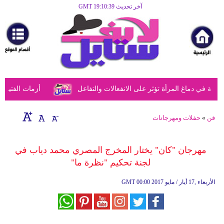
آخر تحديث GMT 19:10:39
الرئيسية
مرأة
أزياء
أزياء
في دماغ المرأة تؤثر على الانفعالات والتفاعل
أزمات الفتيات ف
إسلامية
فن
فن
»
حفلات ومهرجانات
ديكور
مهرجان "كان" يختار المخرج المصري محمد دياب في
صحة
لجنة تحكيم "نظرة ما"
سياحة
00:00 2017 الأربعاء ,17 أيار / مايو
GMT
وسفر
أبراج