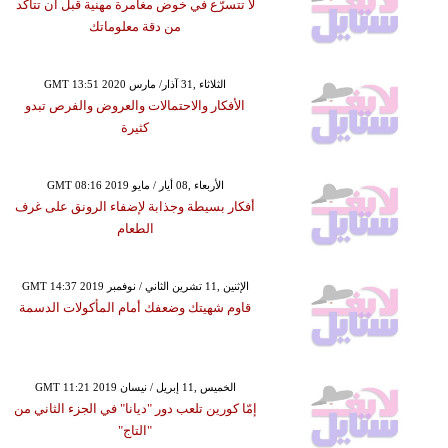
لا تتسرّع في خوض مغامرة مهنية قبل أن تتأكد
من دقة معلوماتك
GMT 13:51 2020 الثلاثاء ,31 آذار/ مارس
الأفكار والاحتمالات والعروض والفرص تبدو
كثيرة
GMT 08:16 2019 الأربعاء ,08 أيار / مايو
أفكار بسيطة وجذابة لإضفاء الرونق على غرف
الطعام
GMT 14:37 2019 الإثنين ,11 تشرين الثاني / نوفمبر
قاوم شهيتك وضعفك أمام المأكولات الدسمة
GMT 11:21 2019 الخميس ,11 إبريل / نيسان
إمّا كورين تلعب دور "ديانا" في الجزء الثاني من
"التاج"