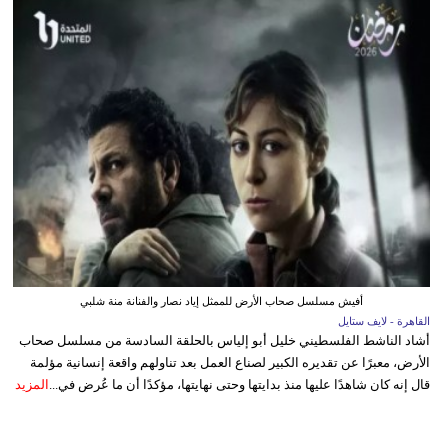
أفيش مسلسل صحاب الأرض للممثل إياد نصار والفنانة منة شلبي
القاهرة - لايف ستايل
أشاد الناشط الفلسطيني خليل أبو إلياس بالحلقة السادسة من مسلسل صحاب
الأرض، معبرًا عن تقديره الكبير لصناع العمل بعد تناولهم واقعة إنسانية مؤلمة
قال إنه كان شاهدًا عليها منذ بدايتها وحتى نهايتها، مؤكدًا أن ما عُرض في...
المزيد