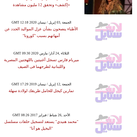
«إكشف» وتحقق 12 مليون مشاهدة
GMT 12:18 2020 الجمعة ,03 إبريل / نيسان
الأطباء ينصحون بشأن عزل المواليد الجدد عن
أمهاتهم بسبب "كورونا"
GMT 09:30 2020 الثلاثاء ,24 آذار/ مارس
ميريام فارس تسجل أغنيتين باللهجتين المصرية
واللبنانية لطرحهما فى الصيف
GMT 17:29 2019 الجمعة ,12 إبريل / نيسان
تمارين كيجل للحامل طريقك لولادة سهلة
GMT 08:26 2017 الأحد ,26 شباط / فبراير
"محمد هنيدي" يستعد لتسجيل حلقات مسلسل
"البخيل هو أنا"