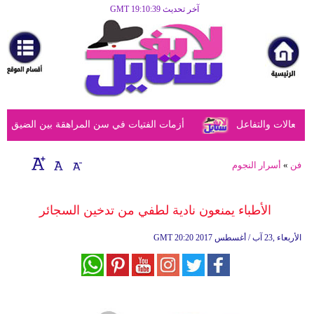
آخر تحديث GMT 19:10:39
الرئيسية
مرأة
أزياء
أزياء
فعالات والتفاعل
أزمات الفتيات في سن المراهقة بين الضيق النفس
إسلامية
فن
فن
»
أسرار النجوم
ديكور
الأطباء يمنعون نادية لطفي من تدخين السجائر
صحة
20:20 2017 الأربعاء ,23 آب / أغسطس
GMT
سياحة
وسفر
أبراج