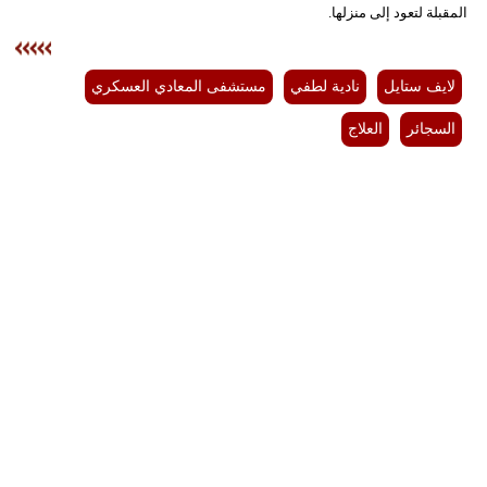
المقبلة لتعود إلى منزلها.
لايف ستايل
نادية لطفي
مستشفى المعادي العسكري
السجائر
العلاج