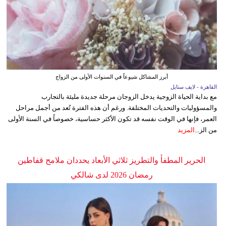
أبرز المشاكل شيوعاً في السنوات الأولى من الزواج
القاهرة - لايف ستايل
مع بداية الحياة الزوجية يدخل الزوجان مرحلة جديدة مليئة بالتجارب
والمسؤوليات والتحديات المختلفة. ورغم أن هذه الفترة تُعد من أجمل مراحل
العمر، فإنها في الوقت نفسه قد تكون الأكثر حساسية، خصوصاً في السنة الأولى
من الز...
المزيد
الحرير المطفأ والتطريز ثلاثي الأبعاد يحددان ملامح قفاطين
رمضان 2026 لدى شالكي