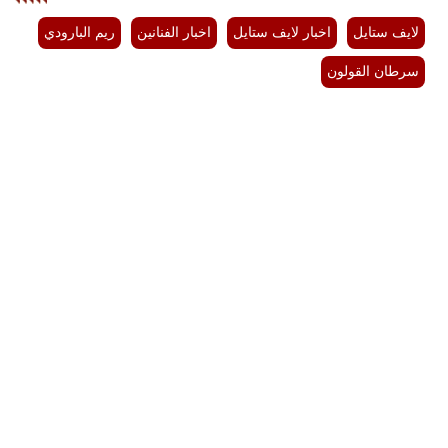
لايف ستايل
اخبار لايف ستايل
اخبار الفنانين
ريم البارودي
سرطان القولون