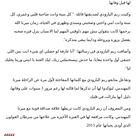
لها قبل وفاتها.
وكتبت ريم البارودي لصديقتها قائلة: " كل سنة وانت صاحبة قلبي وعمري، كل
سنة وانت امي واختي وصحبتي وسندي وظهري في الحياة، زمان ميرنا الله
يرحمها كانت بتقولي مش مهم دلوقتي المهم لما الانسان ينزل قبره صحبه
يفضل يزوره ويروحله ودايما يبقى متذكره".
وأضافت ريم البارودي في رسالتها: "أنا عارفة لو حصلي اي شيء انت بس اللي
حتبقي أول واحدة معايا، ما حدش بيستحملني زيك، ليك الجنة يا ابنتي وربنا يخليك
ليا".
وتفاعل متابعو ريم البارودي مع كلماتها المفاجئة لأول مرة عن الراحلة ميرنا
المهندس، ليؤكدوا لها أن تذكرها لما قالته لها رغم مرور 3 سنوات على وفاتها،
دليل أنها مازالت في قلبك.
ومن المعروف أن ريم البارودي كانت تربطها علاقة صداقة قوية مع ميرنا
المهندس، وكانت مرافقة لها في الفترة الأخيرة من علاجها من سرطان القولون
الذي أودى بحياتها عام 2015.