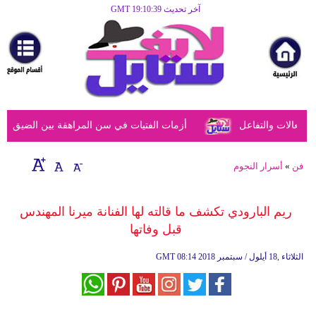
آخر تحديث GMT 19:10:39
الرئيسية
مرأة
أزياء
أزياء
عالات والتفاعل
أزمات الفتيات في سن المراهقة بين الضيق النفس
إسلامية
فن
فن
»
أسرار النجوم
ديكور
ريم البارودي تكشف ما قالته لها الفنانة ميرنا المهندس
صحة
قبل وفاتها
سياحة
08:14 2018 الثلاثاء ,18 أيلول / سبتمبر
GMT
وسفر
أبراج