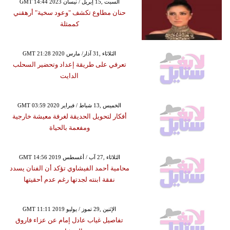
GMT 14:44 2023 السبت ,15 إبريل / نيسان
حنان مطاوع تكشف "وعود سخية" أرهقني
كممثلة
GMT 21:28 2020 الثلاثاء ,31 آذار/ مارس
تعرفي على طريقة إعداد وتحضير السحلب
الدايت
GMT 03:59 2020 الخميس ,13 شباط / فبراير
أفكار لتحويل الحديقة لغرفة معيشة خارجية
ومفعمة بالحياة
GMT 14:56 2019 الثلاثاء ,27 آب / أغسطس
محامية أحمد الفيشاوي تؤكد أن الفنان يسدد
نفقة ابنته لجدتها رغم عدم أحقيتها
GMT 11:11 2019 الإثنين ,29 تموز / يوليو
تفاصيل غياب عادل إمام عن عزاء فاروق