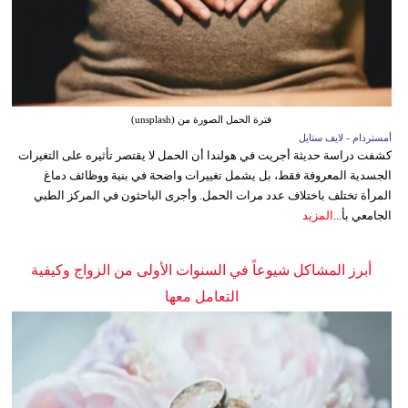
فترة الحمل الصورة من (unsplash)
أمستردام - لايف ستايل
كشفت دراسة حديثة أجريت في هولندا أن الحمل لا يقتصر تأثيره على التغيرات
الجسدية المعروفة فقط، بل يشمل تغييرات واضحة في بنية ووظائف دماغ
المرأة تختلف باختلاف عدد مرات الحمل. وأجرى الباحثون في المركز الطبي
الجامعي بأ...
المزيد
أبرز المشاكل شيوعاً في السنوات الأولى من الزواج وكيفية
التعامل معها