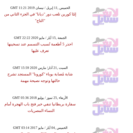
GMT 11:21 2019 الخميس ,11 إبريل / نيسان
إمّا كورين تلعب دور "ديانا" في الجزء الثاني من
"التاج"
GMT 22:22 2020 الجمعة ,15 أيار / مايو
احذر 5 أطعمة تُسبب التسمم عند تسخينها
تعرف عليها
GMT 15:59 2020 السبت ,21 آذار/ مارس
شابة مُصابة بوباء "كورونا" المستجد تشرح
حالتها وتوجه نصيحة مهمة
GMT 05:36 2018 الأربعاء ,25 تموز / يوليو
سفارة بريطانيا تنفي خبر فتح باب الهجرة أمام
النساء المصريات
GMT 03:14 2017 الخميس ,04 أيار / مايو