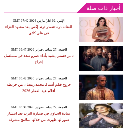
أخبار ذات صلة
GMT 07:42 2026 الإثنين ,02 آذار/ مارس
الفنانة درة تتصدر ترند إكس بعد مشهد العزاء
في علي كلاي
GMT 08:47 2026 الجمعة ,27 شباط / فبراير
تامر حسني يشيد بأداء عمرو سعد في مسلسل
إفراج
GMT 08:42 2026 الجمعة ,27 شباط / فبراير
خروج فيلم أسد لـ محمد رمضان من خريطة
أفلام عيد الفطر 2026
GMT 08:38 2026 الجمعة ,27 شباط / فبراير
ميادة الحناوي في صدارة الترند بعد انتشار
صور لها ظهرت من خلالها بملامح مشرقة