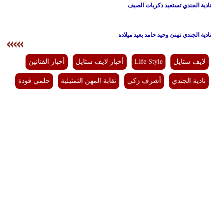
نادية الجندي تستعيد ذكريات الصيف
نادية الجندي تهنئ وحيد حامد بعيد ميلاده
لايف ستايل
Life Style
أخبار لايف ستايل
أخبار الفنانين
نادية الجندي
أشرف زكي
نقابة المهن التمثيلية
حلمي فودة