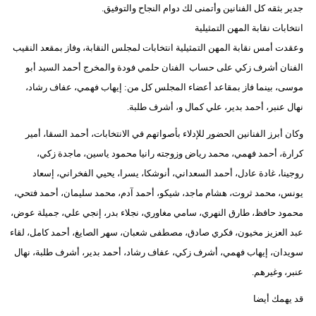
جدير بثقه كل الفنانين وأتمنى لك دوام النجاح والتوفيق.
انتخابات نقابة المهن التمثيلية
وعقدت أمس نقابة المهن التمثيلية انتخابات لمجلس النقابة، وفاز بمقعد النقيب
الفنان أشرف زكي على حساب الفنان حلمي فودة والمخرج أحمد السيد أبو
موسى، بينما فاز بمقاعد أعضاء المجلس كل من: إيهاب فهمي، عفاف رشاد،
نهال عنبر، أحمد بدير، علي كمال و، أشرف طلبة.
وكان أبرز الفنانين الحضور للإدلاء بأصواتهم في الانتخابات، أحمد السقا، أمير
كرارة، أحمد فهمي، محمد رياض وزوجته رانيا محمود ياسين، ماجدة زكي،
روجينا، غادة عادل، أحمد السعداني، أنوشكا، يسرا، يحيي الفخراني، إسعاد
يونس، محمد ثروت، هشام ماجد، شيكو، أحمد آدم، محمد سليمان، أحمد فتحي،
محمود حافظ، طارق النهري، سامي مغاوري، نجلاء بدر، إنجي علي، جميلة عوض،
عبد العزيز مخيون، فكري صادق، مصطفى شعبان، سهر الصايغ، أحمد كامل، لقاء
سويدان، إيهاب فهمي، أشرف زكي، عفاف رشاد، أحمد بدير، أشرف طلبة، نهال
عنبر، وغيرهم.
قد يهمك أيضا