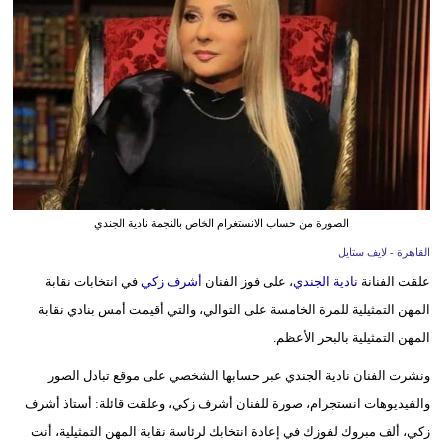
فيديو
مدوَنات
مشاكل
وحلول
الصورة من حساب الانستغرام الخاص بالنجمة نادية الجندي
القاهرة - لايف ستايل
علقت الفنانة
نادية الجندي
، على فوز الفنان
أشرف زكي
في انتخابات نقابة
المهن التمثيلية للمرة الخامسة على التوالي، والتي أقيمت أمس بنادي نقابة
المهن التمثيلية بالبحر الأعظم.
ونشرت الفنان نادية الجندي عبر حسابها الشخصي على موقع تبادل الصور
والفيديوهات انستجرام، صورة للفنان أشرف زكي، وعلقت قائلة: أستاذ أشرف
زكي، ألف مبروك لفوزك في إعادة انتخابك لرئاسة نقابة المهن التمثيلية، أنت