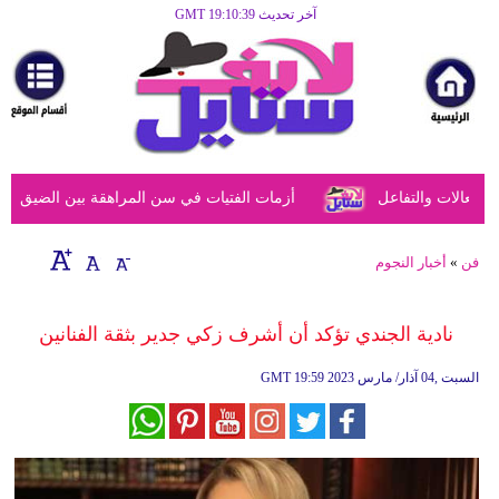
آخر تحديث GMT 19:10:39
الرئيسية
مرأة
أزياء
أزياء
عالات والتفاعل
أزمات الفتيات في سن المراهقة بين الضيق النفس
إسلامية
فن
فن
»
أخبار النجوم
ديكور
نادية الجندي تؤكد أن أشرف زكي جدير بثقة الفنانين
صحة
19:59 2023 السبت ,04 آذار/ مارس
GMT
سياحة
وسفر
أبراج