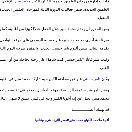
فاجأت إدارة مهرجان العلمين، جمهور الفنان الكبير
محمد منير
المقبل.
ومن المقرر أن يقدم محمد منير خلال الحفل عددًا كبيرًا من أغانيه، كم
من ناحية أخرى، رد محمد منير، عبر حسابه الرسمي على موقع التواصل ا
يقدمه الثنائي ضمن ألبوم تامر حسني الجديد، والمقرر طرحه اليوم (الثلاث
وكتب منير قائلًا: "تامر حسني كنت شاهدًا علي رحلة نجاحك من أول مشاركة ف
الفني".
وكان
تامر حسني
عبر عن سعادته الكبيرة بمشاركة محمد منير في أغنية "
ونشر تامر عبر صفحته الرسمية بموقع التواصل الاجتماعي "فيسبوك"، صور
محمد منير، بعيدًا عن إنه أخويا الكبير وحبه في قلبي عشق لا ينتهي، غنائي مع الـKing محمد منير بمثابة جايزة كبيرة لمشواري الفني.. ب
قد يهمك أيضــــــــــــــا
أغنية ملامحنا للكينج محمد منير تتصدر التريند عربيا وعالميا