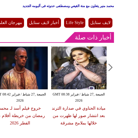
محمد منير يتعاون مع منة القيعي ومصطفى حدوته فى ألبومه الجديد
لايف ستايل
Life Style
أخبار لايف ستايل
مهرجان العلم
أخبار ذات صلة
الثلاثاء ,24 شباط / فبراير GMT 09:54
الجمعة ,27 شباط / فبراير GMT 08:38
الجمعة ,27 شباط / فبرا
2026
2026
20
تتصدر تريند
ميادة الحناوي في صدارة الترند
خروج فيلم أسد لـ محمد
ات صادمة عن
بعد انتشار صور لها ظهرت من
رمضان من خريطة أفلام ع
لاق
خلالها بملامح مشرقة
الفطر 2026