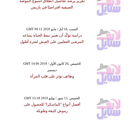
تقرير يرصد تفاصيل انطلاق أسبوع الموضة
الصيفية افتراضيًا في باريس
GMT 09:12 2020 السبت ,16 أيار / مايو
دراسة تؤكّد أن تغيير نمط الحياة يساعد
المرضى العقليين على العيش لفترة أطول
GMT 14:06 2019 الخميس ,26 كانون الأول /
ديسمبر
وظائف تؤثر على قلب المرأة
GMT 13:18 2019 الخميس ,11 تموز / يوليو
أفضل أنواع "الماسكرا" للحصول على
رموش كثيفة وطويلة