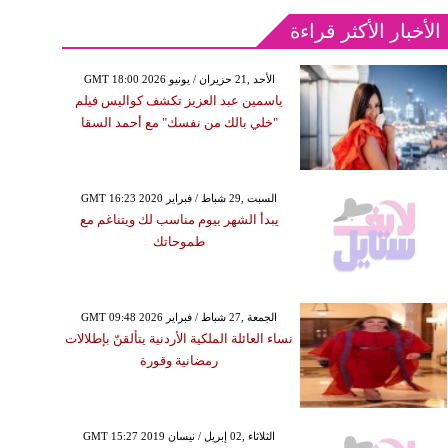
الأخبار الأكثر قراءة
GMT 18:00 2026 الأحد ,21 حزيران / يونيو
ياسمين عبد العزيز تكشف كواليس فيلم
"خلي بالك من نفسك" مع أحمد السقا
GMT 16:23 2020 السبت ,29 شباط / فبراير
يبدأ الشهر بيوم مناسب لك ويتناغم مع
طموحاتك
GMT 09:48 2026 الجمعة ,27 شباط / فبراير
نساء العائلة الملكية الأردنية يتألقنّ بإطلالات
رمضانية وقورة
GMT 15:27 2019 الثلاثاء ,02 إبريل / نيسان