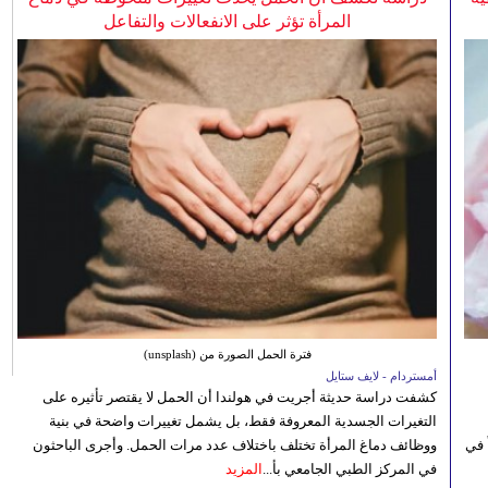
المرأة تؤثر على الانفعالات والتفاعل
فترة الحمل الصورة من (unsplash)
أمستردام - لايف ستايل
كشفت دراسة حديثة أجريت في هولندا أن الحمل لا يقتصر تأثيره على
التغيرات الجسدية المعروفة فقط، بل يشمل تغييرات واضحة في بنية
 في
ووظائف دماغ المرأة تختلف باختلاف عدد مرات الحمل. وأجرى الباحثون
في المركز الطبي الجامعي بأ...
المزيد