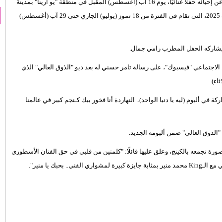
بالإعلان عن إحيائه حفلًا غنائيًا، يوم 16 آب (أغسطس) المقبل في منطقة "يو أرينا" بمدينة
العلمين الجديدة، ضمن فعاليات الدورة الثالثة لمهرجان العلمين الجديدة 2025، التى تقام فى الفترة من 18 تموز (يوليو) الجاري حتى 29 آب (أغسطس)
ا يشاركه الحفل المطرب رامي جمال.
لاجتماعي "فيسبوك"، على رسالة تامر حسني له بعد ديو "الذوق العالي" الذي
اء).
ي ألبوم (ليه يا دنيا الواحد).. النهاردة أنا فخور بيك كـنجم كبير في عالمنا
الذوق العالي" ضمن ألبومه الجديد.
ة تجمعه بالكينج، وعلق عليها قائلًا: "كلمتين من قلبي في حق الفنان الأسطوري
حبك يا منير".