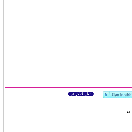
تعليقك كزائر
وني