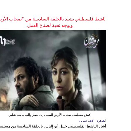
ناشط فلسطيني يشيد بالحلقة السادسة من "صحاب الأر
ويوجه تحية لصناع العمل
أفيش مسلسل صحاب الأرض للممثل إياد نصار والفنانة منة شلبي
القاهرة - لايف ستايل
أشاد الناشط الفلسطيني خليل أبو إلياس بالحلقة السادسة من مسلس