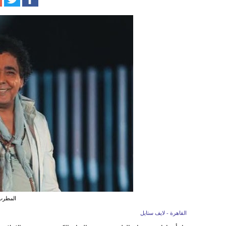
المطرب
القاهرة - لايف ستايل