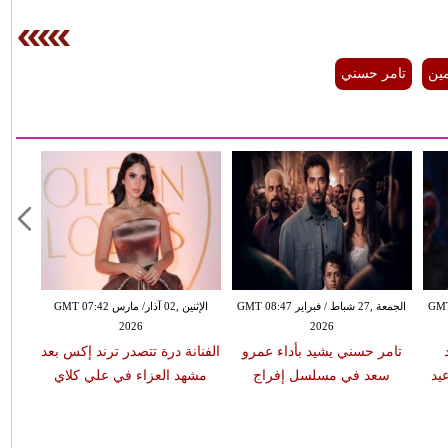
ين
تامر حسني
ير GMT 08:42
الجمعة ,27 شباط / فبراير GMT 08:47
الإثنين ,02 آذار/ مارس GMT 07:42
2026
2026
تامر حسني يشيد بأداء عمرو
الفنانة درة تتصدر ترند إكس بعد
يد
سعد في مسلسل إفراج
مشهد العزاء في علي كلاي