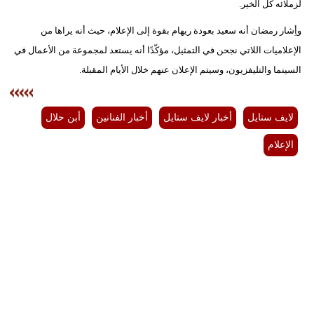
لزملائه كل الخير.
وأِشار رمضان أنه سعيد بعودة ريهام بقوة إلى الإعلام، حيث أنه يراها من
الإعلاميات اللاتي نجحن في التمثيل، مؤكّدًا أنه يستعد لمجموعة من الأعمال في
السينما والتليفزيون، وسيتم الإعلان عنهم خلال الأيام المقبلة.
لايف ستايل
أخبار لايف ستايل
أخبار الفنانين
أبن حلال
الإعلام