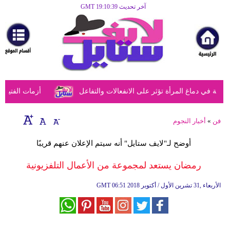
آخر تحديث GMT 19:10:39
الرئيسية
مرأة
أزياء
أزياء
في دماغ المرأة تؤثر على الانفعالات والتفاعل
أزمات الفتيات ف
إسلامية
فن
فن
»
أخبار النجوم
ديكور
أوضح لـ"لايف ستايل" أنه سيتم الإعلان عنهم قريبًا
صحة
رمضان يستعد لمجموعة من الأعمال التلفزيونية
سياحة
06:51 2018 الأربعاء ,31 تشرين الأول / أكتوبر
GMT
وسفر
أبراج