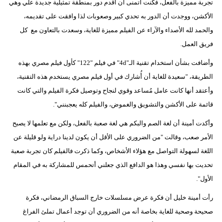
تجربة مميزة بالفعل، فكنت أتمنى أن أقدم دور بمنطقة تمثيلية جديدة علي وهي
الأكشن، ووجدت أن الدور به تحدي كبير وصعوبات لذا وافقت على تقديمه،
والحمد لله الأصداء والآراء عن الفيلم مميزة للغاية، وسعدت بالتعاون مع كل
فريق العمل.
وأضافت بشأن استخدام تقنية الـ"4d" في فيلم "122" كأول فيلم مصري بهذه
الطريقة، "سعيدة للغاية أن أُشارك في أول فيلم مصري يستخدم هذه التقنية،
وأعتقد أنها كانت عامل مُساعد وقوي لنجاح وتوصيل فكرة الفيلم والتي كانت
قائمة على الأكشن والتشويق والغموض، والفيلم كله يعجبنني".
وأكدت أمينة أن لغة الصم والبكم هي لغة صعبة بالفعل، ولكن مع تعلمها لا يصبح
الأمر صعب، وقالت "من الضروري على الأقل أن يكون لدينا دراية ولو قليلة عن
اللغة لسهولة التواصل مع هؤلاء الأشخاص، وكما ذكرت فالفيلم كان تجربة صعبة
تحديت بها نفسي وهذا هو الدافع الذي جعلني أتحمس للمشاركة به في المقام
الأول".
رأت أمينة خليل أن فكرة عرض مسلسلات خارج السباق الرمضاني، فكرة
صحيحة وصحية للغاية بخاصة أنه من الضروري أن توجد أعمال تملئ الفراغ