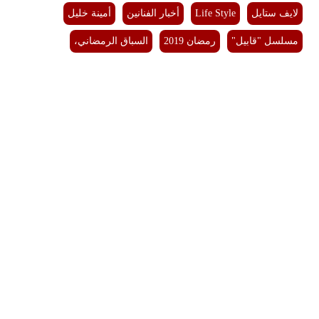
لايف ستايل
Life Style
أخبار الفنانين
أمينة خليل
مسلسل "قابيل"
رمضان 2019
السباق الرمضاني،