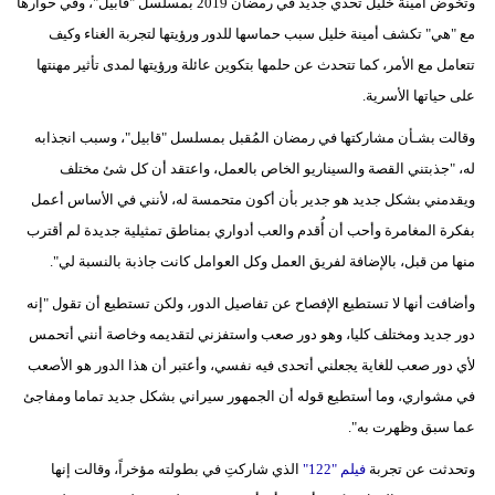
وتخوض أمينة خليل تحدي جديد في رمضان 2019 بمسلسل "قابيل"، وفي حوارها
مع "هي" تكشف أمينة خليل سبب حماسها للدور ورؤيتها لتجربة الغناء وكيف
تتعامل مع الأمر، كما تتحدث عن حلمها بتكوين عائلة ورؤيتها لمدى تأثير مهنتها
على حياتها الأسرية.
وقالت بشـأن مشاركتها في رمضان المُقبل بمسلسل "قابيل"، وسبب انجذابه
له، "جذبتني القصة والسيناريو الخاص بالعمل، واعتقد أن كل شئ مختلف
ويقدمني بشكل جديد هو جدير بأن أكون متحمسة له، لأنني في الأساس أعمل
بفكرة المغامرة وأحب أن أُقدم والعب أدواري بمناطق تمثيلية جديدة لم أقترب
منها من قبل، بالإضافة لفريق العمل وكل العوامل كانت جاذبة بالنسبة لي".
وأضافت أنها لا تستطيع الإفصاح عن تفاصيل الدور، ولكن تستطيع أن تقول "إنه
دور جديد ومختلف كليا، وهو دور صعب واستفزني لتقديمه وخاصة أنني أتحمس
لأي دور صعب للغاية يجعلني أتحدى فيه نفسي، وأعتبر أن هذا الدور هو الأصعب
في مشواري، وما أستطيع قوله أن الجمهور سيراني بشكل جديد تماما ومفاجئ
عما سبق وظهرت به".
وتحدثت عن تجربة
فيلم "122"
الذي شاركتِ في بطولته مؤخراً، وقالت إنها