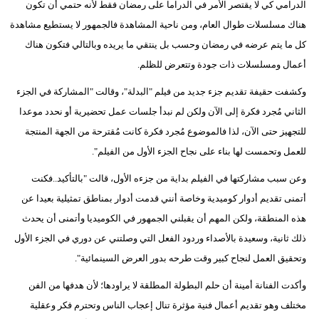
الدرامي كي لا يقتصر الأمر في الدراما على رمضان فقط لأنه حتمي أن تكون
هناك مسلسلات طوال العام، ومن ناحية المشاهدة فالجمهور لا يستطيع مشاهدة
كل ما يتم عرضه في رمضان وحسب بل ينتقي ما يريده وبالتالي فتكون هناك
أعمال ومسلسلات ذات جودة وتتعرض للظلم.
وكشفت حقيفة تقديم جزء جديد من فيلم "البدلة"، وقالت "المشاركة في الجزء
الثاني مُجرد فكرة إلى الآن ولكن لم نبدأ جلسات عمل تحضيرية أو نحدد موعدا
للتجهيز حتى الآن، لذا فالموضوع مُجرد فكرة كانت مُقترحة من الجهة المنتجة
للعمل وتحمست لها بناء على نجاح الجزء الأول من الفيلم".
وعن سبب مشاركتها في الفيلم بداية من جزءه الأول، قالت "بالتأكيد..فكنت
أتمنى تقديم أدوار كوميدية وخاصة أنني قدمت أدوار بمناطق تمثيلية بعيدا عن
هذه المنطقة، ولكن المهم أن يقبلني الجمهور في الكوميديا وأتمنى أن يحدث
ذلك ثانية، وسعيدة بالأصداء وردود الفعل التي وصلتني عن دوري في الجزء الأول
وتحقيق العمل لنجاح كبير وقت طرحه بدور العرض السينمائية".
وأكدت الفنانة أمينة أن حلم البطولة المطلقة لا يراودها؛ لأن هدفها من الفن
مختلف وهو تقديم أعمال فنية مؤثرة تنال إعجاب الناس وتحترم فكر وعقلية