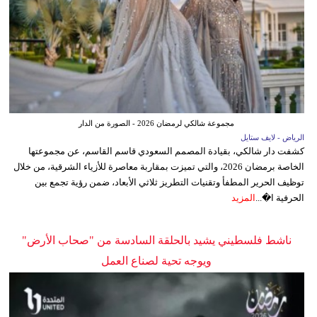
مجموعة شالكي لرمضان 2026 - الصورة من الدار
الرياض - لايف ستايل
كشفت دار شالكي، بقيادة المصمم السعودي قاسم القاسم، عن مجموعتها
الخاصة برمضان 2026، والتي تميزت بمقاربة معاصرة للأزياء الشرقية، من خلال
توظيف الحرير المطفأ وتقنيات التطريز ثلاثي الأبعاد، ضمن رؤية تجمع بين
الحرفية ا�...
المزيد
ناشط فلسطيني يشيد بالحلقة السادسة من "صحاب الأرض"
ويوجه تحية لصناع العمل