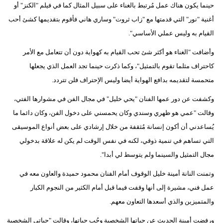
حينما يكون هناك عمل مُرتبط بالغناء على سبيل المثال كما في فيلم "الكنز" أو
أغنية "نور" التي قدمتها مع "زاب ثروت" وساري هاني فأقوم بتقديمها كشئ أحب
القيام به وليس عملي الأساسي".
وأضافت "الغناء هو أكثر شئ تحب القيام به كهواية دون أن تتعامل مع الأمر
كاحتراف مثلما تقوم بالتمثيل"، وكما ذكرت حينما تجد العمل الذي يجعلها
متحمسة لتقديمه بدافع الهواية أيضا وليس الإحتراف فلن تتردد.
وكشفت عن دور عمها الفنان "يحي خليل" في مجال الفن في مشوارها الفتي،
وقالت "عمي هو ظهري وسندي وكان يحمسني على دخول الفن، وكان دائما ما
يُساعدني أن أكون إنسانة مُثقفة من خلال إرشادي على بعض أنواع الموسيقى
التي تساهم في تنمية ذوقي، لكنه في نفس الوقت لم يكن له علاقة بدخولي
مجال التمثيل والسينما ولم يتوسط لي أبدا".
وتمنت النانة أمينة خليل الوقوف أمام الفنان محمود حميدة والعاون معه في
عمل فني، مشيرة إلى أنها وقفت فيما قبل أمام الكثير من النجوم الكبار
والمتميزين والذي أسعدها التعاون معهم.
ورفضت أمينة الحديث عن حياتها الشخصية وحُب حياتها، وقالت "حياتي الشخصية