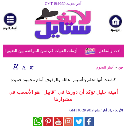
آخر تحديث GMT 19:10:39
الرئيسية
مرأة
أزياء
أزياء
الات والتفاعل
أزمات الفتيات في سن المراهقة بين الضيق النفسي 
إسلامية
فن
فن
»
أخبار النجوم
ديكور
كشفت أنها تحلم بتأسيس عائلة والوقوف أمام محمود حميدة
صحة
أمينة خليل تؤكد أن دورها في "قابيل" هو الأصعب في
مشوارها
سياحة
وسفر
05:29 2019 الأربعاء ,01 أيار / مايو
GMT
أبراج