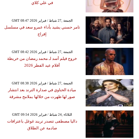
في علي كلاي
GMT 08:47 2026 الجمعة ,27 شباط / فبراير
تامر حسني يشيد بأداء عمرو سعد في مسلسل
إفراج
GMT 08:42 2026 الجمعة ,27 شباط / فبراير
خروج فيلم أسد لـ محمد رمضان من خريطة
أفلام عيد الفطر 2026
GMT 08:38 2026 الجمعة ,27 شباط / فبراير
ميادة الحناوي في صدارة الترند بعد انتشار
صور لها ظهرت من خلالها بملامح مشرقة
GMT 09:54 2026 الثلاثاء ,24 شباط / فبراير
داليا مصطفى تتصدر تريند غوغل باعترافات
صادمة عن الطلاق