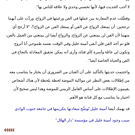
لا أحب الحديث فيها، لأنها تخصني وحدي ولا علاقة للناس بها".
وفضَّلت عدم المفارنة بين عملها في الفن ورغبتها في الزواج، وردَّت على أيهما
ترجحين: أن يمنعك الزواج عن الفن أو يمنعك الفن عن الزواج؟، "لا أرجح أي
منهما لأن الفن لن يمنعني عن الزواج، والزواج أيضا لن يمنعني من العمل بالفن،
فلو تم أخذ الفن فلن أبقى أمينة خليل وفي الوقت نفسه طموحي أنا أتزوج
وتكون لي عائلة وأسرة كأي فتاة، وأرى أنه يمكن تحقيق المعادلة بالنجاح في
الفن والحياة الحاصة أيضا".
واختتمت حديثها بالتأكيد على أن الفنان من الضروري أن يختار ما يتناسب معه
من إطلالات بغض النظر عن مواكبة الموضة لحظة بلحظة لأن هناك أشخاص
يقيمون الإطلالات على أساس العامل الزمني للموضة وهذا ليس صحيح لأن
اختيار ما يتناسب مع كل فنانة هو الأهم.
قد يهمك أيضا:
أمينة خليل تُوضِّح سعادتها بتكريمها في جامعة جنوب الوادي
سبب وجود أمينة خليل في مؤسسة "دار الهلال"