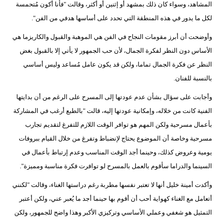
المشاهد، وسواء كان ذلك بمشهد أو إثنين أو أكثر، وقالت "فأنا أكون مُتحمسة
لكل ما يدور في هذه المنطقة التي تحدد على أساسها هدفي من الفن".
وأوضحت أن أبرز مقومات النجاح في الفن هي الموهبة والقبول والكاريزما هي
الأساس دون النظر لفكرة الجمال، لأن حب الجمهور لا يأتي إلا بالقبول بغض
النظر عن فكرة الجمال تماما، ولكن قد يكون عامل مُساعد وليس أساسي
بالنسبة للفنان.
وأجابت على سؤال بشأن عدم عودتها إلى المسرح على الرغم من أن بدايتها
الفنية كانت من خلاله، وإمكانية عودتها إليه، قالت "بالطبع أرغب في المشاركة
بأعمال مسرحية ولكن المهم هو توافر الوقت اللازم للتفرغ لتقديم تجارب
مسرحية وخاصة أن الموضوع يحتاج لإنضباط وتفرغ من خلال القيام ببروفات
يومية وعروض كذلك، وحينما أجد الوقت المناسب وعدم إرتباط بأعمال في
السينما والدراما سأقوم بالعمل بالمسرح لو توافرت فكرة مناسبة ومميزة".
وأكدت أمينة خليل أنها لا تعتبر نفسها مطربة رغم دراستها الغناء، وقالت "لكنني
أتعامل مع الغناء كهواية أحب أن أقوم بها حينما أجد ما يُعبر عني، ولكن أعتبر
التمثيل هو شغفي وعملي الأساسي وتركيزي الأكبر وهذا واضح للجمهور، ولكن