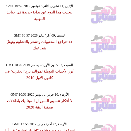
GMT 19:52 2019 الإثنين ,11 تشرين الثاني / نوفمبر
يتحدث هذا اليوم عن بداية جديدة في حياتك
المهنية
GMT 08:57 2020 السبت ,09 أيار / مايو
قد تتراجع المعنويات وتشعر بالتشاؤم وتهتزّ
شجاعتك
GMT 10:20 2019 السبت ,07 كانون الأول / ديسمبر
أبرز الأحداث اليوميّة لمواليد برج"العقرب" في
كانون الأول 2019
GMT 10:33 2020 الأربعاء ,10 حزيران / يونيو
3 أفكار تنسيق السروال الميتاليك باطلالات
صيفية أنيقة 2020
GMT 12:55 2017 الأربعاء ,22 آذار/ مارس
استكمال تصوير مشاهد "اختيار إجباري" في أيار