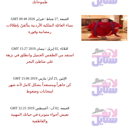
طموحاتك
GMT 09:48 2026 الجمعة ,27 شباط / فبراير
نساء العائلة الملكية الأردنية يتألقنّ بإطلالات
رمضانية وقورة
GMT 15:27 2019 الثلاثاء ,02 إبريل / نيسان
استفد من الطقس الجميل وانطلق في نزهة
على شاطئ البحر
GMT 15:06 2019 الإثنين ,25 آذار/ مارس
كن جاهزاً ومستعداً بشكل كامل لأنه شهر
امتحانات وضغوط
GMT 22:25 2019 الجمعة ,02 آب / أغسطس
تعيش أجواء متوترة في حياتك المهنية
والعاطفية