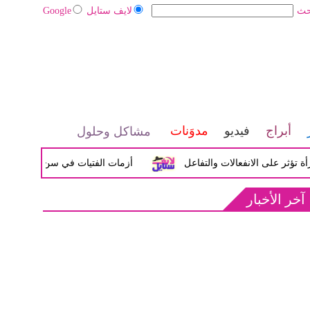
حث
لايف ستايل
Google
أبراج
فيديو
مدوَنات
مشاكل وحلول
لى الانفعالات والتفاعل
أزمات الفتيات في سن المراهقة بين الض
آخر الأخبار