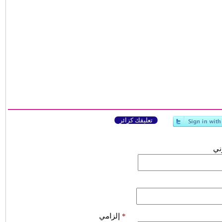
تعليقك كزائر
وني
*
إلزامي