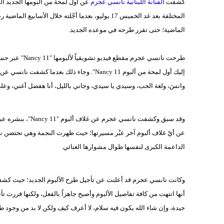
كشفت
الفنانة اللبنانية نانسي عجرم
المختلفة بعد غد الخميس 17 يوليو، بعدما أجّلته خلال
الماضية؛ حتى تقرر طرحه في موعده الجديد.
طرحت نانسي عجرم
إليك أول لمحة من ألبوم Nancy 11". وجاء ذلك ب
وانسَ، ولغة الحب، وسيدي يا سيدي، وجاني بالليل، أنا هفضل أغني، وعل
وقد سبق وكشفت نانس
عن أيّ غلاف ألبوم آخر عبْر مسيرتها؛ حيث ظهرت النجمة وهي تحتضن نسخ
الداعمة الكبرى لنفسها طوال مشوارها الغنائي.
وكانت نانسي عجرم قد أعلنت عن تأجيل طرح الألبوم الجديد؛ حيث كشفت
أنها انتهت من كافة تفاصيل الألبوم وأصبح جاهزاً بالفعل، ولكنها قررت ت
جيدة، وإن شاء الله يكون فيه سلام، لا أعرف كيف ولكن لا بد من وجود ط