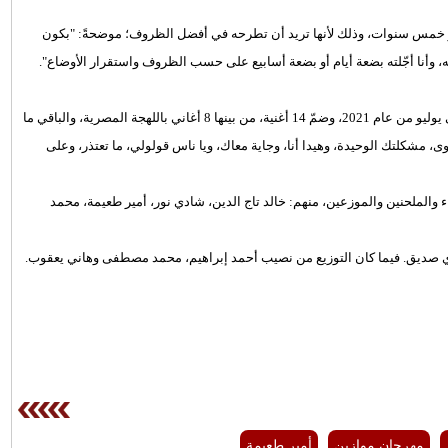
ربع أو خمس سنوات، وذلك لأنها تريد أن تطرحه في أفضل الظروف؛ موضحةً: "بكون
وأنا أجّلته بضعة أيام أو بضعة أسابيع على حسب الظروف واستقرار الأوضاع".
آخر ألبومات نانسي عجرم الغنائية، جاء بعنوان "Nancy 10"، وطرحته في يوليو من عام 2021، وضمّ 14 أغنية، من بينها 8 أغاني باللهجة المصرية، والباقي ما
ى، مشكلتك الوحيدة، وهيدا أنا، وجاية معاك، ويا ناس قولولي، ما تعتذر، وعلى
Nancy 1" مع عدد من أبرز الشعراء والملحنين والموزعين، منهم: خالد تاج الدين، شادي نور، أمير طعيمة، محمد
ي صديق. فيما كان التوزيع من نصيب أحمد إبراهيم، محمد مصطفى وهاني يعقوب.
مهرجان موازين
أمير طعيمة