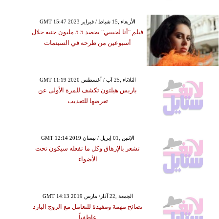
GMT 15:47 2023 الأربعاء ,15 شباط / فبراير
فيلم "أنا لحبيبي" يحصد 5.5 مليون جنيه خلال
أسبوعين من طرحه في السينمات
GMT 11:19 2020 الثلاثاء ,25 آب / أغسطس
باريس هيلتون تكشف للمرة الأولى عن
تعرضها للتعذيب
GMT 12:14 2019 الإثنين ,01 إبريل / نيسان
تشعر بالإرهاق وكل ما تفعله سيكون تحت
الأضواء
GMT 14:13 2019 الجمعة ,22 آذار/ مارس
نصائح مهمة ومفيدة للتعامل مع الزوج البارد
عاطفياً