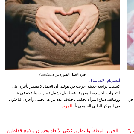
فترة الحمل الصورة من (unsplash)
أمستردام - لايف ستايل
كشفت دراسة حديثة أجريت في هولندا أن الحمل لا يقتصر تأثيره على
التغيرات الجسدية المعروفة فقط، بل يشمل تغييرات واضحة في بنية
 في
ووظائف دماغ المرأة تختلف باختلاف عدد مرات الحمل. وأجرى الباحثون
في المركز الطبي الجامعي بأ...
المزيد
ض"
الحرير المطفأ والتطريز ثلاثي الأبعاد يحددان ملامح قفاطين