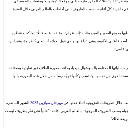
عن أول لمحة من ألبومها الجديد المنتظَر "Nancy 11"، المقرر طرحه على موقع الـ"يوتيوب" ومنصات الموسيقى
 الأسابيع الماضية رغم جاهزية كلّ أغانيه، بسبب الظروف التي أحاطت بالعالم العربي خلال الفترة
 مقطع فيديو تشويقياً لألبومها "Nancy 11" عبر حسابها بموقع الصور والفيديوهات "إنستغرام"، وعلقت عليه قائلًا: "ما كنت تنتظره.
عدما كشفت نانسي عن أسماء أغاني الألبوم، وهي: "يا قلبو، وبدي قول بحبك، أنا تبعني؟ طراوة، وغيرانين،
ى علمي".
ي عجرم عن غلاف ألبوم "Nancy 11"، بنشره عبر حساباتها المختلفة بالسوشيال ميديا، وجاءت صورة الغلاف غير تقليدية ومختلفة
ة أخرى من نفسها، وتبتسم، وكأنها توجّه رسالة من خلال هذه الصورة، بأنها
 خلال تصريحات تلفزيونية أثناء حفلها في
مهرجان موازين 2025
الشهر الماضي،
أجيله بسبب الظروف الموجودة بالعالم العربي؛ قائلة: "حالياً نحن نمُر بظروف ليست
ريقة لذلك".