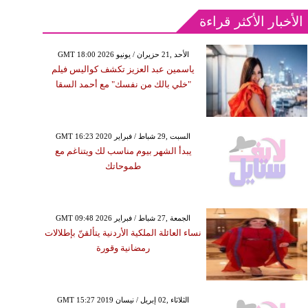
الأخبار الأكثر قراءة
GMT 18:00 2026 الأحد ,21 حزيران / يونيو
ياسمين عبد العزيز تكشف كواليس فيلم
"خلي بالك من نفسك" مع أحمد السقا
GMT 16:23 2020 السبت ,29 شباط / فبراير
يبدأ الشهر بيوم مناسب لك ويتناغم مع
طموحاتك
GMT 09:48 2026 الجمعة ,27 شباط / فبراير
نساء العائلة الملكية الأردنية يتألقنّ بإطلالات
رمضانية وقورة
GMT 15:27 2019 الثلاثاء ,02 إبريل / نيسان