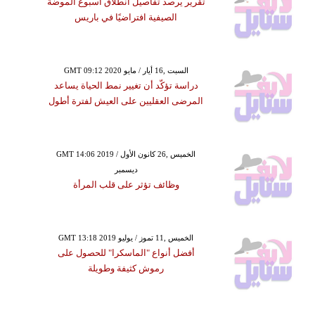
تقرير يرصد تفاصيل انطلاق أسبوع الموضة
الصيفية افتراضيًا في باريس
GMT 09:12 2020 السبت ,16 أيار / مايو
دراسة تؤكّد أن تغيير نمط الحياة يساعد
المرضى العقليين على العيش لفترة أطول
GMT 14:06 2019 الخميس ,26 كانون الأول /
ديسمبر
وظائف تؤثر على قلب المرأة
GMT 13:18 2019 الخميس ,11 تموز / يوليو
أفضل أنواع "الماسكرا" للحصول على
رموش كثيفة وطويلة