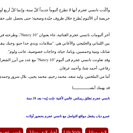
وأكّدت نانسي عجرم أنها لا تطرح ألبوماً جديداً كلّ سنة، وإنما كلّ أ
حريصة أن الألبوم يُطرح خلال ظروف جيّدة وصحية؛ حتى يحصل على حقه، 
بين اللبناني والخليجي. والأغاني هي: "سلامات، وبدي حدا حبو، وحبك بيقو
شانك، ومية وخمسين، وياما، حياة، وحاجات خصوصية، عاتب ولوم".
وقد تعاونت نانسي عجرم فى ألبوم "0
رفاعي، أحمد شتا، وأحمد عرفان.
أما من الملحنين: وليد سعد، محمد رحيم، محمد يحيى، بلال سرور وحمد
قد يهمك أيضــــــــــــــا
نانسي عجرم تطلق ريمكس عالمي لأغنية «إنت إيه» بعد 20 سنة
عمرو دياب يشعل مواقع التواصل مع نانسي عجرم بحضور أولاده
لايف ستايل
Life Style
أخبار لايف ستايل
نانسي عجرم