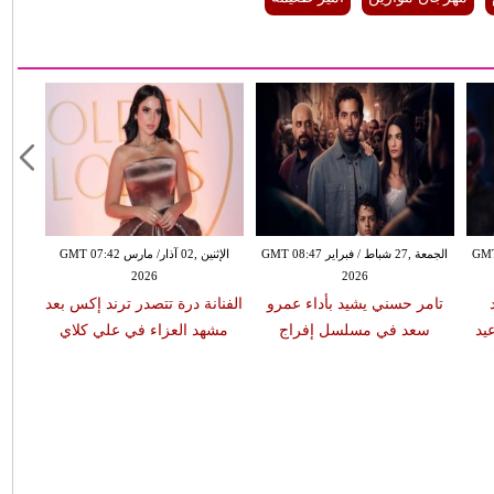
ير GMT 08:42
الجمعة ,27 شباط / فبراير GMT 08:47
الإثنين ,02 آذار/ مارس GMT 07:42
2026
2026
تامر حسني يشيد بأداء عمرو
الفنانة درة تتصدر ترند إكس بعد
يد
سعد في مسلسل إفراج
مشهد العزاء في علي كلاي