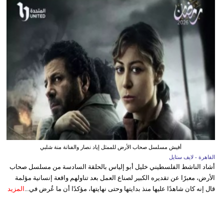
أفيش مسلسل صحاب الأرض للممثل إياد نصار والفنانة منة شلبي
القاهرة - لايف ستايل
أشاد الناشط الفلسطيني خليل أبو إلياس بالحلقة السادسة من مسلسل صحاب
الأرض، معبرًا عن تقديره الكبير لصناع العمل بعد تناولهم واقعة إنسانية مؤلمة
قال إنه كان شاهدًا عليها منذ بدايتها وحتى نهايتها، مؤكدًا أن ما عُرض في...
المزيد