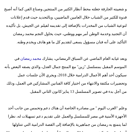
و شعبيته الجارفة جعلته محط أنظار الكثير من المنتجين وصناع الفن كما أنه أصبح
قدوة للكثير من الشباب خلال العامين الماضيين، وبالتحديد حيث قدم إعلانات
لتوعية الشباب من المخدرات بالإضافة إلى تقديمه لفيلم عن الجيش، بل تأكيده
أن التجنيد وخدمة الوطن أمر مهم ووطني، حيث يحاول النجم محمد رمضان
التأكيد على أنه فنان مسؤول يسعى لتقديم كل ما هو هادف ويخدم وطنه.
وبعد غيابه العام الماضي عن السباق الرمضاني، يشارك
محمد رمضان
في
الموسم المقبل بمسلسل "زين" مع المنتج جمال العدل، والذي يصفه البعض بأنه
سيكون أحد أهم الأعمال الدرامية خلال 2018، ويجري الأن جلسات عمل
وتحضيرات مكثفة والانتهاء من اختيار كافة الفنانين المشاركين في العمل، وذلك
من أجل بدء في تصوير المسلسل 13 يناير/كانون الثاني المقبل.
وعلم "العرب اليوم " من مصادره الخاصة أن هناك دعم وتحمس من جانب أحد
الأجهزة الأمنية في مصر للمسلسل والعمل على تقديم دعم تسهيلات له، نظرا
لما يتمتع به رمضان من جماهيرية بالإضافة إلى القصة الدرامية التي تتناولها