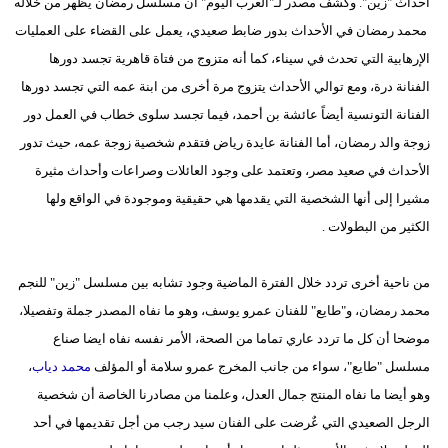
أحداث "زين". وكشف مصدر لـ"العرب اليوم" أن مسلسل رمضان يظهر من خلاله
محمد رمضان في الأحداث بدور ضابط صعيدي، يعمل على القضاء على العمليات
الإرهابية التي تحدث في سيناء، كما أنه متزوج من فتاة قاهرية تجسد دورها
الفنانة درة، ومع توالي الأحداث يتزوج مرة أخرى من ابنة عمه التي تجسد دورها
الفنانة التونسية أيضاً عائشة بن أحمد، فيما تجسد سلوى خطاب في العمل دور
زوجة والد رمضان، أما الفنانة عايدة رياض فتقدم شخصية زوجة عمه، حيث تدور
الأحداث في صعيد مصر، وتعتمد على وجود العائلات وصراعات وأحداث مثيرة
مشيرا إلى أنها الشخصية التي يقدمها هي حقيقية وموجودة في الواقع ولها
الكثير من البطولات .
من ناحية أخرى تردد خلال الفترة الماضية وجود تشابه بين مسلسل "زين" للنجم
محمد رمضان، و"طايع" للفنان عمرو يوسف، وهو ما نفاه المصدر جملة وتفصيلا،
موضحا أن كل ما تردد عاري تماما من الصحة، الأمر نفسه نفاه ايضا صناع
مسلسل "طايع"، سواء من جانب المخرج عمرو سلامة أو المؤلف
محمد دياب
،
وهو أيضا ما نفاه المنتج جمال العدل، وعلمنا من مصادرنا الخاصة أن شخصية
الرجل الصعيدي التي عٌرضت على الفنان سيد رجب من أجل تقديمها في أحد