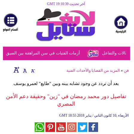
آخر تحديث GMT 19:10:39
الرئيسية
مرأة
أزياء
أزياء
عالات والتفاعل
أزمات الفتيات في سن المراهقة بين الضيق النفس
إسلامية
فن
فن
»
المزيد من القضايا والأحداث الفنية
ديكور
بعد أن تردد عن وجود تشابه بينه وبين "طايع" لعمرو يوسف
صحة
تفاصيل دور محمد رمضان في "زين" وحقيقة دعم الأمن
المصري
سياحة
وسفر
18:55 2018 الأربعاء ,10 كانون الثاني / يناير
GMT
أبراج