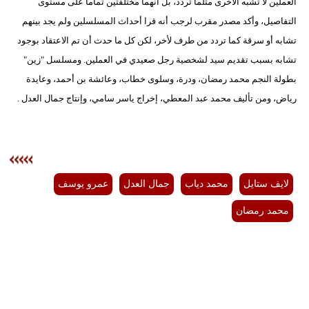
العملين لا تشبه الأخرى مثلما تردد، بل أنهما مختلفتين تماما على مستوى
التفاصيل، وأكد مصدر مقرب لرجب أنه قرا أحداث المسلسلين ولم يجد بينهم
تشابه أو سرقة كما تردد من طرف لأخر، لكن كل ما حدث أن تم الاعتقاد بوجود
تشابه بسبب تقديم سيد لشخصية رجل صعيدي في العملين. ومسلسل "زين"
بطولة النجم محمد رمضان، ودرة، وسلوى خطاب، وعائشة بن أحمد، وعايدة
رياض، ومن تأليف محمد عبد المعطي، إخراج ياسر سامي، وإنتاج جمال العدل .
لايف ستايل
محمد دياب
جمال العدل
عمرو يوسف
محمد رمضان