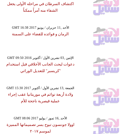
اكتشاف السرطان في مراحله الأولى يجعل
الشفاء منه أمراً ممكناً
GMT 16:38 2017 الأحد ,11 حزيران / يونيو
الرمان و فوائده للقضاء على السمنة
GMT 09:50 2016 الإثنين ,03 تشرين الأول / أكتوبر
دعوات لبحث الجانب الأخلاقي قبل استخدام
"كريسبر" للتعديل الوراثي
GMT 15:30 2017 الجمعة ,13 تشرين الأول / أكتوبر
ولادة أربعة توائم في موريتانيا عقب إجراء
عملية قيصرية ناجحة للأم
GMT 08:06 2017 الأحد ,16 تموز / يوليو
اوولا جونسون تبوح بسر تصميماتها المميزة
لموسم ٢٠١٧