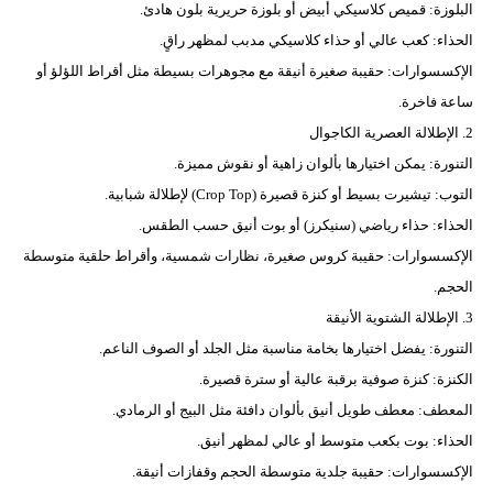
البلوزة: قميص كلاسيكي أبيض أو بلوزة حريرية بلون هادئ.
الحذاء: كعب عالي أو حذاء كلاسيكي مدبب لمظهر راقٍ.
الإكسسوارات: حقيبة صغيرة أنيقة مع مجوهرات بسيطة مثل أقراط اللؤلؤ أو
ساعة فاخرة.
2. الإطلالة العصرية الكاجوال
التنورة: يمكن اختيارها بألوان زاهية أو نقوش مميزة.
التوب: تيشيرت بسيط أو كنزة قصيرة (Crop Top) لإطلالة شبابية.
الحذاء: حذاء رياضي (سنيكرز) أو بوت أنيق حسب الطقس.
الإكسسوارات: حقيبة كروس صغيرة، نظارات شمسية، وأقراط حلقية متوسطة
الحجم.
3. الإطلالة الشتوية الأنيقة
التنورة: يفضل اختيارها بخامة مناسبة مثل الجلد أو الصوف الناعم.
الكنزة: كنزة صوفية برقبة عالية أو سترة قصيرة.
المعطف: معطف طويل أنيق بألوان دافئة مثل البيج أو الرمادي.
الحذاء: بوت بكعب متوسط أو عالي لمظهر أنيق.
الإكسسوارات: حقيبة جلدية متوسطة الحجم وقفازات أنيقة.