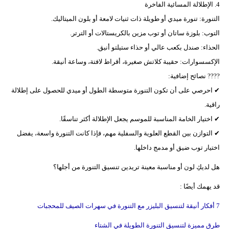
4. الإطلالة المسائية الفاخرة
التنورة: تنورة ميدي أو طويلة ذات ثنيات لامعة أو بلون الميتاليك.
التوب: بلوزة ساتان أو توب مزين بالكريستالات أو الترتر.
الحذاء: صندل بكعب عالي أو حذاء ستيلتو أنيق.
الإكسسوارات: حقيبة كلاتش صغيرة، أقراط لافتة، وساعة أنيقة.
???? نصائح إضافية:
✔ احرصي على أن تكون التنورة متوسطة الطول أو ميدي للحصول على إطلالة
راقية.
✔ اختيار الخامة المناسبة للموسم يجعل الإطلالة أكثر تناسقًا.
✔ التوازن بين القطع العلوية والسفلية مهم، فإذا كانت التنورة واسعة، يفضل
اختيار توب ضيق أو مدمج داخلها.
هل لديكِ لون أو مناسبة معينة تريدين تنسيق التنورة من أجلها؟
قد يهمك أيضًا :
7 أفكار أنيقة لتنسيق البليزر مع التنورة في سهرات الصيف للمحجبات
طرق مميزة لتنسيق التنورة الطويلة في الشتاء