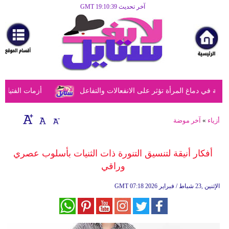
آخر تحديث GMT 19:10:39
الرئيسية
مرأة
أزياء
أزياء
في دماغ المرأة تؤثر على الانفعالات والتفاعل
أزمات الفتيات في
إسلامية
فن
أزياء
»
آخر موضة
ديكور
أفكار أنيقة لتنسيق التنورة ذات الثنيات بأسلوب عصري
صحة
وراقي
سياحة
07:18 2026 الإثنين ,23 شباط / فبراير
GMT
وسفر
أبراج