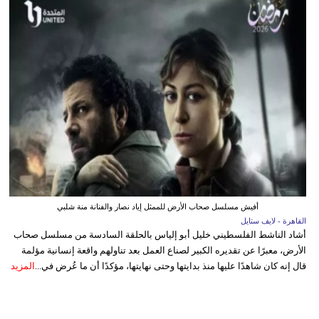
أفيش مسلسل صحاب الأرض للممثل إياد نصار والفنانة منة شلبي
القاهرة - لايف ستايل
أشاد الناشط الفلسطيني خليل أبو إلياس بالحلقة السادسة من مسلسل صحاب
الأرض، معبرًا عن تقديره الكبير لصناع العمل بعد تناولهم واقعة إنسانية مؤلمة
قال إنه كان شاهدًا عليها منذ بدايتها وحتى نهايتها، مؤكدًا أن ما عُرض في...
المزيد