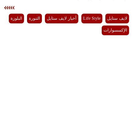
لايف ستايل
Life Style
أخبار لايف ستايل
التنورة
البلوزة
الإكسسوارات