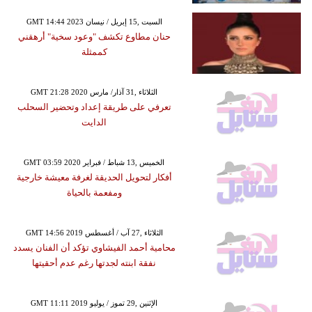
GMT 14:44 2023 السبت ,15 إبريل / نيسان
حنان مطاوع تكشف "وعود سخية" أرهقني
كممثلة
GMT 21:28 2020 الثلاثاء ,31 آذار/ مارس
تعرفي على طريقة إعداد وتحضير السحلب
الدايت
GMT 03:59 2020 الخميس ,13 شباط / فبراير
أفكار لتحويل الحديقة لغرفة معيشة خارجية
ومفعمة بالحياة
GMT 14:56 2019 الثلاثاء ,27 آب / أغسطس
محامية أحمد الفيشاوي تؤكد أن الفنان يسدد
نفقة ابنته لجدتها رغم عدم أحقيتها
GMT 11:11 2019 الإثنين ,29 تموز / يوليو