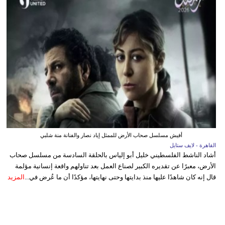
أفيش مسلسل صحاب الأرض للممثل إياد نصار والفنانة منة شلبي
القاهرة - لايف ستايل
أشاد الناشط الفلسطيني خليل أبو إلياس بالحلقة السادسة من مسلسل صحاب
الأرض، معبرًا عن تقديره الكبير لصناع العمل بعد تناولهم واقعة إنسانية مؤلمة
قال إنه كان شاهدًا عليها منذ بدايتها وحتى نهايتها، مؤكدًا أن ما عُرض في...
المزيد