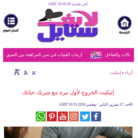
آخر تحديث GMT 19:10:39
الرئيسية
مرأة
أزياء
أزياء
الات والتفاعل
أزمات الفتيات في سن المراهقة بين الضيق النفسي
إسلامية
فن
أزياء
»
إتيكيت
ديكور
إتيكيت الخروج لأول مرة مع شريك حياتك
صحة
10:53 2024 الأحد ,17 تشرين الثاني / نوفمبر
GMT
سياحة
وسفر
أبراج