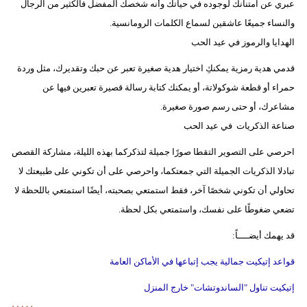
عبري عن امتنانك لوجوده في حياتك وأنه شخصك المفضل فالكثير من الرجال
والنساء جميعًا عاشقين لسماع الكلمات الرومانسية.
الهدايا والرموز في عيد الحب
قدمي هدية رمزية يمكنكِ اختيار هدية صغيرة تعبر عن حبك وتقديرك، مثل وردة
حمراء أو قطعة شوكولاتة، أو يمكنك كتابة رسالة قصيرة تعبرين فيها عن
مشاعرك، أو حتى رسم صورة صغيرة.
صناعة الذكريات في عيد الحب
احرصي على التصوير التقطا صورًا جميلة لتذكركما بهذه الليلة، مشاركة القصص
تبادلا الذكريات الجميلة التي جمعتكما، واحرصي على أن تكوني على طبيعتك لا
تحاولي أن تكوني شخصًا آخر، فقط استمتعي بصحبته، أيضًا استمتعي باللحظة لا
تضعي ضغوطًا على نفسك، واستمتعي بكل لحظة.
قد يهمك أيضــــاً:
قواعد إتيكيت جمالية يجب إتباعها في الأماكن العامة
إتيكيت تناول "الساندوتشات" خارج المنزل