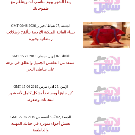
يبدأ الشهر بيوم مناسب لك ويتناغم مع
طموحاتك
GMT 09:48 2026 الجمعة ,27 شباط / فبراير
نساء العائلة الملكية الأردنية يتألقنّ بإطلالات
رمضانية وقورة
GMT 15:27 2019 الثلاثاء ,02 إبريل / نيسان
استفد من الطقس الجميل وانطلق في نزهة
على شاطئ البحر
GMT 15:06 2019 الإثنين ,25 آذار/ مارس
كن جاهزاً ومستعداً بشكل كامل لأنه شهر
امتحانات وضغوط
GMT 22:25 2019 الجمعة ,02 آب / أغسطس
تعيش أجواء متوترة في حياتك المهنية
والعاطفية