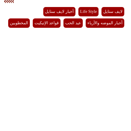
لايف ستايل
Life Style
أخبار لايف ستايل
أخبار الموضه والأزياء
عيد الحب
قواعد الإتيكيت
المخطوبين