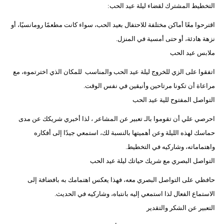
التخطيط المشترك لقضاء ليلة عيد الحب:
اقترحوا معًا أماكن مختلفة للاحتفال بعيد الحب، سواء كانت مطعمًا رومانسيًا، أو
نزهة هادئة، أو حتى أمسية في المنزل.
ملابس عيد الحب
اتفقوا على الزي للخروج ليلة عيد الحب والمناسب للمكان الذي اخترتموه، مع
مراعاة أن تكونا مرتاحين وأنيقين في نفس الوقت.
التواصل المفتوح للية عيد الحب
احرصي علي أن تقوموا بالـ تعبير عن المشاعر ، لذا أخبري شريكك عن مدى
حماسك لهذه الليلة وعن أهميتها بالنسبة لك، استمعي جيدًا إلى أفكاره
واهتماماته، وشاركيه في التخطيط.
التواصل البصري مع شريك حياتك ليلة عيد الحب
حافظي على التواصل البصري معه، فهذا يعكس اهتمامك به بافضافة إلى
الاستماع الفعال لذا استمعي إليه بانتباه، وشاركيه في الحديث.
التعبير عن الشكر والتقدير