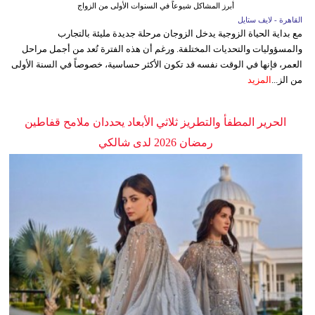
أبرز المشاكل شيوعاً في السنوات الأولى من الزواج
القاهرة - لايف ستايل
مع بداية الحياة الزوجية يدخل الزوجان مرحلة جديدة مليئة بالتجارب
والمسؤوليات والتحديات المختلفة. ورغم أن هذه الفترة تُعد من أجمل مراحل
العمر، فإنها في الوقت نفسه قد تكون الأكثر حساسية، خصوصاً في السنة الأولى
من الز...
المزيد
الحرير المطفأ والتطريز ثلاثي الأبعاد يحددان ملامح قفاطين
رمضان 2026 لدى شالكي