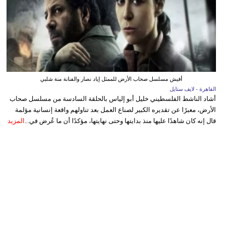
أفيش مسلسل صحاب الأرض للممثل إياد نصار والفنانة منة شلبي
القاهرة - لايف ستايل
أشاد الناشط الفلسطيني خليل أبو إلياس بالحلقة السادسة من مسلسل صحاب
الأرض، معبرًا عن تقديره الكبير لصناع العمل بعد تناولهم واقعة إنسانية مؤلمة
قال إنه كان شاهدًا عليها منذ بدايتها وحتى نهايتها، مؤكدًا أن ما عُرض في...
المزيد