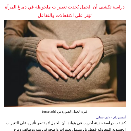
دراسة تكشف أن الحمل يُحدث تغييرات ملحوظة في دماغ المرأة
تؤثر على الانفعالات والتفاعل
فترة الحمل الصورة من (unsplash)
أمستردام - لايف ستايل
كشفت دراسة حديثة أجريت في هولندا أن الحمل لا يقتصر تأثيره على التغيرات
الجسدية المعروفة فقط، بل يشمل تغييرات واضحة في بنية ووظائف دماغ