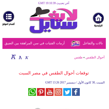
آخر تحديث GMT 19:10:39
الرئيسية
مرأة
أزياء
أزياء
عالات والتفاعل
أزمات الفتيات في سن المراهقة بين الضيق النفس
إسلامية
فن
أحوال الطقس
»
طقس
ديكور
توقعات أحوال الطقس في مصر السبت
صحة
13:26 2017 السبت ,30 كانون الأول / ديسمبر
GMT
سياحة
وسفر
أبراج