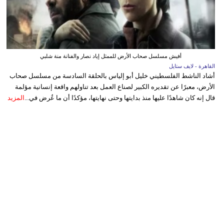
أفيش مسلسل صحاب الأرض للممثل إياد نصار والفنانة منة شلبي
القاهرة - لايف ستايل
أشاد الناشط الفلسطيني خليل أبو إلياس بالحلقة السادسة من مسلسل صحاب
الأرض، معبرًا عن تقديره الكبير لصناع العمل بعد تناولهم واقعة إنسانية مؤلمة
قال إنه كان شاهدًا عليها منذ بدايتها وحتى نهايتها، مؤكدًا أن ما عُرض في...
المزيد