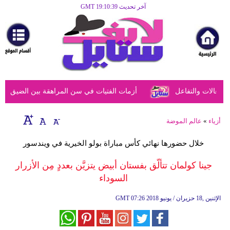
آخر تحديث GMT 19:10:39
الرئيسية
مرأة
أزياء
أزياء
عالات والتفاعل
أزمات الفتيات في سن المراهقة بين الضيق النفس
إسلامية
فن
أزياء
»
عالم الموضة
ديكور
خلال حضورها نهائي كأس مباراة بولو الخيرية في ويندسور
صحة
جينا كولمان تتألّق بفستان أبيض يتزيَّن بعددٍ مِن الأزرار
السوداء
سياحة
وسفر
07:26 2018 الإثنين ,18 حزيران / يونيو
GMT
أبراج