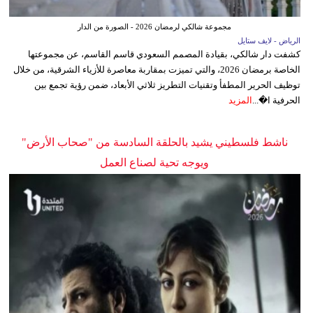
مجموعة شالكي لرمضان 2026 - الصورة من الدار
الرياض - لايف ستايل
كشفت دار شالكي، بقيادة المصمم السعودي قاسم القاسم، عن مجموعتها
الخاصة برمضان 2026، والتي تميزت بمقاربة معاصرة للأزياء الشرقية، من خلال
توظيف الحرير المطفأ وتقنيات التطريز ثلاثي الأبعاد، ضمن رؤية تجمع بين
الحرفية ا�...
المزيد
ناشط فلسطيني يشيد بالحلقة السادسة من "صحاب الأرض"
ويوجه تحية لصناع العمل