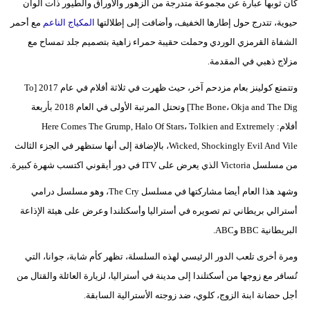
كان ثوبها عبارة عن مجموعة متدرجة من الزهور والأوراق والطيور ذات ألوان
حيوية، تتدرج حول إطارها الخفيف، وأضافت إلى إطلالتها
المكياج الناعم
مع أحمر
الشفاة القرمزي الوردي وحملت حقيبة حمراء زاهية بتصميم جلد تمساح مع
مزلاج ذهبي في المقدمة.
وتتمتع كولينز بعام مزدحم آخر، حيث ظهرت في ثلاثة أفلام في عام 2017 [To
The Bone، Okja and The Dig] وتحتل المرتبة الأولى في العام 2018 بأربعة
أفلام: Here Comes The Grump, Halo Of Stars، Tolkien and Extremely
Wicked, Shockingly Evil And Vile، بالإضافة إلى أنها ستظهر في الجزء الثالث
من مسلسل Victoria الذي يعرض على ITV في دور أيقوني اكتسب شهرة كبيرة.
وشهد هذا العام أيضا مشاركتها في مسلسل The Cry، وهو مسلسل درامي
أسترالي بريطاني تم تصويره في أستراليا وأسكتلندا وعرض على هيئة الإذاعة
البريطانية BBC وABC.
ومرة أخرى تلعب الدور الرئيسي لهذه السلسلة، تظهر كأم شابة، جوانا، التي
تُسافر مع زوجها من أسكتلندا إلى مدينة في أستراليا، لزيارة العائلة والقتال من
أجل حضانة ابنة الزوج، كلوي، ضد زوجته الأسترالية السابقة.​