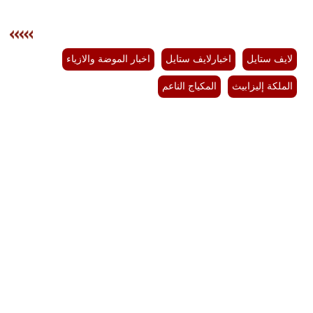
لايف ستايل
اخبارلايف ستايل
اخبار الموضة والازياء
الملكة إليزابيث
المكياج الناعم