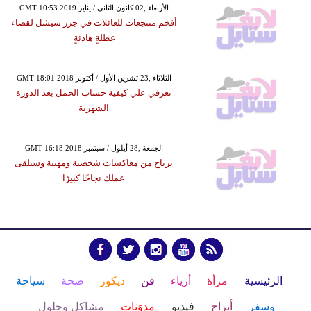
GMT 10:53 2019 الأربعاء ,02 كانون الثاني / يناير
أفخم منتجعات للعائلات في جزر سيشل لقضاء
عطلةٍ هادئةٍ
GMT 18:01 2018 الثلاثاء ,23 تشرين الأول / أكتوبر
تعرفي علي كيفية حساب الحمل بعد الدورة
الشهرية
GMT 16:18 2018 الجمعة ,28 أيلول / سبتمبر
ترتاح من معاكسات شخصية ومهنية وسيلقى
عملك نجاحًا كبيرًا
الرئيسية
مرأة
أزياء
فن
ديكور
صحة
سياحة
وسفر
أبراج
فيديو
مدوَنات
مشاكل وحلول