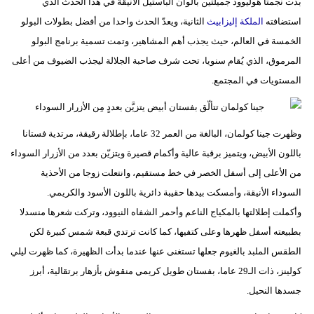
بدت نجمتا هوليوود جميلتين بألوان الباستيل الأنيقة في هذا الحدث الذي
استضافته
الملكة إليزابيث
الثانية، ويعدّ الحدث واحدا من أفضل بطولات البولو
الخمسة في العالم، حيث يجذب أهم المشاهير، وتمت تسمية برنامج البولو
المرموق، الذي يُقام سنويا، تحت شرف صاحبة الجلالة ليجذب الضيوف من أعلى
المستويات في المجتمع.
وظهرت جينا كولمان، البالغة من العمر 32 عاما، بإطلالة رقيقة، مرتدية فستانا
باللون الأبيض، ويتميز برقبة عالية وأكمام قصيرة ويتزيّن بعدد من الأزرار السوداء
من الأعلى إلى أسفل الخصر في خط مستقيم، وانتعلت زوجا من الأحذية
السوداء الأنيقة، وأمسكت بيدها حقيبة دائرية باللون الأسود والكريمي.
وأكملت إطلالتها بالمكياج الناعم وأحمر الشفاه النيوود، وتركت شعرها منسدلا
بطبيعته أسفل ظهرها وعلى كتفيها، كما كانت ترتدي قبعة شمس كبيرة لكن
الطقس الملبد بالغيوم جعلها تستغنى عنها عندما بدأت الظهيرة، كما ظهرت ليلي
كولينز، ذات الـ29 عاما، بفستان طويل كريمي منقوش بأزهار برتقالية، أبرز
جسدها النحيل.