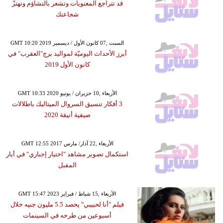
قد تتراجع المعنويات وتشعر بالتشاؤم وتهتزّ
شجاعتك
GMT 10:20 2019 السبت ,07 كانون الأول / ديسمبر
أبرز الأحداث اليوميّة لمواليد برج"العقرب" في
كانون الأول 2019
GMT 10:33 2020 الأربعاء ,10 حزيران / يونيو
3 أفكار تنسيق السروال الميتاليك باطلالات
صيفية أنيقة 2020
GMT 12:55 2017 الأربعاء ,22 آذار/ مارس
استكمال تصوير مشاهد "اختيار إجباري" في أيار
المقبل
GMT 15:47 2023 الأربعاء ,15 شباط / فبراير
فيلم "أنا لحبيبي" يحصد 5.5 مليون جنيه خلال
أسبوعين من طرحه في السينمات