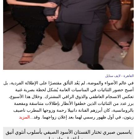
القاهرة - لايف ستايل
في عالم الأضواء والموضة، لم يَعُد التألق مقتصرًا على الإطلالة الفردية، بل
أصبح حضور الثنائيات في المناسبات العامة يُشكل لحظة بصرية غنية
تعكس الانسجام العاطفي والذوق الراقي المشترك. وخلال هذا الأسبوع،
برز عدد من الثنائيات الذين خطفوا الأنظار بإطلالات متناسقة ومفعمة
بالرومانسية، كان أبرزهم الفنانة دانييلا رحمة وزوجها المطرب ناصيف
زيتون، في أول ظهور رسمي لهما بعد إعلان زواجهما. وقد...
المزيد
ياسمين صبري تختار الفستان الأسود الصيفي بأسلوب أنثوي أنيق
يبرز أناقتها وجاذبيتها