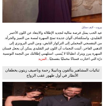
بيروت - لايف ستايل
عيد الحب يمثل فرصة مثالية لتجديد الإطلالة والابتعاد عن اللون الأحمر
التقليدي، واستكشاف ألوان جديدة تمنح السهرة لمسة من التميز والجرأة.
من البنفسجي المخملي إلى التركواز النابض، ومن البني البرونزي إلى
الذهبي الفاخر، أثبتت النجمات أن اللون غير التقليدي يمكن أن يجعل فستان
السهرة يبرز ويترك انطباعًا لا يُنسى. استلهمي إطلالتك من النجمة التونسية
درّة التي اختارت فستانًا مخمليًا بنفسجيًا...
المزيد
ثنائيات المشاهير يتألقون ودانييلا رحمة وناصيف زيتون يخطفان
الأنظار في أول ظهور عقب الزواج