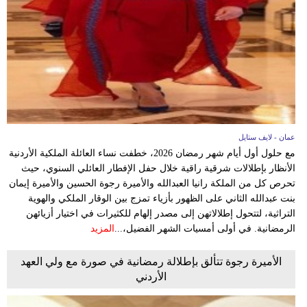
فيديو
مدوَنات
مشاكل
وحلول
عمان - لايف ستايل
مع حلول أول أيام شهر رمضان 2026، خطفت نساء العائلة الملكية الأردنية
الأنظار بإطلالات شرقية راقية خلال حفل الإفطار العائلي السنوي، حيث
تحرص كل من الملكة رانيا العبدالله والأميرة رجوة الحسين والأميرة إيمان
بنت عبدالله الثاني على الظهور بأزياء تمزج بين الوقار الملكي والهوية
التراثية، لتتحول إطلالاتهن إلى مصدر إلهام للكثيرات في اختيار أزيائهن
الرمضانية. في أولى أمسيات الشهر الفضيل،...
المزيد
الأميرة رجوة تتألق بإطلالة رمضانية في صورة مع ولي العهد
الأردني