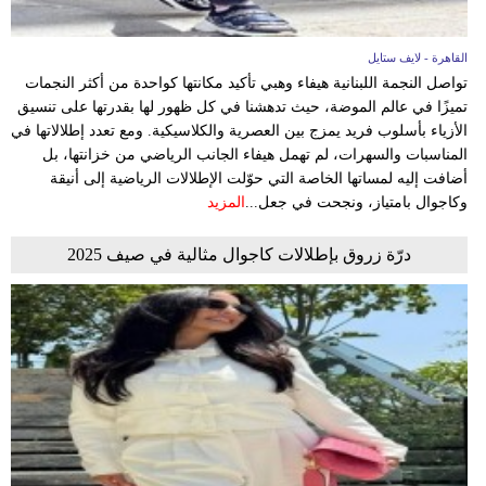
القاهرة - لايف ستايل
تواصل النجمة اللبنانية هيفاء وهبي تأكيد مكانتها كواحدة من أكثر النجمات
تميزًا في عالم الموضة، حيث تدهشنا في كل ظهور لها بقدرتها على تنسيق
الأزياء بأسلوب فريد يمزج بين العصرية والكلاسيكية. ومع تعدد إطلالاتها في
المناسبات والسهرات، لم تهمل هيفاء الجانب الرياضي من خزانتها، بل
أضافت إليه لمساتها الخاصة التي حوّلت الإطلالات الرياضية إلى أنيقة
وكاجوال بامتياز، ونجحت في جعل...
المزيد
درّة زروق بإطلالات كاجوال مثالية في صيف 2025