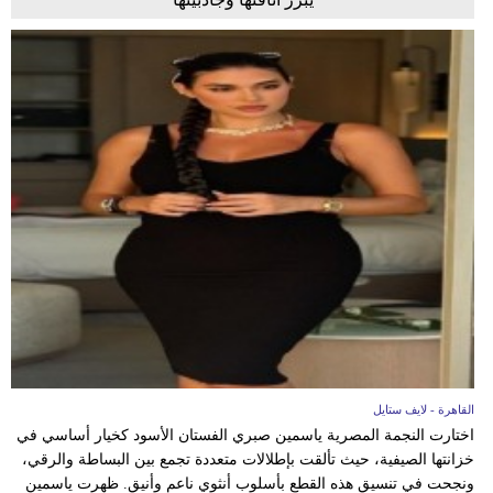
القاهرة - لايف ستايل
اختارت النجمة المصرية ياسمين صبري الفستان الأسود كخيار أساسي في
خزانتها الصيفية، حيث تألقت بإطلالات متعددة تجمع بين البساطة والرقي،
ونجحت في تنسيق هذه القطع بأسلوب أنثوي ناعم وأنيق. ظهرت ياسمين