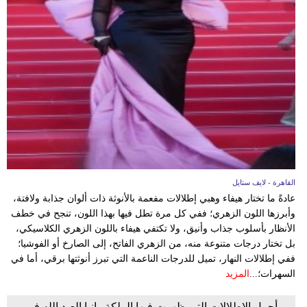
القاهرة - لايف ستايل
عادةً ما تختار هيفاء وهبي إطلالات مفعمة بالأنوثة ذات ألوان جذابة ولافتة،
وأبرزها اللون الزهري؛ ففي كل مرة تطل فيها بهذا اللون، تنجح في خطف
الأنظار بأسلوب جذاب وأنيق، ولا تكتفي هيفاء باللون الزهري الكلاسيكي،
بل تختار درجات متنوعة منه، من الزهري الفاتح، إلى الصارخ أو الفوشيا؛
ففي إطلالات النهار، تميل للدرجات الناعمة التي تبرز أنوثتها برقي، أما في
السهرات؛...
المزيد
أجمل الإطلالات التي ظهرت فيها الملكة رانيا العبد الله في