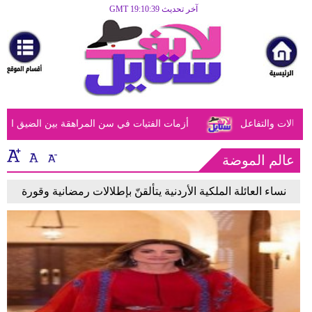
آخر تحديث GMT 19:10:39
الرئيسية
مرأة
أزياء
أزياء
لات والتفاعل
أزمات الفتيات في سن المراهقة بين الضيق النفسي 
إسلامية
فن
عالم الموضة
ديكور
نساء العائلة الملكية الأردنية يتألقنّ بإطلالات رمضانية وقورة
صحة
سياحة
وسفر
أبراج