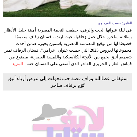
القاهرة - سعيد الفرماوي
في ليلة عنوانها الحب والرقي، خطفت النجمة المصرية أمينة خليل الأنظار
بإطلالة ساحرة خلال حفل زفافها، حيث ارتدت فستان زفاف مصممًا
خصيصًا لها من توقيع المصممة المصرية ياسمين يحيى، ضمن أحدث
مجموعاتها لعروس 2025 التي حملت عنوان "غرامي". فستان الزفاف تميز
بتصميم أنيق يجمع بين الأنوثة الكلاسيكية واللمسة العصرية، مصنوع من
قماش الغازار الحريري الفاخر الذي أضفى على الفستان خفة...
المزيد
ستيفاني عطاالله وزاف قصة حب تحولت إلى عرض أزياء أنيق
تُوّج بزفاف ساحر