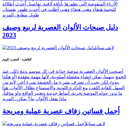
الأزياء المنقوشة التي تظهرها بأناقة لافتة. تفاصيل أحدث إطلالة
للنجمة هيفاء وهبي هيفاء وهبي أطلت في أحدث ظهور بفستان
طويل مطبع...
المزيد
دليل صيحات الألوان العصرية لربيع وصيف
2023
القاهرة - المغرب اليوم
أصبحت الألوان العصرية موضة جذابة في كل موسم ومع ذلك، عند
الجمع بينهما، يمكن إنشاء معضلة أسلوبية، لأنها مهمة معقدة (أو هكذا
يبدو)، لكن يجب أن نعترف بشيء ما، الحقيقة شيء آخر، لأنه من
السهل للغاية اللعب مع الدائرة اللونية والاستمتاع بظلال الألوان. هذا
ما تدور حوله الموضة تجربة، أنماط جديدة وتغيير الواقع ولو مؤقتاً،
ماذا تفعل الألوان بنا؟ يمكن...
المزيد
أجمل فساتين زفاف عصرية عملية ومريحة