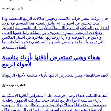
عمّان - نورما نعمات
حان الوقت لتغير خزانة ملابسك وتجهيز إطلالات الربيع المنعشة وإذا
كنتِ تبحثين عن أسلوب راق وأنيق تتبعينه هذا الموسم فلا يوجد
أفضل من الملكة رانيا العبد الله، ملكة الأردن، لتستلهمي منها تنسيق
الإطلالات الربيعية المميزة. معروف عن الملكة رانيا حسها العالي
والأنيق في الموضة والأزياء وخيارتها الفاخرة في اختيار الملابس
التي ترمز بالفخامة والرقي وأسلوبها المحتشم، تعتمد الملكة دائماً
المظهر...
المزيد
هيفاء وهبي تستعرض أناقتها بأزياء مناسبة
لأجواء الربيع
القاهرة - لايف ستايل
النجمة اللبنانية هيفاء وهبي حرصت على استعراض أناقتها الاستثنائية
بأزياء مناسبة لأجواء الربيع 2023، حيث شاركت الجمهور بإطلالة
جديدة مناسبة تمامًا لهذه الأجواء، وخطفت الأنظار من خلالها، ويبدو
أن هيفاء وهبي تحرص على استعراض أناقتها في الربيع من خلال