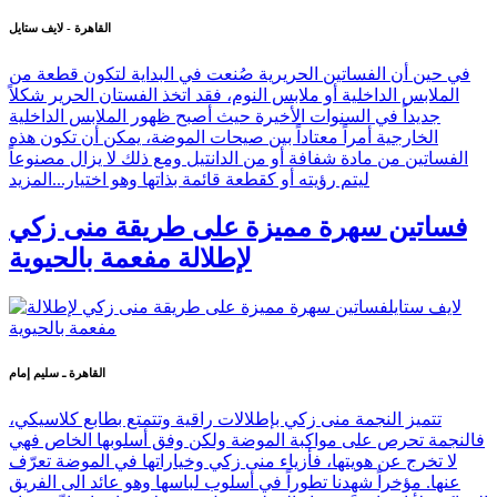
القاهرة - لايف ستايل
في حين أن الفساتين الحريرية صُنعت في البداية لتكون قطعة من
الملابس الداخلية أو ملابس النوم، فقد اتخذ الفستان الحرير شكلاً
جديداً في السنوات الأخيرة حيث أصبح ظهور الملابس الداخلية
الخارجية أمراً معتاداً بين صيحات الموضة، يمكن أن تكون هذه
الفساتين من مادة شفافة أو من الدانتيل ومع ذلك لا يزال مصنوعاً
ليتم رؤيته أو كقطعة قائمة بذاتها وهو اختيار...
المزيد
فساتين سهرة مميزة على طريقة منى زكي
لإطلالة مفعمة بالحيوية
القاهرة ـ سليم إمام
تتميز النجمة منى زكي بإطلالات راقية وتتمتع بطابع كلاسيكي،
فالنجمة تحرص على مواكبة الموضة ولكن وفق أسلوبها الخاص فهي
لا تخرج عن هويتها، فأزياء منى زكي وخياراتها في الموضة تعرّف
عنها. مؤخراً شهدنا تطوراً في أسلوب لباسها وهو عائد الى الفريق