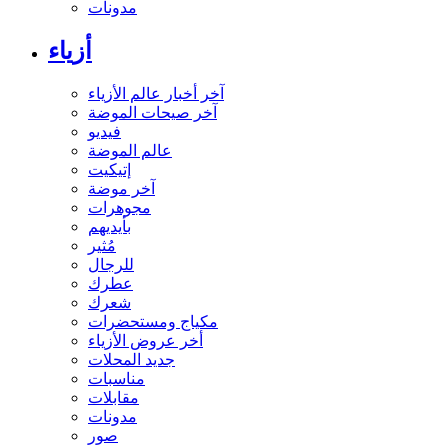
مدونات
أزياء
آخر أخبار عالم الأزياء
آخر صيحات الموضة
فيديو
عالم الموضة
إتيكيت
آخر موضة
مجوهرات
بأيديهم
مُثير
للرجال
عطرك
شعرك
مكياج ومستحضرات
أخر عروض الأزياء
جديد المحلات
مناسبات
مقابلات
مدونات
صور