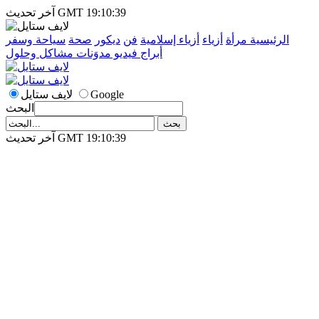
آخر تحديث GMT 19:10:39
الرئيسية
مرأة
أزياء
أزياء إسلامية
فن
ديكور
صحة
سياحة وسفر
أبراج
فيديو
مدوَنات
مشاكل وحلول
Google
لايف ستايل
البحث
آخر تحديث GMT 19:10:39