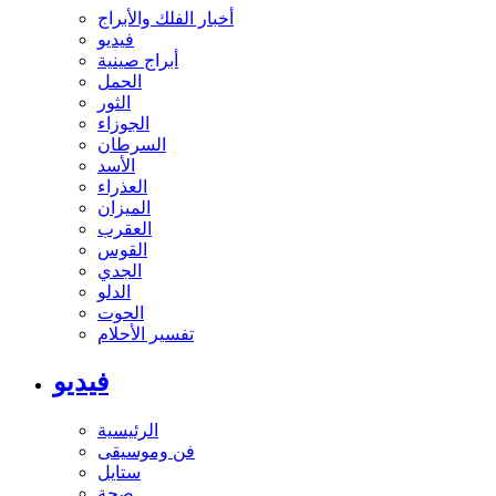
أخبار الفلك والأبراج
فيديو
أبراج صينية
الحمل
الثور
الجوزاء
السرطان
الأسد
العذراء
الميزان
العقرب
القوس
الجدي
الدلو
الحوت
تفسير الأحلام
فيديو
الرئيسية
فن وموسيقى
ستايل
صحة