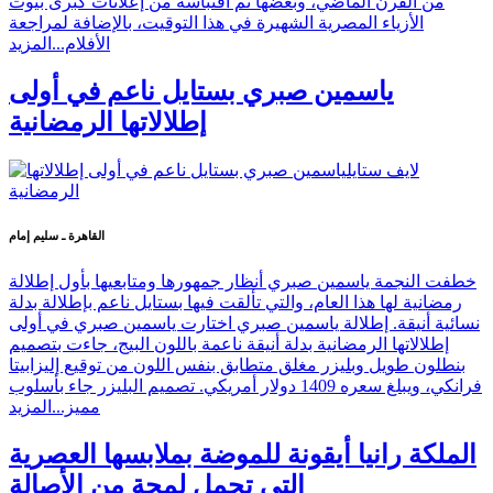
من القرن الماضي، وبعضها تم اقتباسه من إعلانات كبرى بيوت
الأزياء المصرية الشهيرة في هذا التوقيت، بالإضافة لمراجعة
الأفلام...
المزيد
ياسمين صبري بستايل ناعم في أولى
إطلالاتها الرمضانية
القاهرة ـ سليم إمام
خطفت النجمة ياسمين صبري أنظار جمهورها ومتابعيها بأول إطلالة
رمضانية لها هذا العام، والتي تألقت فيها بستايل ناعم بإطلالة بدلة
نسائية أنيقة. إطلالة ياسمين صبري اختارت ياسمين صبري في أولى
إطلالاتها الرمضانية بدلة أنيقة ناعمة باللون البيج، جاءت بتصميم
بنطلون طويل وبليزر مغلق متطابق بنفس اللون من توقيع إليزابيتا
فرانكي، ويبلغ سعره 1409 دولار أمريكي. تصميم البليزر جاء بأسلوب
مميز...
المزيد
الملكة رانيا أيقونة للموضة بملابسها العصرية
التي تحمل لمحة من الأصالة