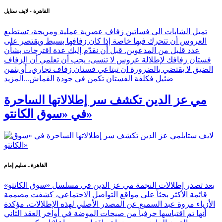
القاهرة - لايف ستايل
تميل الشابات الى فساتين زفاف عصرية عملية ومريحة، تستطيع
العروس أن تتحرك فيها خاصة إذا كان زفافها بسيط ويقتصر على
عدد قليل من المدعوين. قبل أن نقدّم إليك عدة اقترحات بشأن
فستان زفافك لإطلالة عروس لا تنسى، يجب أن تعلمي أن الزفاف
الضيق لا يقتضي بالضرورة ان تبتاعي فستان زفاف تجاري، أو بثمن
ضئيل فكلفة الفستان تكمن في جودة القماش...
المزيد
مي عز الدين تكشف سر إطلالاتها الساحرة
في «سوق الكانتو»
القاهرة ـ سليم إمام
بعد تصدر إطلالات النجمة مي عز الدين في مسلسل «سوق الكانتو»
قائمة الأكثر بحثاً على مواقع التواصل الاجتماعي، كشفت مصممة
الأزياء مروة عبد السميع عن المصدر الأصلي لهذه الإطلالات، مؤكدة
أنها تم اقتباسها حرفياً من صيحات الموضة في أواخر العقد الثاني