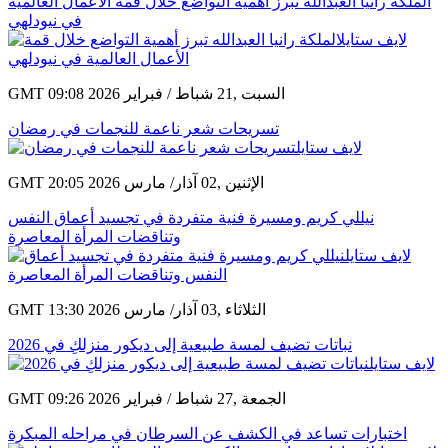
الملكة رانيا العبدالله تبرز أهمية التواضع خلال قمة الأعمال العالمية
في نيودلهي
GMT 09:08 2026 السبت ,21 شباط / فبراير
تسريحات شعر ناعمة للنجمات في رمضان
GMT 20:05 2026 الإثنين ,02 آذار/ مارس
نيللي كريم ومسيرة فنية متفردة في تجسيد أعماق النفس
وتناقضات المرأة المعاصرة
GMT 13:30 2026 الثلاثاء ,03 آذار/ مارس
نباتات تضيف لمسة طبيعية إلى ديكور منزلكِ في 2026
GMT 09:26 2026 الجمعة ,27 شباط / فبراير
اختبارات تساعد في الكشف عن السرطان في مراحله المبكرة