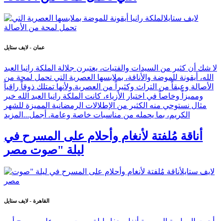
عمان - لايف ستايل
لا شك أن كثير من السيدات والفتيات، يعتبرن جلالة الملكة رانيا العبد
الله، أيقونة للموضة والأناقة، بملابسها العصرية التي تحمل لمحة من
الأصالة وعبقاً من التراث وكثيراً من العصرية.ولأنها تمتلك ذوقاً راقياً
ومميزاً وخاصاً في اختيار الأزياء، كانت الملكة رانيا العبد الله خير
مثال نستوحي منه الكثير من الإطلالات الرمضانية المميزة للشهر
الكريم، بما يحمله من مناسبات خاصة وعامة. أجمل...
المزيد
أناقة مُلفتة لأنغام وأحلام على المسرح في
ليلة "صوت مصر
القاهرة - لايف ستايل