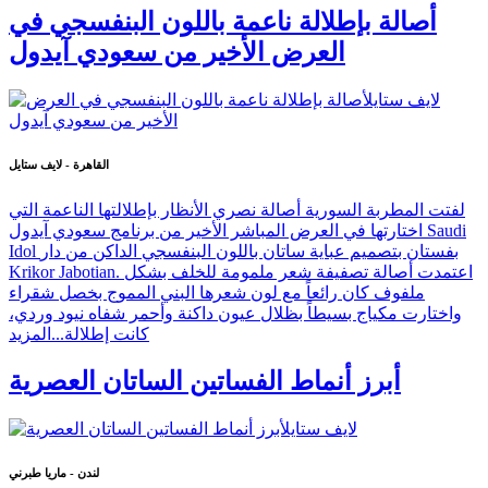
أصالة بإطلالة ناعمة باللون البنفسجي في
العرض الأخير من سعودي آيدول
القاهرة - لايف ستايل
لفتت المطربة السورية أصالة نصري الأنظار بإطلالتها الناعمة التي
اختارتها في العرض المباشر الأخير من برنامج سعودي آيدول Saudi
Idol بفستان بتصميم عباية ساتان باللون البنفسجي الداكن من دار
Krikor Jabotian. اعتمدت أصالة تصفيفة شعر ملمومة للخلف بشكل
ملفوف كان رائعاً مع لون شعرها البني المموج بخصل شقراء
واختارت مكياج بسيطاً بظلال عيون داكنة وأحمر شفاه نيود وردي،
كانت إطلالة...
المزيد
أبرز أنماط الفساتين الساتان العصرية
لندن - ماريا طبرني