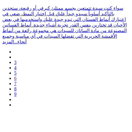
سواء كنتِ سيدة تتمتعين بجسم ممتلئ كيرفي أو رفيعة، ستجدين
بالتأكيد أسلوباً سيبدو جيداً عليكِ قبل اختيار النمط، ضعي في
اعتبارك أنماط الفستان التي تبدو جيدة عليكِ واستخدميها في بعض
الأحيان قد تختارين بنفس القدر تجربة أشياء جديدة. أنماط الفساتين
المصنوعة من مادة الساتان للسيدات هي مجموعة رائعة من أنماط
الأقمشة الحريرية التي تفضلها السيدات في أي مناسبة وجميع
أنحاء...
المزيد
3
4
5
6
7
8
9