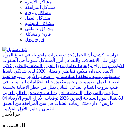
مشاكل الأسرة
مشاكل المراهقة
مشاكل زوجية
مشاكل العمل
مشاكل المجتمع
مشاكل عاطفي
قارئ ومشكلة
قارئ وحل
دراسة تكشف أن الحمل يُحدث تغييرات ملحوظة في دماغ المرأة
تؤثر على الانفعالات والتفاعل
أبرز المشاكل شيوعاً في السنوات
الأولى من الزواج وكيفية التعامل معها
الحرير المطفأ والتطريز ثلاثي
الأبعاد يحددان ملامح قفاطين رمضان 2026 لدى شالكي
ناشط
فلسطيني يشيد بالحلقة السادسة من "صحاب الأرض" ويوجه تحية
لصناع العمل
تصميمات رخامية تُعيد إحياء الحمّامات الرومانية في
قلب بيروت
النظام الغذائي النباتي يقلل من خطر الإصابة بخمسة
أنواع من السرطان
المنظمة العربية للسياحة تدعو العالم العربي
للاحتفال بيوم السياحة العربي 2026
توقعات الأبراج اليوم الأربعاء 04
مارس / أذار 2026
أزمات الفتيات في سن المراهقة بين الضيق
النفسي وحلول الأهل الحكيمة
أخر الأخبار
الرئيسية