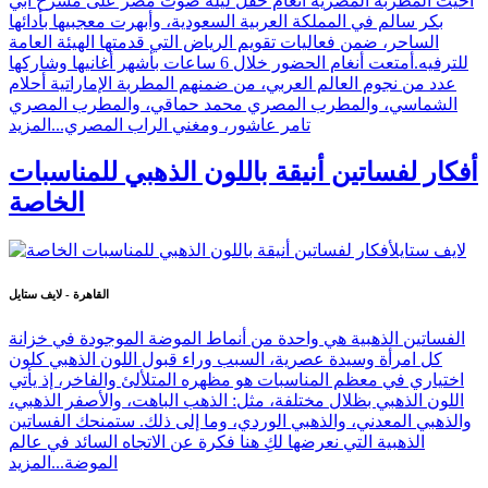
أحيت المطربة المصرية أنغام حفل ليلة صوت مصر على مسرح أبي
بكر سالم في المملكة العربية السعودية، وأبهرت معجبيها بأدائها
الساحر، ضمن فعاليات تقويم الرياض التي قدمتها الهيئة العامة
للترفيه.أمتعت أنغام الحضور خلال 6 ساعات بأشهر أغانيها وشاركها
عدد من نجوم العالم العربي، من ضمنهم المطربة الإماراتية أحلام
الشماسي، والمطرب المصري محمد حماقي، والمطرب المصري
تامر عاشور، ومغني الراب المصري...
المزيد
أفكار لفساتين أنيقة باللون الذهبي للمناسبات
الخاصة
القاهرة - لايف ستايل
الفساتين الذهبية هي واحدة من أنماط الموضة الموجودة في خزانة
كل امرأة وسيدة عصرية، السبب وراء قبول اللون الذهبي كلون
اختياري في معظم المناسبات هو مظهره المتلألئ والفاخر، إذ يأتي
اللون الذهبي بظلال مختلفة، مثل: الذهب الباهت، والأصفر الذهبي،
والذهبي المعدني، والذهبي الوردي، وما إلى ذلك. ستمنحك الفساتين
الذهبية التي نعرضها لكِ هنا فكرة عن الاتجاه السائد في عالم
الموضة...
المزيد