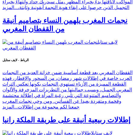
المواكب لأناقتها بدءً بخبراء المظهر ،مثل سيدريك حداد وانتهاءّ بخبراء
التجميل الذين حرصوا على إبقاء هوية النجمة أيقونية وثابتة،...
المزيد
نجمات المغرب يلهمن النساء بتصاميم أنيقة
من القفطان المغربي
الرباط - لايف ستايل
القفطان المغربي يعد قطعة أساسية ضمن خزانة العديد من النجمات
العرب خاصة في إطلالات شهر رمضان، من السحور والإفطار، فهذه
القطعة المميزة من الأزياء تستهوي النجمات بكونها تعكس التراث
المغربي الجميل، وبسبب جماليتها من التطريزات المزخرفة والألوان
والتصاميم المتنوعة التي تلبي رغبة المرأة في إطلالة محتشمة
وفخمة ومتفردة بعيدا عن الفساتين. ومن وحي نجمات المغرب
جمعنا لكم مجموعة من إطلالات...
المزيد
إطلالات ربيعية أنيقة على طريقة الملكة رانيا