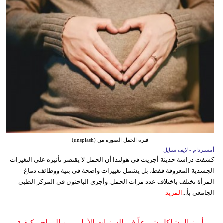
فترة الحمل الصورة من (unsplash)
أمستردام - لايف ستايل
كشفت دراسة حديثة أجريت في هولندا أن الحمل لا يقتصر تأثيره على التغيرات
الجسدية المعروفة فقط، بل يشمل تغييرات واضحة في بنية ووظائف دماغ
المرأة تختلف باختلاف عدد مرات الحمل. وأجرى الباحثون في المركز الطبي
الجامعي بأ...
المزيد
أبرز المشاكل شيوعاً في السنوات الأولى من الزواج وكيفية