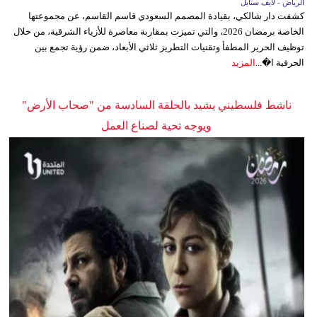
الرياض - لايف ستايل
كشفت دار شالكي، بقيادة المصمم السعودي قاسم القاسم، عن مجموعتها
الخاصة برمضان 2026، والتي تميزت بمقاربة معاصرة للأزياء الشرقية، من خلال
توظيف الحرير المطفأ وتقنيات التطريز ثلاثي الأبعاد، ضمن رؤية تجمع بين
الحرفية ا�...
المزيد
ناشط فلسطيني يشيد بالحلقة السادسة من "صحاب الأرض"
ويوجه تحية لصناع العمل