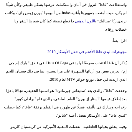
واستطاعت "غاغا" النزول في أمان واستكملت عرضها بشكل طبيعي وكأن شيئًا
لم يكن، حيث أمتعت جمهورها بأغنية Judas من ألبومها "بورن زيس واي"، وكانت
ترتدي زيًا "ميتاليك" ب
اللون الذهبي
ذا قطع فضية، كما كان شعرها أشقر وذا
خصلات زرقاء.
اقرا ايضاً:
مجوهرات ليدي غاغا الأفخم في حفل الأوسكار 2019
يُذكر أن غاغا افتتحت معرضًا لها يدعى Haus Of Gaga، في فندق " بارك إم جي
إم"، لعرض بعض من أزيائها الشهيرة على مر السنين، بما في ذلك فستان اللحم
الذي ارتدته في حفل توزيع جوائز MTV لعام 2010.
وحققت "غاغا"، والذي يعد "ستيفاني جيرمانوتا" هو اسمها الحقيقي، نجاحًا باهرًا
بعد إطلاق فيلمها "أستار إز بورن" العام الماضي، والذي قام "برادلي كوبر"
بإخراجه وشارك في تأليفه، فضلًا عن ظهوره في الفيلم برفقة "غاغا"، كما حصلت
"ليدي غاغا" على الأوسكار بفضل أغنية "شالو".
وفيما يتعلق بحياتها العاطفية، انفصلت المغنية الأميركية عن كريستيان كارينو