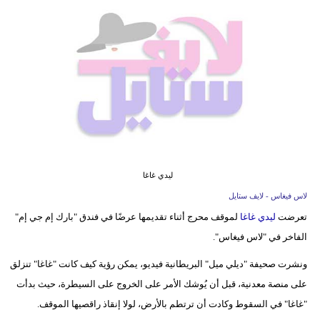
فيديو
مدوَنات
مشاكل
وحلول
ليدي غاغا
لاس فيغاس - لايف ستايل
تعرضت
ليدي غاغا
لموقف محرج أثناء تقديمها عرضًا في فندق "بارك إم جي إم"
الفاخر في "لاس فيغاس".
ونشرت صحيفة "ديلي ميل" البريطانية فيديو، يمكن رؤية كيف كانت "غاغا" تنزلق
على منصة معدنية، قبل أن يُوشك الأمر على الخروج على السيطرة، حيث بدأت
"غاغا" في السقوط وكادت أن ترتطم بالأرض، لولا إنقاذ راقصيها الموقف.