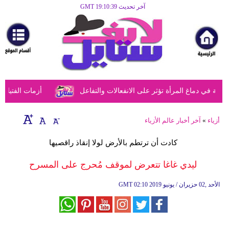
آخر تحديث GMT 19:10:39
الرئيسية
مرأة
أزياء
أزياء
في دماغ المرأة تؤثر على الانفعالات والتفاعل
أزمات الفتيات في
إسلامية
فن
أزياء
»
آخر أخبار عالم الأزياء
ديكور
كادت أن ترتطم بالأرض لولا إنقاذ راقصيها
صحة
ليدي غاغا تتعرض لموقف مُحرج على المسرح
سياحة
02:10 2019 الأحد ,02 حزيران / يونيو
GMT
وسفر
أبراج