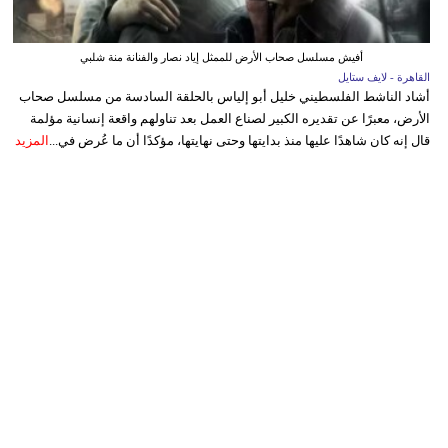
أفيش مسلسل صحاب الأرض للممثل إياد نصار والفنانة منة شلبي
القاهرة - لايف ستايل
أشاد الناشط الفلسطيني خليل أبو إلياس بالحلقة السادسة من مسلسل صحاب
الأرض، معبرًا عن تقديره الكبير لصناع العمل بعد تناولهم واقعة إنسانية مؤلمة
قال إنه كان شاهدًا عليها منذ بدايتها وحتى نهايتها، مؤكدًا أن ما عُرض في...
المزيد