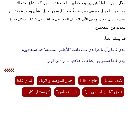
خلال شهر شباط / فبراير، بعد خطوبة دامت عدة أشهر، كما شاع بعد ذلك
ارتباطها بالممثل جيرمي رينر، فضلًا عما أثارته من جدل بشأن وجود علاقة بينها
وبين برادلي كوبر، وحتى الآن، لا يزال الحب في حياة "ليدي غاغا" يشكل حيرة
للعديد من المعجبين.
قد يهمك ايضاً:
ليدي غاغا وأريانا غراندي على قائمة "الأغاني المسيئة" في سنغافورة
ليدي غاغا تسخر مِن إشاعات علاقتها بـ"برادلي كوبر"
لايف ستايل
Life Style
اخبار الموضة والازياء
ليدي غاغا
فندق "بارك إم جي إم"
لاس فيغاس"
كريستيان كارينو