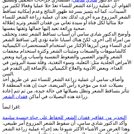
القوام، أن عملية زراعة الشعر للنساء تعدّ حلا عمليا وفعالا لكثير من
السيدات، كما أنه يتميز بسرعة ظهور النتائج وعدم إمكانية تساقط
الشعر المزروع مرة أخرى، لذلك نجد أن عملية زراعة الشعر للنساء
حلا مثاليا لكل فتاة أو سيدة تعاني من فقدان الشعر وتريد إطلالة
صحية ورائعة تعيد إليها جمالها وثقتها بنفسها.
وأوضح الدكتور شادي سامي أن أسباب تساقط الشعر تتعدد وتختلف
من امرأة إلى أخرى، لكنّ هناك أسبابا عامة تؤدي إلى تساقط الشعر
لدى النساء ومن أبرزها الإكثار من استخدام المستحضرات الكيميائية
كالشامبوهات والصبغات ومثبتات الشعر وكثرة استخدام مجففات
الشعر والتوتر العصبي والضغوط النفسية وأسباب وراثية وبعض
الأمراض الجلدية مثل: الثعلبة، وسوء التغذية، وقلة نسبة البروتين في
الغذاء، وبعض الأدوية والعلاج الكيميائي، بالإضافة إلى التقدم في
السن.
وأضاف سامي أن عملية زراعة الشعر للنساء تتم عن طريق أخذ
بصيلات عدة من مؤخرة رأس المريضة، حيث إن هذه المنطقة لا
تتأثر بتساقط الشعر وتظل بصيلاتها في حالة جيدة، من ثم تتم إعادة
.
زراعة هذه البصيلات في أماكن
فقدان الشعر
اقرا ايضاً:
التحذير من عقاقير فقدان الشعر للحفاظ على حياة جنسية سليمة
وأكد الدكتور شادي سامي، أن سقوط الشعر المزروع أمر طبيعي،
وهذا العرض من الأشياء الأكثر شيوعا بعد إجراء عملية زراعة الشعر