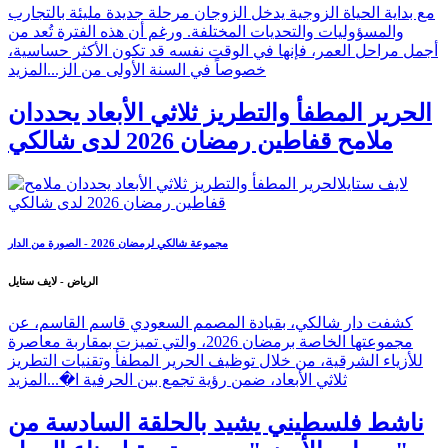
مع بداية الحياة الزوجية يدخل الزوجان مرحلة جديدة مليئة بالتجارب
والمسؤوليات والتحديات المختلفة. ورغم أن هذه الفترة تُعد من
أجمل مراحل العمر، فإنها في الوقت نفسه قد تكون الأكثر حساسية،
خصوصاً في السنة الأولى من الز...
المزيد
الحرير المطفأ والتطريز ثلاثي الأبعاد يحددان
ملامح قفاطين رمضان 2026 لدى شالكي
مجموعة شالكي لرمضان 2026 - الصورة من الدار
الرياض - لايف ستايل
كشفت دار شالكي، بقيادة المصمم السعودي قاسم القاسم، عن
مجموعتها الخاصة برمضان 2026، والتي تميزت بمقاربة معاصرة
للأزياء الشرقية، من خلال توظيف الحرير المطفأ وتقنيات التطريز
ثلاثي الأبعاد، ضمن رؤية تجمع بين الحرفية ا�...
المزيد
ناشط فلسطيني يشيد بالحلقة السادسة من