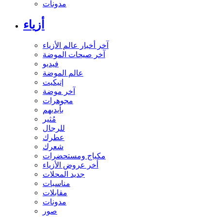
مدونات
أزياء
آخر أخبار عالم الأزياء
آخر صيحات الموضة
فيديو
عالم الموضة
إتيكيت
آخر موضة
مجوهرات
بأيديهم
مُثير
للرجال
عطرك
شعرك
مكياج ومستحضرات
أخر عروض الأزياء
جديد المحلات
مناسبات
مقابلات
مدونات
صور