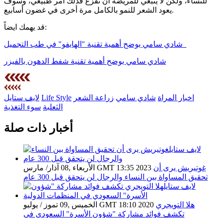
للنساء، ولكن لا ينبغي للمريضة أن تفزع فذلك أمر طبيعي، وسوف
يعود الشعر للنمو بالكامل مرة أخرى في غضون أسابيع.
قد يهمك ايضاً:
شادي سامي يوضح أهمية تقنية "الهايفو" في طب التجميل
شادي سامي يوضح أهمية تقنية شفط الدهون بالفيزر
اخبار المراة
شادي سامي
زراعة الشعر
Life Style
لايف ستايل
الثعلبة
سوء التغذية
أخبار ذات صلة
غوتيريش يرى أن
الأربعاء ,08 آذار/ مارس GMT 13:35 2023
تحقيق المساواة بين النساء والرجال لن يتحقق قبل 300 عام
هلا التويجري
الخميس ,09 تموز / يوليو GMT 18:10 2020
تكشف فوائد مشاركة "شؤون الأسرة" السعودي في