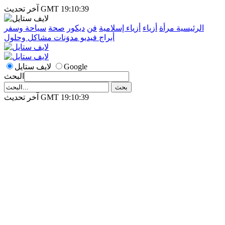
آخر تحديث GMT 19:10:39
الرئيسية
مرأة
أزياء
أزياء إسلامية
فن
ديكور
صحة
سياحة وسفر
أبراج
فيديو
مدوَنات
مشاكل وحلول
Google
لايف ستايل
البحث
آخر تحديث GMT 19:10:39