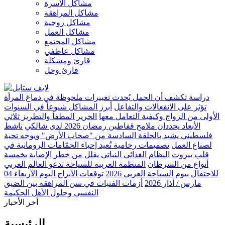
مشاكل الأسرة
مشاكل المراهقة
مشاكل زوجية
مشاكل العمل
مشاكل المجتمع
مشاكل عاطفي
قارئ ومشكلة
قارئ وحل
دراسة تكشف أن الحمل يُحدث تغييرات ملحوظة في دماغ المرأة
تؤثر على الانفعالات والتفاعل
أبرز المشاكل شيوعاً في السنوات
الأولى من الزواج وكيفية التعامل معها
الحرير المطفأ والتطريز ثلاثي
الأبعاد يحددان ملامح قفاطين رمضان 2026 لدى شالكي
ناشط
فلسطيني يشيد بالحلقة السادسة من "صحاب الأرض" ويوجه تحية
لصناع العمل
تصميمات رخامية تُعيد إحياء الحمّامات الرومانية في
قلب بيروت
النظام الغذائي النباتي يقلل من خطر الإصابة بخمسة
أنواع من السرطان
المنظمة العربية للسياحة تدعو العالم العربي
للاحتفال بيوم السياحة العربي 2026
توقعات الأبراج اليوم الأربعاء 04
مارس / أذار 2026
أزمات الفتيات في سن المراهقة بين الضيق
النفسي وحلول الأهل الحكيمة
أخر الأخبار
الرئيسية