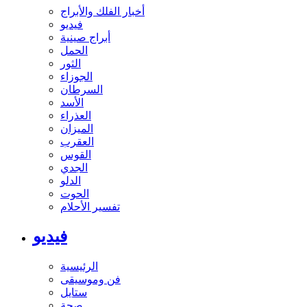
أخبار الفلك والأبراج
فيديو
أبراج صينية
الحمل
الثور
الجوزاء
السرطان
الأسد
العذراء
الميزان
العقرب
القوس
الجدي
الدلو
الحوت
تفسير الأحلام
فيديو
الرئيسية
فن وموسيقى
ستايل
صحة