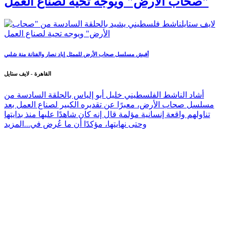
"صحاب الأرض" ويوجه تحية لصناع العمل
أفيش مسلسل صحاب الأرض للممثل إياد نصار والفنانة منة شلبي
القاهرة - لايف ستايل
أشاد الناشط الفلسطيني خليل أبو إلياس بالحلقة السادسة من
مسلسل صحاب الأرض، معبرًا عن تقديره الكبير لصناع العمل بعد
تناولهم واقعة إنسانية مؤلمة قال إنه كان شاهدًا عليها منذ بدايتها
وحتى نهايتها، مؤكدًا أن ما عُرض في...
المزيد