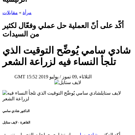
مرأة
»
مقابلات
أكّد على أنّ العملية حل عملي وفعّال لكثير
من السيدات
شادي سامي يُوضِّح التوقيت الذي
تلجأ النساء فيه لزراعة الشعر
15:52 2019 الثلاثاء ,09 تموز / يوليو
GMT
الدكتور شادي سامي
القاهرة - لايف ستايل
أكد الدكتور
شادي سامي
، استشاري جراحات التجميل وتنسيق