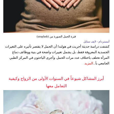
فترة الحمل الصورة من (unsplash)
أمستردام - لايف ستايل
كشفت دراسة حديثة أجريت في هولندا أن الحمل لا يقتصر تأثيره على التغيرات
الجسدية المعروفة فقط، بل يشمل تغييرات واضحة في بنية ووظائف دماغ
المرأة تختلف باختلاف عدد مرات الحمل. وأجرى الباحثون في المركز الطبي
الجامعي بأ...
المزيد
أبرز المشاكل شيوعاً في السنوات الأولى من الزواج وكيفية
التعامل معها