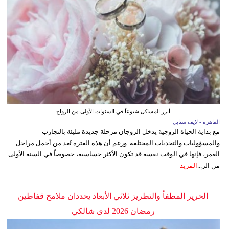
أبرز المشاكل شيوعاً في السنوات الأولى من الزواج
القاهرة - لايف ستايل
مع بداية الحياة الزوجية يدخل الزوجان مرحلة جديدة مليئة بالتجارب
والمسؤوليات والتحديات المختلفة. ورغم أن هذه الفترة تُعد من أجمل مراحل
العمر، فإنها في الوقت نفسه قد تكون الأكثر حساسية، خصوصاً في السنة الأولى
من الز...
المزيد
الحرير المطفأ والتطريز ثلاثي الأبعاد يحددان ملامح قفاطين
رمضان 2026 لدى شالكي