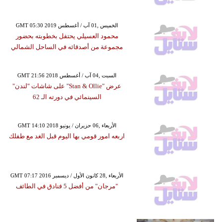
GMT 05:30 2019 الخميس ,01 آب / أغسطس
محمود العسيلي يحتفل بخطوبته بحضور
مجموعة من أصدقائه في الساحل الشمالي
GMT 21:56 2018 السبت ,04 آب / أغسطس
عرض "Stan & Ollie" على شاشات "لندن"
السينمائي في دورته الـ 62
GMT 14:10 2018 الأربعاء ,06 حزيران / يونيو
اربعه امور قومي بها اليوم قبل الغد مع طفلك
GMT 07:17 2016 الأربعاء ,28 كانون الأول / ديسمبر
"مرجان" من أفضل 5 فنادق في الطائف