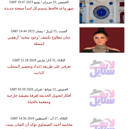
GMT 19:47 2023 الخميس ,01 حزيران / يونيو
شهر واعد فالحظ يبتسم لك لتبدأ صفحة جديدة
GMT 14:44 2023 السبت ,15 إبريل / نيسان
حنان مطاوع تكشف "وعود سخية" أرهقني
كممثلة
GMT 21:28 2020 الثلاثاء ,31 آذار/ مارس
تعرفي على طريقة إعداد وتحضير السحلب
الدايت
GMT 03:59 2020 الخميس ,13 شباط / فبراير
أفكار لتحويل الحديقة لغرفة معيشة خارجية
ومفعمة بالحياة
GMT 14:56 2019 الثلاثاء ,27 آب / أغسطس
محامية أحمد الفيشاوي تؤكد أن الفنان يسدد