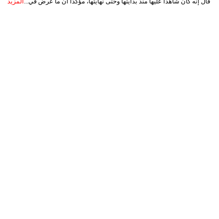
قال إنه كان شاهدًا عليها منذ بدايتها وحتى نهايتها، مؤكدًا أن ما عُرض في...
المزيد