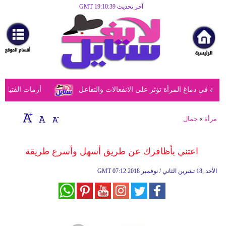
آخر تحديث GMT 19:10:39
الرئيسية
مرأة
أزياء
أزياء
في دماغ المرأة تؤثر على الانفعالات والتفاعل
أزمات الفتيات في
إسلامية
فن
مرأة
»
جمال
ديكور
اعتني بأظافرك عن طريق أسهل وأسرع طريقة
صحة
07:12 2018 الأحد ,18 تشرين الثاني / نوفمبر
GMT
سياحة
وسفر
أبراج