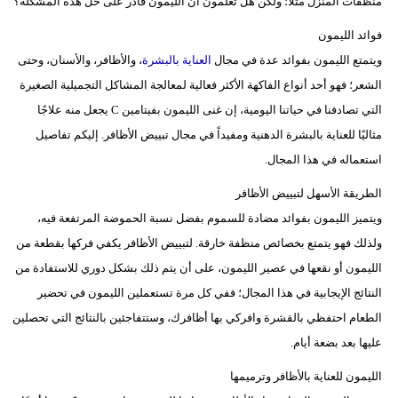
منظفات المنزل مثلًا؛ ولكن هل تعلمون أن الليمون قادر على حل هذه المشكلة؟
فوائد الليمون
ويتمتع الليمون بفوائد عدة في مجال
العناية بالبشرة
، والأظافر، والأسنان، وحتى
الشعر؛ فهو أحد أنواع الفاكهة الأكثر فعالية لمعالجة المشاكل التجميلية الصغيرة
التي تصادفنا في حياتنا اليومية، إن غنى الليمون بفيتامين C يجعل منه علاجًا
مثاليًا للعناية بالبشرة الدهنية ومفيداً في مجال تبييض الأظافر. إليكم تفاصيل
استعماله في هذا المجال.
الطريقة الأسهل لتبييض الأظافر
ويتميز الليمون بفوائد مضادة للسموم بفضل نسبة الحموضة المرتفعة فيه،
ولذلك فهو يتمتع بخصائص منظفة خارقة. لتبييض الأظافر يكفي فركها بقطعة من
الليمون أو نقعها في عصير الليمون، على أن يتم ذلك بشكل دوري للاستفادة من
النتائج الإيجابية في هذا المجال؛ ففي كل مرة تستعملين الليمون في تحضير
الطعام احتفظي بالقشرة وافركي بها أظافرك، وستتفاجئين بالنتائج التي تحصلين
عليها بعد بضعة أيام.
الليمون للعناية بالأظافر وترميمها