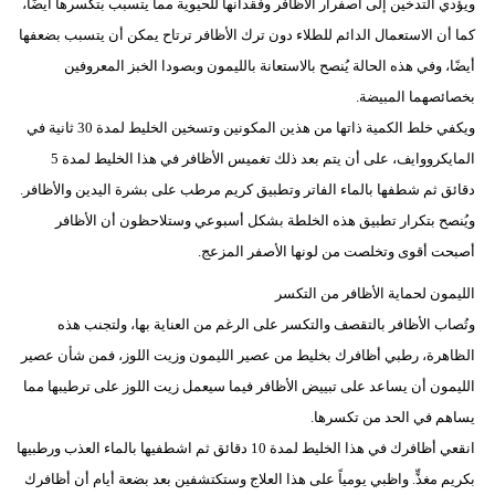
ويؤدي التدخين إلى اصفرار الأظافر وفقدانها للحيوية مما يتسبب بتكسرها أيضًا،
كما أن الاستعمال الدائم للطلاء دون ترك الأظافر ترتاح يمكن أن يتسبب بضعفها
أيضًا، وفي هذه الحالة يُنصح بالاستعانة بالليمون وبصودا الخبز المعروفين
بخصائصهما المبيضة.
ويكفي خلط الكمية ذاتها من هذين المكونين وتسخين الخليط لمدة 30 ثانية في
المايكرووايف، على أن يتم بعد ذلك تغميس الأظافر في هذا الخليط لمدة 5
دقائق ثم شطفها بالماء الفاتر وتطبيق كريم مرطب على بشرة اليدين والأظافر.
ويُنصح بتكرار تطبيق هذه الخلطة بشكل أسبوعي وستلاحظون أن الأظافر
أصبحت أقوى وتخلصت من لونها الأصفر المزعج.
الليمون لحماية الأظافر من التكسر
وتُصاب الأظافر بالتقصف والتكسر على الرغم من العناية بها، ولتجنب هذه
الظاهرة، رطبي أظافرك بخليط من عصير الليمون وزيت اللوز، فمن شأن عصير
الليمون أن يساعد على تبييض الأظافر فيما سيعمل زيت اللوز على ترطيبها مما
يساهم في الحد من تكسرها.
انقعي أظافرك في هذا الخليط لمدة 10 دقائق ثم اشطفيها بالماء العذب ورطبيها
بكريم مغذٍّ. واظبي يومياً على هذا العلاج وستكتشفين بعد بضعة أيام أن أظافرك