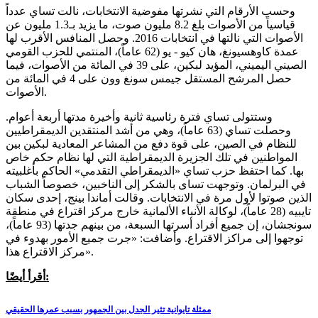
وحسب الأرقام التي نشرتها مفوضية الانتخابات، نالت تساي عدداً
قياسياً من الأصوات بلغ 8.2 مليون صوت، ما يزيد بـ1.3 مليون عن
الأصوات التي نالتها في انتخابات 2016. وحصل المنافس الأقرب لها
عمدة كاوهسيونغ، هان كيو - يو (62 عاماً)، المنتمي للحزب القومي
الصيني اليميني، المؤيد لبكين، على 39 في المائة من الأصوات، فيما
حصل المرشح المستقل جيمس سونغ وون على 4 في المائة من
الأصوات.
وستتولى تساي فترة رئاسية ثانية وأخيرة مدتها أربعة أعوام.
وحصلت تساي (63 عاماً)، وهي من أشد المنتقدين الديمقراطيين
للنظام في الصين، على قوة دفع من المشاعر المعادية لبكين بين
المواطنين في تلك الجزيرة الديمقراطية التي لها نظام حكم خاص
بها. كما احتفظ حزب تساي «الديمقراطي التقدمي» الحاكم بأغلبيته
في البرلمان. وتوجهت تساى بالشكر إلى الناخبين، خصوصاً الشباب
الذين صوتوا لأول مرة في الانتخابات. وقالت أماندا بينج، إحدى سكان
تايبيه (28 عاماً)، لوكالة الأنباء الألمانية خارج مركز اقتراع في منطقة
سونجشان، إن جميع أفراد أسرتها السبعة، من بينهم جدتها (93 عاماً)،
توجهوا إلى مراكز الاقتراع. وأضافت: «جرت جميع الأمور بهدوء في
مركز الاقتراع هذا».
أقرأ أيضًا:
ممثلة تايوانية تثير الجدل بين الجمهور بسبب عمرها الحقيقي