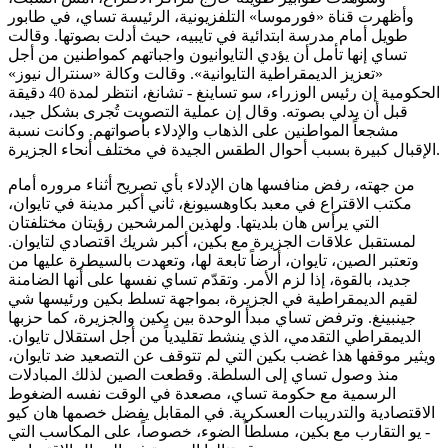
وأظهرت قناة «فورموسا» التلفزيونية، الرئيسة تساي، في طابور
طويل أمام مدرسة ابتدائية في تايبيه، حيث أدلت بصوتها. وقالت
تساي إنها تأمل أن يؤدي التايوانيون واجباتهم كمواطنين من أجل
«تعزيز الديمقراطية التايوانية». وقالت وكالة «سنترال نيوز»
الحكومية إن رئيس الوزراء، سو تساينغ - تشانغ، انتظر لمدة 40 دقيقة
قبل أن يدلي بصوته. وقال إن عملية التصويت تُجرى بشكل جيد،
مشجعاً المواطنين على الذهاب والإدلاء بأصواتهم. وكانت نسبة
الإقبال كبيرة بسبب أحوال الطقس الجيدة في مختلف أنحاء الجزيرة.
من جهته، رفض منافسها هان الإدلاء بأي تصريح أثناء مروره أمام
مكتب الاقتراع في معبد بكاوهسيونغ، ثاني أكبر مدينة في تايوان،
التي يرأس هان بلديتها. ولهذين المرشحين رؤيتان مختلفتان
لمستقبل علاقات الجزيرة مع بكين، أكبر شريك اقتصادي لتايوان.
وتعتبر الصين، تايوان، أرضاً تابعة لها، وتعهدت بالسيطرة عليها من
جديد، بالقوة، إذا لزم الأمر. وتقدّم تساي نفسها على أنها الضامنة
لقيم الديمقراطية في الجزيرة، بمواجهة تسلط بكين ورئيسها شي
جينبينغ. وترفض تساي مبدأ الوحدة بين بكين والجزيرة، كما حزبها
الديمقراطي التقدمي، الذي ينشط تقليدياً من أجل استقلال تايوان.
ويثير موقفها هذا غضب بكين التي لم تتوقف عن التصعيد ضد تايوان،
منذ وصول تساي إلى السلطة. وقطعت الصين لذلك المبادلات
الرسمية مع حكومة تساي، مصعدة في الوقت نفسه الضغوط
الاقتصادية والتدريبات العسكرية. في المقابل يفضل خصمها هان كيو
- يو التقارب مع بكين، مسلطاً الضوء، خصوصاً، على المكاسب التي