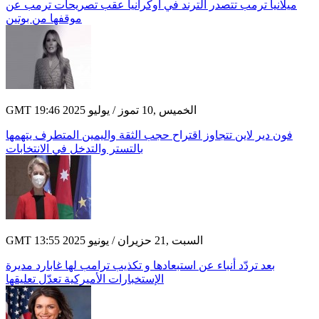
ميلانيا ترمب تتصدر الترند في أوكرانيا عقب تصريحات ترمب عن
موقفها من بوتين
GMT 19:46 2025 الخميس ,10 تموز / يوليو
فون دير لاين تتجاوز اقتراح حجب الثقة واليمين المتطرف يتهمها
بالتستر والتدخل في الانتخابات
GMT 13:55 2025 السبت ,21 حزيران / يونيو
بعد تردّد أنباء عن استبعادها و تكذيب ترامب لها غابارد مديرة
الإستخبارات الأميركية تعدّل تعليقها