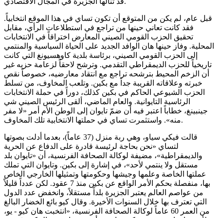
قد تنالها الجزيرة في المجال الاقتصادي.
قبل عام، لم يكن من المتوقع أن تكون تساي في هذا الموقع انتخابياً.
فقد كانت تعاني حينها من تراجع في استطلاعات الرأي، مقابل
تحقيق الحزب القومي الصيني المعارض اختراقاً في الانتخابات
المحلية. وفاز حينها هان الوافد الجديد على الحياة السياسية والمنتمي
إلى الحزب القومي الصيني، برئاسة بلدية كاوهسيونغ التي كانت
تاريخياً للحزب الديمقراطي التقدمي. وترشح لاحقاً لزعامة حزبه غير
أن الزخم المحيط بترشحه تراجع مع انتقاد معارضيه، خصوصاً نقص
خبرته وعلاقاته القريبة جداً مع بكين. وتلعب المخاوف، من تسلط
الحزب الشيوعي الحاكم في بكين كذلك، دوراً في حملة الانتخابات
الرئاسية التايوانية. والعام الماضي، ألقى الرئيس الصيني شي
جينبينغ، خطاباً اعتبر فيه أن ضمّ تايوان إلى الوطن الأم أمر «لا مفر
منه». واستثمرت تساي في حملتها الانتخابية تلك المخاوف.
قالت فيكي سياو، وهي ربة منزل (37 عاماً)، بعدما أدلت بصوتها
لتساي «نحن بحاجة لرئيسة قادرة على الدفاع عن الحرية
والديمقراطية»، مضيفة لوكالة الصحافة الفرنسية، أن «تايوان بلد
مستقل ولا ينتمي لأحد»، في إشارة إلى بكين. وتايوان التي تملك
عملتها الخاصة وعلمها وجيشها وحكومتها وتمثيلها الخارجي الخاص
بها، منفصلة بحكم الأمر الواقع عن بكين منذ 7 عقود. لكن عدداً قليلاً
من عواصم العالم يعتبر الجزيرة بلداً مستقلاً، وانخفض عدد الدول
التي تعترف بها خلال السنوات الأخيرة. وقال كيو بائع الخضار البالغ
من العمر 60 عاماً لوكالة الصحافة الفرنسية، «انتخبت هان كيو - يو،