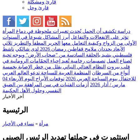
قارئ ومشكلة
قارئ وحل
دراسة تكشف أن الحمل يُحدث تغييرات ملحوظة في دماغ المرأة
تؤثر على الانفعالات والتفاعل
أبرز المشاكل شيوعاً في السنوات
الأولى من الزواج وكيفية التعامل معها
الحرير المطفأ والتطريز ثلاثي
الأبعاد يحددان ملامح قفاطين رمضان 2026 لدى شالكي
ناشط
فلسطيني يشيد بالحلقة السادسة من "صحاب الأرض" ويوجه تحية
لصناع العمل
تصميمات رخامية تُعيد إحياء الحمّامات الرومانية في
قلب بيروت
النظام الغذائي النباتي يقلل من خطر الإصابة بخمسة
أنواع من السرطان
المنظمة العربية للسياحة تدعو العالم العربي
للاحتفال بيوم السياحة العربي 2026
توقعات الأبراج اليوم الأربعاء 04
مارس / أذار 2026
أزمات الفتيات في سن المراهقة بين الضيق
النفسي وحلول الأهل الحكيمة
أخر الأخبار
الرئيسية
مرأة
»
نساء في الأخبار
استثمرت في حملتها تهديد الرئيس الصيني