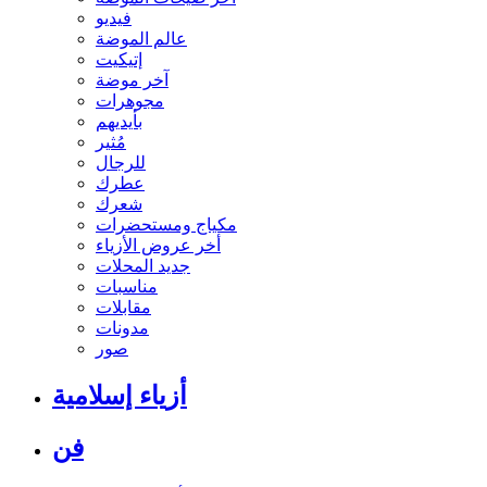
فيديو
عالم الموضة
إتيكيت
آخر موضة
مجوهرات
بأيديهم
مُثير
للرجال
عطرك
شعرك
مكياج ومستحضرات
أخر عروض الأزياء
جديد المحلات
مناسبات
مقابلات
مدونات
صور
أزياء إسلامية
فن