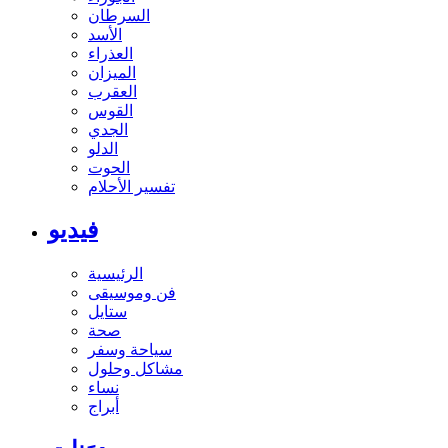
السرطان
الأسد
العذراء
الميزان
العقرب
القوس
الجدي
الدلو
الحوت
تفسير الأحلام
فيديو
الرئيسية
فن وموسيقى
ستايل
صحة
سياحة وسفر
مشاكل وحلول
نساء
أبراج