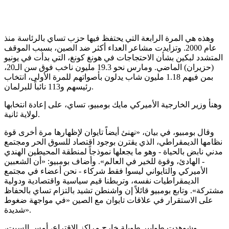
وهذه هي المرة الرابعة التي يحتفظ فيها حزب تساي بالرئاسة منذ
عام 2000. وتزايدت مشاعر العداء أكثر ضد الصين، بسبب الموقف
المتشدد لبكين بشأن الاحتجاجات في هونغ كونغ، التي بدأت في يونيو
(حزيران) الماضي. ومارس نحو 3.‏19 مليون ناخب فوق سن الـ20،
بمن فيهم 18.‏1 مليون شاب يدلون بأصواتهم للمرة الأولى، انتخاب
رئيسهم و113 نائباً للبرلمان.
وهنأ وزير الخارجية الأميركي مايك بومبيو، تساي، على إعادة انتخابها
لولاية ثانية.
وقال بومبيو، في بيان، «نهنئ أيضاً تايوان لإظهارها مرة أخرى قوة
نظامها الديمقراطي، الذي يقترن بوجود اقتصاد للسوق الحر ومجتمع
مدني نابض بالحياة - وهو ما يجعلها نموذجاً لمنطقة المحيطين الهندي
- الهادئ، وقوة للخير في العالم». وأضاف بومبيو: «أن الشعبين
الأميركي والتايواني ليسوا فقط شركاء - نحن أعضاء في مجتمع
الديمقراطيات نفسه، وتربطنا قيم سياسية واقتصادية ودولية
مشتركة». وتابع بومبيو قائلاً إن واشنطن تشيد بالتزام تساي بالحفاظ
على الاستقرار في علاقات تايوان مع الصين «في مواجهة ضغوط
شديدة».
وشوهدت طوابير طويلة خارج مراكز الاقتراع، أمس السبت،