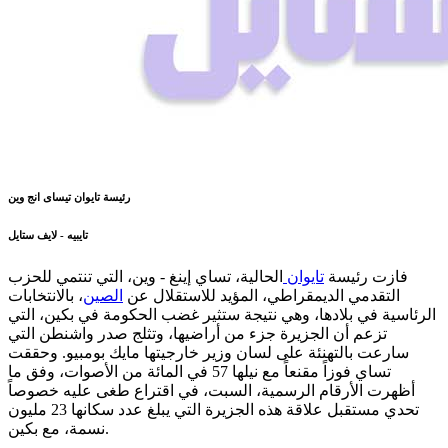
رئيسة تايوان تيساى انج وين
تايبيه - لايف ستايل
فازت رئيسة
تايوان
الحالية، تساي إينغ - وين، التي تنتمي للحزب
التقدمي الديمقراطي، المؤيد للاستقلال عن
الصين
، بالانتخابات
الرئاسية في بلادها، وهي نتيجة ستثير غضب الحكومة في بكين، التي
تزعم أن الجزيرة جزء من أراضيها، وتثلج صدر واشنطن التي
سارعت بالتهنئة على لسان وزير خارجيتها مايك بومبيو. وحققت
تساي فوزاً مقنعاً مع نيلها 57 في المائة من الأصوات، وفق ما
أظهرت الأرقام الرسمية، السبت، في اقتراع طغى عليه خصوصاً
تحدي مستقبل علاقة هذه الجزيرة التي يبلغ عدد سكانها 23 مليون
نسمة، مع بكين.