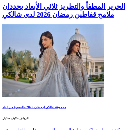
الحرير المطفأ والتطريز ثلاثي الأبعاد يحددان
ملامح قفاطين رمضان 2026 لدى شالكي
مجموعة شالكي لرمضان 2026 - الصورة من الدار
الرياض - لايف ستايل