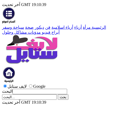
آخر تحديث GMT 19:10:39
الرئيسية
مرأة
أزياء
أزياء إسلامية
فن
ديكور
صحة
سياحة وسفر
أبراج
فيديو
مدوَنات
مشاكل وحلول
Google
لايف ستايل
البحث
آخر تحديث GMT 19:10:39