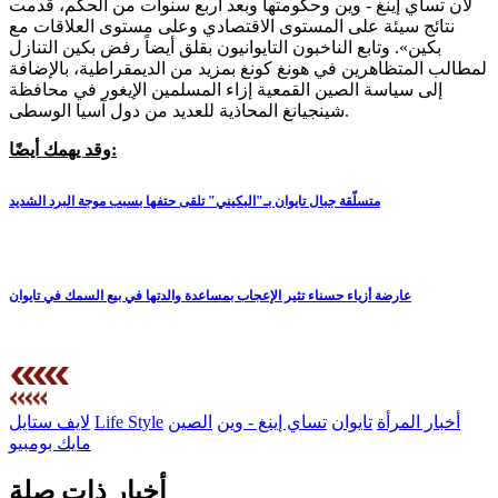
لأن تساي إينغ - وين وحكومتها وبعد أربع سنوات من الحكم، قدمت
نتائج سيئة على المستوى الاقتصادي وعلى مستوى العلاقات مع
بكين». وتابع الناخبون التايوانيون بقلق أيضاً رفض بكين التنازل
لمطالب المتظاهرين في هونغ كونغ بمزيد من الديمقراطية، بالإضافة
إلى سياسة الصين القمعية إزاء المسلمين الإيغور في محافظة
شينجيانغ المحاذية للعديد من دول آسيا الوسطى.
وقد يهمك أيضًا:
متسلّقة جبال تايوان بـ"البكيني" تلقى حتفها بسبب موجة البرد الشديد
عارضة أزياء حسناء تثير الإعجاب بمساعدة والدتها في بيع السمك في تايوان
أخبار المرأة
تايوان
تساي إينغ - وين
الصين
Life Style
لايف ستايل
مايك بومبيو
أخبار ذات صلة