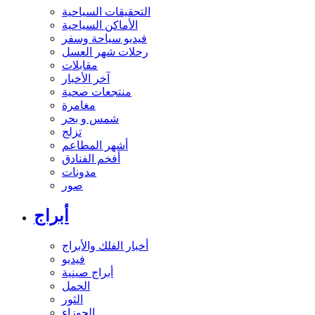
التحقيقات السياحية
الأماكن السياحية
فيديو سياحة وسفر
رحلات شهر العسل
مقابلات
آخر الأخبار
منتجعات صحية
مغامرة
شمس و بحر
تزلج
أشهر المطاعم
أفخم الفنادق
مدونات
صور
أبراج
أخبار الفلك والأبراج
فيديو
أبراج صينية
الحمل
الثور
الجوزاء