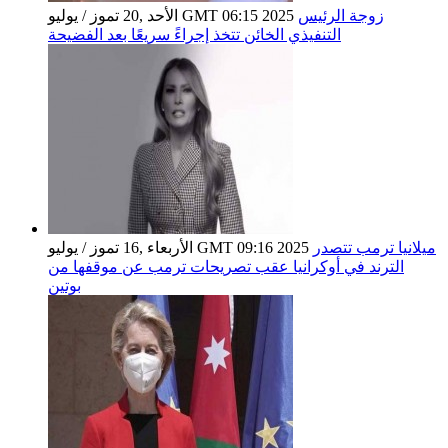
زوجة الرئيس
الأحد ,20 تموز / يوليو GMT 06:15 2025
التنفيذي الخائن تتخذ إجراءً سريعًا بعد الفضيحة
ميلانيا ترمب تتصدر
الأربعاء ,16 تموز / يوليو GMT 09:16 2025
الترند في أوكرانيا عقب تصريحات ترمب عن موقفها من
بوتين