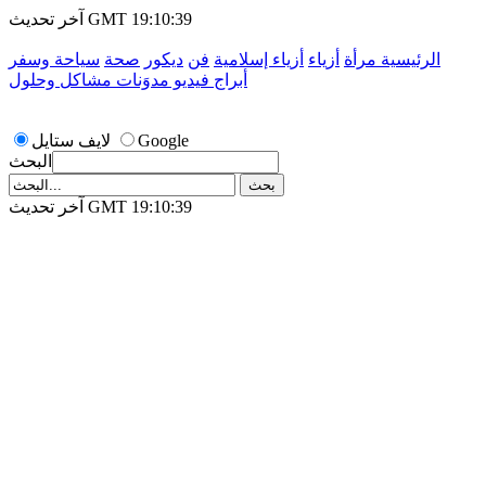
آخر تحديث GMT 19:10:39
الرئيسية
مرأة
أزياء
أزياء إسلامية
فن
ديكور
صحة
سياحة وسفر
أبراج
فيديو
مدوَنات
مشاكل وحلول
Google
لايف ستايل
البحث
آخر تحديث GMT 19:10:39