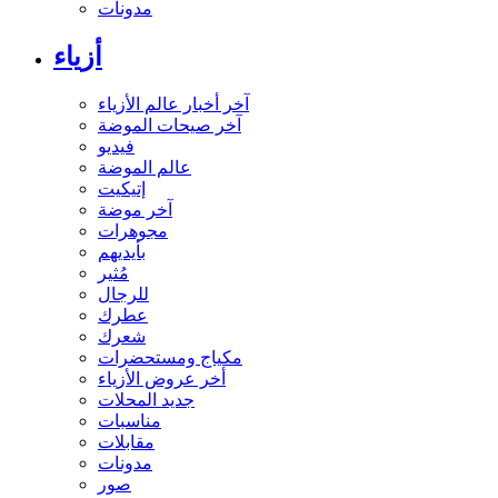
مدونات
أزياء
آخر أخبار عالم الأزياء
آخر صيحات الموضة
فيديو
عالم الموضة
إتيكيت
آخر موضة
مجوهرات
بأيديهم
مُثير
للرجال
عطرك
شعرك
مكياج ومستحضرات
أخر عروض الأزياء
جديد المحلات
مناسبات
مقابلات
مدونات
صور