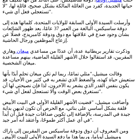
حياتها الجديدة، كفرد من العائلة المالكة بشكل صحيح، قائلة لها، "لا
تستعجلي فعل أي شيء".
وأرسلت السيدة الأولى السابقة للولايات المتحدة، كلماتها هذه إلى
دوقة ساسيكس، البالغة من العمر 37 عامًا، بعد ظهور الشائعات
بشأن وجود صدع في علاقتها مع دوق ودوقة كامبريدج، فضلًا عن
إزعاج الموظفين ورجال الحاشية.
وذكرت تقارير بريطانية عدة، أن عددًا من مساعدي
ميغان
وهاري
المقربين، قد استقالوا خلال الأشهر القليلة الماضية، بينهم مساعدة
ميغان الشخصية.
وقالت ميشيل،"مثلي تمامًا، ربما لم تكن ميغان تحلم أبدًا بأنها
ستعيش حياة كهذه، والضغط الذي تشعر به في كثير من الأحيان، قد
يكون بنفس القدر الذي يشعر به الآخرون، لذا فإن نصيحتي لها أن
تستغرق بعض الوقت وألا تستعجل لفعل أي شيء".
وأضافت ميشيل، "قضيت الأشهر القليلة الأولى في البيت الأبيض
قلقة بشكل أساسي على بناتي، مع الحرص أن تكون لديهن بداية
جيدة في المدرسة، بالإضافة إلى تكوين صداقات جيدة قبل أن أبدأ
في أي عمل أكثر طموحًا، وأعتقد أنه أمر جيد".
ومن المعروف أن دوق ودوقة ساسيكس من المقربين إلى باراك
وميشيل أوباما، وربما هذا ما دفع السيدة الأولى للبيت الأبيض