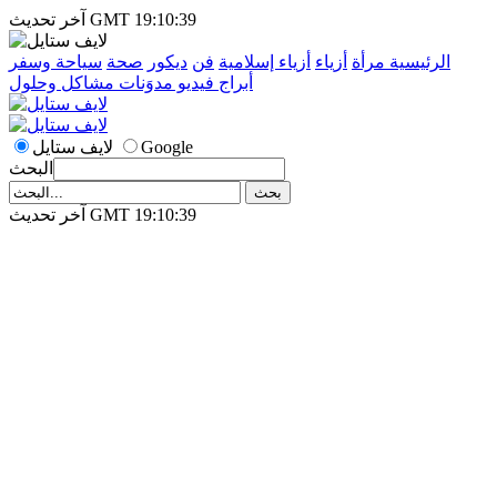
آخر تحديث GMT 19:10:39
الرئيسية
مرأة
أزياء
أزياء إسلامية
فن
ديكور
صحة
سياحة وسفر
أبراج
فيديو
مدوَنات
مشاكل وحلول
Google
لايف ستايل
البحث
آخر تحديث GMT 19:10:39