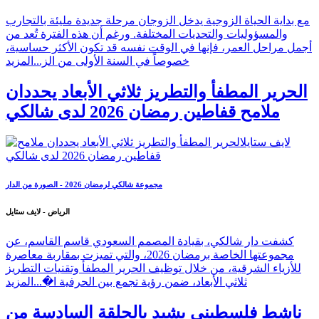
مع بداية الحياة الزوجية يدخل الزوجان مرحلة جديدة مليئة بالتجارب
والمسؤوليات والتحديات المختلفة. ورغم أن هذه الفترة تُعد من
أجمل مراحل العمر، فإنها في الوقت نفسه قد تكون الأكثر حساسية،
خصوصاً في السنة الأولى من الز...
المزيد
الحرير المطفأ والتطريز ثلاثي الأبعاد يحددان
ملامح قفاطين رمضان 2026 لدى شالكي
مجموعة شالكي لرمضان 2026 - الصورة من الدار
الرياض - لايف ستايل
كشفت دار شالكي، بقيادة المصمم السعودي قاسم القاسم، عن
مجموعتها الخاصة برمضان 2026، والتي تميزت بمقاربة معاصرة
للأزياء الشرقية، من خلال توظيف الحرير المطفأ وتقنيات التطريز
ثلاثي الأبعاد، ضمن رؤية تجمع بين الحرفية ا�...
المزيد
ناشط فلسطيني يشيد بالحلقة السادسة من