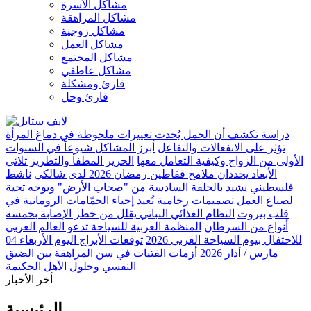
مشاكل الأسرة
مشاكل المراهقة
مشاكل زوجية
مشاكل العمل
مشاكل المجتمع
مشاكل عاطفي
قارئ ومشكلة
قارئ وحل
دراسة تكشف أن الحمل يُحدث تغييرات ملحوظة في دماغ المرأة
تؤثر على الانفعالات والتفاعل
أبرز المشاكل شيوعاً في السنوات
الأولى من الزواج وكيفية التعامل معها
الحرير المطفأ والتطريز ثلاثي
الأبعاد يحددان ملامح قفاطين رمضان 2026 لدى شالكي
ناشط
فلسطيني يشيد بالحلقة السادسة من "صحاب الأرض" ويوجه تحية
لصناع العمل
تصميمات رخامية تُعيد إحياء الحمّامات الرومانية في
قلب بيروت
النظام الغذائي النباتي يقلل من خطر الإصابة بخمسة
أنواع من السرطان
المنظمة العربية للسياحة تدعو العالم العربي
للاحتفال بيوم السياحة العربي 2026
توقعات الأبراج اليوم الأربعاء 04
مارس / أذار 2026
أزمات الفتيات في سن المراهقة بين الضيق
النفسي وحلول الأهل الحكيمة
أخر الأخبار
الرئيسية