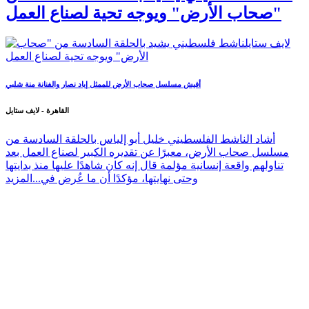
"صحاب الأرض" ويوجه تحية لصناع العمل
أفيش مسلسل صحاب الأرض للممثل إياد نصار والفنانة منة شلبي
القاهرة - لايف ستايل
أشاد الناشط الفلسطيني خليل أبو إلياس بالحلقة السادسة من
مسلسل صحاب الأرض، معبرًا عن تقديره الكبير لصناع العمل بعد
تناولهم واقعة إنسانية مؤلمة قال إنه كان شاهدًا عليها منذ بدايتها
وحتى نهايتها، مؤكدًا أن ما عُرض في...
المزيد