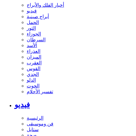
أخبار الفلك والأبراج
فيديو
أبراج صينية
الحمل
الثور
الجوزاء
السرطان
الأسد
العذراء
الميزان
العقرب
القوس
الجدي
الدلو
الحوت
تفسير الأحلام
فيديو
الرئيسية
فن وموسيقى
ستايل
صحة