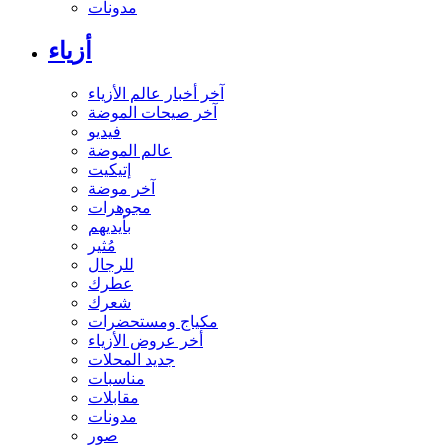
مدونات
أزياء
آخر أخبار عالم الأزياء
آخر صيحات الموضة
فيديو
عالم الموضة
إتيكيت
آخر موضة
مجوهرات
بأيديهم
مُثير
للرجال
عطرك
شعرك
مكياج ومستحضرات
أخر عروض الأزياء
جديد المحلات
مناسبات
مقابلات
مدونات
صور