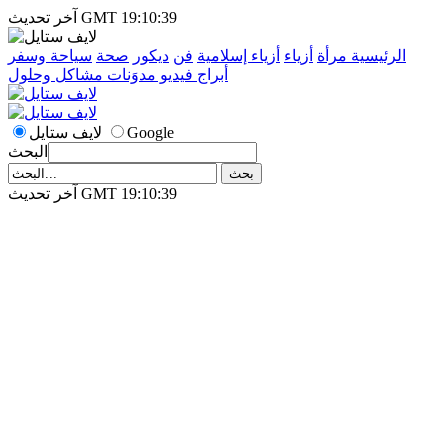
آخر تحديث GMT 19:10:39
الرئيسية
مرأة
أزياء
أزياء إسلامية
فن
ديكور
صحة
سياحة وسفر
أبراج
فيديو
مدوَنات
مشاكل وحلول
Google
لايف ستايل
البحث
آخر تحديث GMT 19:10:39