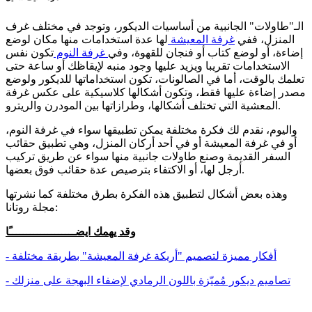
الـ"طاولات" الجانبية من أساسيات الديكور، وتوجد في مختلف غرف
المنزل، ففي
غرفة المعيشة
لها عدة استخدامات منها مكان لوضع
إضاءة، أو لوضع كتاب أو فنجان للقهوة، وفي
غرفة النوم
تكون نفس
الاستخدامات تقريبا ويزيد عليها وجود منبه لإيقاظك أو ساعة حتى
تعلمك بالوقت، أما في الصالونات، تكون استخداماتها للديكور ولوضع
مصدر إضاءة عليها فقط، وتكون أشكالها كلاسيكية على عكس غرفة
المعشية التي تختلف أشكالها، وطرازاتها بين المودرن والريترو.
واليوم، نقدم لك فكرة مختلفة يمكن تطبيقها سواء في غرفة النوم،
أو في غرفة المعيشة أو في أحد أركان المنزل، وهي تطبيق حقائب
السفر القديمة وصنع طاولات جانبية منها سواء عن طريق تركيب
أرجل لها، أو الاكتفاء بترصيص عدة حقائب فوق بعضها.
وهذه بعض أشكال لتطبيق هذه الفكرة بطرق مختلفة كما نشرتها
مجلة روتانا:
وقد يهمك ايضـــــــــــــــــــًا
- أفكار مميزة لتصميم "أريكة غرفة المعيشة" بطريقة مختلفة
- تصاميم ديكور مُميّزة باللون الرمادي لإضفاء البهجة على منزلك