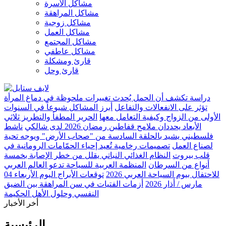
مشاكل الأسرة
مشاكل المراهقة
مشاكل زوجية
مشاكل العمل
مشاكل المجتمع
مشاكل عاطفي
قارئ ومشكلة
قارئ وحل
دراسة تكشف أن الحمل يُحدث تغييرات ملحوظة في دماغ المرأة
تؤثر على الانفعالات والتفاعل
أبرز المشاكل شيوعاً في السنوات
الأولى من الزواج وكيفية التعامل معها
الحرير المطفأ والتطريز ثلاثي
الأبعاد يحددان ملامح قفاطين رمضان 2026 لدى شالكي
ناشط
فلسطيني يشيد بالحلقة السادسة من "صحاب الأرض" ويوجه تحية
لصناع العمل
تصميمات رخامية تُعيد إحياء الحمّامات الرومانية في
قلب بيروت
النظام الغذائي النباتي يقلل من خطر الإصابة بخمسة
أنواع من السرطان
المنظمة العربية للسياحة تدعو العالم العربي
للاحتفال بيوم السياحة العربي 2026
توقعات الأبراج اليوم الأربعاء 04
مارس / أذار 2026
أزمات الفتيات في سن المراهقة بين الضيق
النفسي وحلول الأهل الحكيمة
أخر الأخبار
الرئيسية