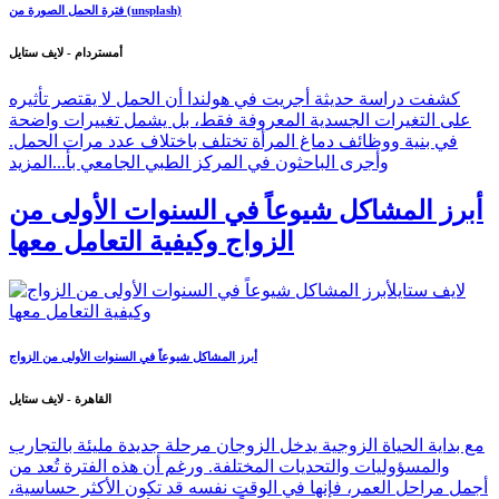
فترة الحمل الصورة من (unsplash)
أمستردام - لايف ستايل
كشفت دراسة حديثة أجريت في هولندا أن الحمل لا يقتصر تأثيره
على التغيرات الجسدية المعروفة فقط، بل يشمل تغييرات واضحة
في بنية ووظائف دماغ المرأة تختلف باختلاف عدد مرات الحمل.
وأجرى الباحثون في المركز الطبي الجامعي بأ...
المزيد
أبرز المشاكل شيوعاً في السنوات الأولى من
الزواج وكيفية التعامل معها
أبرز المشاكل شيوعاً في السنوات الأولى من الزواج
القاهرة - لايف ستايل
مع بداية الحياة الزوجية يدخل الزوجان مرحلة جديدة مليئة بالتجارب
والمسؤوليات والتحديات المختلفة. ورغم أن هذه الفترة تُعد من
أجمل مراحل العمر، فإنها في الوقت نفسه قد تكون الأكثر حساسية،