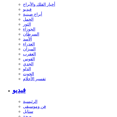
أخبار الفلك والأبراج
فيديو
أبراج صينية
الحمل
الثور
الجوزاء
السرطان
الأسد
العذراء
الميزان
العقرب
القوس
الجدي
الدلو
الحوت
تفسير الأحلام
فيديو
الرئيسية
فن وموسيقى
ستايل
صحة