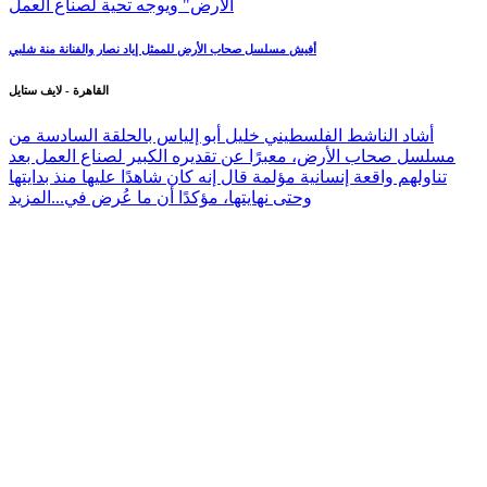
أفيش مسلسل صحاب الأرض للممثل إياد نصار والفنانة منة شلبي
القاهرة - لايف ستايل
أشاد الناشط الفلسطيني خليل أبو إلياس بالحلقة السادسة من
مسلسل صحاب الأرض، معبرًا عن تقديره الكبير لصناع العمل بعد
تناولهم واقعة إنسانية مؤلمة قال إنه كان شاهدًا عليها منذ بدايتها
وحتى نهايتها، مؤكدًا أن ما عُرض في...
المزيد