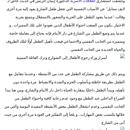
وكشفت استشاري
العلاقات الأسرية
الدكتورة إيمان الريس في حديث خاص لـ "
لايف ستايل" عن الأسباب النفسية التي تجعل طفل الشارع يعود إليه مرة آخرى
وقالت "عندما يتعود الطفل على الحرية والشعور بالاستقلال ويتمتع بحرية
الاختيار ،يكون من الصعب احتواء الأطفال الذين تعودوا على تلك المميزات , و
عندما يتم وضع الطفل من الشارع في دار الأيتام فإنه يحتاج إلى معاملة خاصة
ومتميزة من الجانب النفسي والاجتماعي فيجب تأهيل الطفل أولًا لتلك الظروف
والحياة الجديدة من الجانب النفسي .
ويتم ذلك عن طريق مشاركة الطفل في عدد من الأنشطة ، وعندما نتعامل مع
الطفل بطريقة خاطئة وبأسلوب الحزم والشدة والانضباط مرة واحدة دون
تأهيله، ويبدأ الطفل داخليًا بمقارنة الحياة داخل دار الأيتام والشارع، ومن هنا يبدأ
الصراع الداخلي عند الطفل مع وجود عدم رعاية كافية واحتواء الطفل من
الجانب النفسي, وعدم انشغال الطفل ببعض الأنشطة المفيدة اليومية والتي من
خلالها يكتسب بعض المهارات ، و يلجأ إلى التفكير في العودة مرة أخرى من حيث
أتى من الشارع.