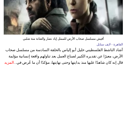
أفيش مسلسل صحاب الأرض للممثل إياد نصار والفنانة منة شلبي
القاهرة - لايف ستايل
أشاد الناشط الفلسطيني خليل أبو إلياس بالحلقة السادسة من مسلسل صحاب
الأرض، معبرًا عن تقديره الكبير لصناع العمل بعد تناولهم واقعة إنسانية مؤلمة
قال إنه كان شاهدًا عليها منذ بدايتها وحتى نهايتها، مؤكدًا أن ما عُرض في...
المزيد