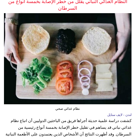
النظام الغذائي النباتي يقلل من خطر الإصابة بخمسة أنواع من
السرطان
نظام غذائي صحي
لندن - لايف ستايل
كشفت دراسة علمية حديثة أجراها فريق من الباحثين الدوليين أن اتباع نظام
غذائي نباتي قد يساهم في تقليل خطر الإصابة بخمسة أنواع رئيسية من
السرطان. وقد أظهرت النتائج أن الأشخاص الذين يعتمدون على الأطعمة النباتية