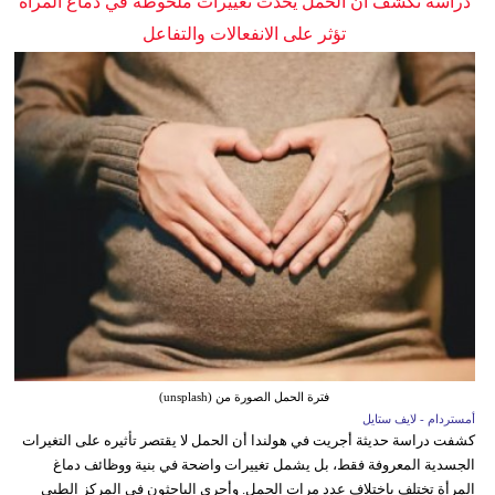
دراسة تكشف أن الحمل يُحدث تغييرات ملحوظة في دماغ المرأة
تؤثر على الانفعالات والتفاعل
فترة الحمل الصورة من (unsplash)
أمستردام - لايف ستايل
كشفت دراسة حديثة أجريت في هولندا أن الحمل لا يقتصر تأثيره على التغيرات
الجسدية المعروفة فقط، بل يشمل تغييرات واضحة في بنية ووظائف دماغ
المرأة تختلف باختلاف عدد مرات الحمل. وأجرى الباحثون في المركز الطبي