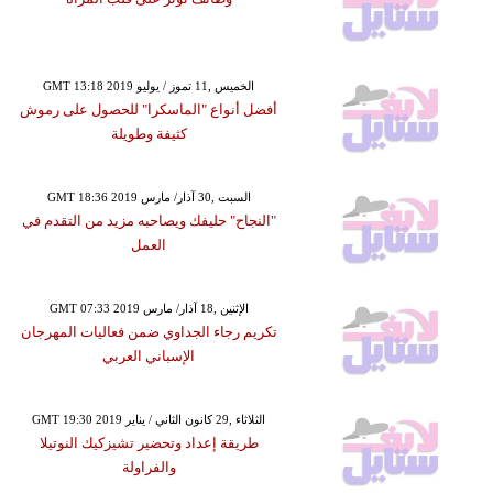
GMT 13:18 2019 الخميس ,11 تموز / يوليو
أفضل أنواع "الماسكرا" للحصول على رموش
كثيفة وطويلة
GMT 18:36 2019 السبت ,30 آذار/ مارس
"النجاح" حليفك ويصاحبه مزيد من التقدم في
العمل
GMT 07:33 2019 الإثنين ,18 آذار/ مارس
تكريم رجاء الجداوي ضمن فعاليات المهرجان
الإسباني العربي
GMT 19:30 2019 الثلاثاء ,29 كانون الثاني / يناير
طريقة إعداد وتحضير تشيزكيك النوتيلا
والفراولة