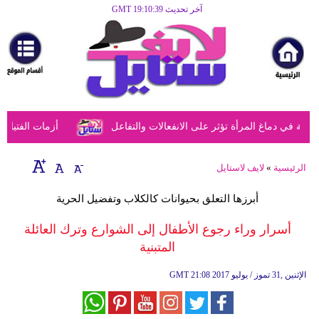
آخر تحديث GMT 19:10:39
الرئيسية
مرأة
أزياء
أزياء
في دماغ المرأة تؤثر على الانفعالات والتفاعل
أزمات الفتيات في
إسلامية
فن
الرئيسية
»
لايف لاستايل
ديكور
أبرزها التعلق بحيوانات كالكلاب وتفضيل الحرية
صحة
أسرار وراء رجوع الأطفال إلى الشوارع وترك العائلة
المتبنية
سياحة
وسفر
21:08 2017 الإثنين ,31 تموز / يوليو
GMT
أبراج