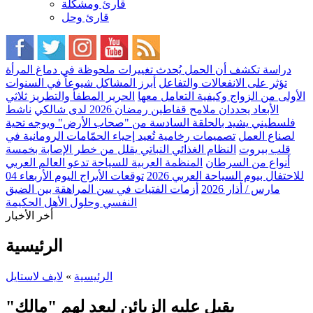
قارئ ومشكلة
قارئ وحل
دراسة تكشف أن الحمل يُحدث تغييرات ملحوظة في دماغ المرأة
تؤثر على الانفعالات والتفاعل
أبرز المشاكل شيوعاً في السنوات
الأولى من الزواج وكيفية التعامل معها
الحرير المطفأ والتطريز ثلاثي
الأبعاد يحددان ملامح قفاطين رمضان 2026 لدى شالكي
ناشط
فلسطيني يشيد بالحلقة السادسة من "صحاب الأرض" ويوجه تحية
لصناع العمل
تصميمات رخامية تُعيد إحياء الحمّامات الرومانية في
قلب بيروت
النظام الغذائي النباتي يقلل من خطر الإصابة بخمسة
أنواع من السرطان
المنظمة العربية للسياحة تدعو العالم العربي
للاحتفال بيوم السياحة العربي 2026
توقعات الأبراج اليوم الأربعاء 04
مارس / أذار 2026
أزمات الفتيات في سن المراهقة بين الضيق
النفسي وحلول الأهل الحكيمة
أخر الأخبار
الرئيسية
الرئيسية
»
لايف لاستايل
يقبل عليه الزبائن ليعد لهم "مالك"