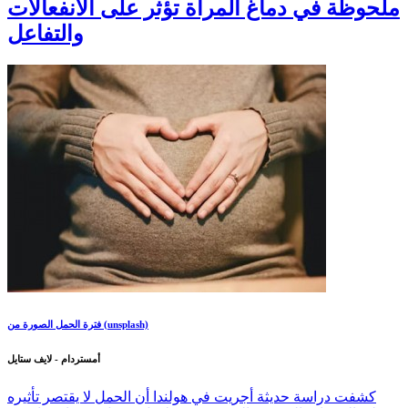
ملحوظة في دماغ المرأة تؤثر على الانفعالات
والتفاعل
فترة الحمل الصورة من (unsplash)
أمستردام - لايف ستايل
كشفت دراسة حديثة أجريت في هولندا أن الحمل لا يقتصر تأثيره