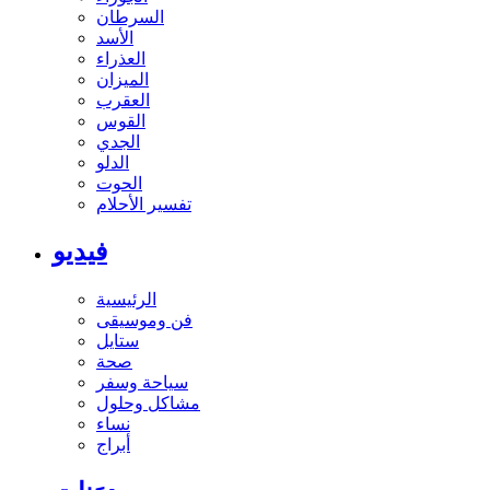
السرطان
الأسد
العذراء
الميزان
العقرب
القوس
الجدي
الدلو
الحوت
تفسير الأحلام
فيديو
الرئيسية
فن وموسيقى
ستايل
صحة
سياحة وسفر
مشاكل وحلول
نساء
أبراج