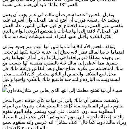
العمر "18 عامًا" لا بد أن يعتمد على نفسه.
وتقول ملحس "عندما شعرت أن مالك في عمر يجب أن يعمل
ويعتمد على نفسه قررت أن أفتح له هذا المحل، وأن أشرف عليه
بنفسي على العمل، ومنذ الافتتاح أي قبل حوالي الشهر، بدأنا العمل
في المحل"، لافتة إلى أنها تفاجأت بالمجتمع الأردني الواعي الذي
تقبّل الفكرة وأقبل عليها لشراء الساندويشات ومحادثة مالك.
وتؤكد ملحس الأم لثلاثة أبناء وابنتين أنها تهتم بهم جميعا وتولي
اهتماما خاصا لمالك نظرا لأنه يحتاج إلى عناية خاصة لكنها لم تخجل
من وجوده مطلقًا فهو يرافقها في زيارتها وفي أماكن تجوالها وفي
سفرها مما أعطى إلى مالك ثقة بالنفس، مضيفة أنّها جلست مع
مالك لمناقشته في فكرة افتتاح محل وبعد النقاش ورغبة مالك في
محل لبيع الفلافل والحمص أو البلاي ستيشن كان الأنسب محل
للسندويشات الباردة والساخنة فاقتنع مالك بالفكرة واحبها واقبل
عليها
وكشفت ملحس أن مالك يأتي إلى دوامه كأي موظف في المحل
ليقوم بالمهام المطلوبة منه كإعداد السندويشات وغيرها من المهام
المطلوبة منه دون الاعتماد على غيره وينتظر نهاية اليوم لتقوم
والدته بإعطائه أجرته التي يقوم "بتحويشها" لكي يذهب إلى السينما،
ويردّد مالك دوما كما قال "لايف ستايل" انه عريس وانه سيقوم بجمع
المال ليتزوج كأي شاب .