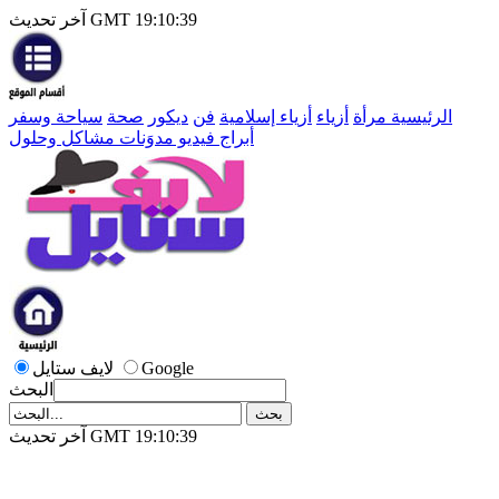
آخر تحديث GMT 19:10:39
الرئيسية
مرأة
أزياء
أزياء إسلامية
فن
ديكور
صحة
سياحة وسفر
أبراج
فيديو
مدوَنات
مشاكل وحلول
Google
لايف ستايل
البحث
آخر تحديث GMT 19:10:39