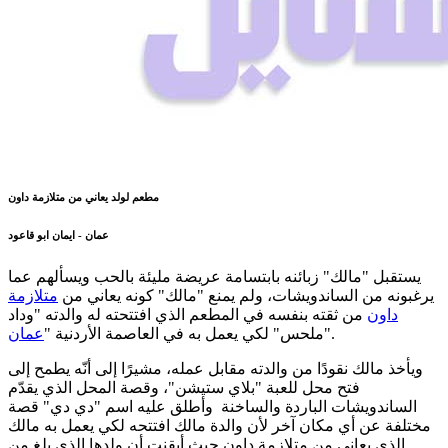
مطعم لولد يعاني من متلازمة داون
عمان - ايمان ابو قاعود
يستقبل "مالك" زبائنه بابتسامة عريضة مليئة بالحب ويسألهم عما
يرغبونه من الساندويشات، ولم يمنع "مالك" كونه يعاني من
متلازمة
داون
من ثقته بنفسه في المطعم الذي افتتحته له والدته "وداد
".
ملحس" لكي يعمل به في العاصمة الأردنية "
عمان
ويأخذ مالك نقودًا من والدته مقابل عمله، مشيرًا إلى أنّه يطمح إلى
فتح محل للعبة "بلاي ستيشن"، وقصة المحل الذي يقدّم
الساندويشات الباردة والساخنة وأطلق عليه اسم "دي دي" قصة
مختلفة عن أي مكان آخر لأن والدة مالك افتتحه لكي يعمل به مالك
الذي يعاني من متلازمة داون حيث أيقنت أن ولدها الذي بلغ من