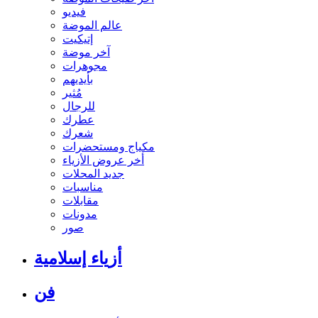
فيديو
عالم الموضة
إتيكيت
آخر موضة
مجوهرات
بأيديهم
مُثير
للرجال
عطرك
شعرك
مكياج ومستحضرات
أخر عروض الأزياء
جديد المحلات
مناسبات
مقابلات
مدونات
صور
أزياء إسلامية
فن