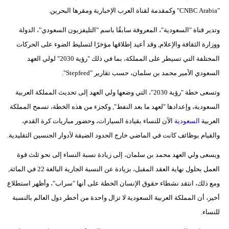
"CNBC Arabia" وكمقدمة لقناة العرب الإخبارية ومقرها البحرين.
وتدير قناة "السعودية"، المعروفة سابقُا باسم "التليفزيون السعودي"، الدولة
ووزارة الثقافة والإعلام, وقد أعيد إطلاقها مؤخرًا لتسليط الضوء على الحركات
المختلفة التي تسيطر على المملكة، بما في ذلك "رؤية 2030" لولي العهد
السعودي الأمير محمد بن سلمان، حسب تقارير "Stepfeed".
وتسعى خطة "رؤية 2030"، التي وضعها ولي العهد إلى تحديث المملكة العربية
السعودية، وإعدادها "لعهد ما بعد النفط", وكجزء من هذه الخطة، تسمح المملكة
العربية
السعودية
الآن للنساء بقيادة السيارات، وحضور مباريات كرة القدم،
والقيام بوظائف كانت في الماضي خارج الحدود الضيقة لأدوار الجنسين التقليدية.
ويسعى ولي العهد محمد بن سلمان، إلى زيادة نسبة النساء إلى نحو ثلث قوة
العمل بحلول نهاية العقد المقبل، بزيادة عن النسبة الجارية البالغة 22 في المائة,
ومع ذلك، انتقد نشطاء حقوق الإنسان الخطة على أنها "سراب"، وأظهر استطلاع
أخير، أن المملكة العربية السعودية لا تزال واحدة من أخطر دول العالم بالنسبة
للنساء.