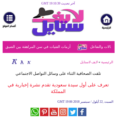
آخر تحديث GMT 19:10:39
الرئيسية
مرأة
أزياء
أزياء
عالات والتفاعل
أزمات الفتيات في سن المراهقة بين الضيق النفس
إسلامية
فن
الرئيسية
»
لايف لاستايل
ديكور
تلقت الصحافية الثناء على وسائل التواصل الاجتماعي
صحة
تعرف على أول سيدة سعودية تقدم نشرة إخبارية في
المملكة
سياحة
وسفر
19:06 2018 السبت ,22 أيلول / سبتمبر
GMT
أبراج