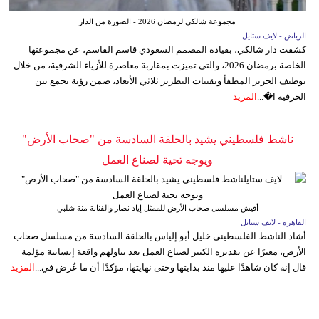
مجموعة شالكي لرمضان 2026 - الصورة من الدار
الرياض - لايف ستايل
كشفت دار شالكي، بقيادة المصمم السعودي قاسم القاسم، عن مجموعتها
الخاصة برمضان 2026، والتي تميزت بمقاربة معاصرة للأزياء الشرقية، من خلال
توظيف الحرير المطفأ وتقنيات التطريز ثلاثي الأبعاد، ضمن رؤية تجمع بين
الحرفية ا�...
المزيد
ناشط فلسطيني يشيد بالحلقة السادسة من "صحاب الأرض"
ويوجه تحية لصناع العمل
أفيش مسلسل صحاب الأرض للممثل إياد نصار والفنانة منة شلبي
القاهرة - لايف ستايل
أشاد الناشط الفلسطيني خليل أبو إلياس بالحلقة السادسة من مسلسل صحاب
الأرض، معبرًا عن تقديره الكبير لصناع العمل بعد تناولهم واقعة إنسانية مؤلمة
قال إنه كان شاهدًا عليها منذ بدايتها وحتى نهايتها، مؤكدًا أن ما عُرض في...
المزيد