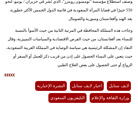
وصنف استطلاع مؤسسة "تومسون رويترز"، الذي نُشر في حزيران / يونيو، لنحو
550 خبيرًا في قضايا المرأة السعودية في قائمة الدول الخمس الأكثر خطورة،
بعد الهند وأفغانستان وسورية والصومال.
وجاءت هذه المملكة المحافظة في المرتبة الثانية من حيث الأسوأ بالنسبة
للنساء بعد أفغانستان، من حيث الفرص الاقتصادية والسياسات التمييزية، وقال
النقاد إن المشكلة الرئيسية هي سياسة الوصاية في المملكة العربية السعودية،
حيث يتعين على النساء الحصول على إذن من قريب ذكر للعمل أو السفر أو
الزواج أو حتى الحصول على بعض العلاج الطبي.
لايف ستايل
اخبار لايف ستايل
النشرة الإخبارية
وزارة الثقافة والإعلام
التليفزيون السعودي