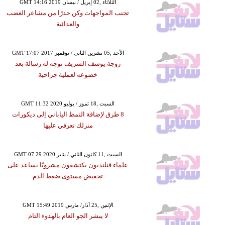
GMT 14:16 2019 الثلاثاء ,02 إبريل / نيسان
تجنب المواجهات وكن حذرًا من مشاعر الغضب
والعدائية
GMT 17:07 2017 الأحد ,05 تشرين الثاني / نوفمبر
زوجة يوسف الشريف توجه له رسالة بعد
خضوعه لعملية جراحية
GMT 11:32 2020 السبت ,18 تموز / يوليو
8 طرق لإضافة النمط الياباني إلى ديكورات
منزلك تعرفي عليها
GMT 07:29 2020 السبت ,11 كانون الثاني / يناير
علماء فنلنديون يكتشفون مشروبًا يساعد على
تخفيض مستوى ضغط الدم
GMT 15:49 2019 الإثنين ,25 آذار/ مارس
لا يبشر الجو العام بالهدوء التام