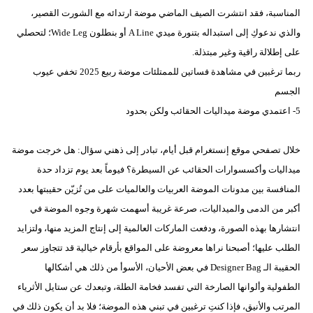
المناسبة، فقد انتشرت الصيف الماضي موضة ارتدائه مع الشورت القصير،
والذي ندعوكِ إلى استبداله بتنورة ميدي A Line أو بنطلون Wide Leg؛ لتحصلي
على إطلالة راقية وغير مبتذلة.
ربما ترغبين في مشاهدة فساتين للممتلئات موضة ربيع 2025 تخفي عيوب
الجسم
5- اعتمدي موضة ميداليات الحقائب ولكن بحدود
خلال تصفحي موقع إنستغرام قبل أيام، تبادر إلى ذهني سؤال: هل خرجت موضة
ميداليات وأكسسوارات الحقائب عن السيطرة؟ فيوماً بعد يوم تزداد حدة
المنافسة بين مدونات الموضة العربيات والعالميات على من تُزيّن حقيبتها بعدد
أكبر من الدمى والميداليات، صرعة غريبة أسهمت شهرة وجوه الموضة في
انتشارها بهذه الصورة، ودفعت الماركات العالمية إلى إنتاج المزيد منها، ولتزايد
الطلب عليها؛ أصبحنا نراها معروضة على المواقع بأرقام خيالية قد تتجاوز سعر
الحقيبة الـ Designer Bag في بعض الأحيان، الأسوأ من ذلك هي أشكالها
الطفولية وألوانها الصارخة التي تفسد فخامة الطلة، وتبعدك عن ستايل الأثرياء
المرتب والأنيق، فإذا كنتِ ترغبين في تبني هذه الموضة؛ فلا بد أن يكون ذلك في