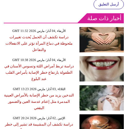
أرسل التعليق
أخبار ذات صلة
GMT 11:32 2026 الأربعاء ,04 آذار/ مارس
دراسة تكشف أن الحمل يُحدث تغييرات
ملحوظة في دماغ المرأة تؤثر على الانفعالات
والتفاعل
GMT 10:38 2026 الأربعاء ,04 آذار/ مارس
دراسة تربط أمراض اللثة وتسوس الأسنان في
الطفولة بارتفاع خطر الإصابة بأمراض القلب
عند البلوغ
GMT 13:23 2026 الثلاثاء ,03 آذار/ مارس
التدخين يزيد من خطر الإصابة بالأمراض العينية
المدمرة مثل إعتام عدسة العين والضمور
البقعي
GMT 20:24 2026 الإثنين ,02 آذار/ مارس
دراسة تكشف أن المشيمة قد تشير إلى خطر