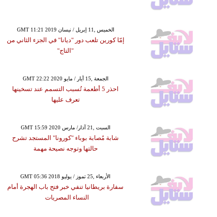
GMT 11:21 2019 الخميس ,11 إبريل / نيسان
إمّا كورين تلعب دور "ديانا" في الجزء الثاني من
"التاج"
GMT 22:22 2020 الجمعة ,15 أيار / مايو
احذر 5 أطعمة تُسبب التسمم عند تسخينها
تعرف عليها
GMT 15:59 2020 السبت ,21 آذار/ مارس
شابة مُصابة بوباء "كورونا" المستجد تشرح
حالتها وتوجه نصيحة مهمة
GMT 05:36 2018 الأربعاء ,25 تموز / يوليو
سفارة بريطانيا تنفي خبر فتح باب الهجرة أمام
النساء المصريات