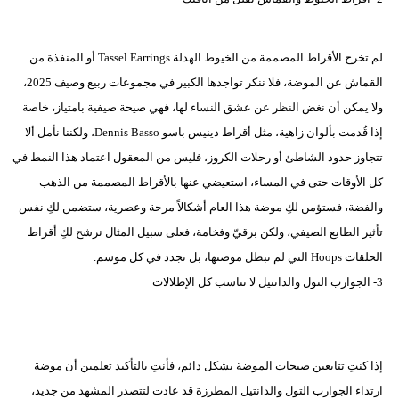
لم تخرج الأقراط المصممة من الخيوط الهدلة Tassel Earrings أو المنفذة من
القماش عن الموضة، فلا ننكر تواجدها الكبير في مجموعات ربيع وصيف 2025،
ولا يمكن أن نغض النظر عن عشق النساء لها، فهي صيحة صيفية بامتياز، خاصة
إذا قُدمت بألوان زاهية، مثل أقراط دينيس باسو Dennis Basso، ولكننا نأمل ألا
تتجاوز حدود الشاطئ أو رحلات الكروز، فليس من المعقول اعتماد هذا النمط في
كل الأوقات حتى في المساء، استعيضي عنها بالأقراط المصممة من الذهب
والفضة، فستؤمن لكِ موضة هذا العام أشكالاً مرحة وعصرية، ستضمن لكِ نفس
تأثير الطابع الصيفي، ولكن برقيّ وفخامة، فعلى سبيل المثال نرشح لكِ أقراط
الحلقات Hoops التي لم تبطل موضتها، بل تجدد في كل موسم.
3- الجوارب التول والدانتيل لا تناسب كل الإطلالات
إذا كنتِ تتابعين صيحات الموضة بشكل دائم، فأنتِ بالتأكيد تعلمين أن موضة
ارتداء الجوارب التول والدانتيل المطرزة قد عادت لتتصدر المشهد من جديد،