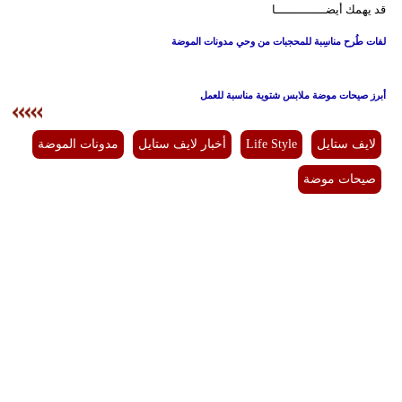
قد يهمك أيضــــــــــــــا
لفات طُرح مناسِبة للمحجبات من وحي مدونات الموضة
أبرز صيحات موضة ملابس شتوية مناسبة للعمل
لايف ستايل
Life Style
أخبار لايف ستايل
مدونات الموضة
صيحات موضة