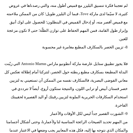
لم تعجبنا فكرة تنسيق البليزر مع قميص أطول منه، والتي رصدناها في عروض
كثيرة، لا سيّما لدى ماركة Tove، فبما أن البليزر طويل؛ كان من الممكن ملاءمته
مع قميص أقصر منه، أو إدخال القميص في البنطلون؛ للحصول على لوك أنيق
وإبراز طول القامة، فمن المهم الحفاظ على توازن الطلّة؛ حتى لا تكون مزعجة
للعين.
8- تزيين الخصر بالسكارف المطبع مغامرة غير محسوبة
فلا يجوز تطبيق ستايل عارضة ماركة أنطونيو ماراس Antonio Marras التي زيّنت
البدلة المطبعة بسكارف مطبع ربطته حول الخصر، لتتركنا أمام إطلالة تعكس كل
معاني الفوضى البصرية، فالسكارف نفسه من الممكن أن تستعيني به لتزيين
خصر فستان أبيض أو ترابي اللون، والنتيجة ستكون أروع، أيضاً لا تترددي في
استخدام السكارفات الحريرية الملونة لتزيين رقبتك أو اليد القصيرة لحقيبتك
الفاخرة.
9- الشورت القصير جداً ليس لكل الأوقات والأعمار
من المهم تحديد الصيحات الرائجة المناسبة لنا ولأعمارنا، وحتى أشكال أجسامنا
والمكان الذي نتوجه بها إليه، فكل هذه المعايير يجب وضعها في الاعتبار عندما