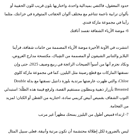
حدود المعقول، فاكتفي بميدالية واحدة، واختاريها بلون قريب للون الحقيبة أو
بألوان ترابية ناعمة تتناغم مع مختلف ألوان الحقائب المتوفرة في خزانتك، مثلما
رأينا في مجموعة ماركة فندي.
6- موضة الأزياء الشفافة تفسد أناقتك
انتشرت في الآونة الأخيرة موضة الأزياء المصممة من خامات شفافة، فرأينا
البلايز والتنانير الشيفون أو المصممة من الشِباك، مكتسحة مدارج العروض،
ونكاد نجزم أنها من أسوأ الصيحات الرائجة في ربيع وصيف 2025، حتى وإن
نسقتها الماركات مع قطع رصينة مثل البليزر، كما في مجموعة ماركة كلوي
Chloe، والتي ظهرت عارضتها مرتدية بلوزة دانتيل نسقتها مع بدلة Double
Breasted بأزرار ذهبية وبنطلون مستقيم القصة، ولرفع قيمة هذه الطلّة؛ استبدلي
التوب الشفاف بقميص أبيض كريمي سادة، اختاريه من القطن أو الكتان؛ لمزيد
من الفخامة.
7- ارتداء قميص أطول من البليزر يمنحك مظهراً غير مرتب
ليس بالضرورة لكل إطلالة محتشمة أن تكون مرتبة وأنيقة، فعلى سبيل المثال