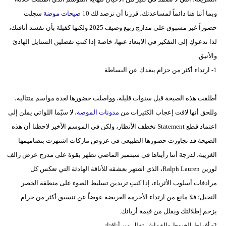
وبما أننا هنا دائماً لمساعدتك، قررنا أن نرصد لك 10
صيحات موضة
سجلت
حضوراً غير مسبوق على مدارج ربيع وصيف 2025 ولكنها كفيلة بأن تفسد أناقتك،
لذا ندعوكِ إلى التفكير في الابتعاد عنها، خاصة إذا كنتِ تفضلين الستايل الهادئ
والأنيق.
1- ارتداء أكثر من حزام يبعدك عن البساطة
أطلقت هذه الصيحة قبل سنوات قليلة، وواصلت حضورها لعدة مواسم متتالية،
وللحق أنها لاقت إعجاب الكثيرات من
مدونات الموضة
، لا سيّما اللواتي يملن إلى
اعتماد قطع Statement تخطف الأنظار، ولكن في الموسم الأخير لاحظنا أن هذه
الصيحة قد تجاوزت حضورها الطبيعي في عروض ماركات اشتهرت بتصاميمها
الغريبة، لدرجة أننا رأيناها في سبتمبر الماضي تظهر بقوة على مدرج عرض رالف
لورين Ralph Lauren، الذي اشتهر بعشقه للأناقة الهادئة التي تعكس كل
مرادفات أسلوب الأثرياء، إذا كنتِ تريدين تسليط الضوء على منطقة الخصر
النحيل؛ فلا مانع من ارتداء الأحزمة العريضة عوضاً عن تنسيق أكثر من حزام
يزحم إطلالتك ويقلل من قيمة أزيائك.
2- أقراط الخيوط والقماش تقلل من أناقتك