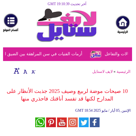
آخر تحديث GMT 19:10:39
الرئيسية
مرأة
أزياء
أزياء
الات والتفاعل
أزمات الفتيات في سن المراهقة بين الضيق النفسي
إسلامية
فن
الرئيسية
»
لايف لاستايل
ديكور
10 صيحات موضة لربيع وصيف 2025 جذبت الأنظار على
صحة
المدارج لكنها قد تفسد أناقتك فاحذري منها
سياحة
18:54 2025 الإثنين ,05 أيار / مايو
GMT
وسفر
أبراج