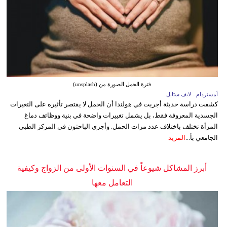
فترة الحمل الصورة من (unsplash)
أمستردام - لايف ستايل
كشفت دراسة حديثة أجريت في هولندا أن الحمل لا يقتصر تأثيره على التغيرات
الجسدية المعروفة فقط، بل يشمل تغييرات واضحة في بنية ووظائف دماغ
المرأة تختلف باختلاف عدد مرات الحمل. وأجرى الباحثون في المركز الطبي
الجامعي بأ...
المزيد
أبرز المشاكل شيوعاً في السنوات الأولى من الزواج وكيفية
التعامل معها