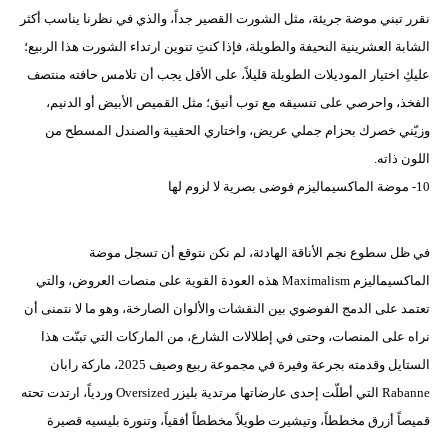
نقرر تبني موضة جريئة، مثل الشورت القصير جداً، والذي في نظرنا يناسب أكثر
الشابة العشرينية النحيفة والطويلة، فإذا كنتِ تنوين ارتداء الشورت هذا الربيع؛
عليكِ اختيار الموديلات الطويلة قليلاً، على الأقل يجب أن تلامس حافته منتصف
الفخذ، واحرصي على تنسيقه مع توب أنيق؛ مثل القميص الأبيض أو الدنيم،
وزيّني خصرك بحزام جملي عريض، واختاري الحقيبة والصندل المسطح من
اللون ذاته.
10- موضة الماكسيماليزم فوضى بصرية لا لزوم لها
في ظل سطوع نجم الأناقة الهادئة، لم نكن نتوقع أن تسجل موضة
الماكسيماليزم Maximalism هذه العودة القوية على منصات العروض، والتي
تعتمد على الدمج الفوضوي بين النقشات والألوان الصارخة، وهو ما لا نتمنى أن
نراه على المنصات، وحتى في إطلالات الشارع، من الماركات التي تبنّت هذا
الستايل وقدمته بجرعة وفيرة في مجموعة ربيع وصيف 2025، ماركة رابان
Rabanne التي أطلّت إحدى عارضاتها مرتدية بليزر Oversized وردياً، ارتدت تحته
قميصاً أزرق مخططاً، وتيشيرت طويلاً مخططاً أفقياً، وتنورة بليسيه قصيرة