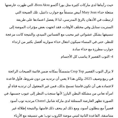
حيث رأيناها لدى ماركات كثيرة مثل بورا أكسو Bora Aksu، التي ظهرت عارضتها
منتعلة حذاء Mary Jean أبيض منسقاً مع جوارب دانتيل، تلك الصيحة التي
ارتبطت في الأذهان بالزيّ المدرسي، لذا لا يفضل اعتمادها على طريقة
الستريت ستايل وفي مختلف الأوقات، فقد اتجهت بعض مؤثرات الموضة إلى
تنسيقها بشكل عشوائي غير محبب مع الفساتين الميدي، والنتيجة كانت مزعجة
للنظر، حتى في المساء سيكون انتعال حذاء سواريه أفضل بكثير من ارتداء
جوارب مطرزة مع حذاء سادة.
4- التوب القصير لا يناسب كل الأجسام
لا يزال التوب القصير Crop Top متمسكاً بمكانه ضمن قائمة الصيحات الرائجة
في ربيع وصيف 2025، ولكن هذا لا يعني أن نرتديه من دون شروط، فأول قاعدة
لاعتماده هي أن تكون قامتنا تسمح بذلك، فمن غير المعقول أن ترتديه فتاة أو
امرأة تعاني من مشكلة البطن البارز؛ لأنها ستجذب النظر إلى عيوب جسمها، في
الصورة تظهر العارضة الممتلئة لدى ماركة شانيل Chanel مرتديه توب أسود
قصيراً مع بنطلون أسود، ومع ذلك لم ينحف ذلك قامتها، والنتيجة إطلالة غير
متناسقة، القاعدة الثانية لتبني موضة الكروب توب؛ هي تنسيقه مع الأزياء