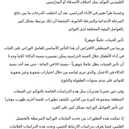
التلميذين التوأم، مثل اختلاف الأصدقاء أو المدرّسين.
وعندما طرأ تغيير في الأداء الدراسي، بعد أن اختلفت الدرجات ما بين نتائج
المرحلة الابتدائية والمرحلة الثانوية، اكتشفنا أن ذلك مرتبط بشكل كبير
بالعوامل البيئية المختلفة لدى التوائم.
تأثير الجينات عاملًا جوهريًا
وربما من المنطقي الافتراض أن هذا التأثير الأساسي للعامل الوراثي على الثبات
في أداء الأطفال خلال السنة الدراسية يمكن تفسيره بنسبة الذكاء؛ لكننا وجدنا
أن تأثير الجينات يظل عاملا جوهرياً - بنسبة 60 في المائة - حتى بعد أخذ نسبة
الذكاء في الاعتبار، والذي جرى قياسه من خلال اختبارات شفوية وغير شفوية
للتوائم على مدى سنوات الطفولة والبلوغ.
وفي حين تخبرنا تقديرات مثل هذه الدراسات الخاصة بالتوائم عن الصفات
المتعلقة بمجموعة كبيرة من الناس، تكشف تطورات علمية أخرى ظهرت مؤخرا
عن تأثير العوامل الوراثية بشكل كبير على الفرد.
إذ تمكنت هذه التطورات من تحديد التباينات الوراثية المرتبطة بالتحصيل
العلمي، فيما يعرف بدراسات الارتباط الجيني، وتحدد هذه الدراسات العلامات