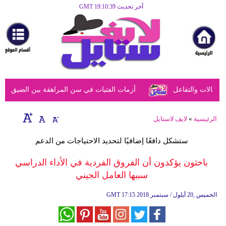
آخر تحديث GMT 19:10:39
الرئيسية
مرأة
أزياء
أزياء
الات والتفاعل
أزمات الفتيات في سن المراهقة بين الضيق النفسي
إسلامية
فن
الرئيسية
»
لايف لاستايل
ديكور
ستشكل دافعًا إضافيًا لتحديد الاحتياجات من الدعم
صحة
باحثون يؤكدون أن الفروق الفردية في الأداء الدراسي
سببها العامل الجيني
سياحة
وسفر
17:15 2018 الخميس ,20 أيلول / سبتمبر
GMT
أبراج