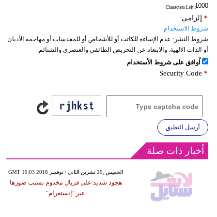
: Characters Left
*
إلزامي
شروط الاستخدام
شروط النشر:
عدم الإساءة للكاتب أو للأشخاص أو للمقدسات أو مهاجمة الأديان
أو الذات الالهية. والابتعاد عن التحريض الطائفي والعنصري والشتائم.
اُوافق على شروط الأستخدام
Security Code
*
أرسل التعليق
أخبار ذات صلة
GMT 19:03 2018 الخميس ,29 تشرين الثاني / نوفمبر
هجود شديد على فريال مخدوم بسبب صورها
عبر "إنستغرام"