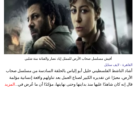
أفيش مسلسل صحاب الأرض للممثل إياد نصار والفنانة منة شلبي
القاهرة - لايف ستايل
أشاد الناشط الفلسطيني خليل أبو إلياس بالحلقة السادسة من مسلسل صحاب
الأرض، معبرًا عن تقديره الكبير لصناع العمل بعد تناولهم واقعة إنسانية مؤلمة
قال إنه كان شاهدًا عليها منذ بدايتها وحتى نهايتها، مؤكدًا أن ما عُرض في...
المزيد