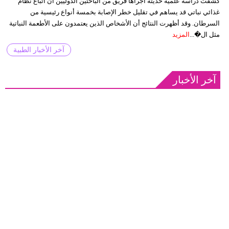
كشفت دراسة علمية حديثة أجراها فريق من الباحثين الدوليين أن اتباع نظام
غذائي نباتي قد يساهم في تقليل خطر الإصابة بخمسة أنواع رئيسية من
السرطان. وقد أظهرت النتائج أن الأشخاص الذين يعتمدون على الأطعمة النباتية
مثل ال�...
المزيد
آخر الأخبار الطبية
آخر الأخبار