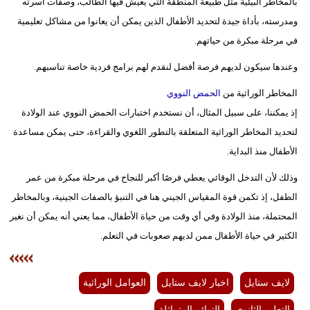
بالمخاطر البيئية مثل طبيعة المنطقة التي يعيش فيها الطالب، وصفات أسرته
ومدرسته، بأداة جيدة لتحديد الأطفال الذين يمكن أن يعانوا من مشاكل تعليمية
في مرحلة مبكرة من حياتهم.
وعندها سيكون لديهم فرصة أفضل لنقدم لهم برامج فردية خاصة تناسبهم.
المخاطر الوراثية من
الحمض النووي
إذ يمكننا، على سبيل المثال، أن نستخدم اختبارات الحمض النووي عند الولادة
لتحديد المخاطر الوراثية المتعلقة بالتطور اللغوي والقراءة، حتى يمكن مساعدة
الأطفال منذ البداية.
وذلك لأن التدخل الوقائي يعطي فرصًا أكبر للنجاح في مرحلة مبكرة من عمر
الطفل، إذ تكمن قوة المقياس الجيني هنا في التنبؤ بالصفات الجينية، وبالمخاطر
المحتملة، منذ الولادة وفي أي وقت من حياة الأطفال، مما يعني أنه يمكن أن نغير
الكثير في حياة الأطفال ممن لديهم صعوبات في التعلم.
لايف ستايل
اخبار لايف ستايل
العوامل الوراثية
التعليم الثانوي
التوائم المتماثلة