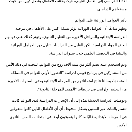
الأداء الدراسي إلى العامل الجيني، حيث يختلف الأطفال بشكل كبير، من حيث
مستواهم الدراسي.
تأثير العوامل الوراثية على التوائم
وظهر سابقًا أن العوامل الوراثية تؤثر بشكل كبير على الأطفال في مرحلة
الدراسة الابتدائية والمراحل الأخيرة من التعليم الثانوي، وتؤثر كذلك على فهمهم
لبعض المواد الدراسية، لكن القليل من الدراسات تناول دور العوامل الوراثية
والبيئية في التحصيل العلمي خلال سنوات الدراسة.
وتم استخدم عينة تضم أكثر من ستة آلاف زوج من التوائم، للبحث في ذلك الأمر،
من المشاركين في برنامج قومي لدراسة "التطور الأولي للتوائم في المملكة
المتحدة"، وحللنا نتائج امتحاناتهم من المرحلة الابتدائية وحتى السنوات الأخيرة
من التعليم الإلزامي في بريطانيا "الممتد للمرحلة الثانوية".
وتوصلت الدراسة الحديثة هذه إلى أن الإنجازات الدراسية لدى التوائم كانت
تتسم بالثبات عبر السنين بشكل ملحوظ، أي أن الأطفال الذين كانوا متفوقين
في المرحلة الابتدائية غالبًا ما كانوا يتفوقون أيضا في امتحانات الصف الثانوي
الأخير.