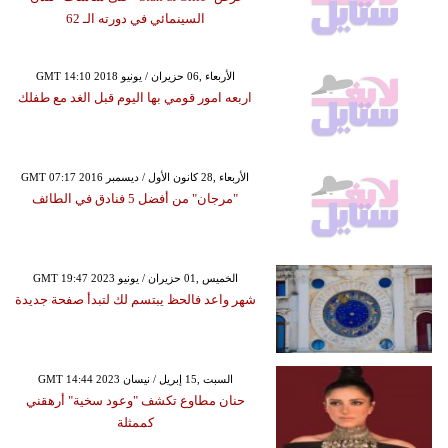
السينمائي في دورته الـ 62
GMT 14:10 2018 الأربعاء ,06 حزيران / يونيو
اربعه امور قومي بها اليوم قبل الغد مع طفلك
GMT 07:17 2016 الأربعاء ,28 كانون الأول / ديسمبر
"مرجان" من أفضل 5 فنادق في الطائف
GMT 19:47 2023 الخميس ,01 حزيران / يونيو
شهر واعد فالحظ يبتسم لك لتبدأ صفحة جديدة
GMT 14:44 2023 السبت ,15 إبريل / نيسان
حنان مطاوع تكشف "وعود سخية" أرهقني
كممثلة