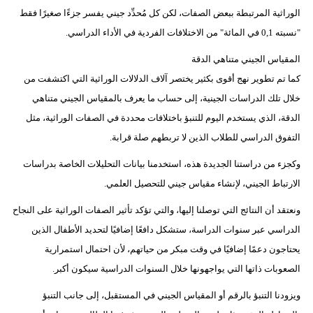
الوراثية المرتبطة ببعض الصفات، لكن كل مُحدِّد جيني يفسر جزءًا صغيرًا فقط
"نسبته 0,1 في المائة" من الاختلافات الفردية في الأداء الدراسي.
المقياس الجيني متناهي الدقة
كما تم تطوير نهج أقوى بكثير يختصر آلاف الدلالات الوراثية التي اكتشفت من
خلال تلك الدراسات الجينية، إلى حساب ما يعرف بالمقياس الجيني متناهي
الدقة، الذي يستخدم اليوم للتنبؤ باختلافات محددة في الصفات الوراثية، مثل
التفوق الدراسي للطلاب الذين لا تربطهم صلة قرابة.
وكجزء من دراستنا الجديدة هذه، استخدمنا بيانات التحليلات الخاصة بدراسات
الارتباط الجيني، لإنشاء مقياس جيني للتحصيل العلمي.
ونعتقد أن النتائج التي توصلنا إليها، والتي تؤكد تأثير الصفات الوراثية على النجاح
الدراسي عبر سنوات الدراسة، ستشكل دافعًا إضافيًا لتحديد الأطفال الذين
يحتاجون دعمًا إضافيًا في وقت مبكر من حياتهم، لأن احتمال استمرارية
الصعوبات ذاتها التي يواجهونها خلال السنوات الدراسية سيكون أكبر.
ويزودنا التنبؤ بالرقم أو المقياس الجيني في المستقبل، إلى جانب التنبؤ