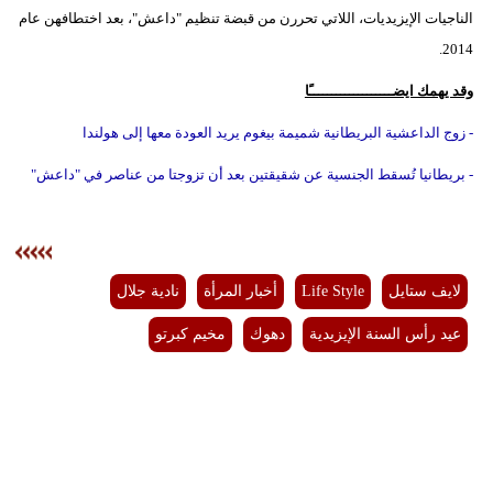
الناجيات الإيزيديات، اللاتي تحررن من قبضة تنظيم "داعش"، بعد اختطافهن عام
2014.
وقد يهمك ايضـــــــــــــــــــًا
- زوج الداعشية البريطانية شميمة بيغوم يريد العودة معها إلى هولندا
- بريطانيا تُسقط الجنسية عن شقيقتين بعد أن تزوجتا من عناصر في "داعش"
لايف ستايل
Life Style
أخبار المرأة
نادية جلال
عيد رأس السنة الإيزيدية
دهوك
مخيم كبرتو