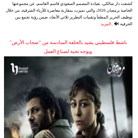
كشفت دار شالكي، بقيادة المصمم السعودي قاسم القاسم، عن مجموعتها
الخاصة برمضان 2026، والتي تميزت بمقاربة معاصرة للأزياء الشرقية، من خلال
توظيف الحرير المطفأ وتقنيات التطريز ثلاثي الأبعاد، ضمن رؤية تجمع بين
الحرفية ا�...
المزيد
ناشط فلسطيني يشيد بالحلقة السادسة من "صحاب الأرض"
ويوجه تحية لصناع العمل