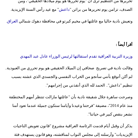
تحريرها من التنظيم ترى أن "يوم تحررها هو يوم ميلادها الحقيقي"، ومن
الصدف، تزامن يوم تحريرها من براثن "
داعش
" مع عيد رأس السنة الإيزيدية.
وتعيش نادية حاليا مع عائلتها في مخيم كبرتو في محافظة دهوك شمالي
العراق
.
أقرأ أيضاً :
وزيرة التربية العراقية تقدم استقالتها لرئيس الوزراء عادل عبد المهدي
وقالت نادية في تصريح صحافي إن الميلاد الحقيقي هو يوم تحرري من العبودية..
لم أكن أتوقع بأنني سأنجو من الخراب النفسي والجسدي الذي عشته بسبب
تنظيم "داعش".. الحمد لله الذي أنقذني من إجرامهم".
وصرحت ساهرة جلال شقيقة نادية بأن "عائلتها مازالت تنتظر أمهم المختطفة
منذ عام 2014"، مضيفة "فرحتنا وعيدنا وأيامنا ستكون جميلة عندما تعود أمنا
نشعر بنقص كبير في حياتنا".
يذكر أن وقبل أيام قدمت الرئاسة العراقية مشروع "قانون تعويض الناجيات
الإيزيديات" وأرسلته إلى مجلس النواب لمناقشته، وهو قانون يستهدف فئة