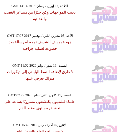
GMT 14:16 2019 الثلاثاء ,02 إبريل / نيسان
تجنب المواجهات وكن حذرًا من مشاعر الغضب
والعدائية
GMT 17:07 2017 الأحد ,05 تشرين الثاني / نوفمبر
زوجة يوسف الشريف توجه له رسالة بعد
خضوعه لعملية جراحية
GMT 11:32 2020 السبت ,18 تموز / يوليو
8 طرق لإضافة النمط الياباني إلى ديكورات
منزلك تعرفي عليها
GMT 07:29 2020 السبت ,11 كانون الثاني / يناير
علماء فنلنديون يكتشفون مشروبًا يساعد على
تخفيض مستوى ضغط الدم
GMT 15:49 2019 الإثنين ,25 آذار/ مارس
لا يبشر الجو العام بالهدوء التام