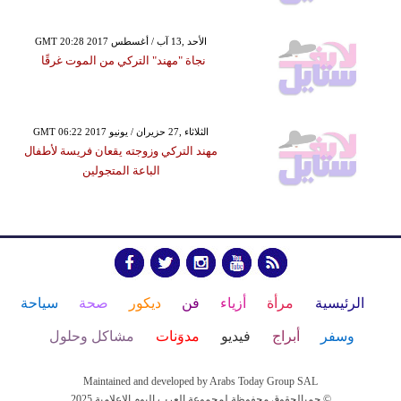
GMT 20:28 2017 الأحد ,13 آب / أغسطس
نجاة "مهند" التركي من الموت غرقًا
GMT 06:22 2017 الثلاثاء ,27 حزيران / يونيو
مهند التركي وزوجته يقعان فريسة لأطفال
الباعة المتجولين
الرئيسية
مرأة
أزياء
فن
ديكور
صحة
سياحة
وسفر
أبراج
فيديو
مدوَنات
مشاكل وحلول
Maintained and developed by Arabs Today Group SAL
جميالحقوق محفوظة لمجموعة العرب اليوم الاعلامية 2025 ©