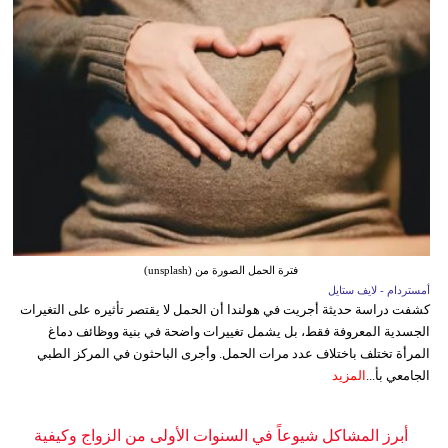
فترة الحمل الصورة من (unsplash)
أمستردام - لايف ستايل
كشفت دراسة حديثة أجريت في هولندا أن الحمل لا يقتصر تأثيره على التغيرات
الجسدية المعروفة فقط، بل يشمل تغييرات واضحة في بنية ووظائف دماغ
المرأة تختلف باختلاف عدد مرات الحمل. وأجرى الباحثون في المركز الطبي
الجامعي بأ...
المزيد
أبرز المشاكل شيوعاً في السنوات الأولى من الزواج وكيفية