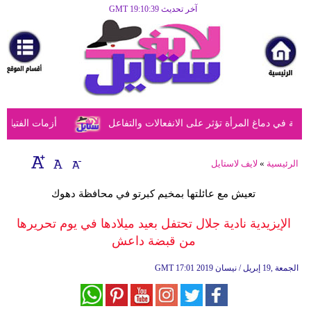
آخر تحديث GMT 19:10:39
الرئيسية
مرأة
أزياء
أزياء
في دماغ المرأة تؤثر على الانفعالات والتفاعل
أزمات الفتيات في
إسلامية
فن
الرئيسية
»
لايف لاستايل
ديكور
تعيش مع عائلتها بمخيم كبرتو في محافظة دهوك
صحة
الإيزيدية نادية جلال تحتفل بعيد ميلادها في يوم تحريرها
من قبضة داعش
سياحة
وسفر
17:01 2019 الجمعة ,19 إبريل / نيسان
GMT
أبراج