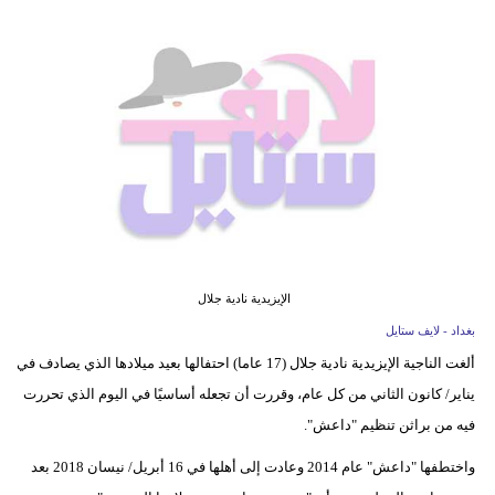
فيديو
مدوَنات
مشاكل
وحلول
الإيزيدية نادية جلال
بغداد - لايف ستايل
ألغت الناجية الإيزيدية نادية جلال (17 عاما) احتفالها بعيد ميلادها الذي يصادف في
يناير/ كانون الثاني من كل عام، وقررت أن تجعله أساسيًا في اليوم الذي تحررت
فيه من براثن تنظيم "داعش".
واختطفها "داعش" عام 2014 وعادت إلى أهلها في 16 أبريل/ نيسان 2018 بعد