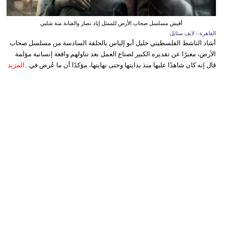
أفيش مسلسل صحاب الأرض للممثل إياد نصار والفنانة منة شلبي
القاهرة - لايف ستايل
أشاد الناشط الفلسطيني خليل أبو إلياس بالحلقة السادسة من مسلسل صحاب
الأرض، معبرًا عن تقديره الكبير لصناع العمل بعد تناولهم واقعة إنسانية مؤلمة
قال إنه كان شاهدًا عليها منذ بدايتها وحتى نهايتها، مؤكدًا أن ما عُرض في...
المزيد