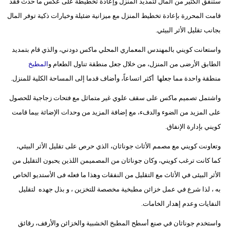
ستنفق الكثير من المال لتمديد المنزل وإعادة تخطيطة على عكس ما حدث فقد
قامت المحررة بإعادة تخطيط المنزل مع ميزانية ضئيلة وخيارات ذكية توفر المال
بجانب تقليل الأثر البيئي.
واستعانت كويني بالمهندس المعماري المحلي ماكس دودني، والذي قام بتمديد
الطابق الأرضى من المنزل، من خلال جعل منطقة تناول الطعام و
المطبخ
منطقة واحدة مما جعلها أكثر اتساعاً، وأضاف قدما إلى المساحة الكلية للمنزل.
واشتمل تصميم ماكس على سقف علوي غير متماثل مع فتحات زجاجية للحصول
على المزيد من الضوء والدفء، مع إضافة المزيد من وحدات الإضائة بيما قامت
كويني بإدارة الإنفاق.
وتعاونت كويني مع مصمم الأثاث جوناثان، الذي حرص على تقليل الأثر البيئي،
كما كانت ترغب كويني، وكان جوناثان من المصميمن اللذين يحبون التقليل من
الأثر البيئى في الأثاث مع التقليل من النفقات وهذا ما فعله فى الأستديو الخاص
به ، لذا شرع في عمل خزائن مطبخية مخصصة للتخزين ، و بذل جهده لتقليل
النفايات وعدم إهدار الخامات.
واستخدم جوناثان في صنع أسطح المطبخ الخشبية والخزائن والأرفف، رقائق