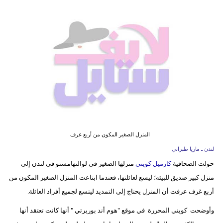
فيديو
مدوَنات
مشاكل
وحلول
المنزل الصغير المكون من أربع غرف
لندن ـ ماريا طبراني
حولت الصحافية
كارميل كويني
منزلها الصغير فى لوالتهامستو في لندن إلى
منزل كبير صديق للبيئه؛ ليسع لعائلتها، فعندما ابتاعت المنزل الصغير المكون من
أربع غرف عرفت أن المنزل يحتاج إلى التمديد ليتسع لجميع أفراد العائلة.
وأوضحت كويني المحررة في موقع "هوم أند بوربرتي " أنها كانت تعتقد أنها