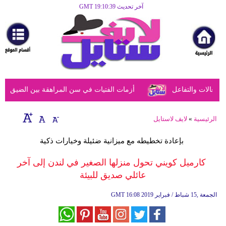
آخر تحديث GMT 19:10:39
الرئيسية
مرأة
أزياء
أزياء
عالات والتفاعل
أزمات الفتيات في سن المراهقة بين الضيق النفس
إسلامية
فن
الرئيسية
»
لايف لاستايل
ديكور
بإعادة تخطيطه مع ميزانية ضئيلة وخيارات ذكية
صحة
كارميل كويني تحول منزلها الصغير في لندن إلى آخر
عائلي صديق للبيئة
سياحة
وسفر
16:08 2019 الجمعة ,15 شباط / فبراير
GMT
أبراج