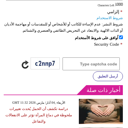
: Characters Left
*
إلزامي
شروط الاستخدام
شروط النشر:
عدم الإساءة للكاتب أو للأشخاص أو للمقدسات أو مهاجمة الأديان
أو الذات الالهية. والابتعاد عن التحريض الطائفي والعنصري والشتائم.
اُوافق على شروط الأستخدام
Security Code
*
أرسل التعليق
أخبار ذات صلة
GMT 11:32 2026 الأربعاء ,04 آذار/ مارس
دراسة تكشف أن الحمل يُحدث تغييرات
ملحوظة في دماغ المرأة تؤثر على الانفعالات
والتفاعل