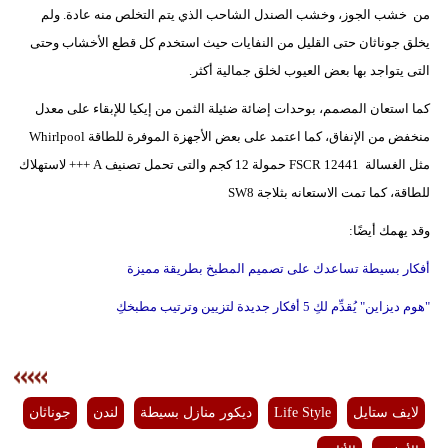
من خشب الجوز، وخشب الصندل الشاحب الذي يتم التخلص منه عادة. ولم
يخلق جوناثان حتى القليل من النفايات حيث استخدم كل قطع الأخشاب وحتى
التى يتواجد بها بعض العيوب لخلق جمالية أكثر.
كما استعان المصمم، بوحدات إضائة ضئيلة الثمن من إيكيا للإبقاء على معدل
منخفض من الإنفاق، كما اعتمد على بعض الأجهزة الموفرة للطاقة Whirlpool
مثل الغسالة FSCR 12441 حمولة 12 كجم والتى تحمل تصنيف A +++ لاستهلاك
للطاقة، كما تمت الاستعانه بثلاجة SW8
وقد يهمك أيضًا:
أفكار بسيطة تساعدك على تصميم المطبخ بطريقة مميزة
"هوم ديزاين" يُقدِّم لكِ 5 أفكار جديدة لتزيين وترتيب مطبخكِ
لايف ستايل
Life Style
ديكور منازل بسيطة
لندن
جوناثان