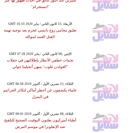
سيرين عبد النور تتألق في أحدث ظهور لها عبر
"انستجرام"
GMT 16:33 2020 الأربعاء ,15 كانون الثاني / يناير
تعليق محامي زوج نانسي عجرم بعد توجيه تهمة
القتل العمد لموكله
GMT 07:28 2020 الإثنين ,06 كانون الثاني / يناير
نجمات خطفن الأنظار بإطلالتهن في حفلات
"الغولدن غلوب" منهن أنجيلينا جولي
GMT 06:58 2019 الثلاثاء ,15 تشرين الأول / أكتوبر
علماء يكشفون عن أخطر أماكن لتكاثر الجراثيم
في المنزل
GMT 08:05 2019 الثلاثاء ,08 تشرين الأول / أكتوبر
أطباء أميركيون يعلنون التوقيت الصحيح للتلقيح
ضد الإنفلونزا في موسم المرض