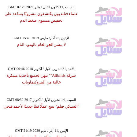
GMT 07:29 2020 السبت ,11 كانون الثاني / يناير
علماء فنلنديون يكتشفون مشروبًا يساعد على
تخفيض مستوى ضغط الدم
GMT 15:49 2019 الإثنين ,25 آذار/ مارس
لا يبشر الجو العام بالهدوء التام
GMT 09:46 2018 الأحد ,21 تشرين الأول / أكتوبر
شركة Allbirds"" تبهر الجميع بأحذية مبتكرة
خالية من البتروكيماويات
GMT 08:39 2017 السبت ,14 تشرين الأول / أكتوبر
"السبكي فيلم" تنتج عملًا فنيًا جديدًا لأحمد فتحي
GMT 21:19 2020 الإثنين ,11 أيار / مايو