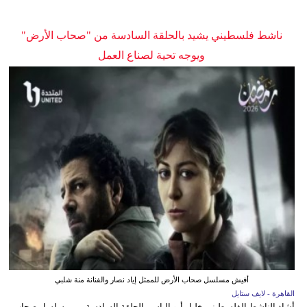
ناشط فلسطيني يشيد بالحلقة السادسة من "صحاب الأرض"
ويوجه تحية لصناع العمل
أفيش مسلسل صحاب الأرض للممثل إياد نصار والفنانة منة شلبي
القاهرة - لايف ستايل
أشاد الناشط الفلسطيني خليل أبو إلياس بالحلقة السادسة من مسلسل صحاب