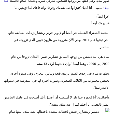
صور سام، وهي ابنتها من زوجها السابق، شارلي شين، وكتبت: "سام الجميلة
عيد
ميلاد
سعيد... أنا أحبك كثيرًا وأحب شغفك وقوتك واندفاعك لما تؤمنين به".
أقرأ أيضاً :
قد يهمك أيضاً :
النجمة الشقراء الجميلة هي أيضا أم لإلويز جوني ريتشاردز ذات السابعة عام،
التي تبنتها عام 2011، وهي الآن متزوجة من هارون فيبرز الذي تزوجته في
سبتمبر.
سام هي ابنة دينيس من زوجها السابق تشارلي شين، اللذان تزوجا من عام
2002 إلى 2006 ، وهما أيضا أبوان لابنتهما لولا ، 13 سنة.
وظهرت سام في إحدى الصور ترتدي قبعة ولباس التخرج ، وفي صورة أخرى
تحتضن مجموعة من الكلاب الصغيرة، وصورة أخيرة لها في المدرسة في سنواتها
الأصغر سنا".
وأضافت: 'أنا فخورة جدا بكِ. لا أستطيع أن أصدق أنكِ أصبحتِ في عامك الخامس
عشر بالفعل.. أنا أحبك كثيرا
️ عيد ميلاد سعيد".