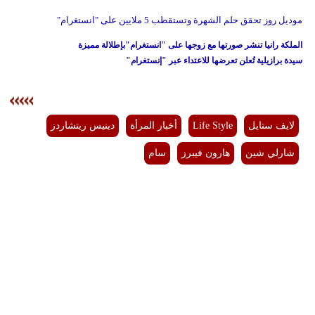
موديل روز تحقق حلم الشهرة وتستقطب 5 ملايين على "انستغرام"
الملكة رانيا تنشر صورتها مع زوجها على "انستغرام"بإطلالة مميزة
سيدة برازيلية تُعلن تعرضها للاعتداء عبر "إنستغرام"
لايف ستايل
Life Style
أخبار المرأة
دينيس ريتشاردز
شارلي شين
هارون فيبرز
سام