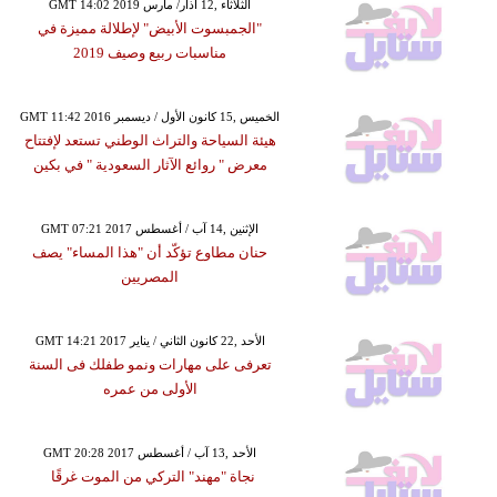
GMT 14:02 2019 الثلاثاء ,12 آذار/ مارس
"الجمبسوت الأبيض" لإطلالة مميزة في
مناسبات ربيع وصيف 2019
GMT 11:42 2016 الخميس ,15 كانون الأول / ديسمبر
هيئة السياحة والتراث الوطني تستعد لإفتتاح
معرض " روائع الآثار السعودية " في بكين
GMT 07:21 2017 الإثنين ,14 آب / أغسطس
حنان مطاوع تؤكّد أن "هذا المساء" يصف
المصريين
GMT 14:21 2017 الأحد ,22 كانون الثاني / يناير
تعرفى على مهارات ونمو طفلك فى السنة
الأولى من عمره
GMT 20:28 2017 الأحد ,13 آب / أغسطس
نجاة "مهند" التركي من الموت غرقًا