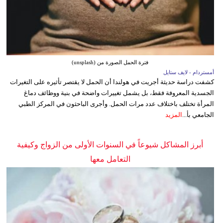
فترة الحمل الصورة من (unsplash)
أمستردام - لايف ستايل
كشفت دراسة حديثة أجريت في هولندا أن الحمل لا يقتصر تأثيره على التغيرات
الجسدية المعروفة فقط، بل يشمل تغييرات واضحة في بنية ووظائف دماغ
المرأة تختلف باختلاف عدد مرات الحمل. وأجرى الباحثون في المركز الطبي
الجامعي بأ...
المزيد
أبرز المشاكل شيوعاً في السنوات الأولى من الزواج وكيفية
التعامل معها