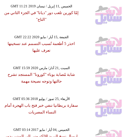
GMT 11:21 2019 الخميس ,11 إبريل / نيسان
إمّا كورين تلعب دور "ديانا" في الجزء الثاني من
"التاج"
GMT 22:22 2020 الجمعة ,15 أيار / مايو
احذر 5 أطعمة تُسبب التسمم عند تسخينها
تعرف عليها
GMT 15:59 2020 السبت ,21 آذار/ مارس
شابة مُصابة بوباء "كورونا" المستجد تشرح
حالتها وتوجه نصيحة مهمة
GMT 05:36 2018 الأربعاء ,25 تموز / يوليو
سفارة بريطانيا تنفي خبر فتح باب الهجرة أمام
النساء المصريات
GMT 03:14 2017 الخميس ,04 أيار / مايو
إرسال نسخ البريد الإلكتروني إلى المدير يدمر