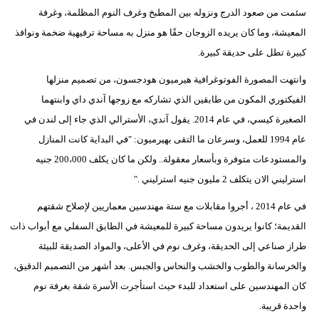
سئمت من صعود الدرج ونزوله بين المطبخ وغرف النوم المظلمة، وغرفة
المعيشة، وما كان يريده الزوجان حقًا هو منزل به مساحة ترفيهية ضخمة ونوافذ
كبيرة تطل على حديقة كبيرة.
وانتهت المصورة الفوتوغرافية هيرميون هودجسون، من تصميم منزلها
الفيكتوري المكون من طابقين الذي تشاركه مع زوجها آندي داي وابنتهما
الصغيرة كيسي، في عام 2014. يقول آندي، الأسترالي الذي جاء إلى لندن في
عام 1994 للعمل، وسرعان ما التقى بهيرميون: "في البداية كانت المنازل
والمستودعات متوفرة وبأسعار معقولة.. ولكن ما كان يكلف 200،000 جنيه
استرليني الان يتكلف 2 مليون جنيه استرليني ."
في عام 2014 ، أجروا مقابلات مع ستة مهندسين معماريين لإصلاح شقتهم
القديمة؛ كانوا يريدون مساحة كبيرة للمعيشة في الطابق السفلي مع أبواب ذات
طراز صناعي إلى الحديقة، وغرف نوم في الأعلى، والمواد الصديقة للبيئة
والخرسانة والطوب والخشب والنحاس والجبس. بعد أشهر من التصميم الدقيق،
كان المهندسين على استعداد للبدء حيث استأجرت الأسرة شقة بغرفة نوم
واحدة قريبة.