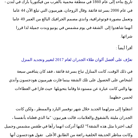
تاريخ بناءه إلى عام 1860 في منطقة محمية بالقرب من فيكتوريا بارك في لندن -
في عام 2006 بسرعة فائقة. وقال الزوجان، هيرميون التي تبلغ الآن 44 عاما
وتعمل مصورة فوتوغرافية، واندي مصمم الجرافيك البالغ من العمر 49 عاما
أنهما شاهدوا إلى الشقة في يوم مشمس في يونيو وبدت جميلة لذا قررا
شرائها.
أقرأ أيضاً :
تعرَّف على أفضل ألوان طلاء الجدران لعام 2017 لتغيير وتجديد المنزل
في ذلك الوقت، كانت المنازل تباع بسرعة فائقة ، فقد كان يتنافس سبعة
أشخاص على الحصول على تلك الشقة بينما فازت هيرميون هودجسون وأندي
بها والتي كانت عبارة عن مستودعا وقاما بتحويلها حيث فازا في العطاءات
لحسن حظهما.
انتقلوا إلى منزلهما الجديد خلال شهر نوفمبر البارد والممطر ، ولكن كانت
الجدران مليئة بالشقوق والعلامات، قالت هيرنيون: "ما الذي فعلناه بأنفسنا ،
كيف اخترنا مثل هذه الشقة؟" لكنها أدركت انهما رآها في طقس مشمس وجميل
وكانت مناظر الحديقة الخلفية رائعة من الطابق الأعلى. تقول هودجسون أنها