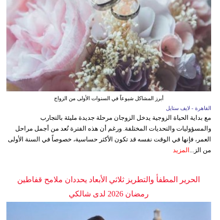
أبرز المشاكل شيوعاً في السنوات الأولى من الزواج
القاهرة - لايف ستايل
مع بداية الحياة الزوجية يدخل الزوجان مرحلة جديدة مليئة بالتجارب
والمسؤوليات والتحديات المختلفة. ورغم أن هذه الفترة تُعد من أجمل مراحل
العمر، فإنها في الوقت نفسه قد تكون الأكثر حساسية، خصوصاً في السنة الأولى
من الز...
المزيد
الحرير المطفأ والتطريز ثلاثي الأبعاد يحددان ملامح قفاطين
رمضان 2026 لدى شالكي