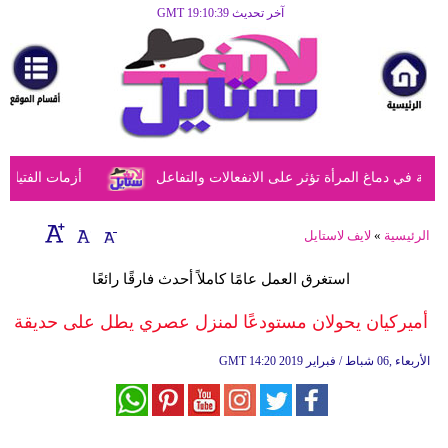
آخر تحديث GMT 19:10:39
الرئيسية
مرأة
أزياء
أزياء
في دماغ المرأة تؤثر على الانفعالات والتفاعل
أزمات الفتيات ف
إسلامية
فن
الرئيسية
»
لايف لاستايل
ديكور
استغرق العمل عامًا كاملاً أحدث فارقًا رائعًا
صحة
أميركيان يحولان مستودعًا لمنزل عصري يطل على حديقة
سياحة
14:20 2019 الأربعاء ,06 شباط / فبراير
GMT
وسفر
أبراج