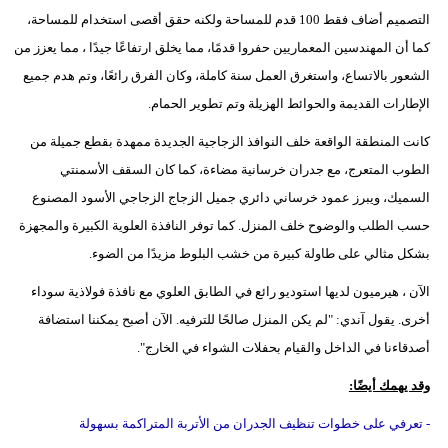
التصميم أضاف فقط 100 قدم للمساحة ولكنه حقق أقصى استخدام للمساحة،
كما أن المهندسين المعماريين حفروا قدمًا، مما يخلق ارتفاعًا جيدًا ، مما يعزز من
الشعور بالاتساع، واستغرق العمل سنة كاملة، وكان الفرق رائعًا، وتم هدم جميع
الإطارات القديمة والحوائط الهزيلة وتم تطوير الحمام.
كانت المنطقة الواقعة خلف النوافذ الزجاجية الجديدة ممهدة بقطع جميلة من
الطوب المتعرج، مع جدران خرسانية مضاءة، كما كان السقف الأسمنتي
السميك، ويبرز عمود خرساني دائري جميل الزجاج الزجاجي الأسود المصنوع
حسب الطلب والوضوح خلف المنزل. كما توفر النافذة العلوية الكبيرة والمجهزة
بشكل مثالي على طاولة كبيرة من خشب البلوط مزيدًا من الضوء.
الآن ، هيرميون لديها استوديو رائع في الطابق العلوي مع نافذة فولاذية سوداء
أخرى. يقول آندي: "لم يكن المنزل صالحًا للترفيه. الآن أصبح يمكننا استضافة
أصدقاءنا في الداخل والقيام بحفلات الشواء في الخارج".
وقد يهمك أيضًا:
- تعرفي على خطوات تنظيف الجدران من الأتربة المتراكمة بسهولة