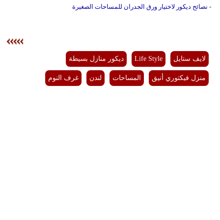
- نصائح ديكور لاختيار ورق الجدران للمساحات الصغيرة
لايف ستايل
Life Style
ديكور منازل بسيطة
منزل فيكتوري أنيق
المساحات
لندن
غرف النوم