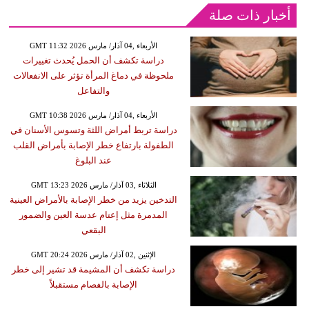
أخبار ذات صلة
GMT 11:32 2026 الأربعاء ,04 آذار/ مارس
دراسة تكشف أن الحمل يُحدث تغييرات
ملحوظة في دماغ المرأة تؤثر على الانفعالات
والتفاعل
GMT 10:38 2026 الأربعاء ,04 آذار/ مارس
دراسة تربط أمراض اللثة وتسوس الأسنان في
الطفولة بارتفاع خطر الإصابة بأمراض القلب
عند البلوغ
GMT 13:23 2026 الثلاثاء ,03 آذار/ مارس
التدخين يزيد من خطر الإصابة بالأمراض العينية
المدمرة مثل إعتام عدسة العين والضمور
البقعي
GMT 20:24 2026 الإثنين ,02 آذار/ مارس
دراسة تكشف أن المشيمة قد تشير إلى خطر
الإصابة بالفصام مستقبلاً