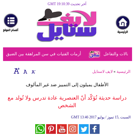
آخر تحديث GMT 19:10:39
الرئيسية
مرأة
أزياء
أزياء
عالات والتفاعل
أزمات الفتيات في سن المراهقة بين الضيق النفس
إسلامية
فن
الرئيسية
»
لايف لاستايل
ديكور
الأطفال يميلون إلى التمييز ضد غير المألوف
صحة
دراسة حديثة تُؤكّد أنّ العنصرية عادة تدرس ولا تُولد مع
الشخص
سياحة
وسفر
13:46 2017 السبت ,15 تموز / يوليو
GMT
أبراج