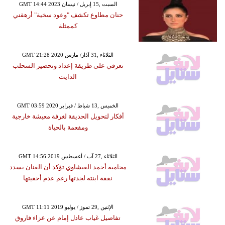
GMT 14:44 2023 السبت ,15 إبريل / نيسان
حنان مطاوع تكشف "وعود سخية" أرهقني
كممثلة
GMT 21:28 2020 الثلاثاء ,31 آذار/ مارس
تعرفي على طريقة إعداد وتحضير السحلب
الدايت
GMT 03:59 2020 الخميس ,13 شباط / فبراير
أفكار لتحويل الحديقة لغرفة معيشة خارجية
ومفعمة بالحياة
GMT 14:56 2019 الثلاثاء ,27 آب / أغسطس
محامية أحمد الفيشاوي تؤكد أن الفنان يسدد
نفقة ابنته لجدتها رغم عدم أحقيتها
GMT 11:11 2019 الإثنين ,29 تموز / يوليو
تفاصيل غياب عادل إمام عن عزاء فاروق