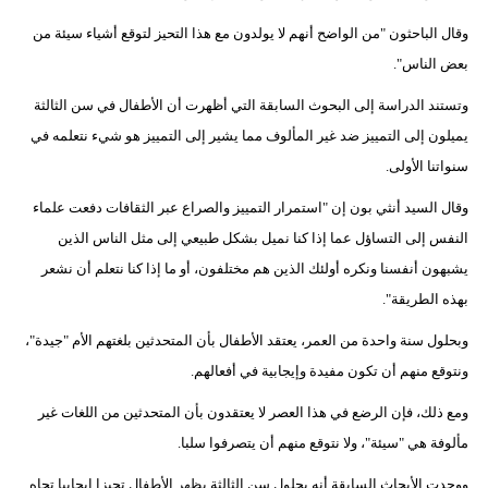
وقال الباحثون "من الواضح أنهم لا يولدون مع هذا التحيز لتوقع أشياء سيئة من
بعض الناس".
وتستند الدراسة إلى البحوث السابقة التي أظهرت أن الأطفال في سن الثالثة
يميلون إلى التمييز ضد غير المألوف مما يشير إلى التمييز هو شيء نتعلمه في
سنواتنا الأولى.
وقال السيد أنثي بون إن "استمرار التمييز والصراع عبر الثقافات دفعت علماء
النفس إلى التساؤل عما إذا كنا نميل بشكل طبيعي إلى مثل الناس الذين
يشبهون أنفسنا ونكره أولئك الذين هم مختلفون، أو ما إذا كنا نتعلم أن نشعر
بهذه الطريقة".
وبحلول سنة واحدة من العمر، يعتقد الأطفال بأن المتحدثين بلغتهم الأم "جيدة"،
ونتوقع منهم أن تكون مفيدة وإيجابية في أفعالهم.
ومع ذلك، فإن الرضع في هذا العصر لا يعتقدون بأن المتحدثين من اللغات غير
مألوفة هي "سيئة"، ولا نتوقع منهم أن يتصرفوا سلبا.
ووجدت الأبحاث السابقة أنه بحلول سن الثالثة يظهر الأطفال تحيزا إيجابيا تجاه