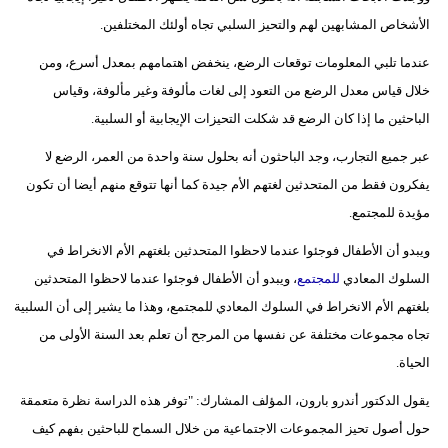
الأشخاص المشابهين لهم والتحيز السلبي تجاه أولئك المختلفين.
عندما تلبي المعلومات توقعات الرضع، ينخفض ​​اهتمامهم بمعدل أسرع، ومن
خلال قياس معدل الرضع من التعود إلى لغات مألوفة وغير مألوفة، وقياس
الباحثين ما إذا كان الرضع قد شكلت التحيزات الإيجابية أو السلبية.
عبر جميع التجارب، وجد الباحثون أنه بحلول سنة واحدة من العمر، الرضع لا
يفكرون فقط من المتحدثين لغتهم الأم جيدة كما أنها تتوقع منهم أيضا أن تكون
مؤيدة للمجتمع.
ويبدو أن الأطفال فوجئوا عندما لاحظوا المتحدثين بلغتهم الأم الانخراط في
السلوك المعادي
للمجتمع
، ويبدو أن الأطفال فوجئوا عندما لاحظوا المتحدثين
بلغتهم الأم الانخراط في السلوك المعادي للمجتمع، وهذا ما يشير إلى أن السلبية
تجاه مجموعات مختلفة عن نفسها من المرجح أن تعلم بعد السنة الأولى من
الحياة.
يقول الدكتور أندرو بارون، المؤلف المشارك: "توفر هذه الدراسة نظرة متعمقة
حول أصول تحيز المجموعات الاجتماعية من خلال السماح للباحثين بفهم كيف