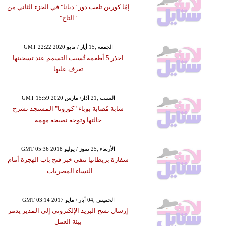
إمّا كورين تلعب دور "ديانا" في الجزء الثاني من
"التاج"
GMT 22:22 2020 الجمعة ,15 أيار / مايو
احذر 5 أطعمة تُسبب التسمم عند تسخينها
تعرف عليها
GMT 15:59 2020 السبت ,21 آذار/ مارس
شابة مُصابة بوباء "كورونا" المستجد تشرح
حالتها وتوجه نصيحة مهمة
GMT 05:36 2018 الأربعاء ,25 تموز / يوليو
سفارة بريطانيا تنفي خبر فتح باب الهجرة أمام
النساء المصريات
GMT 03:14 2017 الخميس ,04 أيار / مايو
إرسال نسخ البريد الإلكتروني إلى المدير يدمر
بيئة العمل