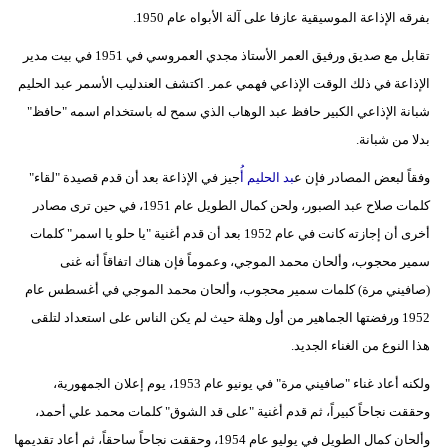
بفرقه الإذاعة الموسيقية عازفا على آلة الأبواه عام 1950.
تقابل مع صديق ورفيق العمر الأستاذ مجدي العمروسي في 1951 في بيت مدير
الإذاعة في ذلك الوقت الإذاعي فهمي عمر. اكتشف العندليب الأسمر عبد الحليم
شبانة الإذاعي الكبير حافظ عبد الوهاب الذي سمح له باستخدام اسمه "حافظ"
بدلا من شبانة.
وفقاً لبعض المصادر فإن ع
بد الحليم أُ
جيز في الإذاعة بعد أن قدم قصيدة "لقاء"
كلمات صلاح عبد الصبور، ولحن كمال الطويل عام 1951، في حين ترى مصادر
أخرى أن إجازته كانت في عام 1952 بعد أن قدم أغنية "يا حلو يا اسمر" كلمات
سمير محجوب، وألحان محمد الموجي، وعموماً فإن هناك اتفاقاً أنه غنى
(صافيني مرة) كلمات سمير محجوب، وألحان محمد الموجي في أغسطس عام
1952 ورفضتها الجماهير من أول وهلة حيث لم يكن الناس على استعداد لتلقى
هذا النوع من الغناء الجديد.
ولكنه أعاد غناء "صافيني مرة" في يونيو عام 1953، يوم إعلان الجمهورية،
وحققت نجاحاً كبيراً، ثم قدم أغنية "على قد الشوق" كلمات محمد علي أحمد،
وألحان كمال الطويل في يوليو عام 1954، وحققت نجاحاً ساحقاً، ثم أعاد تقديمها