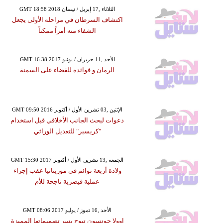
GMT 18:58 2018 الثلاثاء ,17 إبريل / نيسان
اكتشاف السرطان في مراحله الأولى يجعل
الشفاء منه أمراً ممكناً
GMT 16:38 2017 الأحد ,11 حزيران / يونيو
الرمان و فوائده للقضاء على السمنة
GMT 09:50 2016 الإثنين ,03 تشرين الأول / أكتوبر
دعوات لبحث الجانب الأخلاقي قبل استخدام
"كريسبر" للتعديل الوراثي
GMT 15:30 2017 الجمعة ,13 تشرين الأول / أكتوبر
ولادة أربعة توائم في موريتانيا عقب إجراء
عملية قيصرية ناجحة للأم
GMT 08:06 2017 الأحد ,16 تموز / يوليو
اوولا جونسون تبوح بسر تصميماتها المميزة