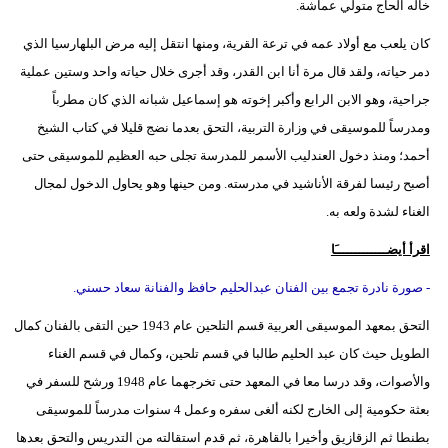
خاله الحاج متولي عماشة.
كان يلعب مع أولاد عمه في ترعة القرية، ومنها انتقل إليه مرض البلهارسيا الذي
دمر حياته، ولقد قال مرة أنا ابن القدر، وقد أجرى خلال حياته واحد وستين عملية
جراحية، وهو الابن الرابع وأكبر إخوته هو إسماعيل شبانه الذي كان مطرباً
ومدرساً للموسيقى في وزارة التربية، التحق بعدما نضج قليلا في كتاب الشيخ
أحمد؛ ومنذ دخول العندليب الأسمر للمدرسة تجلى حبه العظيم للموسيقى حتى
أصبح رئيسا لفرقة الأناشيد في مدرسته. ومن حينها وهو يحاول الدخول لمجال
الغناء لشدة ولعه به.
اقرأ أيضـــــــــــــَا
- صورة نادرة تجمع بين الفنان عبدالحليم حافظ والفنانة سعاد حسني.
التحق بمعهد الموسيقى العربية قسم التلحين عام 1943 حين التقى بالفنان كمال
الطويل حيث كان عبد الحليم طالبا في قسم تلحين، وكمال في قسم الغناء
والأصوات، وقد درسا معا في المعهد حتى تخرجهما عام 1948 ورشح للسفر في
بعثة حكومية إلى الخارج لكنه ألغى سفره وعمل 4 سنوات مدرساً للموسيقى
بطنطا ثم الزقازيق وأخيرا بالقاهرة، ثم قدم استقالته من التدريس والتحق بعدها