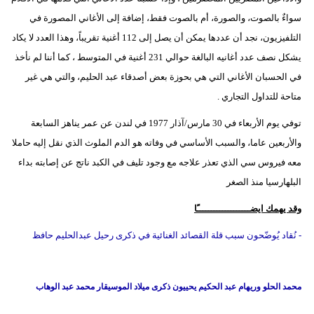
سواءٌ بالصوت، والصورة، أم بالصوت فقط، إضافة إلى الأغاني المصورة في
التلفيزيون، نجد أن عددها يمكن أن يصل إلى 112 أغنية تقريباً، وهذا العدد لا يكاد
يشكل نصف عدد أغانيه البالغة حوالي 231 أغنية في المتوسط ، كما أننا لم نأخذ
في الحسبان الأغاني التي هي بحوزة بعض أصدقاء عبد الحليم، والتي هي غير
متاحة للتداول التجاري .
توفي يوم الأربعاء في 30 مارس/آذار 1977 في لندن عن عمر يناهز السابعة
والأربعين عاما، والسبب الأساسي في وفاته هو الدم الملوث الذي نقل إليه حاملا
معه فيروس سي الذي تعذر علاجه مع وجود تليف في الكبد ناتج عن إصابته بداء
البلهارسيا منذ الصغر
وقد يهمك ايضـــــــــــــــــــًا
- نُقاد يُوضّحون سبب قلة القصائد الغنائية في ذكرى رحيل عبدالحليم حافظ
محمد الحلو وريهام عبد الحكيم يحييون ذكرى ميلاد الموسيقار محمد عبد الوهاب