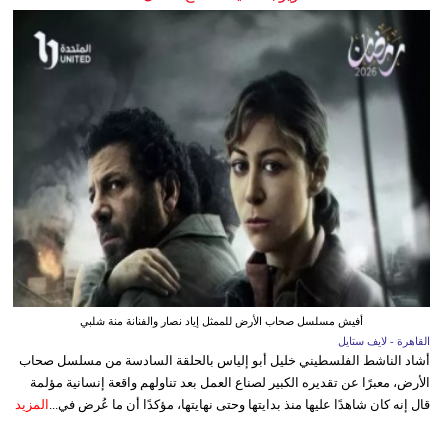
أفيش مسلسل صحاب الأرض للممثل إياد نصار والفنانة منة شلبي
القاهرة - لايف ستايل
أشاد الناشط الفلسطيني خليل أبو إلياس بالحلقة السادسة من مسلسل صحاب
الأرض، معبرًا عن تقديره الكبير لصناع العمل بعد تناولهم واقعة إنسانية مؤلمة
قال إنه كان شاهدًا عليها منذ بدايتها وحتى نهايتها، مؤكدًا أن ما عُرض في...
المزيد