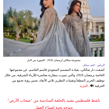
مجموعة شالكي لرمضان 2026 - الصورة من الدار
الرياض - لايف ستايل
كشفت دار شالكي، بقيادة المصمم السعودي قاسم القاسم، عن مجموعتها
الخاصة برمضان 2026، والتي تميزت بمقاربة معاصرة للأزياء الشرقية، من خلال
توظيف الحرير المطفأ وتقنيات التطريز ثلاثي الأبعاد، ضمن رؤية تجمع بين
الحرفية ا�...
المزيد
ناشط فلسطيني يشيد بالحلقة السادسة من "صحاب الأرض"
ويوجه تحية لصناع العمل