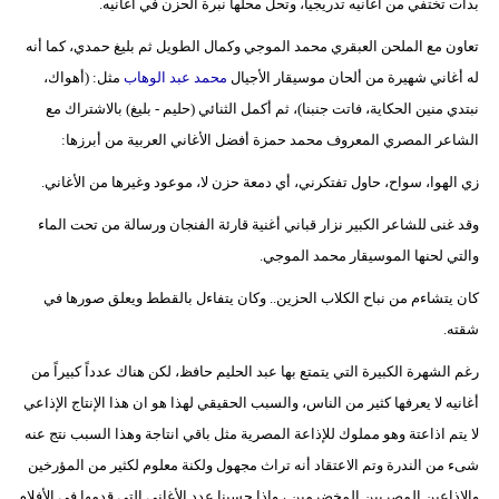
بدأت تختفي من أغانيه تدريجياً، وتحل محلها نبرة الحزن في أغانيه.
تعاون مع الملحن العبقري محمد الموجي وكمال الطويل ثم بليغ حمدي، كما أنه
له أغاني شهيرة من ألحان موسيقار الأجيال
محمد عبد الوهاب
مثل: (أهواك،
نبتدي منين الحكاية، فاتت جنبنا)، ثم أكمل الثنائي (حليم - بليغ) بالاشتراك مع
الشاعر المصري المعروف محمد حمزة أفضل الأغاني العربية من أبرزها:
زي الهوا، سواح، حاول تفتكرني، أي دمعة حزن لا، موعود وغيرها من الأغاني.
وقد غنى للشاعر الكبير نزار قباني أغنية قارئة الفنجان ورسالة من تحت الماء
والتي لحنها الموسيقار محمد الموجي.
كان يتشاءم من نباح الكلاب الحزين.. وكان يتفاءل بالقطط ويعلق صورها في
شقته.
رغم الشهرة الكبيرة التي يتمتع بها عبد الحليم حافظ، لكن هناك عدداً كبيراً من
أغانيه لا يعرفها كثير من الناس، والسبب الحقيقي لهذا هو ان هذا الإنتاج الإذاعي
لا يتم اذاعتة وهو مملوك للإذاعة المصرية مثل باقي انتاجة وهذا السبب نتج عنه
شىء من الندرة وتم الاعتقاد أنه تراث مجهول ولكنة معلوم لكثير من المؤرخين
والاذاعين المصريين المخضرمين ، وإذا حسبنا عدد الأغاني التي قدمها في الأفلام