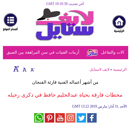
آخر تحديث GMT 19:10:39
الرئيسية
مرأة
أزياء
أزياء
الات والتفاعل
أزمات الفتيات في سن المراهقة بين الضيق النفسي
إسلامية
فن
الرئيسية
»
لايف لاستايل
ديكور
من أشهر أعماله الفنية قارئة الفنجان
صحة
محطات فارقة بحياة عبدالحليم حافظ في ذكرى رحيله
سياحة
13:22 2019 الأحد ,31 آذار/ مارس
GMT
وسفر
أبراج