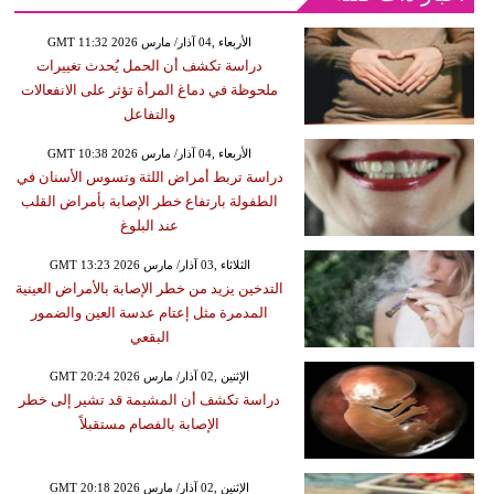
GMT 11:32 2026 الأربعاء ,04 آذار/ مارس
دراسة تكشف أن الحمل يُحدث تغييرات
ملحوظة في دماغ المرأة تؤثر على الانفعالات
والتفاعل
GMT 10:38 2026 الأربعاء ,04 آذار/ مارس
دراسة تربط أمراض اللثة وتسوس الأسنان في
الطفولة بارتفاع خطر الإصابة بأمراض القلب
عند البلوغ
GMT 13:23 2026 الثلاثاء ,03 آذار/ مارس
التدخين يزيد من خطر الإصابة بالأمراض العينية
المدمرة مثل إعتام عدسة العين والضمور
البقعي
GMT 20:24 2026 الإثنين ,02 آذار/ مارس
دراسة تكشف أن المشيمة قد تشير إلى خطر
الإصابة بالفصام مستقبلاً
GMT 20:18 2026 الإثنين ,02 آذار/ مارس