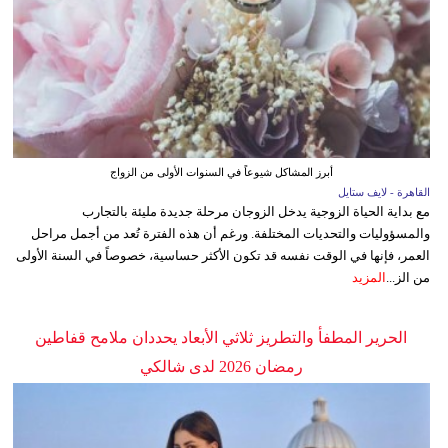
أبرز المشاكل شيوعاً في السنوات الأولى من الزواج
القاهرة - لايف ستايل
مع بداية الحياة الزوجية يدخل الزوجان مرحلة جديدة مليئة بالتجارب
والمسؤوليات والتحديات المختلفة. ورغم أن هذه الفترة تُعد من أجمل مراحل
العمر، فإنها في الوقت نفسه قد تكون الأكثر حساسية، خصوصاً في السنة الأولى
من الز...
المزيد
الحرير المطفأ والتطريز ثلاثي الأبعاد يحددان ملامح قفاطين
رمضان 2026 لدى شالكي