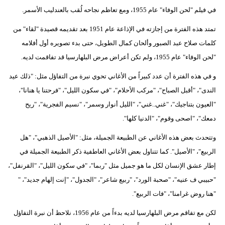
في فيلم "لحن الوفاء" عام 1955، ومع تعاظم نجاحه لُقب بالعندليب الأسمر.
تمتد هذه الفترة من إجازته في الإذاعة عام 1951 بعد تقديمه قصيدة "لقاء" من
كلمات صلاح عبد الصبور وألحان كمال الطويل، حتى بدء تصويره أول أفلامه
"لحن الوفاء" عام 1955، ولم تكن أعراض مرض البلهارسيا قد تفاقمت لديه.
و في هذه الفترة أن عدد كبيراً من الأغاني تحوي نبرة من التفاؤل مثل: "ذلك عيد
الندى"، "أقبل الصباح"، "مركب الأحلام"، "في سكون الليل"، "فرحتنا يا هنانا"،
"العيون بتناجيك"، "غني..غني"، "الليل أنوار وسمر"، "نسيم الفجرية"، "ريح
دمعك"، "اصحى وقوم"، "الدنيا كلها".
وتتحدث بعض هذه الأغاني عن الطبيعة الجميلة، مثل: "الأصيل الذهبي"، "هل
الربيع"، "الأصيل". كما تتناول بعض الأغاني العاطفية ذكر الطبيعة الجميلة في
إطار عشق الإنسان لكل ما هو جميل مثل "ربما"، "في سكون الليل"، "القرنفل"،
"حبيبي ف عنيه"، "صحبة الورد"، "ربيع شاعر"، "الجدول"، "إنت إلهام جديد"، "
"هنا روض غرامنا"، "فات الربيع".
لكن مع تفاقم مرض البلهارسيا لديه بدءاً من عام 1956، نلاحظ أن نبرة التفاؤل