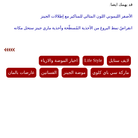
قد يهمك ايضا:
الأصفر الليموني اللون المثالي للمناكير مع إطلالات الجينز
انقراضُ نمط البروغ من الأحذية المُسطّحة وأحذية ماري جينز ستحل مكانه
لايف ستايل
Life Style
اخبار الموضة والازياء
ماركة سي باي كلوي
موضة الجينز
الفساتين
عارضات بالمان