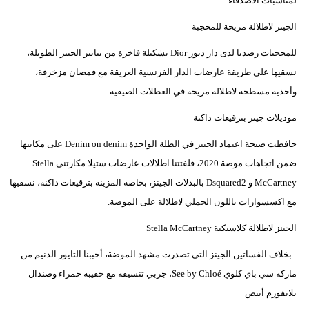
لمناسبات الأصدقاء.
الجينز لاطلالة مريحة للمحجبة
للمحجبات رصدنا لدى دار ديور Dior تشكيلة فاخرة من تنانير الجينز الطويلة،
نسقيها على طريقة عارضات الدار الفرنسية العريقة مع قمصان مزخرفة،
وأحذية مسطحة لاطلالة مريحة في العطلات الصيفية.
موديلات جينز بترقيعات داكنة
حافظت صيحة اعتماد الجينز في الطلة الواحدة Denim on denim على مكانتها
ضمن اتجاهات موضة 2020، فلفتتنا اطلالات عارضات ستيلا مكارتني Stella
McCartney و Dsquared2 بالبدلات الجينز، بخاصة المزينة بترقيعات داكنة، نسقيها
مع اكسسوارات باللون الجملي لاطلالة على الموضة.
الجينز لاطلالة كلاسيكية Stella McCartney
- بخلاف الفساتين الجينز التي تصدرت مشهد الموضة، أحببنا التايور الدنيم من
ماركة سي باي كلوي See by Chloé، جربي تنسيقه مع حقيبة حمراء وصندال
بلاتفورم أبيض