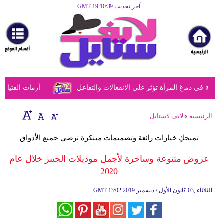
آخر تحديث GMT 19:10:39
الرئيسية
مرأة
أزياء
أزياء
في دماغ المرأة تؤثر على الانفعالات والتفاعل
أزمات الفتيات في
إسلامية
فن
الرئيسية
»
لايف لاستايل
ديكور
تمنحكِ خيارات رائعة وتصميمات مبتكرة ترضي جميع الأذواق
صحة
عروض متنوعة وساحرة لأجمل موديلات الجينز خلال عام
2020
سياحة
وسفر
13:02 2019 الثلاثاء ,03 كانون الأول / ديسمبر
GMT
أبراج