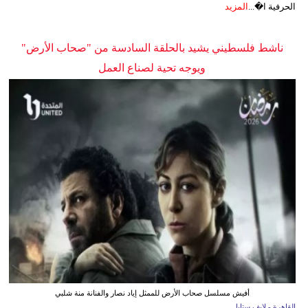
الحرفية ا�...
المزيد
ناشط فلسطيني يشيد بالحلقة السادسة من "صحاب الأرض"
ويوجه تحية لصناع العمل
أفيش مسلسل صحاب الأرض للممثل إياد نصار والفنانة منة شلبي
القاهرة - لايف ستايل