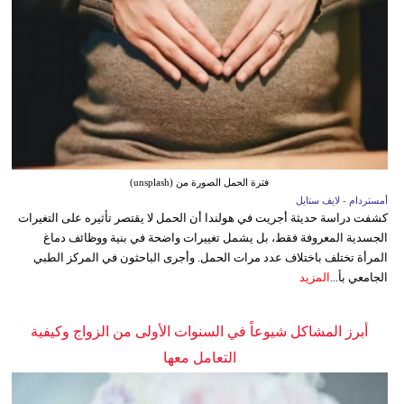
فترة الحمل الصورة من (unsplash)
أمستردام - لايف ستايل
كشفت دراسة حديثة أجريت في هولندا أن الحمل لا يقتصر تأثيره على التغيرات
الجسدية المعروفة فقط، بل يشمل تغييرات واضحة في بنية ووظائف دماغ
المرأة تختلف باختلاف عدد مرات الحمل. وأجرى الباحثون في المركز الطبي
الجامعي بأ...
المزيد
أبرز المشاكل شيوعاً في السنوات الأولى من الزواج وكيفية
التعامل معها