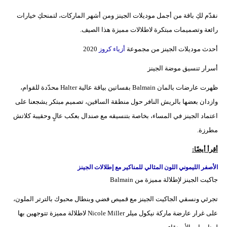
نقدّم لكِ باقة من أجمل موديلات الجينز ومن أشهر الماركات، لتمنحكِ خيارات
رائعة وتصميمات مبتكرة لاطلالات مميزة هذا الصيف.
أحدث موديلات الجينز من مجموعة
أزياء كروز
2020
أسرار تنسيق موضة الجينز
ظهرت عارضات بالمان Balmain بفساتين بياقة عالية Halter محدّدة للقوام،
وازدان بعضها بالريش النافر حول منطقة الساقين، تصميم مبتكر يشجعنا على
اعتماد الجينز في المساء، بخاصة بتنسيقه مع صندال بعكب عالٍ وحقيبة كلاتش
مطرزة.
أقرأ أيضًا:
الأصفر الليموني اللون المثالي للمناكير مع إطلالات الجينز
جاكيت الجينز لإطلالة مميزة من Balmain
تجرئي ونسقي الجاكيت الجينز مع قميص فضي وبنطال محبوك بالترتر الملون،
على غرار عارضة ماركة نيكول ميلر Nicole Miller لاطلالة مميزة تتوجهين بها