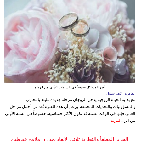
أبرز المشاكل شيوعاً في السنوات الأولى من الزواج
القاهرة - لايف ستايل
مع بداية الحياة الزوجية يدخل الزوجان مرحلة جديدة مليئة بالتجارب
والمسؤوليات والتحديات المختلفة. ورغم أن هذه الفترة تُعد من أجمل مراحل
العمر، فإنها في الوقت نفسه قد تكون الأكثر حساسية، خصوصاً في السنة الأولى
من الز...
المزيد
الحرير المطفأ والتطريز ثلاثي الأبعاد يحددان ملامح قفاطين