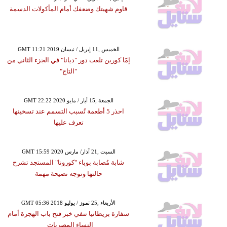
قاوم شهيتك وضعفك أمام المأكولات الدسمة
GMT 11:21 2019 الخميس ,11 إبريل / نيسان
إمّا كورين تلعب دور "ديانا" في الجزء الثاني من
"التاج"
GMT 22:22 2020 الجمعة ,15 أيار / مايو
احذر 5 أطعمة تُسبب التسمم عند تسخينها
تعرف عليها
GMT 15:59 2020 السبت ,21 آذار/ مارس
شابة مُصابة بوباء "كورونا" المستجد تشرح
حالتها وتوجه نصيحة مهمة
GMT 05:36 2018 الأربعاء ,25 تموز / يوليو
سفارة بريطانيا تنفي خبر فتح باب الهجرة أمام
النساء المصريات