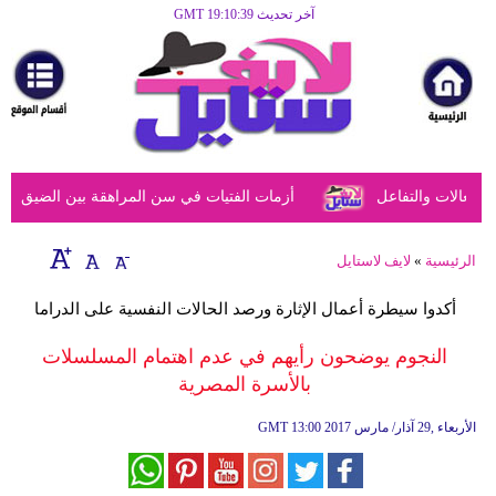
آخر تحديث GMT 19:10:39
الرئيسية
مرأة
أزياء
أزياء
عالات والتفاعل
أزمات الفتيات في سن المراهقة بين الضيق النفس
إسلامية
فن
الرئيسية
»
لايف لاستايل
ديكور
أكدوا سيطرة أعمال الإثارة ورصد الحالات النفسية على الدراما
صحة
النجوم يوضحون رأيهم في عدم اهتمام المسلسلات
بالأسرة المصرية
سياحة
وسفر
13:00 2017 الأربعاء ,29 آذار/ مارس
GMT
أبراج