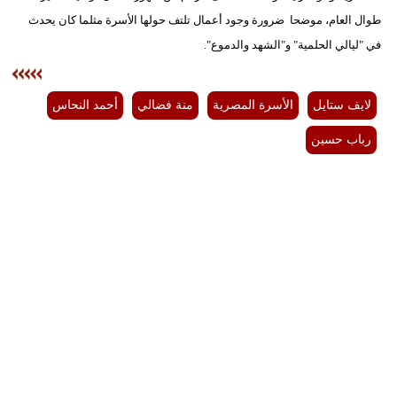
طوال العام، موضحا ضرورة وجود أعمال تلتف حولها الأسرة مثلما كان يحدث
في "ليالي الحلمية" و"الشهد والدموع".
لايف ستايل
الأسرة المصرية
منة فضالي
أحمد النحاس
رباب حسين