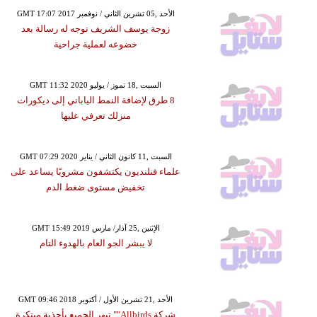
GMT 17:07 2017 الأحد ,05 تشرين الثاني / نوفمبر
زوجة يوسف الشريف توجه له رسالة بعد
خضوعه لعملية جراحية
GMT 11:32 2020 السبت ,18 تموز / يوليو
8 طرق لإضافة النمط الياباني إلى ديكورات
منزلك تعرفي عليها
GMT 07:29 2020 السبت ,11 كانون الثاني / يناير
علماء فنلنديون يكتشفون مشروبًا يساعد على
تخفيض مستوى ضغط الدم
GMT 15:49 2019 الإثنين ,25 آذار/ مارس
لا يبشر الجو العام بالهدوء التام
GMT 09:46 2018 الأحد ,21 تشرين الأول / أكتوبر
شركة Allbirds"" تبهر الجميع بأحذية مبتكرة