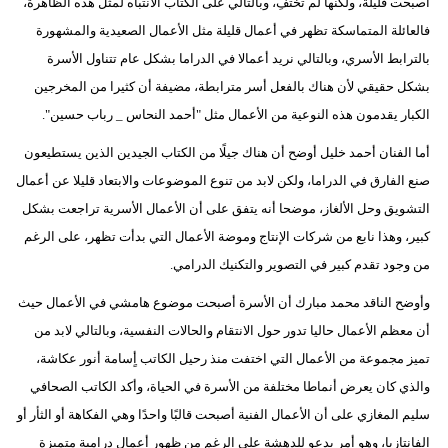
أصبحت قليلة، ولكنها لم تختفِ، وبالتالي على الكتاب الانتباه لمثل هذه الظاهرة،
فالعائلة المتماسكة تظهر في أعمال قليلة مثل الأعمال الصعيدية والمشهورة
بالترابط الأسري، وبالتالي نريد أعمالا في الدراما بشكل عام تتناول الأسرة
بشكل حقيقي لأن هناك بالفعل أسر مترابطة، مضيفة أن كثيرا من المخرجين
الكبار يقدمون هذه النوعية من الأعمال مثل "أحمد النحاس _ رباب حسين".
أما الفنان أحمد خليل أوضح أن هناك جيلًا من الكتاب الجيدين الذين يستطيعون
صنع الفارق في الدراما، ولكن لابد من تنوع الموضوعات والابتعاد قليلا عن أعمال
التشويق وحل الألغاز، موضحا أنه يتفق على أن الأعمال الأسرية تراجعت بشكل
كبير، وهذا نابع من شركات الإنتاج وموضة الأعمال التي بدأت تظهر، على الرغم
من وجود تقدم كبير في التصوير والتكنيك الدرامي.
وأوضح الناقد محمد مبارك أن الأسرة أصبحت موضوع هامشي في الأعمال حيث
أن معظم الأعمال حاليا تدور حول الانتقام والحالات النفسية، وبالتالي لابد من
تميز مجموعة من الأعمال التي اختفت منذ رحيل الكاتب أٍسامة أنور عكاشة،
والذي كان يعرض أنماطا مختلفة من الأسرة في الحياة، وأكد الكاتب الصحافي
سليم المغازي على أن الأعمال الفنية أصبحت قالبًا واحدًا وهي الفكاهة أو الثأر أو
الفانتازيا، وهو أمر يدعو للدهشة على الرغم من ظهور أعمال درامية متميزة