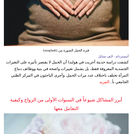
فترة الحمل الصورة من (unsplash)
أمستردام - لايف ستايل
كشفت دراسة حديثة أجريت في هولندا أن الحمل لا يقتصر تأثيره على التغيرات
الجسدية المعروفة فقط، بل يشمل تغييرات واضحة في بنية ووظائف دماغ
المرأة تختلف باختلاف عدد مرات الحمل. وأجرى الباحثون في المركز الطبي
الجامعي بأ...
المزيد
أبرز المشاكل شيوعاً في السنوات الأولى من الزواج وكيفية
التعامل معها