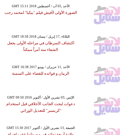
GMT 15:11 2018 الأحد ,05 آب / أغسطس
الصورة الأولى لأفيش فيلم "بيكيا" لمحمد رجب
GMT 18:58 2018 الثلاثاء ,17 إبريل / نيسان
اكتشاف السرطان في مراحله الأولى يجعل
الشفاء منه أمراً ممكناً
GMT 16:38 2017 الأحد ,11 حزيران / يونيو
الرمان و فوائده للقضاء على السمنة
GMT 09:50 2016 الإثنين ,03 تشرين الأول / أكتوبر
دعوات لبحث الجانب الأخلاقي قبل استخدام
"كريسبر" للتعديل الوراثي
GMT 15:30 2017 الجمعة ,13 تشرين الأول / أكتوبر
ولادة أربعة توائم في موريتانيا عقب إجراء