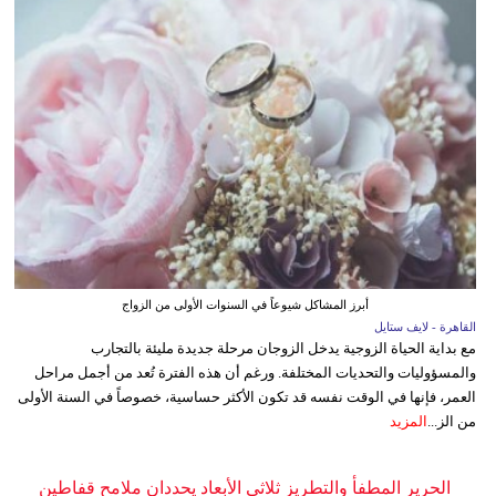
أبرز المشاكل شيوعاً في السنوات الأولى من الزواج
القاهرة - لايف ستايل
مع بداية الحياة الزوجية يدخل الزوجان مرحلة جديدة مليئة بالتجارب
والمسؤوليات والتحديات المختلفة. ورغم أن هذه الفترة تُعد من أجمل مراحل
العمر، فإنها في الوقت نفسه قد تكون الأكثر حساسية، خصوصاً في السنة الأولى
من الز...
المزيد
الحرير المطفأ والتطريز ثلاثي الأبعاد يحددان ملامح قفاطين