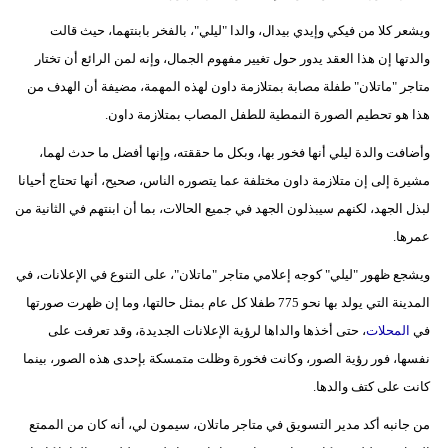
ويشعر كلا من فيكي وإيدي بيدال، والدا "ليلي"، بالفخر بابنتهما، حيث قالت
والدتها إن هذا العقد يدور حول تغيير مفهوم الجمال، وإنه لمن الرائع أن تختار
متاجر "ماتلان" طفلة مصابة بمتلازمة داون لهذه المهمة، مضيفة أن الهدف من
هذا هو تحطيم الصورة النمطية للطفل المصاب بمتلازمة داون.
وأضافت والدة ليلي أنها فخور بها، وبكل ما حققته، وإنها أفضل ما حدث لهما،
مشيرة إلى إن متلازمة داون مختلفة عما يتصوره الناس، صحيح، أنها تحتاج أحيانا
لبذل الجهد، لكنهم سيبذلون الجهد في جميع الحالات، بما أن ابنتهم في الثانية من
عمرها.
ويشجع ظهور "ليلي" كوجه إعلامي متاجر "ماتلان"، على التنوع في الإعلانات، في
المدينة التي يولد بها نحو 775 طفلا كل عام بمثل حالتها، وما إن ظهرت صورتها
في
المحلات
، حتى أخذها والداها لرؤية الإعلانات الجديدة، وقد تعرفت على
نفسها، فور رؤية الصور، وكانت فخورة وظلت متمسكة بإحدى هذه الصور، بينما
كانت على كتف والدها.
من جانبه أكد مدير التسويق في متاجر ماتلان، سيمون لي، أنه كان من الممتع