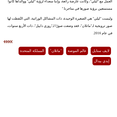
العمل مع "ليلي"، وكانت عارضة رائعة، وإننا سعداء لرؤية "ليلي" ووالداها كانوا
مستمتعين برؤية صورها في متاجرنا."
وليست "ليلي" هي الصغيرة الوحيدة، ذات المشاكل الوراثية، التي التُقطت لها
صور ترويجية لـ"ماتلان"، فقد وضعت صورًا لـ"روزي داييل"، ذات الأربع سنوات،
في عام 2016.
لايف ستايل
عالم الموضة
"ماتلان"
المملكة المتحدة
إيدي بيدال