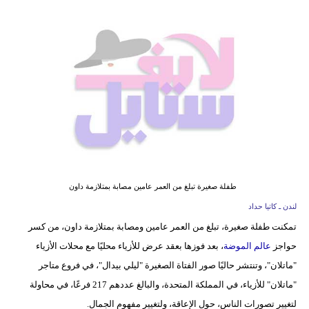
فيديو
مدوَنات
مشاكل
وحلول
طفلة صغيرة تبلغ من العمر عامين مصابة بمتلازمة داون
لندن ـ كاتيا حداد
تمكنت طفلة صغيرة، تبلغ من العمر عامين ومصابة بمتلازمة داون، من كسر
حواجز
عالم الموضة
، بعد فوزها بعقد عرض للأزياء محليًا مع محلات الأزياء
"ماتلان"، وتنتشر حاليًا صور الفتاة الصغيرة "ليلي بيدال"، في فروع متاجر
"ماتلان" للأزياء، في المملكة المتحدة، والبالغ عددهم 217 فرعًا، في محاولة
لتغيير تصورات الناس، حول الإعاقة، ولتغيير مفهوم الجمال.