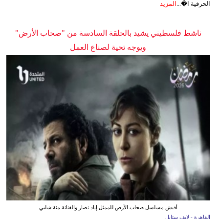
الحرفية ا�...
المزيد
ناشط فلسطيني يشيد بالحلقة السادسة من "صحاب الأرض"
ويوجه تحية لصناع العمل
أفيش مسلسل صحاب الأرض للممثل إياد نصار والفنانة منة شلبي
القاهرة - لايف ستايل