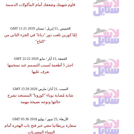
قاوم شهيتك وضعفك أمام المأكولات الدسمة
GMT 11:21 2019 الخميس ,11 إبريل / نيسان
إمّا كورين تلعب دور "ديانا" في الجزء الثاني من
"التاج"
GMT 22:22 2020 الجمعة ,15 أيار / مايو
احذر 5 أطعمة تُسبب التسمم عند تسخينها
تعرف عليها
GMT 15:59 2020 السبت ,21 آذار/ مارس
شابة مُصابة بوباء "كورونا" المستجد تشرح
حالتها وتوجه نصيحة مهمة
GMT 05:36 2018 الأربعاء ,25 تموز / يوليو
سفارة بريطانيا تنفي خبر فتح باب الهجرة أمام
النساء المصريات