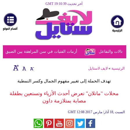
آخر تحديث GMT 19:10:39
الرئيسية
مرأة
أزياء
أزياء
عالات والتفاعل
أزمات الفتيات في سن المراهقة بين الضيق النفس
إسلامية
فن
الرئيسية
»
لايف لاستايل
ديكور
تهدف الحملة إلى تغيير مفهوم الجمال وكسر النمطية
صحة
محلات "ماتلان" تعرض أحدث الأزياء وتستعين بطفلة
مصابة بمتلازمة داون
سياحة
وسفر
12:08 2017 السبت ,18 آذار/ مارس
GMT
أبراج