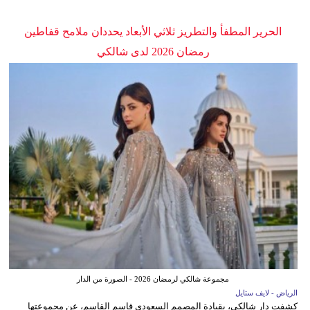
الحرير المطفأ والتطريز ثلاثي الأبعاد يحددان ملامح قفاطين
رمضان 2026 لدى شالكي
مجموعة شالكي لرمضان 2026 - الصورة من الدار
الرياض - لايف ستايل
كشفت دار شالكي، بقيادة المصمم السعودي قاسم القاسم، عن مجموعتها