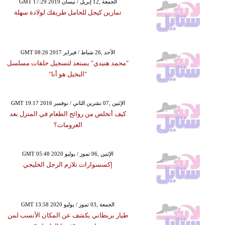
GMT 17:29 2019 الجمعة ,12 إبريل / نيسان
تمارين كيجل للحامل طريقك لولادة سهلة
GMT 08:26 2017 الأحد ,26 شباط / فبراير
"محمد هنيدي" يستعد لتسجيل حلقات مسلسل
"البخيل هو أنا"
GMT 19:17 2016 الإثنين ,07 تشرين الثاني / نوفمبر
كيف أتخلص من روائح الطعام في المنزل بعد
العزومات؟
GMT 05:48 2020 الإثنين ,06 تموز / يوليو
إكسسوارات تلازم الرجل الخليجي
GMT 13:58 2020 الجمعة ,03 تموز / يوليو
طيار بريطاني يكشف عن المكان الأنسب لمن