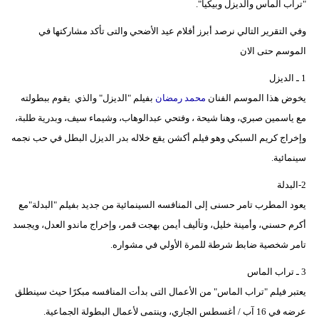
"تراب الماس والديزل وبيكيا".
وفي التقرير التالي نرصد أبرز أفلام عيد الأضحي والتى تأكد مشاركتها في
الموسم حتى الان
1 ـ الديزل
يخوض هذا الموسم الفنان
محمد رمضان
بفيلم "الديزل" والذي يقوم ببطولته
مع ياسمين صبري، وهنا شيحة ، وفتحي عبدالوهاب، وشيماء سيف، وبدرية طلبة،
وإخراج كريم السبكي وهو فيلم أكشن يقع خلاله بدر الديزل البطل في حب نجمه
سينمائية.
2-البدلة
يعود المطرب تامر حسنى إلى المنافسه السينمائية من جديد بفيلم "البدلة"مع
أكرم حسني، وأمينة خليل، وتأليف أيمن بهجت قمر، وإخراج ماندو العدل، ويجسد
تامر شخصية ضابط شرطة للمرة الأولي في مشواره.
3 ـ تراب الماس
يعتبر فيلم "تراب الماس" من الأعمال التى بدأت المنافسه مبكرًا حيث سينطلق
عرضه في 16 آب / أغسطس الجاري، وينتمى لأعمال البطولة الجماعية.