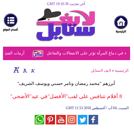
آخر تحديث GMT 19:10:39
الرئيسية
مرأة
أزياء
أزياء
في دماغ المرأة تؤثر على الانفعالات والتفاعل
أزمات الفتيات في
إسلامية
فن
الرئيسية
»
لايف لاستايل
ديكور
أبرزهم "محمد رمضان وتامر حسني ويوسف الشريف"
صحة
8 أفلام تتنافس على لقب"الأفضل"في عيد"الأضحى"
سياحة
11:53 2018 السبت ,04 آب / أغسطس
GMT
وسفر
أبراج