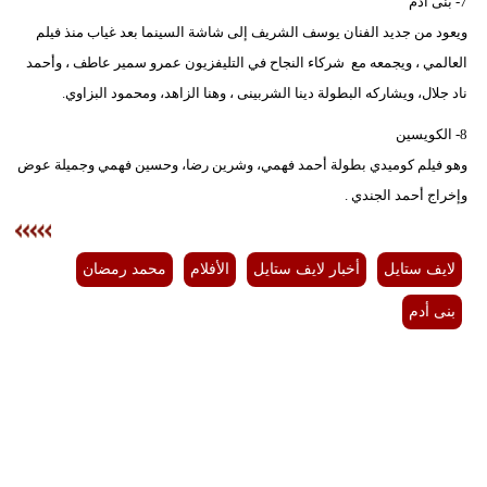
7- بنى أدم
ويعود من جديد الفنان يوسف الشريف إلى شاشة السينما بعد غياب منذ فيلم
العالمي ، ويجمعه مع شركاء النجاح في التليفزيون عمرو سمير عاطف ، وأحمد
ناد جلال، ويشاركه البطولة دينا الشربينى ، وهنا الزاهد، ومحمود البزاوي.
8- الكويسين
وهو فيلم كوميدي بطولة أحمد فهمي، وشرين رضا، وحسين فهمي وجميلة عوض
وإخراج أحمد الجندي .
لايف ستايل
أخبار لايف ستايل
الأفلام
محمد رمضان
بنى أدم