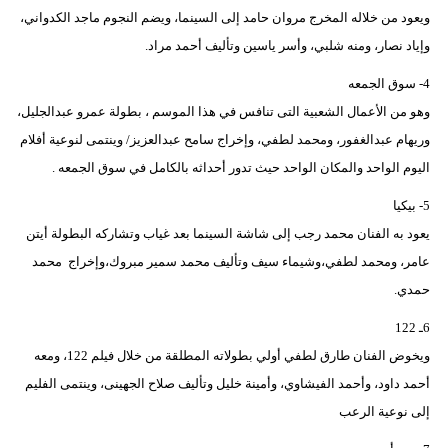
ويعود من خلاله المخرج مروان حامد إلى السينما، ويضم النجوم ماجد الكدواني،
وإياد نصار، ومنه شلبي، وأسر ياسين وتأليف أحمد مراد.
4- سوق الجمعه
وهو من الأعمال الشعبية التى تنافس في هذا الموسم ، بطولة عمرو عبدالجليل،
وريهام عبدالغفور، ومحمد لطفي، وإخراج سامح عبدالعزيز/ وينتمى لنوعية أفلام
اليوم الواحد والمكان الواحد حيث تدور أحداثه بالكامل في سوق الجمعه .
5- بيكيا
يعود به الفنان محمد رجب إلى شاشة السينما بعد غياب وتشاركه البطولة أيتن
عامر، ومحمد لطفي،وشيماء سيف وتأليف محمد سمير مبروك،وإخراج محمد
حمدي.
6ـ 122
ويخوض الفنان طارق لطفي أولي بطولاته المطلقة من خلال فيلم 122، ومعه
أحمد داود، وأحمد الفيشاوي، وأمينة خليل وتأليف صلاح الجهينى، وينتمى الفليم
إلى نوعية الرعب