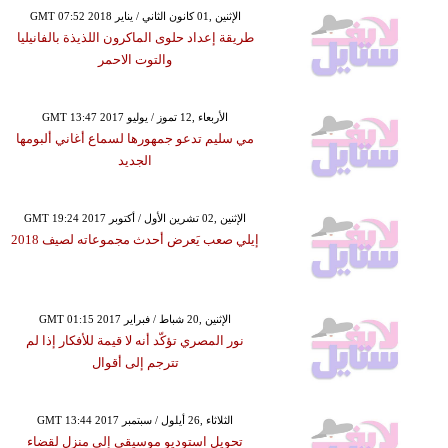
GMT 07:52 2018 الإثنين ,01 كانون الثاني / يناير
طريقة إعداد حلوى الماكرون اللذيذة بالفانيليا
والتوت الاحمر
GMT 13:47 2017 الأربعاء ,12 تموز / يوليو
مي سليم تدعو جمهورها لسماع أغاني ألبومها
الجديد
GMT 19:24 2017 الإثنين ,02 تشرين الأول / أكتوبر
إيلي صعب يَعرض أحدث مجموعاته لصيف 2018
GMT 01:15 2017 الإثنين ,20 شباط / فبراير
نور المصري تؤكّد أنه لا قيمة للأفكار إذا لم
تترجم إلى أقوال
GMT 13:44 2017 الثلاثاء ,26 أيلول / سبتمبر
تحويل استوديو موسيقي إلى منزل لقضاء