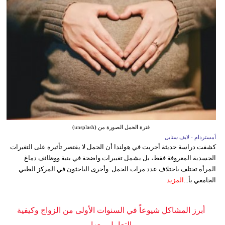
فترة الحمل الصورة من (unsplash)
أمستردام - لايف ستايل
كشفت دراسة حديثة أجريت في هولندا أن الحمل لا يقتصر تأثيره على التغيرات
الجسدية المعروفة فقط، بل يشمل تغييرات واضحة في بنية ووظائف دماغ
المرأة تختلف باختلاف عدد مرات الحمل. وأجرى الباحثون في المركز الطبي
الجامعي بأ...
المزيد
أبرز المشاكل شيوعاً في السنوات الأولى من الزواج وكيفية
التعامل معها