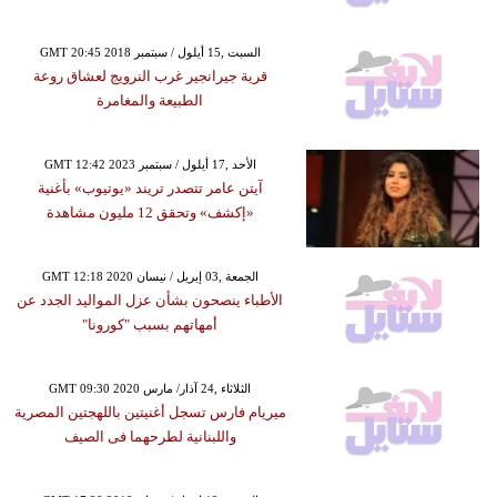
GMT 20:45 2018 السبت ,15 أيلول / سبتمبر
قرية جيرانجير غرب النرويج لعشاق روعة
الطبيعة والمغامرة
GMT 12:42 2023 الأحد ,17 أيلول / سبتمبر
آيتن عامر تتصدر تريند «يوتيوب» بأغنية
«إكشف» وتحقق 12 مليون مشاهدة
GMT 12:18 2020 الجمعة ,03 إبريل / نيسان
الأطباء ينصحون بشأن عزل المواليد الجدد عن
أمهاتهم بسبب "كورونا"
GMT 09:30 2020 الثلاثاء ,24 آذار/ مارس
ميريام فارس تسجل أغنيتين باللهجتين المصرية
واللبنانية لطرحهما فى الصيف