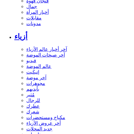
فنجان قهوة
جمال
أخبار المرأة
مقابلات
مدونات
أزياء
آخر أخبار عالم الأزياء
آخر صيحات الموضة
فيديو
عالم الموضة
إتيكيت
آخر موضة
مجوهرات
بأيديهم
مُثير
للرجال
عطرك
شعرك
مكياج ومستحضرات
أخر عروض الأزياء
جديد المحلات