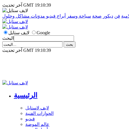
آخر تحديث GMT 19:10:39
امية
فن
ديكور
صحة
سياحة وسفر
أبراج
فيديو
مدوَنات
مشاكل وحلول
Google
لايف ستايل
البحث
آخر تحديث GMT 19:10:39
الرئيسية
لايف لاستايل
الحوارات الفنية
فيديو
عالم الموضة