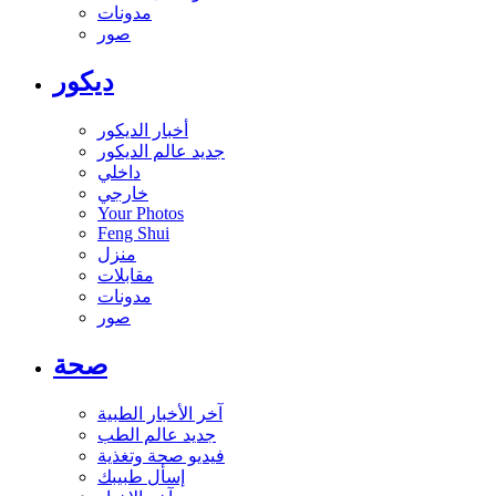
مدونات
صور
ديكور
أخبار الديكور
جديد عالم الديكور
داخلي
خارجي
Your Photos
Feng Shui
منزل
مقابلات
مدونات
صور
صحة
آخر الأخبار الطبية
جديد عالم الطب
فيديو صحة وتغذية
إسأل طبيبك