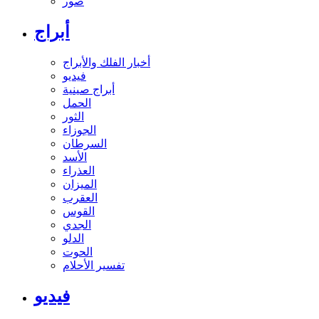
صور
أبراج
أخبار الفلك والأبراج
فيديو
أبراج صينية
الحمل
الثور
الجوزاء
السرطان
الأسد
العذراء
الميزان
العقرب
القوس
الجدي
الدلو
الحوت
تفسير الأحلام
فيديو