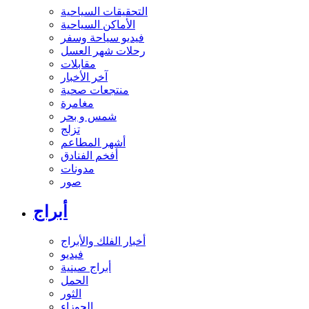
التحقيقات السياحية
الأماكن السياحية
فيديو سياحة وسفر
رحلات شهر العسل
مقابلات
آخر الأخبار
منتجعات صحية
مغامرة
شمس و بحر
تزلج
أشهر المطاعم
أفخم الفنادق
مدونات
صور
أبراج
أخبار الفلك والأبراج
فيديو
أبراج صينية
الحمل
الثور
الجوزاء