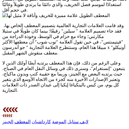
استعدادًا لموسم فصل الخريف، والذي دائمًا ما يرتدي طويلاً وغالبًا
في حجم أقل.
وقد قامت العلامات التجارية العالمية بتصميم المعطف الخاص بها،
فقد جاء تصميم العلامة " سيلين" رقيقًا؛ بينما كان طويلًا في ستيلا
مكارتني؛ وجاء مع حزام في الوسط، وخوذة الدراجة من
"فيتيمنتس"، في حين تقول العلامة "توب شوب" أن معطفها الأكثر
مبيعًا هذا العام، وستتطرح العلامة التجارية " جو أندرسون x أونيكلو"
معطف منقوش الشهر المقبل.
وعلى الرغم من ذلك، فإن هذا المعطف يرتديه أيضًا أولئك الذين لا
يتبعون "إنستغرام"، وسنرى ذلك في وسائل النقل العام في الصباح،
حيث يرتديه البعض مع الجينز، وربما مع حقيبة كتب وبدون ماكياج،
وتعتبر الإصدارات الأخيرة منه كجزء من الاتجاه الأوسع الذي يتغير
كل يوم، من كيس بالينكياغا إيكيا إلى عيدان الصدر ذات العلامات
التجارية.
لايف ستايل
الموضة
كارداشيان
المعطف
الجينز