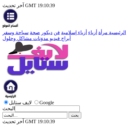
آخر تحديث GMT 19:10:39
الرئيسية
مرأة
أزياء
أزياء إسلامية
فن
ديكور
صحة
سياحة وسفر
أبراج
فيديو
مدوَنات
مشاكل وحلول
Google
لايف ستايل
البحث
آخر تحديث GMT 19:10:39