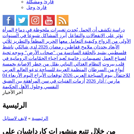
قارئ ومشكلة
قارئ وحل
دراسة تكشف أن الحمل يُحدث تغييرات ملحوظة في دماغ المرأة
تؤثر على الانفعالات والتفاعل
أبرز المشاكل شيوعاً في السنوات
الأولى من الزواج وكيفية التعامل معها
الحرير المطفأ والتطريز ثلاثي
الأبعاد يحددان ملامح قفاطين رمضان 2026 لدى شالكي
ناشط
فلسطيني يشيد بالحلقة السادسة من "صحاب الأرض" ويوجه تحية
لصناع العمل
تصميمات رخامية تُعيد إحياء الحمّامات الرومانية في
قلب بيروت
النظام الغذائي النباتي يقلل من خطر الإصابة بخمسة
أنواع من السرطان
المنظمة العربية للسياحة تدعو العالم العربي
للاحتفال بيوم السياحة العربي 2026
توقعات الأبراج اليوم الأربعاء 04
مارس / أذار 2026
أزمات الفتيات في سن المراهقة بين الضيق
النفسي وحلول الأهل الحكيمة
أخر الأخبار
الرئيسية
الرئيسية
»
لايف لاستايل
من خلال تتبع منشورات كارداشيان على