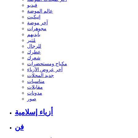
فيديو
عالم الموضة
إتيكيت
آخر موضة
مجوهرات
بأيديهم
مُثير
للرجال
عطرك
شعرك
مكياج ومستحضرات
أخر عروض الأزياء
جديد المحلات
مناسبات
مقابلات
مدونات
صور
أزياء إسلامية
فن