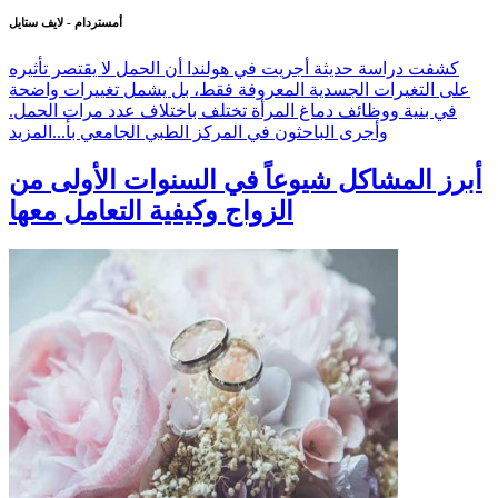
أمستردام - لايف ستايل
كشفت دراسة حديثة أجريت في هولندا أن الحمل لا يقتصر تأثيره
على التغيرات الجسدية المعروفة فقط، بل يشمل تغييرات واضحة
في بنية ووظائف دماغ المرأة تختلف باختلاف عدد مرات الحمل.
وأجرى الباحثون في المركز الطبي الجامعي بأ...
المزيد
أبرز المشاكل شيوعاً في السنوات الأولى من
الزواج وكيفية التعامل معها