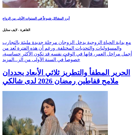
أبرز المشاكل شيوعاً في السنوات الأولى من الزواج
القاهرة - لايف ستايل
مع بداية الحياة الزوجية يدخل الزوجان مرحلة جديدة مليئة بالتجارب
والمسؤوليات والتحديات المختلفة. ورغم أن هذه الفترة تُعد من
أجمل مراحل العمر، فإنها في الوقت نفسه قد تكون الأكثر حساسية،
خصوصاً في السنة الأولى من الز...
المزيد
الحرير المطفأ والتطريز ثلاثي الأبعاد يحددان
ملامح قفاطين رمضان 2026 لدى شالكي