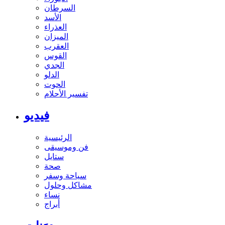
السرطان
الأسد
العذراء
الميزان
العقرب
القوس
الجدي
الدلو
الحوت
تفسير الأحلام
فيديو
الرئيسية
فن وموسيقى
ستايل
صحة
سياحة وسفر
مشاكل وحلول
نساء
أبراج