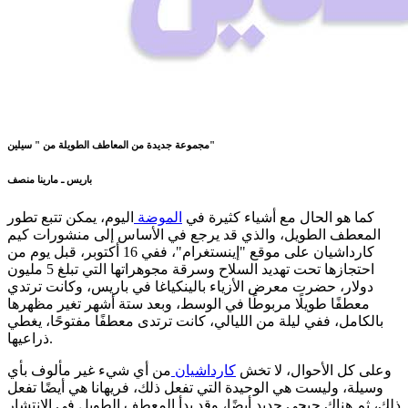
مجموعة جديدة من المعاطف الطويلة من " سيلين"
باريس ـ مارينا منصف
كما هو الحال مع أشياء كثيرة في
الموضة
اليوم، يمكن تتبع تطور
المعطف الطويل، والذي قد يرجع في الأساس إلى منشورات كيم
كارداشيان على موقع "إينستغرام"، ففي 16 أكتوبر، قبل يوم من
احتجازها تحت تهديد السلاح وسرقة مجوهراتها التي تبلغ 5 مليون
دولار، حضرت معرض الأزياء بالينكياغا في باريس، وكانت ترتدي
معطفًا طويلًا مربوطًا في الوسط، وبعد ستة أشهر تغير مظهرها
بالكامل، ففي ليلة من الليالي، كانت ترتدى معطفًا مفتوحًا، يغطي
ذراعيها.
وعلى كل الأحوال، لا تخش
كارداشيان
من أي شيء غير مألوف بأي
وسيلة، وليست هي الوحيدة التي تفعل ذلك، فريهانا هي أيضًا تفعل
ذلك، ثم هناك جيجي حديد أيضًا، وقد بدأ المعطف الطويل في الانتشار