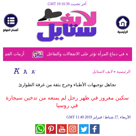
آخر تحديث GMT 19:10:39
الرئيسية
مرأة
أزياء
أزياء
في دماغ المرأة تؤثر على الانفعالات والتفاعل
أزمات الفتيات ف
إسلامية
فن
الرئيسية
»
لايف لاستايل
ديكور
تجاهل توجيهات الأطباء وخرج بثقة من غرفة الطوارئ
صحة
سكين مغروز في ظهر رجل لم يمنعه من تدخين سيجارة
في روسيا
سياحة
وسفر
11:49 2019 الأربعاء ,27 شباط / فبراير
GMT
أبراج