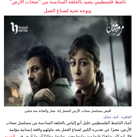
ناشط فلسطيني يشيد بالحلقة السادسة من "صحاب الأرض"
ويوجه تحية لصناع العمل
أفيش مسلسل صحاب الأرض للممثل إياد نصار والفنانة منة شلبي
القاهرة - لايف ستايل
أشاد الناشط الفلسطيني خليل أبو إلياس بالحلقة السادسة من مسلسل صحاب
الأرض، معبرًا عن تقديره الكبير لصناع العمل بعد تناولهم واقعة إنسانية مؤلمة
قال إنه كان شاهدًا عليها منذ بدايتها وحتى نهايتها، مؤكدًا أن ما عُرض في...
المزيد