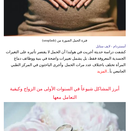
فترة الحمل الصورة من (unsplash)
أمستردام - لايف ستايل
كشفت دراسة حديثة أجريت في هولندا أن الحمل لا يقتصر تأثيره على التغيرات
الجسدية المعروفة فقط، بل يشمل تغييرات واضحة في بنية ووظائف دماغ
المرأة تختلف باختلاف عدد مرات الحمل. وأجرى الباحثون في المركز الطبي
الجامعي بأ...
المزيد
أبرز المشاكل شيوعاً في السنوات الأولى من الزواج وكيفية
التعامل معها