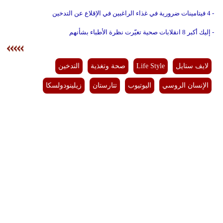
- 4 فيتامينات ضرورية في غذاء الراغبين في الإقلاع عن التدخين
- إليك أكبر 8 انقلابات صحية تغيّرت نظرة الأطباء بشأنهم
لايف ستايل
Life Style
صحة وتغذية
التدخين
الإنسان الروسي
اليوتيوب
تتارستان
زيلينودولسكا