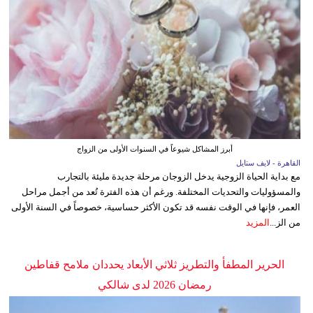
أبرز المشاكل شيوعاً في السنوات الأولى من الزواج
القاهرة - لايف ستايل
مع بداية الحياة الزوجية يدخل الزوجان مرحلة جديدة مليئة بالتجارب
والمسؤوليات والتحديات المختلفة. ورغم أن هذه الفترة تُعد من أجمل مراحل
العمر، فإنها في الوقت نفسه قد تكون الأكثر حساسية، خصوصاً في السنة الأولى
من الز...
المزيد
الحرير المطفأ والتطريز ثلاثي الأبعاد يحددان ملامح قفاطين
رمضان 2026 لدى شالكي