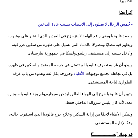
الكاميرا.
أقرأ يضًا
- خُمس الرجال لا يصلون إلى الانتصاب بسبب عادة التدخين
وصمد فالوديا وبقي رافع الهامة لا يتزحزح في الفيديو الذي انتشر على يوتيوب،
ويظهر فيه مصابًا ومضرجًا بالدماء التي تسيل على ظهره من سكين غرز فيه،
وأدخل بسببه إلى مستشفى زيلينودولسكا في جمهورية تتارستان.
ويبدو أن غرابة تصرف فالوديا لم تتمثل في جرحه المفتوح والسكين في ظهره،
بل في تجاهله لجميع توجيهات
الأطباء
وخروجه بكل ثقة وهدوء من باب غرفة
الطوارئ لباحة المستشفى.
وتبين أن فالوديا خرج إلى الهواء الطلق ليدخن سيجارة,ولم يجد فالوديا سيجارة
معه، لأنه كان يلبس سرواله الداخلي فقط.
وتمكن الأطباء لاحقًا من إزالة السكين وعلاج جرح فالوديا الذي استقرت حالته،
وفقًا لإدارة المستشفى.
قد يهمك أيضــــــــــــــــًا