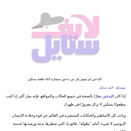
فيديو
مدوَنات
مشاكل
وحلول
التدخين لم يمنع رجل من تدخين سيجارة أثناء طعنة بسكين
موسكو - لايف ستايل
إذا كان
التدخين
ضارًا بالصحة في جميع الحالات والمواقع، فإنه ضار أكثر إذا كنت
مطعونًا بسكين لا يزال مغروزًا في ظهرك.
وباتت كل الأساطير والحكايات المنتشرة في العالم عن قوة وجلادة الإنسان
الروسي لا شيء، أمام "بطولة"، فالوديا، التي سطرها بدمه ورصدتها عدسة