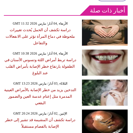
أخبار ذات صلة
GMT 11:32 2026 الأربعاء ,04 آذار/ مارس
دراسة تكشف أن الحمل يُحدث تغييرات
ملحوظة في دماغ المرأة تؤثر على الانفعالات
والتفاعل
GMT 10:38 2026 الأربعاء ,04 آذار/ مارس
دراسة تربط أمراض اللثة وتسوس الأسنان في
الطفولة بارتفاع خطر الإصابة بأمراض القلب
عند البلوغ
GMT 13:23 2026 الثلاثاء ,03 آذار/ مارس
التدخين يزيد من خطر الإصابة بالأمراض العينية
المدمرة مثل إعتام عدسة العين والضمور
البقعي
GMT 20:24 2026 الإثنين ,02 آذار/ مارس
دراسة تكشف أن المشيمة قد تشير إلى خطر
الإصابة بالفصام مستقبلاً