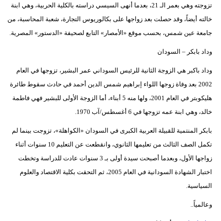
تزوجته وهي بعمر الـ 21، بعدما أنهى السيسي دراسته بالكلية الحربية، وهي ابنة
خالته أيضاً، وقد حصلت بعد زواجها على بكالوريوس التجارة، شعبة المحاسبة، من
جامعة عين شمس، بحسب موقع «الأمصار» التابع لصحيفة «الدستور» المصرية.
وداد بابكر – السودان
وداد باكبر هي الزوجة الثانية للرئيس السوداني عمر البشير، تزوجها في العام
2002 بعد وفاة زوجها اللواء إبراهيم شمس الدين أحمد في حادث سقوط طائرة
هليكوبتر في العام 2001، ولها منه 5 أبناء، أما الزوجة الأولى للبشير فهي فاطمة
خالد، وهي ابنة عمه تزوجها في 6 أغسطس/آب 1970.
بابكر المنتمية للقبيلة العربية الكبرى في السودان «الكواهلة»، تزوجت بينما لم
تكمل الصف الثالث من تعليمها الثانوي، وانقطعت عن التعليم 10 سنوات أثناء
زواجها الأول، وبعدما أصبحت سيدة أولى بـ 3 سنوات عادت للدراسة وتخطت
اختبار الشهادة السودانية في العام 2005، ثم التحقت بكلية الاقتصاد والعلوم
السياسية.
وعالمياً..