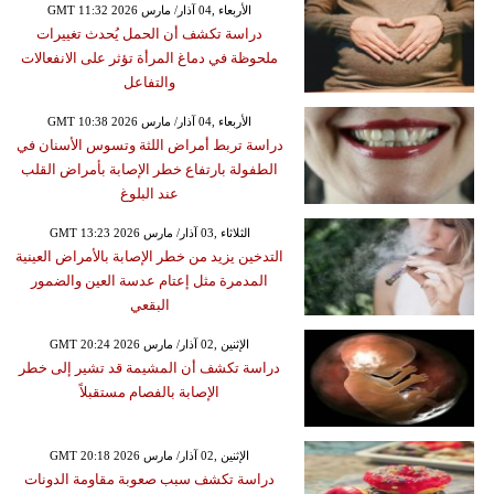
GMT 11:32 2026 الأربعاء ,04 آذار/ مارس
دراسة تكشف أن الحمل يُحدث تغييرات
ملحوظة في دماغ المرأة تؤثر على الانفعالات
والتفاعل
GMT 10:38 2026 الأربعاء ,04 آذار/ مارس
دراسة تربط أمراض اللثة وتسوس الأسنان في
الطفولة بارتفاع خطر الإصابة بأمراض القلب
عند البلوغ
GMT 13:23 2026 الثلاثاء ,03 آذار/ مارس
التدخين يزيد من خطر الإصابة بالأمراض العينية
المدمرة مثل إعتام عدسة العين والضمور
البقعي
GMT 20:24 2026 الإثنين ,02 آذار/ مارس
دراسة تكشف أن المشيمة قد تشير إلى خطر
الإصابة بالفصام مستقبلاً
GMT 20:18 2026 الإثنين ,02 آذار/ مارس
دراسة تكشف سبب صعوبة مقاومة الدونات