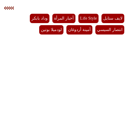
لايف ستايل
Life Style
أخبار المرأة
وداد بابكر
انتصار السيسي
أمينة أردوغان
لودميلا بوتين