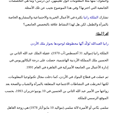
والملوك؛ منها مثلًا المعلومات حول تعليمهن، أين درسن؟ وما هي التخصصات
الجامعية التي اخترنها؟ وفي هذا الموضوع نجيب عن تلك الأسئلة.
تشارك
الملكة رانيا
بكثرة في الأعمال الخيرية والاجتماعية والمشاريع الخاصة
بالمرأة والطفل، لكن هل لهذا النشاط علاقة بالتخصص الجامعي؟
أقرأ أيضًا:
رانيا العبدالله تُؤكّد أنّها محظوظة لوجودها بجوار ملك الأردن
الملكة رانيا (مواليد 31 أغسطس/آب 1970)، عقيلة الملك عبد الله الثاني بن
الحسين ملك المملكة الأردنية الهاشمية، حصلت على درجة البكالوريوس في
إدارة الأعمال من الجامعة الأميركية في القاهرة في العام 1991.
ثم عملت في قطاع البنوك في الأردن، كما دخلت مجال تكنولوجيا المعلومات،
لكنها انخرطت في النشاطات الاجتماعية المتعلقة بالمرأة والشباب والصحة بعد
زواجها من الأمير عبد الله الثاني بن الحسين في 10 يونيو/حزيران 1993، بحسب
الموقع الرسمي للملكة.
سلمى بنّاني أو الأميرة لالة سلمى (مواليد 10 مايو/أيار 1978) هي زوجة العاهل