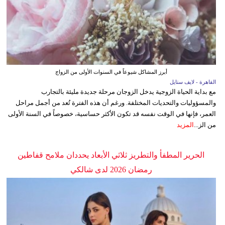
أبرز المشاكل شيوعاً في السنوات الأولى من الزواج
القاهرة - لايف ستايل
مع بداية الحياة الزوجية يدخل الزوجان مرحلة جديدة مليئة بالتجارب
والمسؤوليات والتحديات المختلفة. ورغم أن هذه الفترة تُعد من أجمل مراحل
العمر، فإنها في الوقت نفسه قد تكون الأكثر حساسية، خصوصاً في السنة الأولى
من الز...
المزيد
الحرير المطفأ والتطريز ثلاثي الأبعاد يحددان ملامح قفاطين
رمضان 2026 لدى شالكي