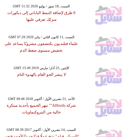
GMT 11:32 2020 السبت ,18 تموز / يوليو
8 طرق لإضافة النمط الياباني إلى ديكورات
منزلك تعرفي عليها
GMT 07:29 2020 السبت ,11 كانون الثاني / يناير
علماء فنلنديون يكتشفون مشروبًا يساعد على
تخفيض مستوى ضغط الدم
GMT 15:49 2019 الإثنين ,25 آذار/ مارس
لا يبشر الجو العام بالهدوء التام
GMT 09:46 2018 الأحد ,21 تشرين الأول / أكتوبر
شركة Allbirds"" تبهر الجميع بأحذية مبتكرة
خالية من البتروكيماويات
GMT 08:39 2017 السبت ,14 تشرين الأول / أكتوبر
"السبكي فيلم" تنتج عملًا فنيًا جديدًا لأحمد فتحي