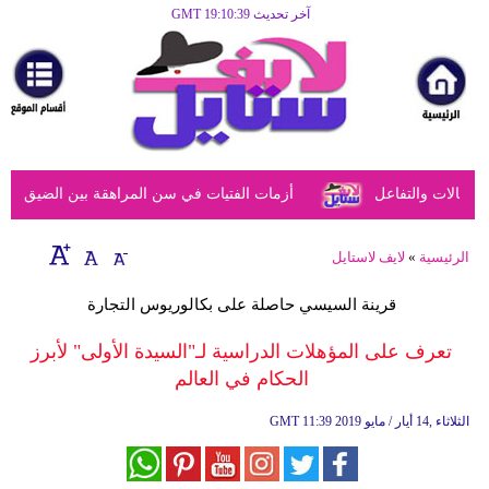
آخر تحديث GMT 19:10:39
الرئيسية
مرأة
أزياء
أزياء
الات والتفاعل
أزمات الفتيات في سن المراهقة بين الضيق النفسي
إسلامية
فن
الرئيسية
»
لايف لاستايل
ديكور
قرينة السيسي حاصلة على بكالوريوس التجارة
صحة
تعرف على المؤهلات الدراسية لـ"السيدة الأولى" لأبرز
الحكام في العالم
سياحة
وسفر
11:39 2019 الثلاثاء ,14 أيار / مايو
GMT
أبراج