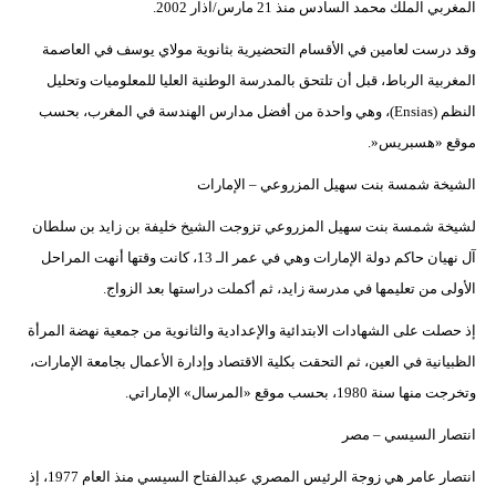
المغربي الملك محمد السادس منذ 21 مارس/آذار 2002.
وقد درست لعامين في الأقسام التحضيرية بثانوية مولاي يوسف في العاصمة
المغربية الرباط، قبل أن تلتحق بالمدرسة الوطنية العليا للمعلوميات وتحليل
النظم (Ensias)، وهي واحدة من أفضل مدارس الهندسة في المغرب، بحسب
موقع «هسبريس«.
الشيخة شمسة بنت سهيل المزروعي – الإمارات
لشيخة شمسة بنت سهيل المزروعي تزوجت الشيخ خليفة بن زايد بن سلطان
آل نهيان حاكم دولة الإمارات وهي في عمر الـ 13، كانت وقتها أنهت المراحل
الأولى من تعليمها في مدرسة زايد، ثم أكملت دراستها بعد الزواج.
إذ حصلت على الشهادات الابتدائية والإعدادية والثانوية من جمعية نهضة المرأة
الظبيانية في العين، ثم التحقت بكلية الاقتصاد وإدارة الأعمال بجامعة الإمارات،
وتخرجت منها سنة 1980، بحسب موقع «المرسال» الإماراتي.
انتصار السيسي – مصر
انتصار عامر هي زوجة الرئيس المصري عبدالفتاح السيسي منذ العام 1977، إذ