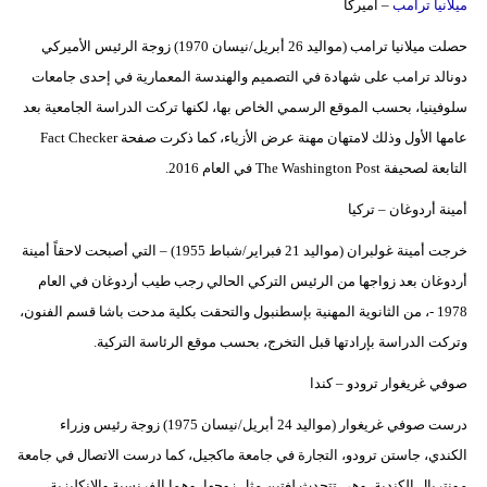
ميلانيا ترامب
– أميركا
حصلت ميلانيا ترامب (مواليد 26 أبريل/نيسان 1970) زوجة الرئيس الأميركي
دونالد ترامب على شهادة في التصميم والهندسة المعمارية في إحدى جامعات
سلوفينيا، بحسب الموقع الرسمي الخاص بها، لكنها تركت الدراسة الجامعية بعد
عامها الأول وذلك لامتهان مهنة عرض الأزياء، كما ذكرت صفحة Fact Checker
التابعة لصحيفة The Washington Post في العام 2016.
أمينة أردوغان – تركيا
خرجت أمينة غولبران (مواليد 21 فبراير/شباط 1955) – التي أصبحت لاحقاً أمينة
أردوغان بعد زواجها من الرئيس التركي الحالي رجب طيب أردوغان في العام
1978 -، من الثانوية المهنية بإسطنبول والتحقت بكلية مدحت باشا قسم الفنون،
وتركت الدراسة بإرادتها قبل التخرج، بحسب موقع الرئاسة التركية.
صوفي غريغوار ترودو – كندا
درست صوفي غريغوار (مواليد 24 أبريل/نيسان 1975) زوجة رئيس وزراء
الكندي، جاستن ترودو، التجارة في جامعة ماكجيل، كما درست الاتصال في جامعة
مونتريال الكندية، وهي تتحدث لغتين مثل زوجها، وهما الفرنسية والإنكليزية،