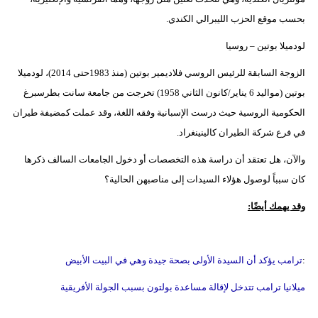
بحسب موقع الحزب الليبرالي الكندي.
لودميلا بوتين – روسيا
الزوجة السابقة للرئيس الروسي فلاديمير بوتين (منذ 1983حتى 2014)، لودميلا
بوتين (مواليد 6 يناير/كانون الثاني 1958) تخرجت من جامعة سانت بطرسبرغ
الحكومية الروسية حيث درست الإسبانية وفقه اللغة، وقد عملت كمضيفة طيران
في فرع شركة الطيران كالينينغراد.
والآن، هل تعتقد أن دراسة هذه التخصصات أو دخول الجامعات السالف ذكرها
كان سبباً لوصول هؤلاء السيدات إلى مناصبهن الحالية؟
وقد يهمك أيضًا:
:
ترامب يؤكد أن السيدة الأولى بصحة جيدة وهي في البيت الأبيض
ميلانيا ترامب تتدخل لإقالة مساعدة بولتون بسبب الجولة الأفريقية