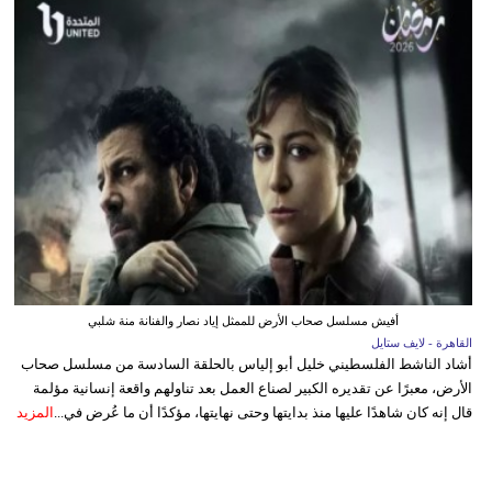
أفيش مسلسل صحاب الأرض للممثل إياد نصار والفنانة منة شلبي
القاهرة - لايف ستايل
أشاد الناشط الفلسطيني خليل أبو إلياس بالحلقة السادسة من مسلسل صحاب
الأرض، معبرًا عن تقديره الكبير لصناع العمل بعد تناولهم واقعة إنسانية مؤلمة
قال إنه كان شاهدًا عليها منذ بدايتها وحتى نهايتها، مؤكدًا أن ما عُرض في...
المزيد