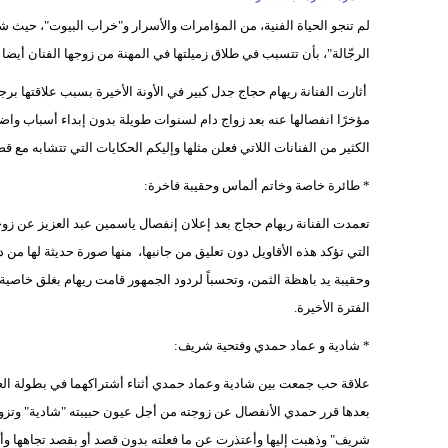
لم تنجو الحياة الفنية، من المؤامرات والأسرار و"خراب البيوت"، حيث ش
الرجّالة"، بأن تتسبب في طلاق زميلتها في المهنة من زوجها الفنان أيضا ل
أثارت الفنانة ريهام حجاج جدل كبير في الأونة الأخيرة بسبب علاقتها برج
مؤخرًا انفصالها عنه بعد زواج دام لسنوات طويلة بدون إبداء أسباب واضح
الكثير من الفنانات اللاتي فعلن مثلها وإليكم الحكايات التي تتشابه مع ق
* طائرة خاصة وخاتم ألماس وحقيبة فاخرة:
تعمدت الفنانة ريهام حجاج بعد إعلان إنفصال ياسمين عبد العزيز عن زوج
التي تؤكد هذه الأقاويل دون تعليق من جانبها، منها صورة حديثة لها
وحقيبة يد باهظة الثمن، وتحسباً لردود الجمهور قامت ريهام بغلق خاص
الفترة الأخيرة.
* شادية و عماد حمدي وفتحية شريف:
علاقة حب جمعت بين شادية وعماد حمدي أثناء أشتراكهما في بطولة العد
بعدها قرر حمدي الأنفصال عن زوجته من أجل عيون حبيبته "شادية" وتزوج
شريف" وذهبت إليها وأعتذرت عن ما فعلته بدون قصد أو بقصد تجاهها وأص