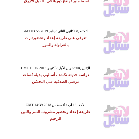
أسما منير تُوضِّح دورها في "الفيل الأزرق"
GMT 03:55 2019 الثلاثاء ,08 كانون الثاني / يناير
تعرفي علي طريقة إعداد وتحضيرتارت
بالفراولة والموز
GMT 10:15 2018 الإثنين ,08 تشرين الأول / أكتوبر
دراسة حديثة تكشف أساليب بديلة تُساعد
مرضى الصدفية على التحسّن
GMT 14:39 2018 الأحد ,19 آب / أغسطس
طريقة إعداد وتحضير مشروب التمر واللبن
للرجيم