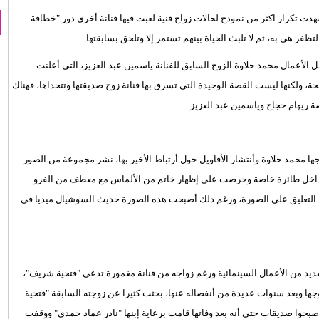
هدت تكرار اكثر من نموذج لحالات زواج فنية لعبت فيها فنانة أخرى دور "خطافة
تظفر هي به، ثم لا تلبث الحياة بينهم تستمر إلا وتلحق بسابقتها.
ل الأعمال محمد حلاوة الزوج السابق للفنانة ياسمين عبد العزيز، التي أعلنت
ة، ولكنها ليست القصة الوحيدة التي تسرق بها فنانة زوج صديقتها وتتحداها، فهناك
صة ريهام حجاج وياسمين عبد العزيز..
ها محمد حلاوة وأنتشار الأقاويل حول أرتباط الأخير بها، نشر مجموعة من الصور
 من داخل طائرة خاصة وحرصت على إظهار خاتم من الألماس مع معطف من الفرو
ية التعليق على الصورة، ورغم ذلك أصبحت هذه الصورة حديث السوشيال ميديا في
يد من الأعمال السينمائية ورغم زواجه من فنانة مغمورة تدعى "فتحية شريف"،
ها وبعد سنوات عديدة من أنفصاله عنها، بحثت كثيرا عن زوجته السابقة "فتحية
بحوا صديقات حتى أنه بعد وفاتها قامت برعاية إبنها "نادر عماد حمدي" ووقفت