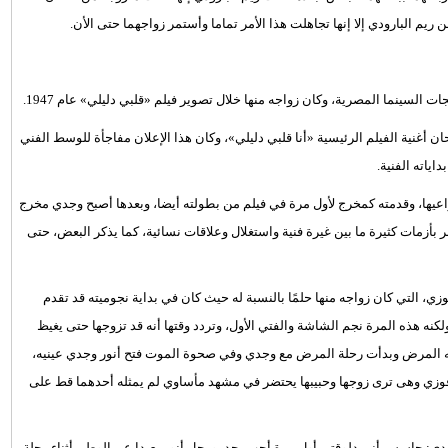
البارودي إلا إنها تجاهلت هذا الأمر تماما وأستمر زواجهما حتى الأن.
ت السينما المصرية، وكان زواجه منها خلال تصوير فيلم «قلبي دليلي» عام 1947.
ن أغنية الفيلم الرئيسية «أنا قلبي دليلي»، وكان هذا الإعلان مفاجأة للوسط الفني
اياته الفنية.
اعيها، وقدمته كمخرج لأول مرة في فيلم من بطولته أيضا، وبعدها أصبح وجدي مخرج
 بأزمات كثيرة ما بين غيرة فنية واستغلال وعلاقات نسائية، كما يذكر البعض، حتى
ليلي فوزي، التي كان زواجه منها حلمًا بالنسبة له حيث كان في بداية نجوميته قد تقدم
كنه هذه المرة نجم الشاشة والفتي الأول، وتردد وقتها أنه قد تزوجها حتى يغيظ
جمه المرض وبدأت رحلة المرض مع وجدي وفي صحوة الموت فتح أنور وجدي عينيه،
فوزي وهى ترى زوجها وحبيبها يحتضر في مشهد مأساوي لم يمثله أحدهما قط على
جدي: حاسس أنى دلوقتي أول مرة أحب بجد، ورحل أنور بعيدا عن الوطن أثناء رحلة