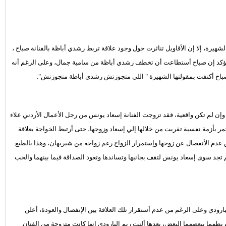
يرة، إلا إن الأقاويل تناثرت حول وجود علاقة تربط رشدي أباظة بالفنانة صباح ،
 تؤكد إن صباح أستطاعت أن تخطف رشدي أباظة من سامية جمال، وعلى الرغم أنه
 صباح أكتفت بمقولتها الشهيرة " اللي متجوزتش رشدي أباظة متجوزتش".
وإن لم تكن واقعية، فقد تزوجت الفنانة إسعاد يونس من رجل الأعمال الأردني علاء
مر بأزمة نفسية تقربت من خلالها إلي إسعاد وزوجها، حتى أرتبط الخواجة بعلاقة
 عدم الأنفصال عن زوجها وإستمرار الزواج رغم زواجه من شيريهان، وهذا بالطبع
تجد سوى إسعاد يونس لتقف بجانبها وتساندها وتعود الصداقة فيما بينهما والحب
ارودي وعلى الرغم من عدم أستقرار تلك العلاقة بين الإنفصال والعودة، أعلن
بطهما ببعضهما البعض، بعدها ألنت ريم البارودي إنها كانت متزوجة من الفنان