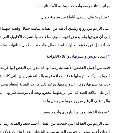
بجانبه أثناء مرضه وأصبحت بمثابة الأم الثانية له.
* صباح تخطف رشدي أباظة من سامية جمال:
على الرغم من زواج رشدي أباظة من الفنانة سامية جمال وقصة حبهما الشه
إلي أن تزوجها ولم يدم زواجهما سوى ساعات، وأنتشرت الأقاويل التي
قد أنفصل عن كلاهما إلا إن سامية جمال ظلت تحبه طوال حياتها، بينما
*
إسعاد يونس
و
شيريهان
و علاء الخواجة:
قصة من أجمل القصص الأنسانية رغم أنها قد تبدو إلي البعض انها غريبة 
الخواجة، وكانت تربطها علاقة صداقة قوية بالفنانة شيريهان التي كانت ت
حب مع شيريهان وقرر الزواج منها، ورغم ذلك قررت الفنانة إسعاد يونس
أثر على علاقة الصداقة التي تربطهما ببعض، وبعد أن مرضت شريهان لم 
والود على الرغم من زواجهما من رجل واحد.
* سمية الخشاب وريم البارودي وأحمد سعد:
على الرغم من العلاقة التي جمعت بين الفنان أحمد سعد والفنانة ريم الب
الفنان أحمد سعد زواجه من الفنانة سمية الخشاب بعدما تناثرت علاقة تر