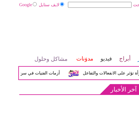
حث
لايف ستايل
Google
أبراج
فيديو
مدوَنات
مشاكل وحلول
على الانفعالات والتفاعل
أزمات الفتيات في سن المراهقة بين الض
آخر الأخبار