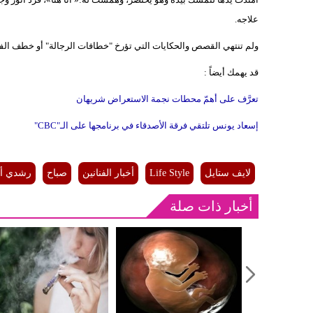
علاجه.
ولم تنتهي القصص والحكايات التي تؤرخ "خطافات الرجالة" أو خطف الفنا
قد يهمك أيضاً :
تعرَّف على أهمّ محطات نجمة الاستعراض شريهان
إسعاد يونس تلتقي فرقة الأصدقاء في برنامجها على الـ"CBC"
لايف ستايل
Life Style
أخبار الفنانين
صباح
رشدي أب
أخبار ذات صلة