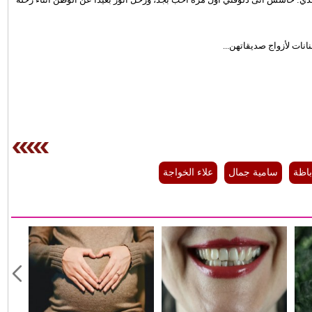
نات لأزواج صديقاتهن...
اظة
سامية جمال
علاء الخواجة