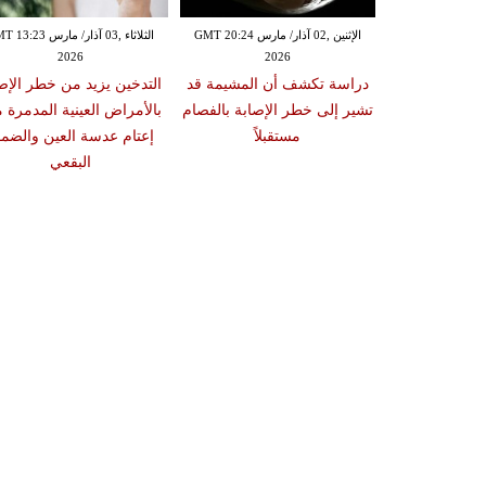
الإثنين ,02 آذار/ مارس GMT 20:18
الإثنين ,02 آذار/ مارس GMT 20:24
الثلاثاء ,03 آذار/ مارس 23
2026
2026
20
 سبب صعوبة
دراسة تكشف أن المشيمة قد
التدخين يزيد من خطر الإص
ات والوجبات
تشير إلى خطر الإصابة بالفصام
بالأمراض العينية المدمرة 
عد الشبع
مستقبلاً
إعتام عدسة العين والضمو
البقعي