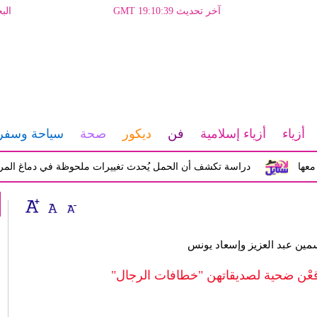
آخر تحديث GMT 19:10:39
الب
أزياء
أزياء إسلامية
فن
ديكور
صحة
سياحة وسفر
دراسة تكشف أن الحمل يُحدث تغييرات ملحوظة في دماغ المرأة تؤثر 
سمين عبد العزيز وإسعاد يونس
قعْن ضحية لصديقاتهن "خطافات الرجال"