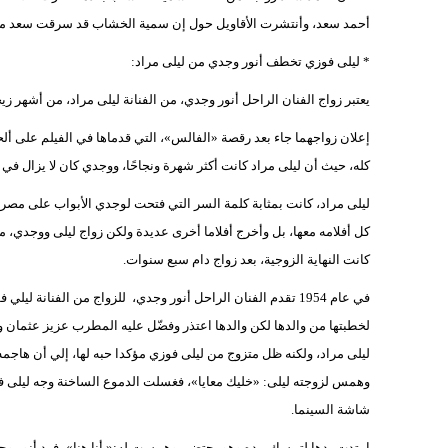
أحمد سعد، وأنتشرت الأقاويل حول إن سمية الخشاب قد سرقت سعد من ريم 
* ليلى فوزي تخطف أنور وجدي من ليلى مراد:
يعتبر زواج الفنان الراحل أنور وجدي، من الفنانة ليلى مراد، من أشهر زيجا
إعلان زواجهما جاء بعد رقصة «الفالس»، التي قدماها في الفيلم على ألحا
كله، حيث أن ليلى مراد كانت أكثر شهرة ونجاحًا، ووجدي كان لا يزال في بد
ليلى مراد، كانت بمثابة كلمة السر التي فتحت لوجدي الأبواب على مصر
كل أفلامه معها، بل وأخرج أفلاما أخرى عديدة ولكن زواج ليلى ووجدي، مر
كانت النهاية الزوجية، بعد زواج دام سبع سنوات.
في عام 1954 تقدم الفنان الراحل أنور وجدي، للزواج من الفنانة 
لخطبتها من والدها لكن والدها اعتذر وفضّل عليه المطرب عزيز عثمان ول
ليلى مراد، ولكنه ظل متزوج من ليلى فوزي مؤكدا حبه لها، إلي أن ها
وهمس لزوجته ليلى: «خليك معايا»، فغسلت الدموع الساخنة وجه ليلى 
شاشة السينما.
امتدت يدها لتمسك بيده وهو يحتضر، وهمست له:« أنا هنا»، فرد أنور و