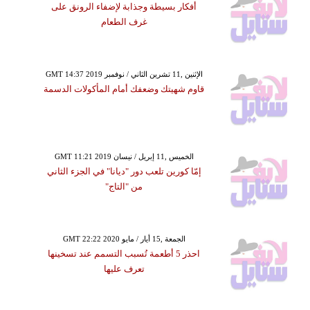
أفكار بسيطة وجذابة لإضفاء الرونق على
غرف الطعام
GMT 14:37 2019 الإثنين ,11 تشرين الثاني / نوفمبر
قاوم شهيتك وضعفك أمام المأكولات الدسمة
GMT 11:21 2019 الخميس ,11 إبريل / نيسان
إمّا كورين تلعب دور "ديانا" في الجزء الثاني
من "التاج"
GMT 22:22 2020 الجمعة ,15 أيار / مايو
احذر 5 أطعمة تُسبب التسمم عند تسخينها
تعرف عليها