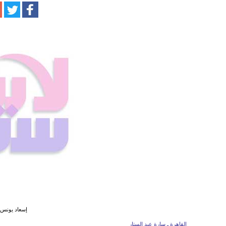
إسعاد يونس و
القاهرة ـ سارة عبد الستار