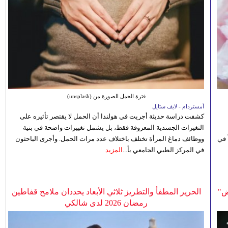
فترة الحمل الصورة من (unsplash)
أمستردام - لايف ستايل
كشفت دراسة حديثة أجريت في هولندا أن الحمل لا يقتصر تأثيره على
التغيرات الجسدية المعروفة فقط، بل يشمل تغييرات واضحة في بنية
 في
ووظائف دماغ المرأة تختلف باختلاف عدد مرات الحمل. وأجرى الباحثون
في المركز الطبي الجامعي بأ...
المزيد
ض"
الحرير المطفأ والتطريز ثلاثي الأبعاد يحددان ملامح قفاطين
رمضان 2026 لدى شالكي