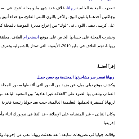
تصدرت المغنية العالمية
ريهانا
، غلاف عدد شهر مايو مجلة "فوج" فى نسخت
وجاكتين أحدهما باللون البيج، والآخر باللون اللبنى الفاتح، مع حذاء أن
على كرسى ذهبى اللون، فى "لوك" من إخراج مديرة الموضة بالمجلة كري
ونشرت المجلة على حسابها الخاص على موقع
انستجرام
الغلاف، معلقة 
ريهانا، نجم الغلاف فى مايو 2019، الأيقونة التى تمتاز بالشمولية وتعرف ما تريده النساء".
إقرأ أيضــا:
ريهانا تفسر سر مشاجرتها المحتدمة مع حسن جميل
وكشف موقع ديلى ميل، عن مزيد من الصور التى ألتقطها مصور المجلة للم
لريهانا كسفيرة لحملتها التعليمية العالمية، حيث تعد جوليا رئيسة فخرية 
وكان الثنائى – غير المتشابه على الإطلاق - قد ألتقا في نيويورك اثناء 
إفريقيا.
وقالت جوليا فى تصريحات سابقة:"لقد تحدثت ريهانا معى عن إخوتها، وك