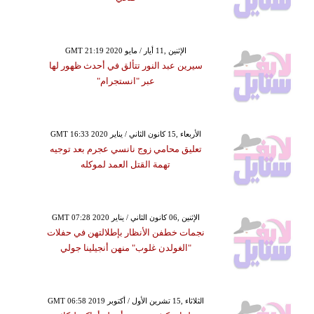
GMT 21:19 2020 الإثنين ,11 أيار / مايو
سيرين عبد النور تتألق في أحدث ظهور لها
عبر "انستجرام"
GMT 16:33 2020 الأربعاء ,15 كانون الثاني / يناير
تعليق محامي زوج نانسي عجرم بعد توجيه
تهمة القتل العمد لموكله
GMT 07:28 2020 الإثنين ,06 كانون الثاني / يناير
نجمات خطفن الأنظار بإطلالتهن في حفلات
"الغولدن غلوب" منهن أنجيلينا جولي
GMT 06:58 2019 الثلاثاء ,15 تشرين الأول / أكتوبر