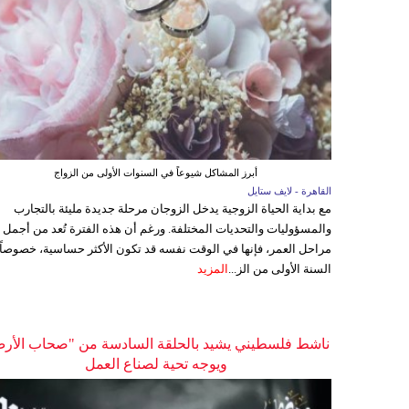
أبرز المشاكل شيوعاً في السنوات الأولى من الزواج
القاهرة - لايف ستايل
مع بداية الحياة الزوجية يدخل الزوجان مرحلة جديدة مليئة بالتجارب
والمسؤوليات والتحديات المختلفة. ورغم أن هذه الفترة تُعد من أجمل
مراحل العمر، فإنها في الوقت نفسه قد تكون الأكثر حساسية، خصوصاً
السنة الأولى من الز...
المزيد
ناشط فلسطيني يشيد بالحلقة السادسة من "صحاب الأر
ويوجه تحية لصناع العمل