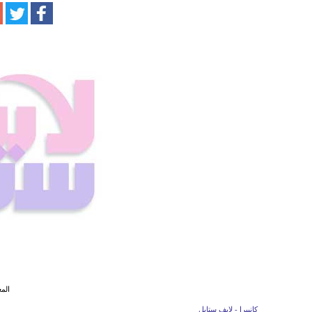
المغ
كانبيرا - لايف ستايل