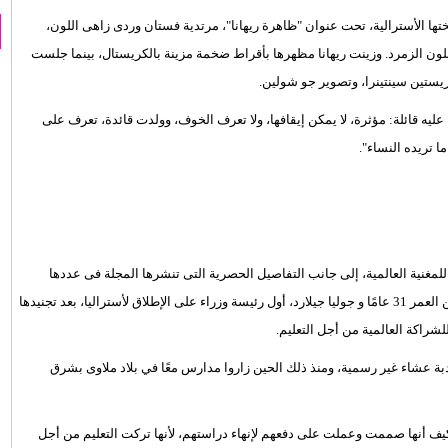
ها الأسترالية، تحت عنوان "ظاهرة ريهانا"، مرتدية فستان وردى زاهى اللون،
يق بلون الزمرد. وزينت ريهانا مظهرها بأقراط ضخمة مزينة بالكريستال، بينما جلست
ستين سينتينرا، وتصوير جو شولين.
عليه قائلة: مؤثرة، لا يمكن إيقافها، ولا تعرف الخوف، وولدت قائدة، تعرف على
غنية العالمية، إلى جانب التفاصيل الحصرية التى تنشرها المجلة فى عددها
الصادر، وتلقى بها الضوء على "العلاقة غير العادية" بين المغنية البالغة من العمر 31 عامًا و جوليا جيلارد، أول رئيسة وزراء على الإطلاق لأستراليا، بعد تجنيدها
للشراكة العالمية من أجل التعليم.
مأدبة عشاء غير رسمية، ومنذ ذلك الحين زاروا مدارس معًا في بلاد ملاوى بشرق
يف أنها صممت وعملت على دفعهم لإنهاء دراستهم، لأنها تركت التعليم من أجل