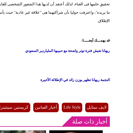
تحقيق حلمها فى الغناء، لذلك أعتقد أن لديها هذا الشعور الشخصى للغا
ما يريده"، واعترفت جوليا بأن شراكتهما هى "علاقة غير عادية" حيث يأتى ا
الإطلاق.
قد يهمـــك أيضــــا:
ريهانا تعيش فترة توتر واضحة مع حبيبها الملياردير السعودي
النجمة ريهانا تظهر بوزن زائد في الإطلالة الأخيرة
لايف ستايل
Life Style
أخبار الفنانين
كريستين سينتينرا
أخبار ذات صلة