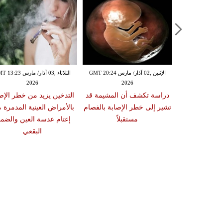
الإثنين ,02 آذار/ مارس GMT 20:18
الإثنين ,02 آذار/ مارس GMT 20:24
الثلاثاء ,03 آذار/ مارس 23
2026
2026
20
 سبب صعوبة
دراسة تكشف أن المشيمة قد
التدخين يزيد من خطر الإص
ات والوجبات
تشير إلى خطر الإصابة بالفصام
بالأمراض العينية المدمرة 
عد الشبع
مستقبلاً
إعتام عدسة العين والضمو
البقعي