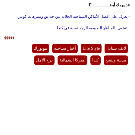
قد يهمك أيضــــــــــــــــًا
- تعرف على أفضل الأماكن السياحية الخلابة بين حدائق ومتنزهات كوينز
- تمتعي بالمناظر الطبيعية الرومانسية في كندا
لايف ستايل
Life Style
أخبار سياحية
نيويورك
مدينة وينيبيغ
كندا
أميركا الشمالية
برج الأمل