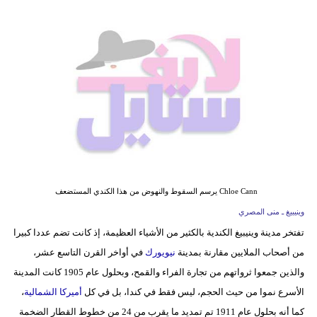
فيديو
مدوَنات
مشاكل
وحلول
Chloe Cann يرسم السقوط والنهوض من هذا الكندي المستضعف
وينيبيغ ـ منى المصري
تفتخر مدينة وينيبيغ الكندية بالكثير من الأشياء العظيمة، إذ كانت تضم عددا كبيرا
من أصحاب الملايين مقارنة بمدينة
نيويورك
في أواخر القرن التاسع عشر،
والذين جمعوا ثرواتهم من تجارة الفراء والقمح، وبحلول عام 1905 كانت المدينة
الأسرع نموا من حيث الحجم، ليس فقط في كندا، بل في كل
أميركا الشمالية
،
كما أنه بحلول عام 1911 تم تمديد ما يقرب من 24 من خطوط القطار الضخمة