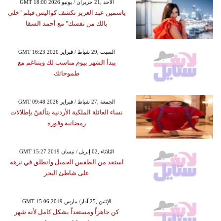
GMT 18:00 2026 الأحد ,21 حزيران / يونيو
ياسمين عبد العزيز تكشف كواليس فيلم "خلي
بالك من نفسك" مع أحمد السقا
GMT 16:23 2020 السبت ,29 شباط / فبراير
يبدأ الشهر بيوم مناسب لك ويتناغم مع
طموحاتك
GMT 09:48 2026 الجمعة ,27 شباط / فبراير
نساء العائلة الملكية الأردنية يتألقنّ بإطلالات
رمضانية وقورة
GMT 15:27 2019 الثلاثاء ,02 إبريل / نيسان
استفد من الطقس الجميل وانطلق في نزهة
على شاطئ البحر
GMT 15:06 2019 الإثنين ,25 آذار/ مارس
كن جاهزاً ومستعداً بشكل كامل لأنه شهر