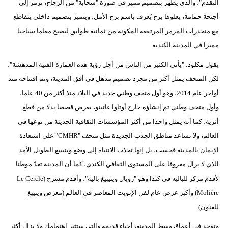
التقدم"، والذي يظهر بتصميم مميز في صورة "سحابة" من الزجاج، ترمز إلى
أجنحة حمامة، يعلوها برج يُعرف باسم برج الأمل، ويتميز بتصميم داخلي يتقاطع
مع منحدرات المرمر المرتفعة المكونة من ثمانية طوابق ليصبح معلما سياحيا
مميزا في المدينة الكندية.
يقول مكلود: "يأتي الكثير من الناس من أجل رؤية هذه العمارة الفنية المدهشة"،
لكن المتحف يمثل أكثر من مجرد تصميم مذهل في أفق المدينة، وتم افتتاحه منذ
أواخر عام 2014، وهو أول متحف وطني جديد في البلاد منذ أكثر من 40 عاما،
وأول متحف وطني تم إنشاؤه خارج أوتاوا غاتينو، يعرض قصصا بدلا من قطع
أثرية، كما أنه يمثل واحدا من أكثر المؤسسات الثقافية الحديثة من نوعها في
العالم، ولا تساعد مناطق الجذب الجديدة مثل متحف "CMHR" على استعادة
الإيمان بالمدينة فحسب، بل إنها تجذب الانتباه إلى وضع وينيبيغ الطويل الأمد
الذي لا يزال معروفا على المستوى الثقافي الكندي، كما أن المدينة تعدّ موطنا
لأقدم مركز للباليه في كندا وهو "رويال وينيبيغ باليه"، وأقدم مسرح (Le Cercle
Molière) وأكبر عرض عام لفن الإنويت المعاصر في العالم (معرض وينيبغ
للفنون).
وتوجد في أعماق وسط المدينة، أحياء قديمة والتي ستثير اهتمامك ولا يزال أكثر