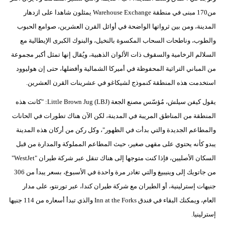
من170 مبنى في منطقة Warehouse Exchange يمثلون شاهدا على ازدهار
المدينة، ومن بين ثرواتها الواضحة في أوائل القرن العشرين، صوامع الحبوب
والطوب، وناطحات السحاب المكسوة بالنخيل، والبنوك الكبرى الإيطالية مع
السلالم الرخامية والسقوف ذات الألوان الذهبية، ويُقال إنها تمثل أكبر مجموعة
من المباني التراثية المحفوظة في أميركا الشمالية وأفضلها، حتى إن هوليوود
استخدمت هذه المنطقة كنموذج لشيكاغو في عشرينات القرن العشرين.
يقول كيفن سيلش، مُؤسّس مصنع الجعة Little Brown Jug (LBJ): "كانت هذه
المنطقة من المناطق المريبة في المدينة، لكن الآن هناك تطورات في الحانات
والمطاعم الجديدة والتي بدأت في الظهور"، وكل ركن من أركان هذه المدينة
يبدو كأنه يحتوي على مقهى صغير، حيث المطاعم المملوكة والمدارة من قبل
السكان الأصليين، فإذا كنت متوجها إلى هناك تنقل عبر شركة طيران "WestJet"
من جاتويك إلى وينيبيغ والتي تغادر مرة واحدة في الأسبوع، بسعر يبدأ من 306
جنيهات إسترلينية، أو الطيران مع شركة طيران كندا، عبر تورنتو، على مدار
العام، ويمكنك البقاء في فندق Inn at the Forks والذي تبدأ أسعاره من 114 جنيها
إسترلينيا.