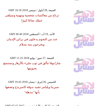
GMT 16:18 2018 الجمعة ,28 أيلول / سبتمبر
ترتاح من معاكسات شخصية ومهنية وسيلقى
عملك نجاحًا كبيرًا
GMT 06:40 2018 الأحد ,19 آب / أغسطس
عدد من النجوم يدخلون في براثن الإدمان
ويخرجون منه بسلام
GMT 11:25 2018 الجمعة ,27 تموز / يوليو
شارابوفا تتألق في ثوب مليء بالأزهار وتستمتع
بحيويتها
GMT 10:43 2018 الخميس ,26 إبريل / نيسان
سيرينا ويليامز تشيد بدوقة كامبريدج وتصفها
بأنها "مذهلة"
GMT 07:47 2017 الجمعة ,22 كانون الأول / ديسمبر