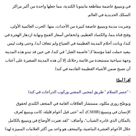
في وينيبيغ عاصمة مقاطعة مانيتوبا الكندية، مما جعلها واحدة من أكبر مراكز
السكك الحديدية في العالم.
وضربت مدينة وينيبيغ عاصفة كبيرة من الأحداث، منها: الحرب العالمية الأولى،
وفتح قناة بنما، والكساد العظيم، وانخفاض أسعار القمح ونهاية ازدهار الهجرة في
كندا، وباتت أحلام المدينة العظيمة في الضياع ولم تتعافَ أبدا، وحتى وقت ليس
ببعيد حملت لقبا مؤسفا كـ"عاصمة القتل" في كندا، في حين قد تبدو هذه المدينة
وجهة سياحية مستبعدة من قائمة رحلاتك إلا أن هذه المدينة الصغيرة على أعتاب
أن تصبح ضمن الأشياء العظيمة القادمة في كندا.
أقرأ أيضًا
- "جسر السلام " طريق لمحبي المشي وركوب الدراجات في كندا
ويوضّح روري مكلود، مستشار العلاقات العامة في المتحف الكندي لحقوق
الإنسان في وينيبيغ (CMHR)، أنه "حتى قبل أعوام قليلة، كانت وينيبغ تُعرف
بالمكان الذي غادره الشباب"، وأضاف: "لقد تغيرت الأوضاع في وينيبيغ بالكامل
خلال الأعوام العشرة الماضية، والمتحف هو واحد من أكثر العلامات المميزة لهذا