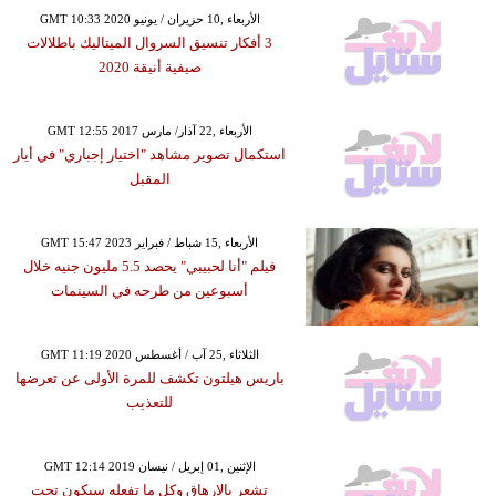
GMT 10:33 2020 الأربعاء ,10 حزيران / يونيو
3 أفكار تنسيق السروال الميتاليك باطلالات
صيفية أنيقة 2020
GMT 12:55 2017 الأربعاء ,22 آذار/ مارس
استكمال تصوير مشاهد "اختيار إجباري" في أيار
المقبل
GMT 15:47 2023 الأربعاء ,15 شباط / فبراير
فيلم "أنا لحبيبي" يحصد 5.5 مليون جنيه خلال
أسبوعين من طرحه في السينمات
GMT 11:19 2020 الثلاثاء ,25 آب / أغسطس
باريس هيلتون تكشف للمرة الأولى عن تعرضها
للتعذيب
GMT 12:14 2019 الإثنين ,01 إبريل / نيسان
تشعر بالإرهاق وكل ما تفعله سيكون تحت