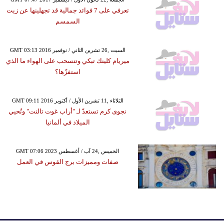
تعرفي على 7 فوائد جمالية قد تجهلينها عن زيت
السمسم
GMT 03:13 2016 السبت ,26 تشرين الثاني / نوفمبر
ميريام كلينك تبكي وتنسحب على الهواء ما الذي
استفزّها؟
GMT 09:11 2016 الثلاثاء ,11 تشرين الأول / أكتوبر
نجوى كرم تستعدّ لـ "أراب غوت تالنت" وتُحيي
الميلاد في ألمانيا
GMT 07:06 2023 الخميس ,24 آب / أغسطس
صفات ومميزات برج القوس في العمل