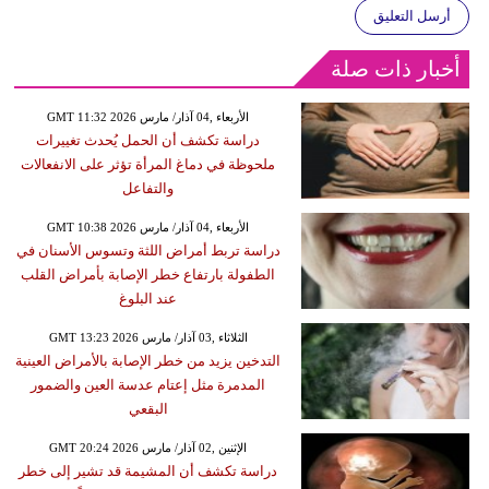
أرسل التعليق
أخبار ذات صلة
GMT 11:32 2026 الأربعاء ,04 آذار/ مارس
دراسة تكشف أن الحمل يُحدث تغييرات
ملحوظة في دماغ المرأة تؤثر على الانفعالات
والتفاعل
GMT 10:38 2026 الأربعاء ,04 آذار/ مارس
دراسة تربط أمراض اللثة وتسوس الأسنان في
الطفولة بارتفاع خطر الإصابة بأمراض القلب
عند البلوغ
GMT 13:23 2026 الثلاثاء ,03 آذار/ مارس
التدخين يزيد من خطر الإصابة بالأمراض العينية
المدمرة مثل إعتام عدسة العين والضمور
البقعي
GMT 20:24 2026 الإثنين ,02 آذار/ مارس
دراسة تكشف أن المشيمة قد تشير إلى خطر