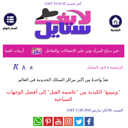
آخر تحديث GMT 19:10:39
الرئيسية
مرأة
أزياء
أزياء
ي دماغ المرأة تؤثر على الانفعالات والتفاعل
أزمات الفتيات في
إسلامية
فن
الرئيسية
»
لايف لاستايل
ديكور
تعدّ واحدةً مِن أكبر مراكز السكك الحديدية في العالم
صحة
"وينيبيغ" الكندية مِن "عاصمة القتل" إلى أفضل الوجهات
السياحية
سياحة
وسفر
11:09 2019 السبت ,09 آذار/ مارس
GMT
أبراج