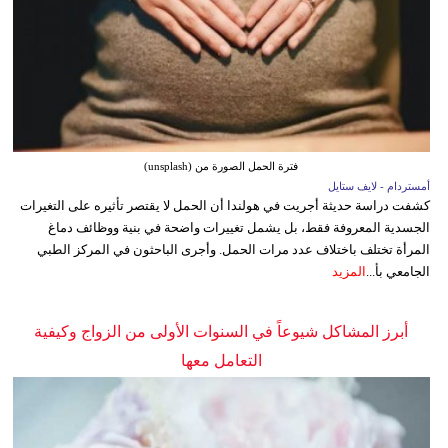
فترة الحمل الصورة من (unsplash)
أمستردام - لايف ستايل
كشفت دراسة حديثة أجريت في هولندا أن الحمل لا يقتصر تأثيره على التغيرات
الجسدية المعروفة فقط، بل يشمل تغييرات واضحة في بنية ووظائف دماغ
المرأة تختلف باختلاف عدد مرات الحمل. وأجرى الباحثون في المركز الطبي
الجامعي بأ...
المزيد
أبرز المشاكل شيوعاً في السنوات الأولى من الزواج وكيفية
التعامل معها